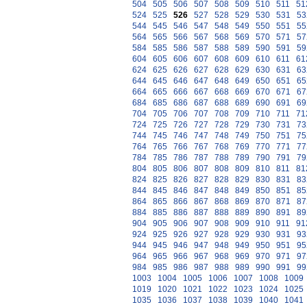
504
505
506
507
508
509
510
511
51
524
525
526
527
528
529
530
531
53
544
545
546
547
548
549
550
551
55
564
565
566
567
568
569
570
571
57
584
585
586
587
588
589
590
591
59
604
605
606
607
608
609
610
611
61
624
625
626
627
628
629
630
631
63
644
645
646
647
648
649
650
651
65
664
665
666
667
668
669
670
671
67
684
685
686
687
688
689
690
691
69
704
705
706
707
708
709
710
711
71
724
725
726
727
728
729
730
731
73
744
745
746
747
748
749
750
751
75
764
765
766
767
768
769
770
771
77
784
785
786
787
788
789
790
791
79
804
805
806
807
808
809
810
811
81
824
825
826
827
828
829
830
831
83
844
845
846
847
848
849
850
851
85
864
865
866
867
868
869
870
871
87
884
885
886
887
888
889
890
891
89
904
905
906
907
908
909
910
911
91
924
925
926
927
928
929
930
931
93
944
945
946
947
948
949
950
951
95
964
965
966
967
968
969
970
971
97
984
985
986
987
988
989
990
991
99
1003
1004
1005
1006
1007
1008
1009
1019
1020
1021
1022
1023
1024
1025
1035
1036
1037
1038
1039
1040
1041