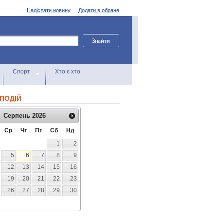
Надіслати новину
Додати в обране
Спорт
Хто є хто
ПОДІЙ
Серпень
2026
Ср
Чт
Пт
Сб
Нд
1
2
5
6
7
8
9
12
13
14
15
16
19
20
21
22
23
26
27
28
29
30