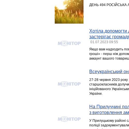
ДЕНЬ 494 РОСІЙСЬКА 
Хотіла допомогти д
застерігає громад
01.07.2023 09:55
Якщо вам надходить пові
гроші» - перш ніж допо
аккаунт вашого товариш
Всеукраїнський он
27-28 червня 2023 року 
старшокласників долучи
ініційованого Українськ
України.
На Прилуччині пол
з виготовлення а
У Прилуцькому районі с
поліції задокументували