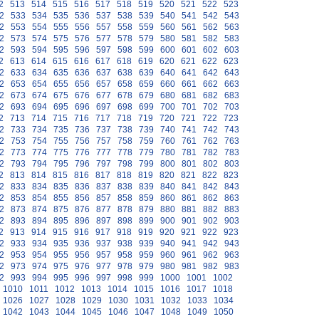
2
513
514
515
516
517
518
519
520
521
522
523
2
533
534
535
536
537
538
539
540
541
542
543
2
553
554
555
556
557
558
559
560
561
562
563
2
573
574
575
576
577
578
579
580
581
582
583
2
593
594
595
596
597
598
599
600
601
602
603
2
613
614
615
616
617
618
619
620
621
622
623
2
633
634
635
636
637
638
639
640
641
642
643
2
653
654
655
656
657
658
659
660
661
662
663
2
673
674
675
676
677
678
679
680
681
682
683
2
693
694
695
696
697
698
699
700
701
702
703
2
713
714
715
716
717
718
719
720
721
722
723
2
733
734
735
736
737
738
739
740
741
742
743
2
753
754
755
756
757
758
759
760
761
762
763
2
773
774
775
776
777
778
779
780
781
782
783
2
793
794
795
796
797
798
799
800
801
802
803
2
813
814
815
816
817
818
819
820
821
822
823
2
833
834
835
836
837
838
839
840
841
842
843
2
853
854
855
856
857
858
859
860
861
862
863
2
873
874
875
876
877
878
879
880
881
882
883
2
893
894
895
896
897
898
899
900
901
902
903
2
913
914
915
916
917
918
919
920
921
922
923
2
933
934
935
936
937
938
939
940
941
942
943
2
953
954
955
956
957
958
959
960
961
962
963
2
973
974
975
976
977
978
979
980
981
982
983
2
993
994
995
996
997
998
999
1000
1001
1002
1010
1011
1012
1013
1014
1015
1016
1017
1018
1026
1027
1028
1029
1030
1031
1032
1033
1034
1042
1043
1044
1045
1046
1047
1048
1049
1050