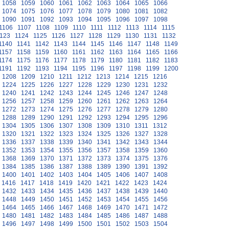
1058
1059
1060
1061
1062
1063
1064
1065
1066
1074
1075
1076
1077
1078
1079
1080
1081
1082
1090
1091
1092
1093
1094
1095
1096
1097
1098
1106
1107
1108
1109
1110
1111
1112
1113
1114
1115
123
1124
1125
1126
1127
1128
1129
1130
1131
1132
1140
1141
1142
1143
1144
1145
1146
1147
1148
1149
1157
1158
1159
1160
1161
1162
1163
1164
1165
1166
1174
1175
1176
1177
1178
1179
1180
1181
1182
1183
1191
1192
1193
1194
1195
1196
1197
1198
1199
1200
1208
1209
1210
1211
1212
1213
1214
1215
1216
1224
1225
1226
1227
1228
1229
1230
1231
1232
1240
1241
1242
1243
1244
1245
1246
1247
1248
1256
1257
1258
1259
1260
1261
1262
1263
1264
1272
1273
1274
1275
1276
1277
1278
1279
1280
1288
1289
1290
1291
1292
1293
1294
1295
1296
1304
1305
1306
1307
1308
1309
1310
1311
1312
1320
1321
1322
1323
1324
1325
1326
1327
1328
1336
1337
1338
1339
1340
1341
1342
1343
1344
1352
1353
1354
1355
1356
1357
1358
1359
1360
1368
1369
1370
1371
1372
1373
1374
1375
1376
1384
1385
1386
1387
1388
1389
1390
1391
1392
1400
1401
1402
1403
1404
1405
1406
1407
1408
1416
1417
1418
1419
1420
1421
1422
1423
1424
1432
1433
1434
1435
1436
1437
1438
1439
1440
1448
1449
1450
1451
1452
1453
1454
1455
1456
1464
1465
1466
1467
1468
1469
1470
1471
1472
1480
1481
1482
1483
1484
1485
1486
1487
1488
1496
1497
1498
1499
1500
1501
1502
1503
1504