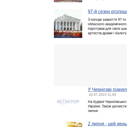
97-й сезон оголо
З нагоди закриття 97-го
обласного академічного 
підготував для своїх ша
артистів драми і балету
У Чернігові підня
02.07.2023 11:49
На будівлі Чернігівсько
України. Також урочисте
липня.
2 липня - цей день 