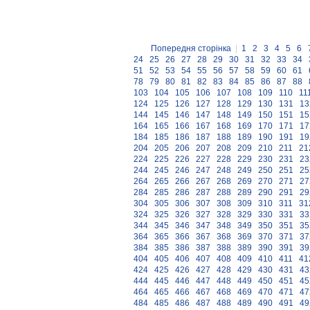
Попередня сторінка
|
1
2
3
4
5
6
24
25
26
27
28
29
30
31
32
33
34
51
52
53
54
55
56
57
58
59
60
61
78
79
80
81
82
83
84
85
86
87
88
103
104
105
106
107
108
109
110
11
124
125
126
127
128
129
130
131
13
144
145
146
147
148
149
150
151
15
164
165
166
167
168
169
170
171
17
184
185
186
187
188
189
190
191
19
204
205
206
207
208
209
210
211
21
224
225
226
227
228
229
230
231
23
244
245
246
247
248
249
250
251
25
264
265
266
267
268
269
270
271
27
284
285
286
287
288
289
290
291
29
304
305
306
307
308
309
310
311
31
324
325
326
327
328
329
330
331
33
344
345
346
347
348
349
350
351
35
364
365
366
367
368
369
370
371
37
384
385
386
387
388
389
390
391
39
404
405
406
407
408
409
410
411
41
424
425
426
427
428
429
430
431
43
444
445
446
447
448
449
450
451
45
464
465
466
467
468
469
470
471
47
484
485
486
487
488
489
490
491
49