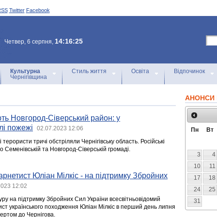
RSS
Twitter
Facebook
14:16:25
Четвер, 6 серпня,
Культурна
Стиль життя
Освіта
Відпочинок
Чернігівщина
АНОНСИ 
ть Новгород-Сіверський район: у
лі пожежі
02.07.2023 12:06
Пн
Вт
і терористи тричі обстріляли Чернігівську область. Російські
по Семенівській та Новгород-Сіверській громаді.
3
4
10
11
рнетист Юліан Мілкіс - на підтримку Збройних
17
18
2023 12:02
24
25
туру на підтримку Збройних Сил України всесвітньовідомий
31
ст українського походження Юліан Мілкіс в перший день липня
цертом до Чернігова.