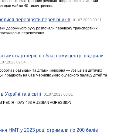
готовленні психотропних речовин. Щоразовий злочинний
кладав майже 40 тисяч гривень.
зялися перевіряти перевізників
01.07.2023 09:11
пеки дорожнього руху розпочали перевірку транспортних
 пасажирські перевезення
вських партнерів в обласному центрі відкрили
1.07.2023 09:04
 роботи з батьками та дітьми, кінозона — усе це є в дитячих
одні працюють на базі Чернігівського обласного палацу дітей та
в Україні та в світі
01.07.2023 08:01
АГРЕСІЯ - DAY 493 RUSSIAN AGRESSION
ання НМТ у 2023 році отримали по 200 балів