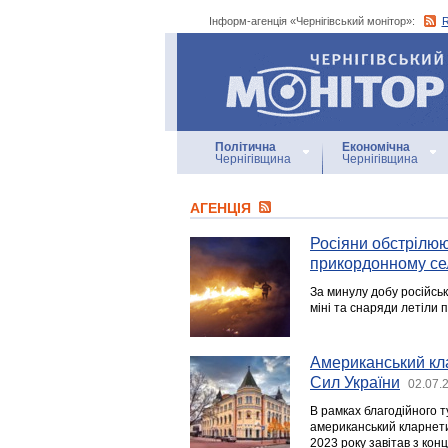
Інформ-агенція «Чернігівський монітор»:
Інформ-агенція
«Чернігівський монітор»
Політична
Економічна
Чернігівщина
Чернігівщина
АГЕНЦIЯ
Росіяни обстрілюю
прикордонному се
За минулу добу російськ
міні та снаряди летіли 
Американський кла
Сил України
02.07.
В рамках благодійного 
американський кларнети
2023 року завітав з кон