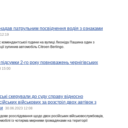
надав патрульним посвідчення водія з ознаками
 12:19
ас комендантської години на вулиці Леоніда Пашина один з
ції зупинив автомобіль Citroen Berlingo.
 підсумки 2-го року повноважень чернігівських
3 15:00
ські скерували до суду справу відносно
йських військових за розстріл двох автівок з
ми
30.06.2023 12:08
дове розслідування щодо двох російських військовослужбовців,
омобілі із чотирма мирними громадянами на території