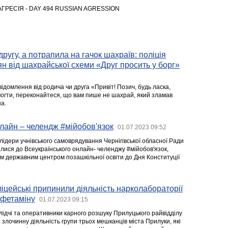
АГРЕСІЯ - DAY 494 RUSSIAN AGRESSION
ругу, а потрапила на гачок шахраїв: поліція
ян від шахрайської схеми «Друг просить у борг»
домлення від родича чи друга «Привіт! Позич, будь ласка,
могти, переконайтеся, що вам пише не шахрай, який зламав
а.
лайн – челендж #мійобов'язок
01.07.2023 09:52
лідери учнівського самоврядування Чернігівської обласної Ради
лися до Всеукраїнського онлайн- челенджу #мійобов'язок,
им державним центром позашкільної освіти до Дня Конституції
іцейські припинили діяльність нарколабораторії
мфетаміну
01.07.2023 09:15
лідчі та оперативники карного розшуку Прилуцького райвідділу
 злочинну діяльність групи трьох мешканців міста Прилуки, які