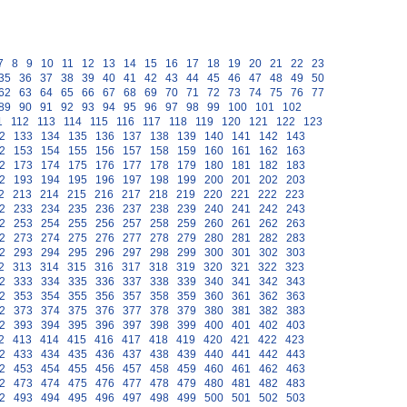
7
8
9
10
11
12
13
14
15
16
17
18
19
20
21
22
23
35
36
37
38
39
40
41
42
43
44
45
46
47
48
49
50
62
63
64
65
66
67
68
69
70
71
72
73
74
75
76
77
89
90
91
92
93
94
95
96
97
98
99
100
101
102
1
112
113
114
115
116
117
118
119
120
121
122
123
2
133
134
135
136
137
138
139
140
141
142
143
2
153
154
155
156
157
158
159
160
161
162
163
2
173
174
175
176
177
178
179
180
181
182
183
2
193
194
195
196
197
198
199
200
201
202
203
2
213
214
215
216
217
218
219
220
221
222
223
2
233
234
235
236
237
238
239
240
241
242
243
2
253
254
255
256
257
258
259
260
261
262
263
2
273
274
275
276
277
278
279
280
281
282
283
2
293
294
295
296
297
298
299
300
301
302
303
2
313
314
315
316
317
318
319
320
321
322
323
2
333
334
335
336
337
338
339
340
341
342
343
2
353
354
355
356
357
358
359
360
361
362
363
2
373
374
375
376
377
378
379
380
381
382
383
2
393
394
395
396
397
398
399
400
401
402
403
2
413
414
415
416
417
418
419
420
421
422
423
2
433
434
435
436
437
438
439
440
441
442
443
2
453
454
455
456
457
458
459
460
461
462
463
2
473
474
475
476
477
478
479
480
481
482
483
2
493
494
495
496
497
498
499
500
501
502
503