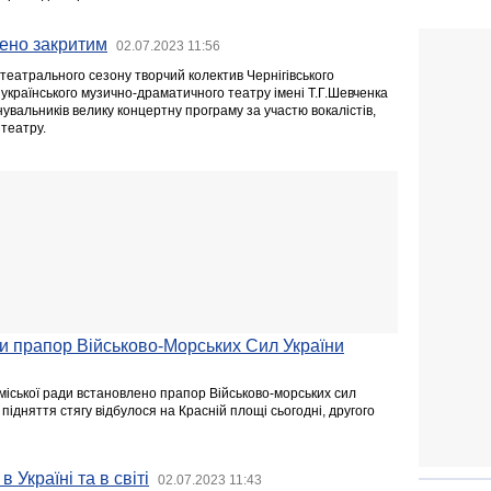
шено закритим
02.07.2023 11:56
 театрального сезону творчий колектив Чернігівського
українського музично-драматичного театру імені Т.Г.Шевченка
нувальників велику концертну програму за участю вокалістів,
 театру.
ли прапор Військово-Морських Сил України
ї міської ради встановлено прапор Військово-морських сил
 підняття стягу відбулося на Красній площі сьогодні, другого
в Україні та в світі
02.07.2023 11:43