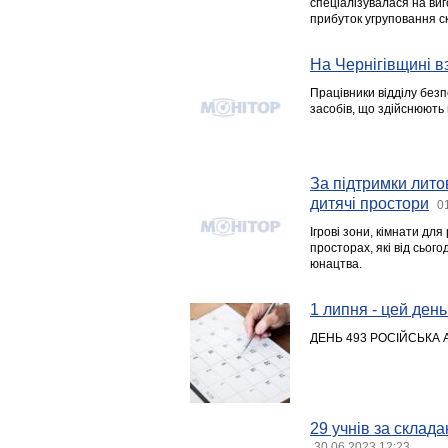
спеціалізувалася на ви
прибуток угруповання с
На Чернігівщині в
Працівники відділу без
засобів, що здійснюють
За підтримки лито
дитячі простори
0
Ігрові зони, кімнати для
просторах, які від сьог
юнацтва.
1 липня - цей день 
ДЕНЬ 493 РОСІЙСЬКА 
29 учнів за склад
30.06.2023 12:23