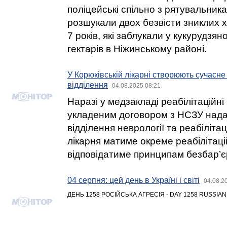
поліцейські спільно з рятувальник
розшукали двох безвісти зниклих хл
7 років, які заблукали у кукурудзя
гектарів в Ніжинському районі.
У Корюківській лікарні створюють сучасне
відділення
04.08.2025 08:21
Наразі у медзакладі реабілітаційні
укладеним договором з НСЗУ нада
відділення неврології та реабіліта
лікарня матиме окреме реабілітаці
відповідатиме принципам безбар’є
04 серпня: цей день в Україні і світі
04.08.2
ДЕНЬ 1258 РОСІЙСЬКА АГРЕСІЯ - DAY 1258 RUSSIA