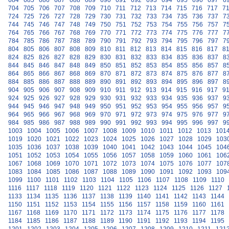
684
685
686
687
688
689
690
691
692
693
694
695
696
697
6
704
705
706
707
708
709
710
711
712
713
714
715
716
717
7
724
725
726
727
728
729
730
731
732
733
734
735
736
737
7
744
745
746
747
748
749
750
751
752
753
754
755
756
757
7
764
765
766
767
768
769
770
771
772
773
774
775
776
777
7
784
785
786
787
788
789
790
791
792
793
794
795
796
797
7
804
805
806
807
808
809
810
811
812
813
814
815
816
817
8
824
825
826
827
828
829
830
831
832
833
834
835
836
837
8
844
845
846
847
848
849
850
851
852
853
854
855
856
857
8
864
865
866
867
868
869
870
871
872
873
874
875
876
877
8
884
885
886
887
888
889
890
891
892
893
894
895
896
897
8
904
905
906
907
908
909
910
911
912
913
914
915
916
917
9
924
925
926
927
928
929
930
931
932
933
934
935
936
937
9
944
945
946
947
948
949
950
951
952
953
954
955
956
957
9
964
965
966
967
968
969
970
971
972
973
974
975
976
977
9
984
985
986
987
988
989
990
991
992
993
994
995
996
997
9
1003
1004
1005
1006
1007
1008
1009
1010
1011
1012
1013
101
1019
1020
1021
1022
1023
1024
1025
1026
1027
1028
1029
103
1035
1036
1037
1038
1039
1040
1041
1042
1043
1044
1045
104
1051
1052
1053
1054
1055
1056
1057
1058
1059
1060
1061
106
1067
1068
1069
1070
1071
1072
1073
1074
1075
1076
1077
107
1083
1084
1085
1086
1087
1088
1089
1090
1091
1092
1093
109
1099
1100
1101
1102
1103
1104
1105
1106
1107
1108
1109
1110
1116
1117
1118
1119
1120
1121
1122
1123
1124
1125
1126
1127
1133
1134
1135
1136
1137
1138
1139
1140
1141
1142
1143
1144
1150
1151
1152
1153
1154
1155
1156
1157
1158
1159
1160
1161
1167
1168
1169
1170
1171
1172
1173
1174
1175
1176
1177
1178
1184
1185
1186
1187
1188
1189
1190
1191
1192
1193
1194
1195