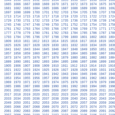
1649
1650
1651
1652
1653
1654
1655
1656
1657
1658
1659
166
1665
1666
1667
1668
1669
1670
1671
1672
1673
1674
1675
167
1681
1682
1683
1684
1685
1686
1687
1688
1689
1690
1691
169
1697
1698
1699
1700
1701
1702
1703
1704
1705
1706
1707
170
1713
1714
1715
1716
1717
1718
1719
1720
1721
1722
1723
172
1729
1730
1731
1732
1733
1734
1735
1736
1737
1738
1739
174
1745
1746
1747
1748
1749
1750
1751
1752
1753
1754
1755
175
1761
1762
1763
1764
1765
1766
1767
1768
1769
1770
1771
177
1777
1778
1779
1780
1781
1782
1783
1784
1785
1786
1787
178
1793
1794
1795
1796
1797
1798
1799
1800
1801
1802
1803
180
1809
1810
1811
1812
1813
1814
1815
1816
1817
1818
1819
182
1825
1826
1827
1828
1829
1830
1831
1832
1833
1834
1835
183
1841
1842
1843
1844
1845
1846
1847
1848
1849
1850
1851
185
1857
1858
1859
1860
1861
1862
1863
1864
1865
1866
1867
186
1873
1874
1875
1876
1877
1878
1879
1880
1881
1882
1883
188
1889
1890
1891
1892
1893
1894
1895
1896
1897
1898
1899
190
1905
1906
1907
1908
1909
1910
1911
1912
1913
1914
1915
191
1921
1922
1923
1924
1925
1926
1927
1928
1929
1930
1931
193
1937
1938
1939
1940
1941
1942
1943
1944
1945
1946
1947
194
1953
1954
1955
1956
1957
1958
1959
1960
1961
1962
1963
196
1969
1970
1971
1972
1973
1974
1975
1976
1977
1978
1979
198
1985
1986
1987
1988
1989
1990
1991
1992
1993
1994
1995
199
2001
2002
2003
2004
2005
2006
2007
2008
2009
2010
2011
201
2017
2018
2019
2020
2021
2022
2023
2024
2025
2026
2027
202
2033
2034
2035
2036
2037
2038
2039
2040
2041
2042
2043
204
2049
2050
2051
2052
2053
2054
2055
2056
2057
2058
2059
206
2065
2066
2067
2068
2069
2070
2071
2072
2073
2074
2075
207
2081
2082
2083
2084
2085
2086
2087
2088
2089
2090
2091
209