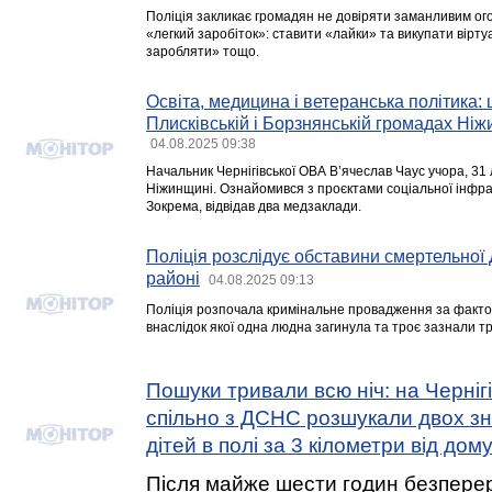
Поліція закликає громадян не довіряти заманливим ог
«легкий заробіток»: ставити «лайки» та викупати вірту
заробляти» тощо.
Освіта, медицина і ветеранська політика:
Плисківській і Борзнянській громадах Ніж
04.08.2025 09:38
Начальник Чернігівської ОВА В’ячеслав Чаус учора, 31 
Ніжинщині. Ознайомився з проєктами соціальної інфра
Зокрема, відвідав два медзаклади.
Поліція розслідує обставини смертельної
районі
04.08.2025 09:13
Поліція розпочала кримінальне провадження за факто
внаслідок якої одна людна загинула та троє зазнали т
Пошуки тривали всю ніч: на Чернігі
спільно з ДСНС розшукали двох зн
дітей в полі за 3 кілометри від дом
Після майже шести годин безпере