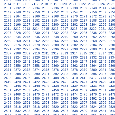
2097
2098
2099
2100
2101
2102
2103
2104
2105
2106
2107
210
2114
2115
2116
2117
2118
2119
2120
2121
2122
2123
2124
2125
2131
2132
2133
2134
2135
2136
2137
2138
2139
2140
2141
214
2147
2148
2149
2150
2151
2152
2153
2154
2155
2156
2157
215
2163
2164
2165
2166
2167
2168
2169
2170
2171
2172
2173
217
2179
2180
2181
2182
2183
2184
2185
2186
2187
2188
2189
219
2195
2196
2197
2198
2199
2200
2201
2202
2203
2204
2205
220
2211
2212
2213
2214
2215
2216
2217
2218
2219
2220
2221
222
2227
2228
2229
2230
2231
2232
2233
2234
2235
2236
2237
223
2243
2244
2245
2246
2247
2248
2249
2250
2251
2252
2253
225
2259
2260
2261
2262
2263
2264
2265
2266
2267
2268
2269
227
2275
2276
2277
2278
2279
2280
2281
2282
2283
2284
2285
228
2291
2292
2293
2294
2295
2296
2297
2298
2299
2300
2301
230
2307
2308
2309
2310
2311
2312
2313
2314
2315
2316
2317
231
2323
2324
2325
2326
2327
2328
2329
2330
2331
2332
2333
233
2339
2340
2341
2342
2343
2344
2345
2346
2347
2348
2349
235
2355
2356
2357
2358
2359
2360
2361
2362
2363
2364
2365
236
2371
2372
2373
2374
2375
2376
2377
2378
2379
2380
2381
238
2387
2388
2389
2390
2391
2392
2393
2394
2395
2396
2397
239
2403
2404
2405
2406
2407
2408
2409
2410
2411
2412
2413
241
2419
2420
2421
2422
2423
2424
2425
2426
2427
2428
2429
243
2435
2436
2437
2438
2439
2440
2441
2442
2443
2444
2445
244
2451
2452
2453
2454
2455
2456
2457
2458
2459
2460
2461
246
2467
2468
2469
2470
2471
2472
2473
2474
2475
2476
2477
247
2483
2484
2485
2486
2487
2488
2489
2490
2491
2492
2493
249
2499
2500
2501
2502
2503
2504
2505
2506
2507
2508
2509
251
2515
2516
2517
2518
2519
2520
2521
2522
2523
2524
2525
252
2531
2532
2533
2534
2535
2536
2537
2538
2539
2540
2541
254