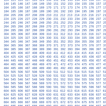
124
125
126
127
128
129
130
131
132
133
134
135
136
137
1
144
145
146
147
148
149
150
151
152
153
154
155
156
157
1
164
165
166
167
168
169
170
171
172
173
174
175
176
177
1
184
185
186
187
188
189
190
191
192
193
194
195
196
197
1
204
205
206
207
208
209
210
211
212
213
214
215
216
217
2
224
225
226
227
228
229
230
231
232
233
234
235
236
237
2
244
245
246
247
248
249
250
251
252
253
254
255
256
257
2
264
265
266
267
268
269
270
271
272
273
274
275
276
277
2
284
285
286
287
288
289
290
291
292
293
294
295
296
297
2
304
305
306
307
308
309
310
311
312
313
314
315
316
317
3
324
325
326
327
328
329
330
331
332
333
334
335
336
337
3
344
345
346
347
348
349
350
351
352
353
354
355
356
357
3
364
365
366
367
368
369
370
371
372
373
374
375
376
377
3
384
385
386
387
388
389
390
391
392
393
394
395
396
397
3
404
405
406
407
408
409
410
411
412
413
414
415
416
417
4
424
425
426
427
428
429
430
431
432
433
434
435
436
437
4
444
445
446
447
448
449
450
451
452
453
454
455
456
457
4
464
465
466
467
468
469
470
471
472
473
474
475
476
477
4
484
485
486
487
488
489
490
491
492
493
494
495
496
497
4
504
505
506
507
508
509
510
511
512
513
514
515
516
517
5
524
525
526
527
528
529
530
531
532
533
534
535
536
537
5
544
545
546
547
548
549
550
551
552
553
554
555
556
557
5
564
565
566
567
568
569
570
571
572
573
574
575
576
577
5
584
585
586
587
588
589
590
591
592
593
594
595
596
597
5
604
605
606
607
608
609
610
611
612
613
614
615
616
617
6
624
625
626
627
628
629
630
631
632
633
634
635
636
637
6
644
645
646
647
648
649
650
651
652
653
654
655
656
657
6
664
665
666
667
668
669
670
671
672
673
674
675
676
677
6