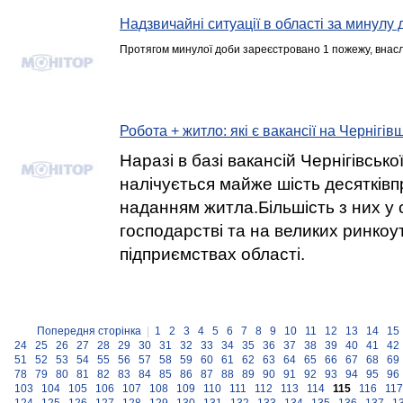
Надзвичайні ситуації в області за минулу 
Протягом минулої доби зареєстровано 1 пожежу, внасл
Робота + житло: які є вакансії на Чернігів
Наразі в базі вакансій Чернігівськ
налічується майже шість десятківп
наданням житла.Більшість з них у 
господарстві та на великих ринко
підприємствах області.
Попередня сторінка
|
1
2
3
4
5
6
7
8
9
10
11
12
13
14
15
24
25
26
27
28
29
30
31
32
33
34
35
36
37
38
39
40
41
42
51
52
53
54
55
56
57
58
59
60
61
62
63
64
65
66
67
68
69
78
79
80
81
82
83
84
85
86
87
88
89
90
91
92
93
94
95
96
103
104
105
106
107
108
109
110
111
112
113
114
115
116
117