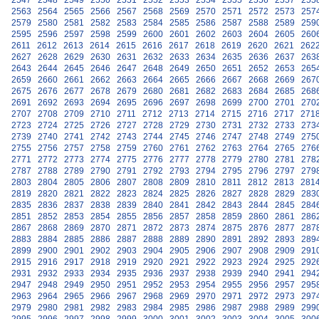
2547
2548
2549
2550
2551
2552
2553
2554
2555
2556
2557
255
2563
2564
2565
2566
2567
2568
2569
2570
2571
2572
2573
257
2579
2580
2581
2582
2583
2584
2585
2586
2587
2588
2589
259
2595
2596
2597
2598
2599
2600
2601
2602
2603
2604
2605
260
2611
2612
2613
2614
2615
2616
2617
2618
2619
2620
2621
262
2627
2628
2629
2630
2631
2632
2633
2634
2635
2636
2637
263
2643
2644
2645
2646
2647
2648
2649
2650
2651
2652
2653
265
2659
2660
2661
2662
2663
2664
2665
2666
2667
2668
2669
267
2675
2676
2677
2678
2679
2680
2681
2682
2683
2684
2685
268
2691
2692
2693
2694
2695
2696
2697
2698
2699
2700
2701
270
2707
2708
2709
2710
2711
2712
2713
2714
2715
2716
2717
271
2723
2724
2725
2726
2727
2728
2729
2730
2731
2732
2733
273
2739
2740
2741
2742
2743
2744
2745
2746
2747
2748
2749
275
2755
2756
2757
2758
2759
2760
2761
2762
2763
2764
2765
276
2771
2772
2773
2774
2775
2776
2777
2778
2779
2780
2781
278
2787
2788
2789
2790
2791
2792
2793
2794
2795
2796
2797
279
2803
2804
2805
2806
2807
2808
2809
2810
2811
2812
2813
281
2819
2820
2821
2822
2823
2824
2825
2826
2827
2828
2829
283
2835
2836
2837
2838
2839
2840
2841
2842
2843
2844
2845
284
2851
2852
2853
2854
2855
2856
2857
2858
2859
2860
2861
286
2867
2868
2869
2870
2871
2872
2873
2874
2875
2876
2877
287
2883
2884
2885
2886
2887
2888
2889
2890
2891
2892
2893
289
2899
2900
2901
2902
2903
2904
2905
2906
2907
2908
2909
291
2915
2916
2917
2918
2919
2920
2921
2922
2923
2924
2925
292
2931
2932
2933
2934
2935
2936
2937
2938
2939
2940
2941
294
2947
2948
2949
2950
2951
2952
2953
2954
2955
2956
2957
295
2963
2964
2965
2966
2967
2968
2969
2970
2971
2972
2973
297
2979
2980
2981
2982
2983
2984
2985
2986
2987
2988
2989
299