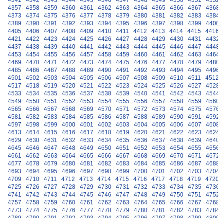
4341
4342
4343
4344
4345
4346
4347
4348
4349
4350
4351
435
4357
4358
4359
4360
4361
4362
4363
4364
4365
4366
4367
436
4373
4374
4375
4376
4377
4378
4379
4380
4381
4382
4383
438
4389
4390
4391
4392
4393
4394
4395
4396
4397
4398
4399
440
4405
4406
4407
4408
4409
4410
4411
4412
4413
4414
4415
441
4421
4422
4423
4424
4425
4426
4427
4428
4429
4430
4431
443
4437
4438
4439
4440
4441
4442
4443
4444
4445
4446
4447
444
4453
4454
4455
4456
4457
4458
4459
4460
4461
4462
4463
446
4469
4470
4471
4472
4473
4474
4475
4476
4477
4478
4479
448
4485
4486
4487
4488
4489
4490
4491
4492
4493
4494
4495
449
4501
4502
4503
4504
4505
4506
4507
4508
4509
4510
4511
451
4517
4518
4519
4520
4521
4522
4523
4524
4525
4526
4527
452
4533
4534
4535
4536
4537
4538
4539
4540
4541
4542
4543
454
4549
4550
4551
4552
4553
4554
4555
4556
4557
4558
4559
456
4565
4566
4567
4568
4569
4570
4571
4572
4573
4574
4575
457
4581
4582
4583
4584
4585
4586
4587
4588
4589
4590
4591
459
4597
4598
4599
4600
4601
4602
4603
4604
4605
4606
4607
460
4613
4614
4615
4616
4617
4618
4619
4620
4621
4622
4623
462
4629
4630
4631
4632
4633
4634
4635
4636
4637
4638
4639
464
4645
4646
4647
4648
4649
4650
4651
4652
4653
4654
4655
465
4661
4662
4663
4664
4665
4666
4667
4668
4669
4670
4671
467
4677
4678
4679
4680
4681
4682
4683
4684
4685
4686
4687
468
4693
4694
4695
4696
4697
4698
4699
4700
4701
4702
4703
470
4709
4710
4711
4712
4713
4714
4715
4716
4717
4718
4719
472
4725
4726
4727
4728
4729
4730
4731
4732
4733
4734
4735
473
4741
4742
4743
4744
4745
4746
4747
4748
4749
4750
4751
475
4757
4758
4759
4760
4761
4762
4763
4764
4765
4766
4767
476
4773
4774
4775
4776
4777
4778
4779
4780
4781
4782
4783
478