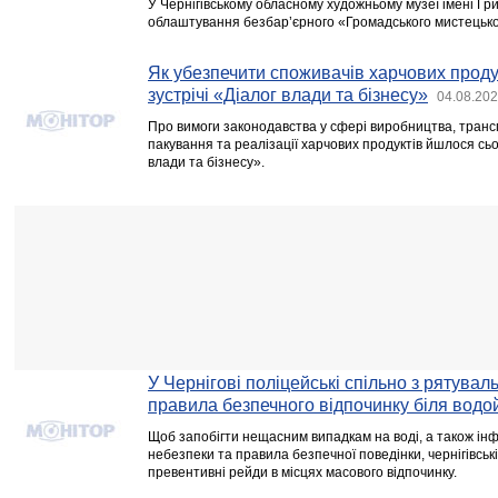
У Чернігівському обласному художньому музеї імені Гр
облаштування безбар’єрного «Громадського мистецько
Як убезпечити споживачів харчових продук
зустрічі «Діалог влади та бізнесу»
04.08.202
Про вимоги законодавства у сфері виробництва, транс
пакування та реалізації харчових продуктів йшлося сь
влади та бізнесу».
У Чернігові поліцейські спільно з рятува
правила безпечного відпочинку біля водо
Щоб запобігти нещасним випадкам на воді, а також і
небезпеки та правила безпечної поведінки, чернігівсь
превентивні рейди в місцях масового відпочинку.