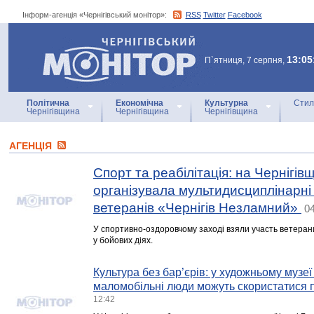
Інформ-агенція «Чернігівський монітор»:
RSS
Twitter
Facebook
Інформ-агенція
«Чернігівський монітор»
13:05
П`ятниця, 7 серпня,
Політична
Економічна
Культурна
Стил
Чернігівщина
Чернігівщина
Чернігівщина
АГЕНЦIЯ
Спорт та реабілітація: на Чернігівщ
організувала мультидисциплінарні
ветеранів «Чернігів Незламний»
04
У спортивно-оздоровчому заході взяли участь ветеран
у бойових діях.
Культура без бар’єрів: у художньому музеї
маломобільні люди можуть скористатися 
12:42