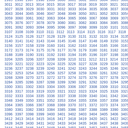
2995
2996
2997
2998
2999
3000
3001
3002
3003
3004
3005
300
3011
3012
3013
3014
3015
3016
3017
3018
3019
3020
3021
302
3027
3028
3029
3030
3031
3032
3033
3034
3035
3036
3037
303
3043
3044
3045
3046
3047
3048
3049
3050
3051
3052
3053
305
3059
3060
3061
3062
3063
3064
3065
3066
3067
3068
3069
307
3075
3076
3077
3078
3079
3080
3081
3082
3083
3084
3085
308
3091
3092
3093
3094
3095
3096
3097
3098
3099
3100
3101
310
3107
3108
3109
3110
3111
3112
3113
3114
3115
3116
3117
3118
3124
3125
3126
3127
3128
3129
3130
3131
3132
3133
3134
313
3140
3141
3142
3143
3144
3145
3146
3147
3148
3149
3150
315
3156
3157
3158
3159
3160
3161
3162
3163
3164
3165
3166
316
3172
3173
3174
3175
3176
3177
3178
3179
3180
3181
3182
318
3188
3189
3190
3191
3192
3193
3194
3195
3196
3197
3198
319
3204
3205
3206
3207
3208
3209
3210
3211
3212
3213
3214
321
3220
3221
3222
3223
3224
3225
3226
3227
3228
3229
3230
323
3236
3237
3238
3239
3240
3241
3242
3243
3244
3245
3246
324
3252
3253
3254
3255
3256
3257
3258
3259
3260
3261
3262
326
3268
3269
3270
3271
3272
3273
3274
3275
3276
3277
3278
327
3284
3285
3286
3287
3288
3289
3290
3291
3292
3293
3294
329
3300
3301
3302
3303
3304
3305
3306
3307
3308
3309
3310
331
3316
3317
3318
3319
3320
3321
3322
3323
3324
3325
3326
332
3332
3333
3334
3335
3336
3337
3338
3339
3340
3341
3342
334
3348
3349
3350
3351
3352
3353
3354
3355
3356
3357
3358
335
3364
3365
3366
3367
3368
3369
3370
3371
3372
3373
3374
337
3380
3381
3382
3383
3384
3385
3386
3387
3388
3389
3390
339
3396
3397
3398
3399
3400
3401
3402
3403
3404
3405
3406
340
3412
3413
3414
3415
3416
3417
3418
3419
3420
3421
3422
342
3428
3429
3430
3431
3432
3433
3434
3435
3436
3437
3438
343