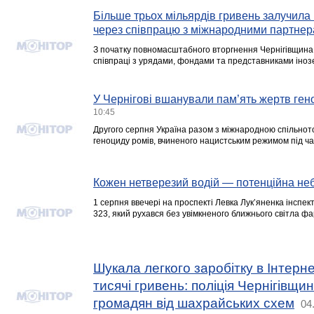
Більше трьох мільярдів гривень залучила
через співпрацю з міжнародними партне
З початку повномасштабного вторгнення Чернігівщина
співпраці з урядами, фондами та представниками іноз
У Чернігові вшанували пам’ять жертв ген
10:45
Другого серпня Україна разом з міжнародною спільно
геноциду ромів, вчиненого нацистським режимом під час 
Кожен нетверезий водій — потенційна не
1 серпня ввечері на проспекті Левка Лукʼяненка інспе
323, який рухався без увімкненого ближнього світла фа
Шукала легкого заробітку в Інтерне
тисячі гривень: поліція Чернігівщи
громадян від шахрайських схем
04