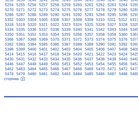
5238
5239
5240
5241
5242
5243
5244
5245
5246
5247
5248
524
5254
5255
5256
5257
5258
5259
5260
5261
5262
5263
5264
526
5270
5271
5272
5273
5274
5275
5276
5277
5278
5279
5280
528
5286
5287
5288
5289
5290
5291
5292
5293
5294
5295
5296
529
5302
5303
5304
5305
5306
5307
5308
5309
5310
5311
5312
531
5318
5319
5320
5321
5322
5323
5324
5325
5326
5327
5328
532
5334
5335
5336
5337
5338
5339
5340
5341
5342
5343
5344
534
5350
5351
5352
5353
5354
5355
5356
5357
5358
5359
5360
536
5366
5367
5368
5369
5370
5371
5372
5373
5374
5375
5376
537
5382
5383
5384
5385
5386
5387
5388
5389
5390
5391
5392
539
5398
5399
5400
5401
5402
5403
5404
5405
5406
5407
5408
540
5414
5415
5416
5417
5418
5419
5420
5421
5422
5423
5424
542
5430
5431
5432
5433
5434
5435
5436
5437
5438
5439
5440
544
5446
5447
5448
5449
5450
5451
5452
5453
5454
5455
5456
545
5462
5463
5464
5465
5466
5467
5468
5469
5470
5471
5472
547
5478
5479
5480
5481
5482
5483
5484
5485
5486
5487
5488
548
сторінка