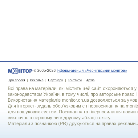
© 2005-2026
Інформ-агенція «Чернігівський монітор»
Про проект
|
Реклама
|
Партнери
|
Контакти
|
Архів
Всі права на матеріали, які містить цей сайт, охороняються у 
законодавством України, в тому числі, про авторське право і 
Використання матерiалiв monitor.cn.ua дозволяється за умов
Для iнтернет-видань обов'язковим є гiперпосилання на monito
для пошукових систем. Посилання та гіперпосилання повинні
виключно в першому чи в другому абзаці тексту.
Матеріали з позначкою (PR) друкуються на правах реклами..