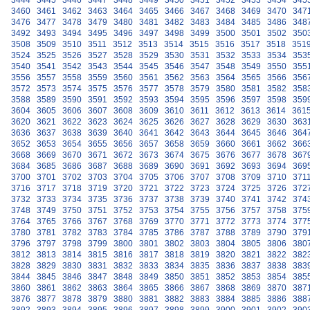
3444
3445
3446
3447
3448
3449
3450
3451
3452
3453
3454
345
3460
3461
3462
3463
3464
3465
3466
3467
3468
3469
3470
347
3476
3477
3478
3479
3480
3481
3482
3483
3484
3485
3486
348
3492
3493
3494
3495
3496
3497
3498
3499
3500
3501
3502
350
3508
3509
3510
3511
3512
3513
3514
3515
3516
3517
3518
351
3524
3525
3526
3527
3528
3529
3530
3531
3532
3533
3534
353
3540
3541
3542
3543
3544
3545
3546
3547
3548
3549
3550
355
3556
3557
3558
3559
3560
3561
3562
3563
3564
3565
3566
356
3572
3573
3574
3575
3576
3577
3578
3579
3580
3581
3582
358
3588
3589
3590
3591
3592
3593
3594
3595
3596
3597
3598
359
3604
3605
3606
3607
3608
3609
3610
3611
3612
3613
3614
361
3620
3621
3622
3623
3624
3625
3626
3627
3628
3629
3630
363
3636
3637
3638
3639
3640
3641
3642
3643
3644
3645
3646
364
3652
3653
3654
3655
3656
3657
3658
3659
3660
3661
3662
366
3668
3669
3670
3671
3672
3673
3674
3675
3676
3677
3678
367
3684
3685
3686
3687
3688
3689
3690
3691
3692
3693
3694
369
3700
3701
3702
3703
3704
3705
3706
3707
3708
3709
3710
371
3716
3717
3718
3719
3720
3721
3722
3723
3724
3725
3726
372
3732
3733
3734
3735
3736
3737
3738
3739
3740
3741
3742
374
3748
3749
3750
3751
3752
3753
3754
3755
3756
3757
3758
375
3764
3765
3766
3767
3768
3769
3770
3771
3772
3773
3774
377
3780
3781
3782
3783
3784
3785
3786
3787
3788
3789
3790
379
3796
3797
3798
3799
3800
3801
3802
3803
3804
3805
3806
380
3812
3813
3814
3815
3816
3817
3818
3819
3820
3821
3822
382
3828
3829
3830
3831
3832
3833
3834
3835
3836
3837
3838
383
3844
3845
3846
3847
3848
3849
3850
3851
3852
3853
3854
385
3860
3861
3862
3863
3864
3865
3866
3867
3868
3869
3870
387
3876
3877
3878
3879
3880
3881
3882
3883
3884
3885
3886
388