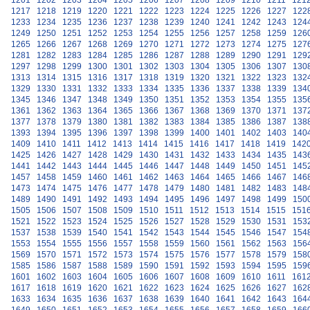
1201
1202
1203
1204
1205
1206
1207
1208
1209
1210
1211
121
1217
1218
1219
1220
1221
1222
1223
1224
1225
1226
1227
122
1233
1234
1235
1236
1237
1238
1239
1240
1241
1242
1243
124
1249
1250
1251
1252
1253
1254
1255
1256
1257
1258
1259
126
1265
1266
1267
1268
1269
1270
1271
1272
1273
1274
1275
127
1281
1282
1283
1284
1285
1286
1287
1288
1289
1290
1291
129
1297
1298
1299
1300
1301
1302
1303
1304
1305
1306
1307
130
1313
1314
1315
1316
1317
1318
1319
1320
1321
1322
1323
132
1329
1330
1331
1332
1333
1334
1335
1336
1337
1338
1339
134
1345
1346
1347
1348
1349
1350
1351
1352
1353
1354
1355
135
1361
1362
1363
1364
1365
1366
1367
1368
1369
1370
1371
137
1377
1378
1379
1380
1381
1382
1383
1384
1385
1386
1387
138
1393
1394
1395
1396
1397
1398
1399
1400
1401
1402
1403
140
1409
1410
1411
1412
1413
1414
1415
1416
1417
1418
1419
142
1425
1426
1427
1428
1429
1430
1431
1432
1433
1434
1435
143
1441
1442
1443
1444
1445
1446
1447
1448
1449
1450
1451
145
1457
1458
1459
1460
1461
1462
1463
1464
1465
1466
1467
146
1473
1474
1475
1476
1477
1478
1479
1480
1481
1482
1483
148
1489
1490
1491
1492
1493
1494
1495
1496
1497
1498
1499
150
1505
1506
1507
1508
1509
1510
1511
1512
1513
1514
1515
151
1521
1522
1523
1524
1525
1526
1527
1528
1529
1530
1531
153
1537
1538
1539
1540
1541
1542
1543
1544
1545
1546
1547
154
1553
1554
1555
1556
1557
1558
1559
1560
1561
1562
1563
156
1569
1570
1571
1572
1573
1574
1575
1576
1577
1578
1579
158
1585
1586
1587
1588
1589
1590
1591
1592
1593
1594
1595
159
1601
1602
1603
1604
1605
1606
1607
1608
1609
1610
1611
161
1617
1618
1619
1620
1621
1622
1623
1624
1625
1626
1627
162
1633
1634
1635
1636
1637
1638
1639
1640
1641
1642
1643
164