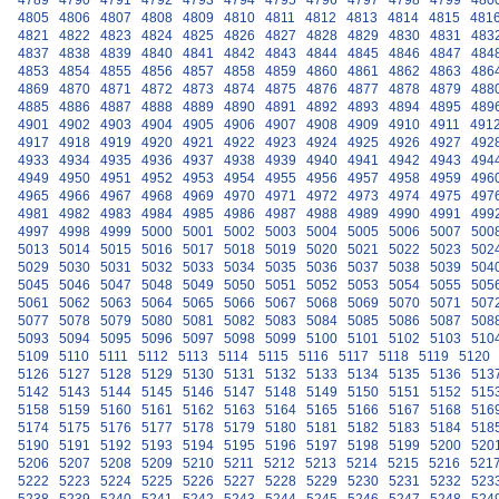
4789
4790
4791
4792
4793
4794
4795
4796
4797
4798
4799
480
4805
4806
4807
4808
4809
4810
4811
4812
4813
4814
4815
481
4821
4822
4823
4824
4825
4826
4827
4828
4829
4830
4831
483
4837
4838
4839
4840
4841
4842
4843
4844
4845
4846
4847
484
4853
4854
4855
4856
4857
4858
4859
4860
4861
4862
4863
486
4869
4870
4871
4872
4873
4874
4875
4876
4877
4878
4879
488
4885
4886
4887
4888
4889
4890
4891
4892
4893
4894
4895
489
4901
4902
4903
4904
4905
4906
4907
4908
4909
4910
4911
491
4917
4918
4919
4920
4921
4922
4923
4924
4925
4926
4927
492
4933
4934
4935
4936
4937
4938
4939
4940
4941
4942
4943
494
4949
4950
4951
4952
4953
4954
4955
4956
4957
4958
4959
496
4965
4966
4967
4968
4969
4970
4971
4972
4973
4974
4975
497
4981
4982
4983
4984
4985
4986
4987
4988
4989
4990
4991
499
4997
4998
4999
5000
5001
5002
5003
5004
5005
5006
5007
500
5013
5014
5015
5016
5017
5018
5019
5020
5021
5022
5023
502
5029
5030
5031
5032
5033
5034
5035
5036
5037
5038
5039
504
5045
5046
5047
5048
5049
5050
5051
5052
5053
5054
5055
505
5061
5062
5063
5064
5065
5066
5067
5068
5069
5070
5071
507
5077
5078
5079
5080
5081
5082
5083
5084
5085
5086
5087
508
5093
5094
5095
5096
5097
5098
5099
5100
5101
5102
5103
510
5109
5110
5111
5112
5113
5114
5115
5116
5117
5118
5119
5120
5126
5127
5128
5129
5130
5131
5132
5133
5134
5135
5136
513
5142
5143
5144
5145
5146
5147
5148
5149
5150
5151
5152
515
5158
5159
5160
5161
5162
5163
5164
5165
5166
5167
5168
516
5174
5175
5176
5177
5178
5179
5180
5181
5182
5183
5184
518
5190
5191
5192
5193
5194
5195
5196
5197
5198
5199
5200
520
5206
5207
5208
5209
5210
5211
5212
5213
5214
5215
5216
521
5222
5223
5224
5225
5226
5227
5228
5229
5230
5231
5232
523