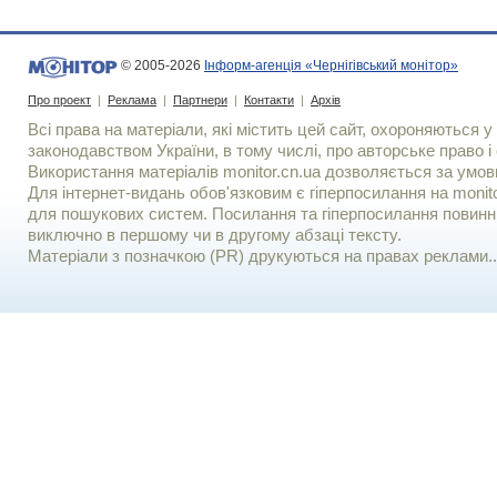
© 2005-2026
Інформ-агенція «Чернігівський монітор»
Про проект
|
Реклама
|
Партнери
|
Контакти
|
Архів
Всі права на матеріали, які містить цей сайт, охороняються у 
законодавством України, в тому числі, про авторське право і 
Використання матерiалiв monitor.cn.ua дозволяється за умов
Для iнтернет-видань обов'язковим є гiперпосилання на monito
для пошукових систем. Посилання та гіперпосилання повинні
виключно в першому чи в другому абзаці тексту.
Матеріали з позначкою (PR) друкуються на правах реклами..