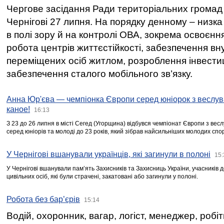
Чергове засідання Ради територіальних громад 
Чернігові 27 липня. На порядку денному – низка
в полі зору й на контролі ОВА, зокрема освоєння
робота центрів життєстійкості, забезпечення вн
переміщених осіб житлом, розроблення інвестиц
забезпечення сталого мобільного зв’язку.
Анна Юр'єва — чемпіонка Європи серед юніорок з веслув
каное!
16:13
З 23 до 26 липня в місті Сегед (Угорщина) відбувся чемпіонат Європи з вес
серед юніорів та молоді до 23 років, який зібрав найсильніших молодих спо
У Чернігові вшанували українців, які загинули в полоні
15:
У Чернігові вшанували пам’ять Захисників та Захисниць України, учасників
цивільних осіб, які були страчені, закатовані або загинули у полоні.
Робота без бар’єрів
15:14
Водій, охоронник, вагар, логіст, менеджер, робі