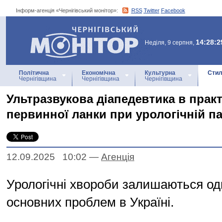
Інформ-агенція «Чернігівський монітор»:
RSS
Twitter
Facebook
Інформ-агенція
«Чернігівський монітор»
14:28:2
Неділя, 9 серпня,
Політична
Економічна
Культурна
Стил
Чернігівщина
Чернігівщина
Чернігівщина
Ультразвукова діапедевтика в практ
первинної ланки при урологічній па
12.09.2025 10:02
—
Агенцiя
Урологічні хвороби залишаються од
основних проблем в Україні.