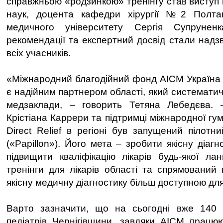
справжньою «родзинкою» тренінгу став виступ
наук, доцента кафедри хірургії №2 Полта
медичного університету Сергія Супруненк
рекомендації та експертний досвід стали надз
всіх учасників.
«Міжнародний благодійний фонд AICM Україна 
є надійним партнером області, який систематич
медзаклади, – говорить Тетяна Лебедєва. – 
Крістіана Каррери та підтримці міжнародної гум
Direct Relief в регіоні був запущений пілотн
(«Papillon»). Його мета – зробити якісну діаг
підвищити кваліфікацію лікарів будь-якої ла
тренінги для лікарів області та спрямований
якісну медичну діагностику більш доступною для
Варто зазначити, що на сьогодні вже 140 с
педіатрів Чернігівщини, завдяки АІСМ працю