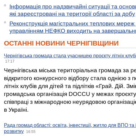
Інформація про надзвичайні ситуації та основн
які зареєстровані на території області за добу
Реконструкція магістральних теплових мереж у
управлінням НЕФКО виходить на завершальн
ОСТАННІ НОВИНИ ЧЕРНІГІВЩИНИ
Чернігівська громада стала учасницею проєкту літніх клуб
17:17
Чернігівська міська територіальна громада за 
відкритого конкурсного відбору стала однією з
літніх клубів для дітей та підлітків «Грай. Дій. З
громадська організація DOCCU у межах проєкту 
співпраці з міжнародною неурядовою організаціє
в Україні.
Рада громад області: освіта, інвестиції, житло для ВПО та
розвитку
16:55