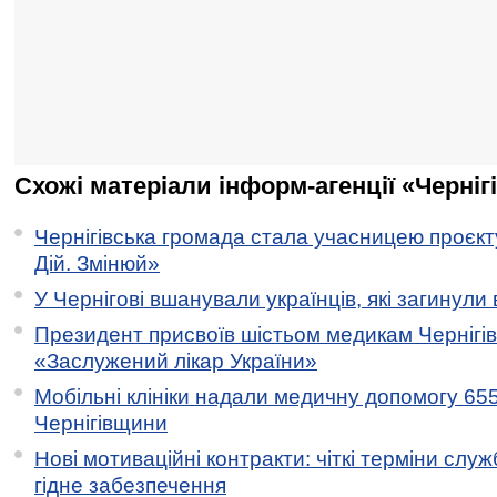
Схожі матеріали інформ-агенції «Черніг
Чернігівська громада стала учасницею проєкту 
Дій. Змінюй»
У Чернігові вшанували українців, які загинули 
Президент присвоїв шістьом медикам Чернігі
«Заслужений лікар України»
Мобільні клініки надали медичну допомогу 65
Чернігівщини
Нові мотиваційні контракти: чіткі терміни служ
гідне забезпечення