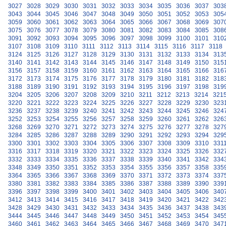
3027
3028
3029
3030
3031
3032
3033
3034
3035
3036
3037
303
3043
3044
3045
3046
3047
3048
3049
3050
3051
3052
3053
305
3059
3060
3061
3062
3063
3064
3065
3066
3067
3068
3069
307
3075
3076
3077
3078
3079
3080
3081
3082
3083
3084
3085
308
3091
3092
3093
3094
3095
3096
3097
3098
3099
3100
3101
310
3107
3108
3109
3110
3111
3112
3113
3114
3115
3116
3117
3118
3124
3125
3126
3127
3128
3129
3130
3131
3132
3133
3134
313
3140
3141
3142
3143
3144
3145
3146
3147
3148
3149
3150
315
3156
3157
3158
3159
3160
3161
3162
3163
3164
3165
3166
316
3172
3173
3174
3175
3176
3177
3178
3179
3180
3181
3182
318
3188
3189
3190
3191
3192
3193
3194
3195
3196
3197
3198
319
3204
3205
3206
3207
3208
3209
3210
3211
3212
3213
3214
321
3220
3221
3222
3223
3224
3225
3226
3227
3228
3229
3230
323
3236
3237
3238
3239
3240
3241
3242
3243
3244
3245
3246
324
3252
3253
3254
3255
3256
3257
3258
3259
3260
3261
3262
326
3268
3269
3270
3271
3272
3273
3274
3275
3276
3277
3278
327
3284
3285
3286
3287
3288
3289
3290
3291
3292
3293
3294
329
3300
3301
3302
3303
3304
3305
3306
3307
3308
3309
3310
331
3316
3317
3318
3319
3320
3321
3322
3323
3324
3325
3326
332
3332
3333
3334
3335
3336
3337
3338
3339
3340
3341
3342
334
3348
3349
3350
3351
3352
3353
3354
3355
3356
3357
3358
335
3364
3365
3366
3367
3368
3369
3370
3371
3372
3373
3374
337
3380
3381
3382
3383
3384
3385
3386
3387
3388
3389
3390
339
3396
3397
3398
3399
3400
3401
3402
3403
3404
3405
3406
340
3412
3413
3414
3415
3416
3417
3418
3419
3420
3421
3422
342
3428
3429
3430
3431
3432
3433
3434
3435
3436
3437
3438
343
3444
3445
3446
3447
3448
3449
3450
3451
3452
3453
3454
345
3460
3461
3462
3463
3464
3465
3466
3467
3468
3469
3470
347