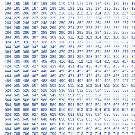
164
165
166
167
168
169
170
171
172
173
174
175
176
177
1
184
185
186
187
188
189
190
191
192
193
194
195
196
197
1
204
205
206
207
208
209
210
211
212
213
214
215
216
217
2
224
225
226
227
228
229
230
231
232
233
234
235
236
237
2
244
245
246
247
248
249
250
251
252
253
254
255
256
257
2
264
265
266
267
268
269
270
271
272
273
274
275
276
277
2
284
285
286
287
288
289
290
291
292
293
294
295
296
297
2
304
305
306
307
308
309
310
311
312
313
314
315
316
317
3
324
325
326
327
328
329
330
331
332
333
334
335
336
337
3
344
345
346
347
348
349
350
351
352
353
354
355
356
357
3
364
365
366
367
368
369
370
371
372
373
374
375
376
377
3
384
385
386
387
388
389
390
391
392
393
394
395
396
397
3
404
405
406
407
408
409
410
411
412
413
414
415
416
417
4
424
425
426
427
428
429
430
431
432
433
434
435
436
437
4
444
445
446
447
448
449
450
451
452
453
454
455
456
457
4
464
465
466
467
468
469
470
471
472
473
474
475
476
477
4
484
485
486
487
488
489
490
491
492
493
494
495
496
497
4
504
505
506
507
508
509
510
511
512
513
514
515
516
517
5
524
525
526
527
528
529
530
531
532
533
534
535
536
537
5
544
545
546
547
548
549
550
551
552
553
554
555
556
557
5
564
565
566
567
568
569
570
571
572
573
574
575
576
577
5
584
585
586
587
588
589
590
591
592
593
594
595
596
597
5
604
605
606
607
608
609
610
611
612
613
614
615
616
617
6
624
625
626
627
628
629
630
631
632
633
634
635
636
637
6
644
645
646
647
648
649
650
651
652
653
654
655
656
657
6
664
665
666
667
668
669
670
671
672
673
674
675
676
677
6
684
685
686
687
688
689
690
691
692
693
694
695
696
697
6
704
705
706
707
708
709
710
711
712
713
714
715
716
717
7