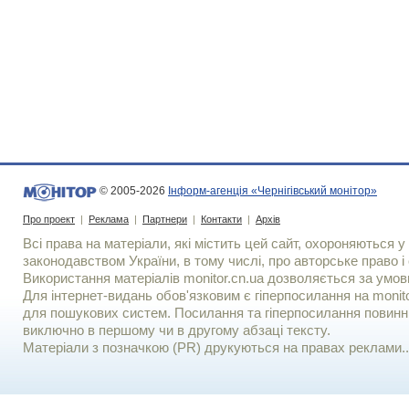
© 2005-2026
Інформ-агенція «Чернігівський монітор»
Про проект
|
Реклама
|
Партнери
|
Контакти
|
Архів
Всі права на матеріали, які містить цей сайт, охороняються у 
законодавством України, в тому числі, про авторське право і 
Використання матерiалiв monitor.cn.ua дозволяється за умов
Для iнтернет-видань обов'язковим є гiперпосилання на monito
для пошукових систем. Посилання та гіперпосилання повинні
виключно в першому чи в другому абзаці тексту.
Матеріали з позначкою (PR) друкуються на правах реклами..