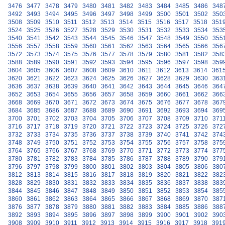
3476
3477
3478
3479
3480
3481
3482
3483
3484
3485
3486
348
3492
3493
3494
3495
3496
3497
3498
3499
3500
3501
3502
350
3508
3509
3510
3511
3512
3513
3514
3515
3516
3517
3518
351
3524
3525
3526
3527
3528
3529
3530
3531
3532
3533
3534
353
3540
3541
3542
3543
3544
3545
3546
3547
3548
3549
3550
355
3556
3557
3558
3559
3560
3561
3562
3563
3564
3565
3566
356
3572
3573
3574
3575
3576
3577
3578
3579
3580
3581
3582
358
3588
3589
3590
3591
3592
3593
3594
3595
3596
3597
3598
359
3604
3605
3606
3607
3608
3609
3610
3611
3612
3613
3614
361
3620
3621
3622
3623
3624
3625
3626
3627
3628
3629
3630
363
3636
3637
3638
3639
3640
3641
3642
3643
3644
3645
3646
364
3652
3653
3654
3655
3656
3657
3658
3659
3660
3661
3662
366
3668
3669
3670
3671
3672
3673
3674
3675
3676
3677
3678
367
3684
3685
3686
3687
3688
3689
3690
3691
3692
3693
3694
369
3700
3701
3702
3703
3704
3705
3706
3707
3708
3709
3710
371
3716
3717
3718
3719
3720
3721
3722
3723
3724
3725
3726
372
3732
3733
3734
3735
3736
3737
3738
3739
3740
3741
3742
374
3748
3749
3750
3751
3752
3753
3754
3755
3756
3757
3758
375
3764
3765
3766
3767
3768
3769
3770
3771
3772
3773
3774
377
3780
3781
3782
3783
3784
3785
3786
3787
3788
3789
3790
379
3796
3797
3798
3799
3800
3801
3802
3803
3804
3805
3806
380
3812
3813
3814
3815
3816
3817
3818
3819
3820
3821
3822
382
3828
3829
3830
3831
3832
3833
3834
3835
3836
3837
3838
383
3844
3845
3846
3847
3848
3849
3850
3851
3852
3853
3854
385
3860
3861
3862
3863
3864
3865
3866
3867
3868
3869
3870
387
3876
3877
3878
3879
3880
3881
3882
3883
3884
3885
3886
388
3892
3893
3894
3895
3896
3897
3898
3899
3900
3901
3902
390
3908
3909
3910
3911
3912
3913
3914
3915
3916
3917
3918
391