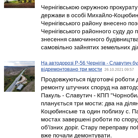
Чернігівською окружною прокурату
держави в особі Михайло-Коцюбин
Чернігівського району внесено поз
Чернігівського районного суду до 
знесення самочинного будівництва
самовільно зайнятих земельних ді
На автодорозі Р-56 Чернігів - Славутич б
відремонтовано три мости
26.10.2021 09:57
Продовжуються підготовчі роботи 
ремонту штучних споруд на автодор
Пакуль - Славутич - КПП "Чорноби
планується три мости: два на ділян
Коцюбинське та один поблизу с. Па
мостах завершені роботи по спор
об'їзних доріг. Стару переправу п
вже почали демонтувати.