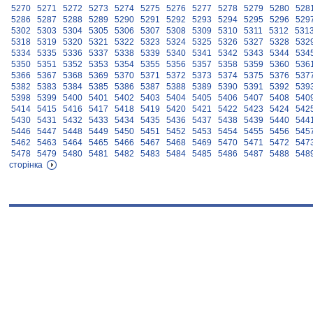
5270
5271
5272
5273
5274
5275
5276
5277
5278
5279
5280
528
5286
5287
5288
5289
5290
5291
5292
5293
5294
5295
5296
529
5302
5303
5304
5305
5306
5307
5308
5309
5310
5311
5312
531
5318
5319
5320
5321
5322
5323
5324
5325
5326
5327
5328
532
5334
5335
5336
5337
5338
5339
5340
5341
5342
5343
5344
534
5350
5351
5352
5353
5354
5355
5356
5357
5358
5359
5360
536
5366
5367
5368
5369
5370
5371
5372
5373
5374
5375
5376
537
5382
5383
5384
5385
5386
5387
5388
5389
5390
5391
5392
539
5398
5399
5400
5401
5402
5403
5404
5405
5406
5407
5408
540
5414
5415
5416
5417
5418
5419
5420
5421
5422
5423
5424
542
5430
5431
5432
5433
5434
5435
5436
5437
5438
5439
5440
544
5446
5447
5448
5449
5450
5451
5452
5453
5454
5455
5456
545
5462
5463
5464
5465
5466
5467
5468
5469
5470
5471
5472
547
5478
5479
5480
5481
5482
5483
5484
5485
5486
5487
5488
548
сторінка