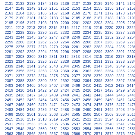
2131
2132
2133
2134
2135
2136
2137
2138
2139
2140
2141
214
2147
2148
2149
2150
2151
2152
2153
2154
2155
2156
2157
215
2163
2164
2165
2166
2167
2168
2169
2170
2171
2172
2173
217
2179
2180
2181
2182
2183
2184
2185
2186
2187
2188
2189
219
2195
2196
2197
2198
2199
2200
2201
2202
2203
2204
2205
220
2211
2212
2213
2214
2215
2216
2217
2218
2219
2220
2221
222
2227
2228
2229
2230
2231
2232
2233
2234
2235
2236
2237
223
2243
2244
2245
2246
2247
2248
2249
2250
2251
2252
2253
225
2259
2260
2261
2262
2263
2264
2265
2266
2267
2268
2269
227
2275
2276
2277
2278
2279
2280
2281
2282
2283
2284
2285
228
2291
2292
2293
2294
2295
2296
2297
2298
2299
2300
2301
230
2307
2308
2309
2310
2311
2312
2313
2314
2315
2316
2317
231
2323
2324
2325
2326
2327
2328
2329
2330
2331
2332
2333
233
2339
2340
2341
2342
2343
2344
2345
2346
2347
2348
2349
235
2355
2356
2357
2358
2359
2360
2361
2362
2363
2364
2365
236
2371
2372
2373
2374
2375
2376
2377
2378
2379
2380
2381
238
2387
2388
2389
2390
2391
2392
2393
2394
2395
2396
2397
239
2403
2404
2405
2406
2407
2408
2409
2410
2411
2412
2413
241
2419
2420
2421
2422
2423
2424
2425
2426
2427
2428
2429
243
2435
2436
2437
2438
2439
2440
2441
2442
2443
2444
2445
244
2451
2452
2453
2454
2455
2456
2457
2458
2459
2460
2461
246
2467
2468
2469
2470
2471
2472
2473
2474
2475
2476
2477
247
2483
2484
2485
2486
2487
2488
2489
2490
2491
2492
2493
249
2499
2500
2501
2502
2503
2504
2505
2506
2507
2508
2509
251
2515
2516
2517
2518
2519
2520
2521
2522
2523
2524
2525
252
2531
2532
2533
2534
2535
2536
2537
2538
2539
2540
2541
254
2547
2548
2549
2550
2551
2552
2553
2554
2555
2556
2557
255
2563
2564
2565
2566
2567
2568
2569
2570
2571
2572
2573
257