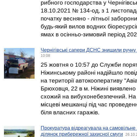
рибного господарства у Чернігівськ
18.10.2021 № 134-од, з 1 листопад
початку весняно - літньої заборон
будь-який вилов водних біоресурс
ямах в осінньо-зимовий період 202
Чернігівські сапери ДСНС знищили ручну
10:08
25 жовтня о 10:57 до Служби порят
Ніжинському районі надійшло пові
на території автокооперативу "Авіа
Брюховця, 22 в м. Ніжині виявлено
схожий на вибухонебезпечний. На
місцеві мешканці під час проведен
біля власних гаражів.
Прокуратура відреагувала на самовільне
ділянок прибережної захисної смуги
26.10.