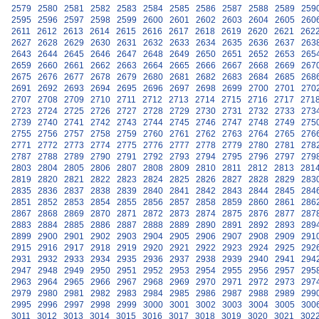
2579
2580
2581
2582
2583
2584
2585
2586
2587
2588
2589
259
2595
2596
2597
2598
2599
2600
2601
2602
2603
2604
2605
260
2611
2612
2613
2614
2615
2616
2617
2618
2619
2620
2621
262
2627
2628
2629
2630
2631
2632
2633
2634
2635
2636
2637
263
2643
2644
2645
2646
2647
2648
2649
2650
2651
2652
2653
265
2659
2660
2661
2662
2663
2664
2665
2666
2667
2668
2669
267
2675
2676
2677
2678
2679
2680
2681
2682
2683
2684
2685
268
2691
2692
2693
2694
2695
2696
2697
2698
2699
2700
2701
270
2707
2708
2709
2710
2711
2712
2713
2714
2715
2716
2717
271
2723
2724
2725
2726
2727
2728
2729
2730
2731
2732
2733
273
2739
2740
2741
2742
2743
2744
2745
2746
2747
2748
2749
275
2755
2756
2757
2758
2759
2760
2761
2762
2763
2764
2765
276
2771
2772
2773
2774
2775
2776
2777
2778
2779
2780
2781
278
2787
2788
2789
2790
2791
2792
2793
2794
2795
2796
2797
279
2803
2804
2805
2806
2807
2808
2809
2810
2811
2812
2813
281
2819
2820
2821
2822
2823
2824
2825
2826
2827
2828
2829
283
2835
2836
2837
2838
2839
2840
2841
2842
2843
2844
2845
284
2851
2852
2853
2854
2855
2856
2857
2858
2859
2860
2861
286
2867
2868
2869
2870
2871
2872
2873
2874
2875
2876
2877
287
2883
2884
2885
2886
2887
2888
2889
2890
2891
2892
2893
289
2899
2900
2901
2902
2903
2904
2905
2906
2907
2908
2909
291
2915
2916
2917
2918
2919
2920
2921
2922
2923
2924
2925
292
2931
2932
2933
2934
2935
2936
2937
2938
2939
2940
2941
294
2947
2948
2949
2950
2951
2952
2953
2954
2955
2956
2957
295
2963
2964
2965
2966
2967
2968
2969
2970
2971
2972
2973
297
2979
2980
2981
2982
2983
2984
2985
2986
2987
2988
2989
299
2995
2996
2997
2998
2999
3000
3001
3002
3003
3004
3005
300
3011
3012
3013
3014
3015
3016
3017
3018
3019
3020
3021
302