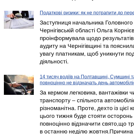
Податкові ризики: як не потрапити до пер
Заступниця начальника Головного
Чернігівській області Ольга Корніє
проінформувала щодо результатів
аудиту на Чернігівщині та пояснил
увагу платникам, щоб уникнути под
діяльності.
14 тисяч водіїв на Полтавщині, Сумщині т
повноцінно не відзначать день автомобілі
За кермом легковика, вантажівки ч
транспорту – спільнота автомобілі
різноманітна. Проте, дехто із цієї к
цього тижня буде стояти осторонь
повноцінно відзначити свято,що т
в останню неділю жовтня.Причина