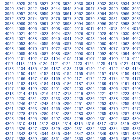
3924
3925
3926
3927
3928
3929
3930
3931
3932
3933
3934
393
3940
3941
3942
3943
3944
3945
3946
3947
3948
3949
3950
395
3956
3957
3958
3959
3960
3961
3962
3963
3964
3965
3966
396
3972
3973
3974
3975
3976
3977
3978
3979
3980
3981
3982
398
3988
3989
3990
3991
3992
3993
3994
3995
3996
3997
3998
399
4004
4005
4006
4007
4008
4009
4010
4011
4012
4013
4014
401
4020
4021
4022
4023
4024
4025
4026
4027
4028
4029
4030
403
4036
4037
4038
4039
4040
4041
4042
4043
4044
4045
4046
404
4052
4053
4054
4055
4056
4057
4058
4059
4060
4061
4062
406
4068
4069
4070
4071
4072
4073
4074
4075
4076
4077
4078
407
4084
4085
4086
4087
4088
4089
4090
4091
4092
4093
4094
409
4100
4101
4102
4103
4104
4105
4106
4107
4108
4109
4110
4111
4117
4118
4119
4120
4121
4122
4123
4124
4125
4126
4127
4128
4133
4134
4135
4136
4137
4138
4139
4140
4141
4142
4143
414
4149
4150
4151
4152
4153
4154
4155
4156
4157
4158
4159
416
4165
4166
4167
4168
4169
4170
4171
4172
4173
4174
4175
417
4181
4182
4183
4184
4185
4186
4187
4188
4189
4190
4191
419
4197
4198
4199
4200
4201
4202
4203
4204
4205
4206
4207
420
4213
4214
4215
4216
4217
4218
4219
4220
4221
4222
4223
422
4229
4230
4231
4232
4233
4234
4235
4236
4237
4238
4239
424
4245
4246
4247
4248
4249
4250
4251
4252
4253
4254
4255
425
4261
4262
4263
4264
4265
4266
4267
4268
4269
4270
4271
427
4277
4278
4279
4280
4281
4282
4283
4284
4285
4286
4287
428
4293
4294
4295
4296
4297
4298
4299
4300
4301
4302
4303
430
4309
4310
4311
4312
4313
4314
4315
4316
4317
4318
4319
432
4325
4326
4327
4328
4329
4330
4331
4332
4333
4334
4335
433
4341
4342
4343
4344
4345
4346
4347
4348
4349
4350
4351
435
4357
4358
4359
4360
4361
4362
4363
4364
4365
4366
4367
436