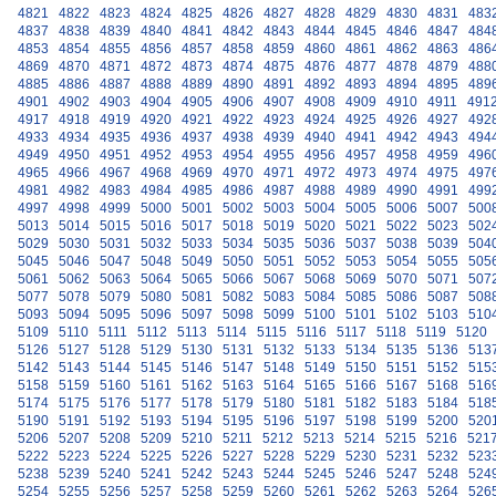
4821
4822
4823
4824
4825
4826
4827
4828
4829
4830
4831
483
4837
4838
4839
4840
4841
4842
4843
4844
4845
4846
4847
484
4853
4854
4855
4856
4857
4858
4859
4860
4861
4862
4863
486
4869
4870
4871
4872
4873
4874
4875
4876
4877
4878
4879
488
4885
4886
4887
4888
4889
4890
4891
4892
4893
4894
4895
489
4901
4902
4903
4904
4905
4906
4907
4908
4909
4910
4911
491
4917
4918
4919
4920
4921
4922
4923
4924
4925
4926
4927
492
4933
4934
4935
4936
4937
4938
4939
4940
4941
4942
4943
494
4949
4950
4951
4952
4953
4954
4955
4956
4957
4958
4959
496
4965
4966
4967
4968
4969
4970
4971
4972
4973
4974
4975
497
4981
4982
4983
4984
4985
4986
4987
4988
4989
4990
4991
499
4997
4998
4999
5000
5001
5002
5003
5004
5005
5006
5007
500
5013
5014
5015
5016
5017
5018
5019
5020
5021
5022
5023
502
5029
5030
5031
5032
5033
5034
5035
5036
5037
5038
5039
504
5045
5046
5047
5048
5049
5050
5051
5052
5053
5054
5055
505
5061
5062
5063
5064
5065
5066
5067
5068
5069
5070
5071
507
5077
5078
5079
5080
5081
5082
5083
5084
5085
5086
5087
508
5093
5094
5095
5096
5097
5098
5099
5100
5101
5102
5103
510
5109
5110
5111
5112
5113
5114
5115
5116
5117
5118
5119
5120
5126
5127
5128
5129
5130
5131
5132
5133
5134
5135
5136
513
5142
5143
5144
5145
5146
5147
5148
5149
5150
5151
5152
515
5158
5159
5160
5161
5162
5163
5164
5165
5166
5167
5168
516
5174
5175
5176
5177
5178
5179
5180
5181
5182
5183
5184
518
5190
5191
5192
5193
5194
5195
5196
5197
5198
5199
5200
520
5206
5207
5208
5209
5210
5211
5212
5213
5214
5215
5216
521
5222
5223
5224
5225
5226
5227
5228
5229
5230
5231
5232
523
5238
5239
5240
5241
5242
5243
5244
5245
5246
5247
5248
524
5254
5255
5256
5257
5258
5259
5260
5261
5262
5263
5264
526