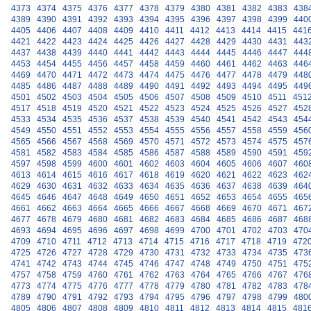
4373
4374
4375
4376
4377
4378
4379
4380
4381
4382
4383
438
4389
4390
4391
4392
4393
4394
4395
4396
4397
4398
4399
440
4405
4406
4407
4408
4409
4410
4411
4412
4413
4414
4415
441
4421
4422
4423
4424
4425
4426
4427
4428
4429
4430
4431
443
4437
4438
4439
4440
4441
4442
4443
4444
4445
4446
4447
444
4453
4454
4455
4456
4457
4458
4459
4460
4461
4462
4463
446
4469
4470
4471
4472
4473
4474
4475
4476
4477
4478
4479
448
4485
4486
4487
4488
4489
4490
4491
4492
4493
4494
4495
449
4501
4502
4503
4504
4505
4506
4507
4508
4509
4510
4511
451
4517
4518
4519
4520
4521
4522
4523
4524
4525
4526
4527
452
4533
4534
4535
4536
4537
4538
4539
4540
4541
4542
4543
454
4549
4550
4551
4552
4553
4554
4555
4556
4557
4558
4559
456
4565
4566
4567
4568
4569
4570
4571
4572
4573
4574
4575
457
4581
4582
4583
4584
4585
4586
4587
4588
4589
4590
4591
459
4597
4598
4599
4600
4601
4602
4603
4604
4605
4606
4607
460
4613
4614
4615
4616
4617
4618
4619
4620
4621
4622
4623
462
4629
4630
4631
4632
4633
4634
4635
4636
4637
4638
4639
464
4645
4646
4647
4648
4649
4650
4651
4652
4653
4654
4655
465
4661
4662
4663
4664
4665
4666
4667
4668
4669
4670
4671
467
4677
4678
4679
4680
4681
4682
4683
4684
4685
4686
4687
468
4693
4694
4695
4696
4697
4698
4699
4700
4701
4702
4703
470
4709
4710
4711
4712
4713
4714
4715
4716
4717
4718
4719
472
4725
4726
4727
4728
4729
4730
4731
4732
4733
4734
4735
473
4741
4742
4743
4744
4745
4746
4747
4748
4749
4750
4751
475
4757
4758
4759
4760
4761
4762
4763
4764
4765
4766
4767
476
4773
4774
4775
4776
4777
4778
4779
4780
4781
4782
4783
478
4789
4790
4791
4792
4793
4794
4795
4796
4797
4798
4799
480
4805
4806
4807
4808
4809
4810
4811
4812
4813
4814
4815
481