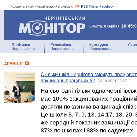
Інформ-агенція «Чернігівський монітор»:
RSS
Twitter
Facebook
Інформ-агенція
«Чернігівський монітор»
10:45:0
Субота, 8 серпня,
Політична
Економічна
Культурна
Стил
Чернігівщина
Чернігівщина
Чернігівщина
АГЕНЦIЯ
Скільки шкіл Чернігова зможуть працюват
вакцинації працівників?
26.10.2021 20:27
На сьогодні тільки одна чернігівсь
має 100% вакцинованих працівників
досягли показника вакцинації спів
Це школи 5, 7, 9, 13, 14,17, 18, 20,
же середній показник вакцинації ос
87% по школах і 88% по садочках.