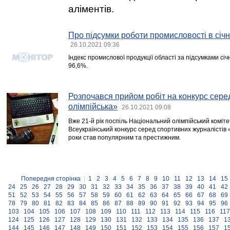
аліментів.
Про підсумки роботи промисловості в січн
26.10.2021 09:36
Індекс промислової продукції області за підсумками сі
96,6%.
Розпочався прийом робіт на конкурс серед
олімпійська»
26.10.2021 09:08
Вже 21-й рік поспіль Національний олімпійський коміт
Всеукраїнський конкурс серед спортивних журналістів «
роки став популярним та престижним.
Попередня сторінка
|
1
2
3
4
5
6
7
8
9
10
11
12
13
14
15
24
25
26
27
28
29
30
31
32
33
34
35
36
37
38
39
40
41
42
51
52
53
54
55
56
57
58
59
60
61
62
63
64
65
66
67
68
69
78
79
80
81
82
83
84
85
86
87
88
89
90
91
92
93
94
95
96
103
104
105
106
107
108
109
110
111
112
113
114
115
116
117
124
125
126
127
128
129
130
131
132
133
134
135
136
137
1
144
145
146
147
148
149
150
151
152
153
154
155
156
157
1