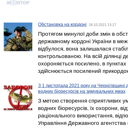
Обстановка на кордоні
26.10.2021 13:17
Протягом минулої доби змін в обст
державному кордоні України в меж
відбулося, вона залишалася стабі
контрольованою. На всій ділянці 
охороняється посилено, в пунктах
здійснюється посилений прикордо
З 1 листопада 2021 року на Чернігівщині 
водних біоресурсів на зимувальних ямах
З метою створення сприятливих ум
водних біоресурсів, їх охорони, ві
раціонального використання, відпо
Управління Державного агентства м