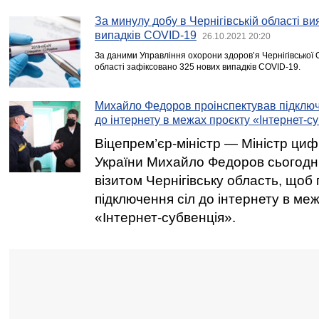
За минулу добу в Чернігівській області в
випадків COVID-19
26.10.2021 20:20
За даними Управління охорони здоров’я Чернігівської 
області зафіксовано 325 нових випадкiв COVID-19.
Михайло Федоров проінспектував підключ
до інтернету в межах проєкту «Інтернет-с
Віцепрем’єр-міністр — Міністр ци
України Михайло Федоров сьогодні
візитом Чернігівську область, щоб
підключення сіл до інтернету в ме
«Інтернет-субвенція».