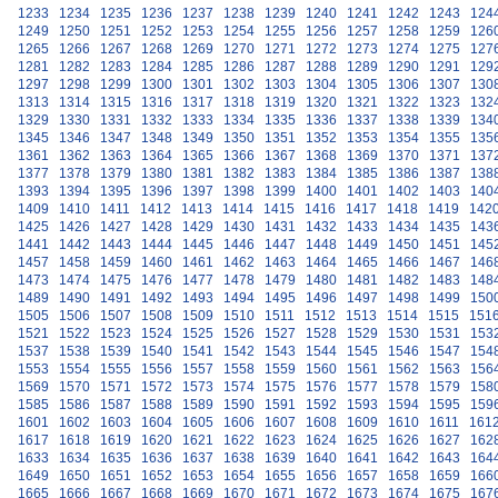
1233
1234
1235
1236
1237
1238
1239
1240
1241
1242
1243
124
1249
1250
1251
1252
1253
1254
1255
1256
1257
1258
1259
126
1265
1266
1267
1268
1269
1270
1271
1272
1273
1274
1275
127
1281
1282
1283
1284
1285
1286
1287
1288
1289
1290
1291
129
1297
1298
1299
1300
1301
1302
1303
1304
1305
1306
1307
130
1313
1314
1315
1316
1317
1318
1319
1320
1321
1322
1323
132
1329
1330
1331
1332
1333
1334
1335
1336
1337
1338
1339
134
1345
1346
1347
1348
1349
1350
1351
1352
1353
1354
1355
135
1361
1362
1363
1364
1365
1366
1367
1368
1369
1370
1371
137
1377
1378
1379
1380
1381
1382
1383
1384
1385
1386
1387
138
1393
1394
1395
1396
1397
1398
1399
1400
1401
1402
1403
140
1409
1410
1411
1412
1413
1414
1415
1416
1417
1418
1419
142
1425
1426
1427
1428
1429
1430
1431
1432
1433
1434
1435
143
1441
1442
1443
1444
1445
1446
1447
1448
1449
1450
1451
145
1457
1458
1459
1460
1461
1462
1463
1464
1465
1466
1467
146
1473
1474
1475
1476
1477
1478
1479
1480
1481
1482
1483
148
1489
1490
1491
1492
1493
1494
1495
1496
1497
1498
1499
150
1505
1506
1507
1508
1509
1510
1511
1512
1513
1514
1515
151
1521
1522
1523
1524
1525
1526
1527
1528
1529
1530
1531
153
1537
1538
1539
1540
1541
1542
1543
1544
1545
1546
1547
154
1553
1554
1555
1556
1557
1558
1559
1560
1561
1562
1563
156
1569
1570
1571
1572
1573
1574
1575
1576
1577
1578
1579
158
1585
1586
1587
1588
1589
1590
1591
1592
1593
1594
1595
159
1601
1602
1603
1604
1605
1606
1607
1608
1609
1610
1611
161
1617
1618
1619
1620
1621
1622
1623
1624
1625
1626
1627
162
1633
1634
1635
1636
1637
1638
1639
1640
1641
1642
1643
164
1649
1650
1651
1652
1653
1654
1655
1656
1657
1658
1659
166
1665
1666
1667
1668
1669
1670
1671
1672
1673
1674
1675
167