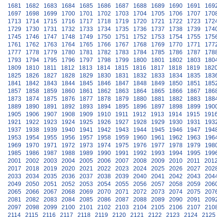
1681
1682
1683
1684
1685
1686
1687
1688
1689
1690
1691
169
1697
1698
1699
1700
1701
1702
1703
1704
1705
1706
1707
170
1713
1714
1715
1716
1717
1718
1719
1720
1721
1722
1723
172
1729
1730
1731
1732
1733
1734
1735
1736
1737
1738
1739
174
1745
1746
1747
1748
1749
1750
1751
1752
1753
1754
1755
175
1761
1762
1763
1764
1765
1766
1767
1768
1769
1770
1771
177
1777
1778
1779
1780
1781
1782
1783
1784
1785
1786
1787
178
1793
1794
1795
1796
1797
1798
1799
1800
1801
1802
1803
180
1809
1810
1811
1812
1813
1814
1815
1816
1817
1818
1819
182
1825
1826
1827
1828
1829
1830
1831
1832
1833
1834
1835
183
1841
1842
1843
1844
1845
1846
1847
1848
1849
1850
1851
185
1857
1858
1859
1860
1861
1862
1863
1864
1865
1866
1867
186
1873
1874
1875
1876
1877
1878
1879
1880
1881
1882
1883
188
1889
1890
1891
1892
1893
1894
1895
1896
1897
1898
1899
190
1905
1906
1907
1908
1909
1910
1911
1912
1913
1914
1915
191
1921
1922
1923
1924
1925
1926
1927
1928
1929
1930
1931
193
1937
1938
1939
1940
1941
1942
1943
1944
1945
1946
1947
194
1953
1954
1955
1956
1957
1958
1959
1960
1961
1962
1963
196
1969
1970
1971
1972
1973
1974
1975
1976
1977
1978
1979
198
1985
1986
1987
1988
1989
1990
1991
1992
1993
1994
1995
199
2001
2002
2003
2004
2005
2006
2007
2008
2009
2010
2011
201
2017
2018
2019
2020
2021
2022
2023
2024
2025
2026
2027
202
2033
2034
2035
2036
2037
2038
2039
2040
2041
2042
2043
204
2049
2050
2051
2052
2053
2054
2055
2056
2057
2058
2059
206
2065
2066
2067
2068
2069
2070
2071
2072
2073
2074
2075
207
2081
2082
2083
2084
2085
2086
2087
2088
2089
2090
2091
209
2097
2098
2099
2100
2101
2102
2103
2104
2105
2106
2107
210
2114
2115
2116
2117
2118
2119
2120
2121
2122
2123
2124
2125