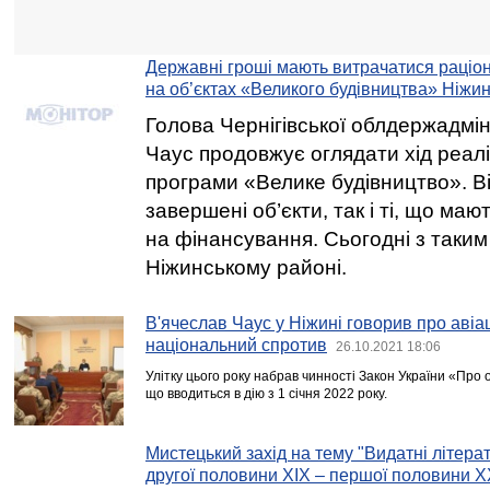
Державні гроші мають витрачатися раціо
на об’єктах «Великого будівництва» Ніж
Голова Чернігівської облдержадмін
Чаус продовжує оглядати хід реалі
програми «Велике будівництво». Ві
завершені об’єкти, так і ті, що маю
на фінансування. Сьогодні з таким
Ніжинському районі.
В'ячеслав Чаус у Ніжині говорив про авіа
національний спротив
26.10.2021 18:06
Улітку цього року набрав чинності Закон України «Про
що вводиться в дію з 1 січня 2022 року.
Мистецький захід на тему "Видатні літера
другої половини XIX – першої половини Х