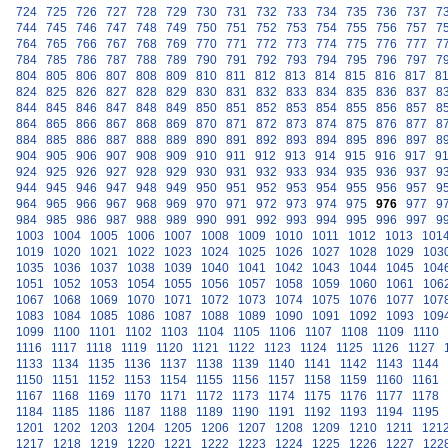
724
725
726
727
728
729
730
731
732
733
734
735
736
737
7
744
745
746
747
748
749
750
751
752
753
754
755
756
757
7
764
765
766
767
768
769
770
771
772
773
774
775
776
777
7
784
785
786
787
788
789
790
791
792
793
794
795
796
797
7
804
805
806
807
808
809
810
811
812
813
814
815
816
817
8
824
825
826
827
828
829
830
831
832
833
834
835
836
837
8
844
845
846
847
848
849
850
851
852
853
854
855
856
857
8
864
865
866
867
868
869
870
871
872
873
874
875
876
877
8
884
885
886
887
888
889
890
891
892
893
894
895
896
897
8
904
905
906
907
908
909
910
911
912
913
914
915
916
917
9
924
925
926
927
928
929
930
931
932
933
934
935
936
937
9
944
945
946
947
948
949
950
951
952
953
954
955
956
957
9
964
965
966
967
968
969
970
971
972
973
974
975
976
977
9
984
985
986
987
988
989
990
991
992
993
994
995
996
997
9
1003
1004
1005
1006
1007
1008
1009
1010
1011
1012
1013
101
1019
1020
1021
1022
1023
1024
1025
1026
1027
1028
1029
103
1035
1036
1037
1038
1039
1040
1041
1042
1043
1044
1045
104
1051
1052
1053
1054
1055
1056
1057
1058
1059
1060
1061
106
1067
1068
1069
1070
1071
1072
1073
1074
1075
1076
1077
107
1083
1084
1085
1086
1087
1088
1089
1090
1091
1092
1093
109
1099
1100
1101
1102
1103
1104
1105
1106
1107
1108
1109
1110
1116
1117
1118
1119
1120
1121
1122
1123
1124
1125
1126
1127
1133
1134
1135
1136
1137
1138
1139
1140
1141
1142
1143
1144
1150
1151
1152
1153
1154
1155
1156
1157
1158
1159
1160
1161
1167
1168
1169
1170
1171
1172
1173
1174
1175
1176
1177
1178
1184
1185
1186
1187
1188
1189
1190
1191
1192
1193
1194
1195
1201
1202
1203
1204
1205
1206
1207
1208
1209
1210
1211
121
1217
1218
1219
1220
1221
1222
1223
1224
1225
1226
1227
122