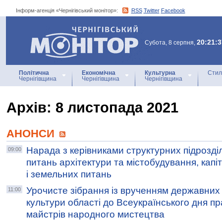
Інформ-агенція «Чернігівський монітор»:
RSS
Twitter
Facebook
Інформ-агенція
«Чернігівський монітор»
20:21:3
Субота, 8 серпня,
Політична
Економічна
Культурна
Стил
Чернігівщина
Чернігівщина
Чернігівщина
Архiв: 8 листопада 2021
АНОНСИ
Нарада з керівниками структурних підрозділ
09:00
питань архітектури та містобудування, капі
і земельних питань
Урочисте зібрання із врученням державних 
11:00
культури області до Всеукраїнського дня пр
майстрів народного мистецтва