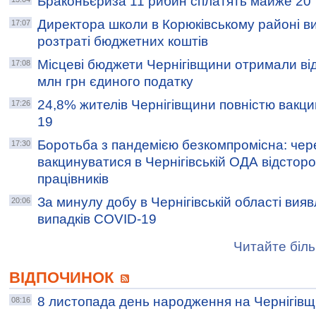
Браконьєриза 11 рибин сплатять майже 20 
Директора школи в Корюківському районі в
17:07
розтраті бюджетних коштів
Місцеві бюджети Чернігівщини отримали від
17:08
млн грн єдиного податку
24,8% жителів Чернігівщини повністю вакц
17:26
19
Боротьба з пандемією безкомпромісна: чер
17:30
вакцинуватися в Чернігівській ОДА відстор
працівників
За минулу добу в Чернігівській області вия
20:06
випадків COVID-19
Читайте біль
ВІДПОЧИНОК
8 листопада день народження на Чернігівщ
08:16