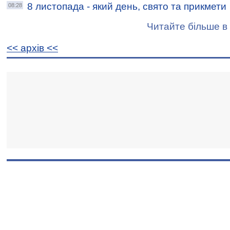
8 листопада - який день, свято та прикмети
08:28
Читайте більше в 
<< архiв <<