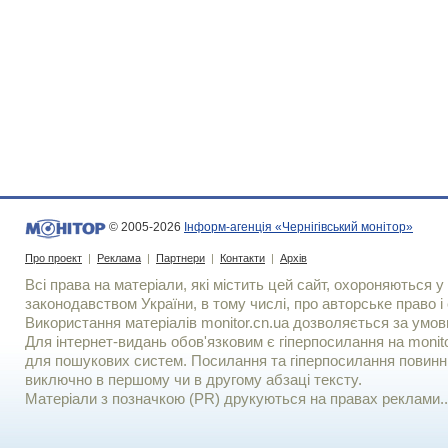
© 2005-2026
Інформ-агенція «Чернігівський монітор»
Про проект
|
Реклама
|
Партнери
|
Контакти
|
Архів
Всі права на матеріали, які містить цей сайт, охороняються у 
законодавством України, в тому числі, про авторське право і 
Використання матерiалiв monitor.cn.ua дозволяється за умов
Для iнтернет-видань обов'язковим є гiперпосилання на monito
для пошукових систем. Посилання та гіперпосилання повинні
виключно в першому чи в другому абзаці тексту.
Матеріали з позначкою (PR) друкуються на правах реклами..