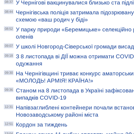
У Чернігові вакцинувалися близько ста підлі
08:37
Чернігівська поліція затримала підозрювану
08:44
схемою «ваш родич у біді»
У парку природи «Беремицьке» селекційно
08:52
оленів
У школі Новгород-Сіверської громади виса
09:07
З 8 листопада ві ДІЇ можна отримати COVID
09:18
одужання
На Чернігівщині триває конкурс аматорськи
09:30
«МОЛОДЬ! АРМІЯ! КРАЇНА!»
Станом на 8 листопада в Україні зафіксова
09:36
випадків COVID-19
Напівзаглиблені контейнери почали встанов
12:31
Новозаводському районі міста
Кордон за тиждень
12:51
13:04