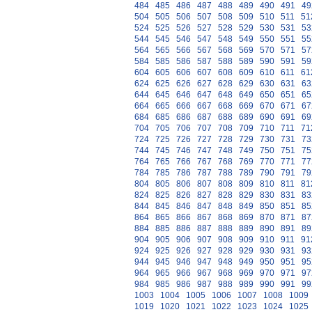
484
485
486
487
488
489
490
491
49
504
505
506
507
508
509
510
511
51
524
525
526
527
528
529
530
531
53
544
545
546
547
548
549
550
551
55
564
565
566
567
568
569
570
571
57
584
585
586
587
588
589
590
591
59
604
605
606
607
608
609
610
611
61
624
625
626
627
628
629
630
631
63
644
645
646
647
648
649
650
651
65
664
665
666
667
668
669
670
671
67
684
685
686
687
688
689
690
691
69
704
705
706
707
708
709
710
711
71
724
725
726
727
728
729
730
731
73
744
745
746
747
748
749
750
751
75
764
765
766
767
768
769
770
771
77
784
785
786
787
788
789
790
791
79
804
805
806
807
808
809
810
811
81
824
825
826
827
828
829
830
831
83
844
845
846
847
848
849
850
851
85
864
865
866
867
868
869
870
871
87
884
885
886
887
888
889
890
891
89
904
905
906
907
908
909
910
911
91
924
925
926
927
928
929
930
931
93
944
945
946
947
948
949
950
951
95
964
965
966
967
968
969
970
971
97
984
985
986
987
988
989
990
991
99
1003
1004
1005
1006
1007
1008
1009
1019
1020
1021
1022
1023
1024
1025