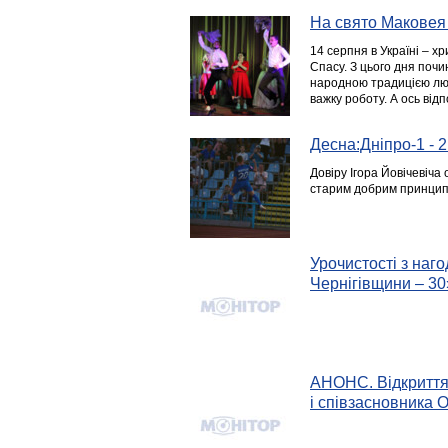
На свято Маковея 
14 серпня в Україні – х
Спасу. З цього дня почи
народною традицією лю
важку роботу. А ось ві
Десна:Дніпро-1 - 2
Довіру Ігора Йовічевіча
старим добрим принцип
Урочистості з наго
Чернігівщини – 30
АНОНС. Відкриття 
і співзасновника