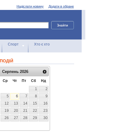
Надіслати новину
Додати в обране
Спорт
Хто є хто
ПОДІЙ
Серпень
2026
Ср
Чт
Пт
Сб
Нд
1
2
5
6
7
8
9
12
13
14
15
16
19
20
21
22
23
26
27
28
29
30