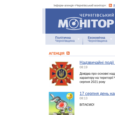
Інформ-агенція «Чернігівський монітор»:
Інформ-агенція
«Чернігівський монітор»
Політична
Економічна
Чернігівщина
Чернігівщина
АГЕНЦIЯ
Надзвичайні події 
08:19
Довідка про основні над
характеру на території Ч
серпня 2021 року
17 серпня день на
08:13
ВІТАЄМО!