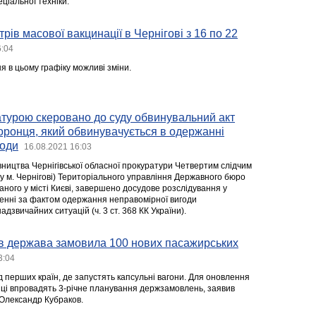
еціальної техніки.
рів масової вакцинації в Чернігові з 16 по 22
6:04
 в цьому графіку можливі зміни.
турою скеровано до суду обвинувальний акт
оронця, який обвинувачується в одержанні
годи
16.08.2021 16:03
вництва Чернігівської обласної прокуратури Четвертим слідчим
 у м. Чернігові) Територіального управління Державного бюро
ного у місті Києві, завершено досудове розслідування у
енні за фактом одержання неправомірної вигоди
дзвичайних ситуацій (ч. 3 ст. 368 КК України).
ів держава замовила 100 нових пасажирських
3:04
 перших країн, де запустять капсульні вагони. Для оновлення
иці впровадять 3-річне планування держзамовлень, заявив
 Олександр Кубраков.