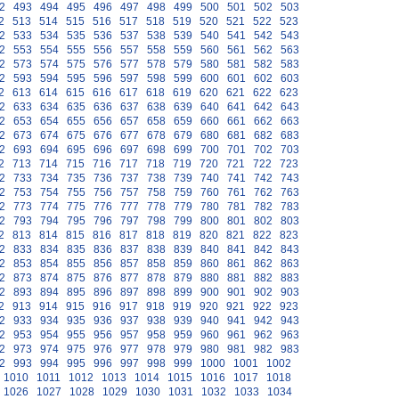
2
493
494
495
496
497
498
499
500
501
502
503
2
513
514
515
516
517
518
519
520
521
522
523
2
533
534
535
536
537
538
539
540
541
542
543
2
553
554
555
556
557
558
559
560
561
562
563
2
573
574
575
576
577
578
579
580
581
582
583
2
593
594
595
596
597
598
599
600
601
602
603
2
613
614
615
616
617
618
619
620
621
622
623
2
633
634
635
636
637
638
639
640
641
642
643
2
653
654
655
656
657
658
659
660
661
662
663
2
673
674
675
676
677
678
679
680
681
682
683
2
693
694
695
696
697
698
699
700
701
702
703
2
713
714
715
716
717
718
719
720
721
722
723
2
733
734
735
736
737
738
739
740
741
742
743
2
753
754
755
756
757
758
759
760
761
762
763
2
773
774
775
776
777
778
779
780
781
782
783
2
793
794
795
796
797
798
799
800
801
802
803
2
813
814
815
816
817
818
819
820
821
822
823
2
833
834
835
836
837
838
839
840
841
842
843
2
853
854
855
856
857
858
859
860
861
862
863
2
873
874
875
876
877
878
879
880
881
882
883
2
893
894
895
896
897
898
899
900
901
902
903
2
913
914
915
916
917
918
919
920
921
922
923
2
933
934
935
936
937
938
939
940
941
942
943
2
953
954
955
956
957
958
959
960
961
962
963
2
973
974
975
976
977
978
979
980
981
982
983
2
993
994
995
996
997
998
999
1000
1001
1002
1010
1011
1012
1013
1014
1015
1016
1017
1018
1026
1027
1028
1029
1030
1031
1032
1033
1034