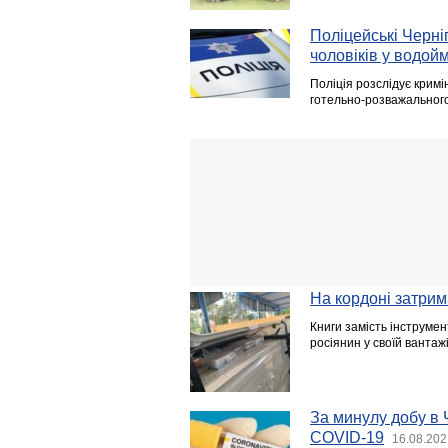
Поліцейські Черні
чоловіків у водой
Поліція розслідує кримі
готельно-розважального
На кордоні затрим
Книги замість інструмен
росіянин у своїй вантажі
За минулу добу в 
COVID-19
16.08.202