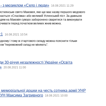
- з мюзиклом «Село і люди»
16.08.2021 11:29
ристиянське свято Маковея, яке ще має назву першого медового
нається «Спасівка» або великий Успенський піст. За давньою
дям на Маковія суворо заборонено сваритися та виконувати
дпочивати перед початком великих жнив можна.
:1
16.08.2021 10:54
 одному і тому ж стартового складу можна пояснити тільки
ом "переможний склад не міняють".
ди 30-річчя незалежності України «Освіта
»
20.08.2021 11:00
меморіальної дошки на честь сотника армії УНР
 ОУН Максима Загривного
18.08.2021 10:00