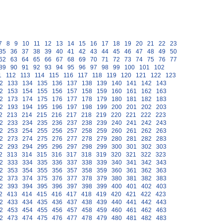
7
8
9
10
11
12
13
14
15
16
17
18
19
20
21
22
23
35
36
37
38
39
40
41
42
43
44
45
46
47
48
49
50
62
63
64
65
66
67
68
69
70
71
72
73
74
75
76
77
89
90
91
92
93
94
95
96
97
98
99
100
101
102
1
112
113
114
115
116
117
118
119
120
121
122
123
2
133
134
135
136
137
138
139
140
141
142
143
2
153
154
155
156
157
158
159
160
161
162
163
2
173
174
175
176
177
178
179
180
181
182
183
2
193
194
195
196
197
198
199
200
201
202
203
2
213
214
215
216
217
218
219
220
221
222
223
2
233
234
235
236
237
238
239
240
241
242
243
2
253
254
255
256
257
258
259
260
261
262
263
2
273
274
275
276
277
278
279
280
281
282
283
2
293
294
295
296
297
298
299
300
301
302
303
2
313
314
315
316
317
318
319
320
321
322
323
2
333
334
335
336
337
338
339
340
341
342
343
2
353
354
355
356
357
358
359
360
361
362
363
2
373
374
375
376
377
378
379
380
381
382
383
2
393
394
395
396
397
398
399
400
401
402
403
2
413
414
415
416
417
418
419
420
421
422
423
2
433
434
435
436
437
438
439
440
441
442
443
2
453
454
455
456
457
458
459
460
461
462
463
2
473
474
475
476
477
478
479
480
481
482
483