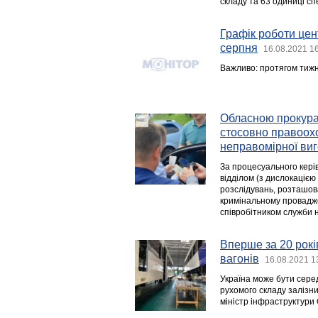
складу та 63 одиниці сп
Графік роботи цент
серпня
16.08.2021 1
Важливо: протягом тижня
Обласною прокура
стосовно правоох
неправомірної ви
За процесуального кері
відділом (з дислокацією
розслідувань, розташова
кримінальному провадж
співробітником служби на
Вперше за 20 рок
вагонів
16.08.2021 1
Україна може бути серед
рухомого складу залізн
міністр інфраструктури