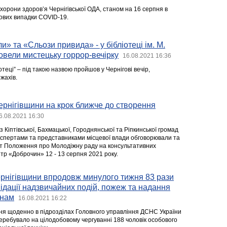
хорони здоров’я Чернігівської ОДА, станом на 16 серпня в
нових випадки COVID-19.
» та «Сльози привида» - у бібліотеці ім. М.
вели мистецьку горрор-вечірку
16.08.2021 16:36
отеці” – під такою назвою пройшов у Чернігові вечір,
жахів.
рнігівщини на крок ближче до створення
6.08.2021 16:30
 з Кіптівської, Бахмацької, Городнянської та Ріпкинської громад
спертами та представниками місцевої влади обговорювали та
кт Положення про Молодіжну раду на консультативних
ентр «Доброчин» 12 - 13 серпня 2021 року.
рнігівщини впродовж минулого тижня 83 рази
відації надзвичайних подій, пожеж та надання
янам
16.08.2021 16:22
ня щоденно в підрозділах Головного управління ДСНС України
 перебувало на цілодобовому чергуванні 188 чоловік особового