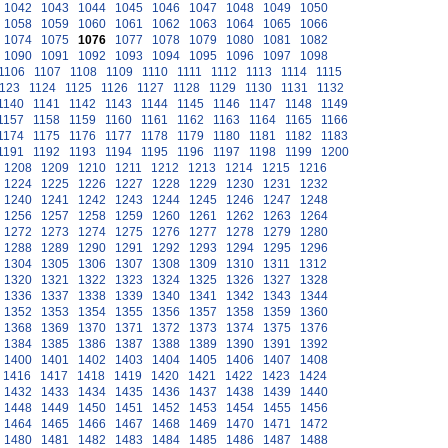
1042
1043
1044
1045
1046
1047
1048
1049
1050
1058
1059
1060
1061
1062
1063
1064
1065
1066
1074
1075
1076
1077
1078
1079
1080
1081
1082
1090
1091
1092
1093
1094
1095
1096
1097
1098
1106
1107
1108
1109
1110
1111
1112
1113
1114
1115
123
1124
1125
1126
1127
1128
1129
1130
1131
1132
1140
1141
1142
1143
1144
1145
1146
1147
1148
1149
1157
1158
1159
1160
1161
1162
1163
1164
1165
1166
1174
1175
1176
1177
1178
1179
1180
1181
1182
1183
1191
1192
1193
1194
1195
1196
1197
1198
1199
1200
1208
1209
1210
1211
1212
1213
1214
1215
1216
1224
1225
1226
1227
1228
1229
1230
1231
1232
1240
1241
1242
1243
1244
1245
1246
1247
1248
1256
1257
1258
1259
1260
1261
1262
1263
1264
1272
1273
1274
1275
1276
1277
1278
1279
1280
1288
1289
1290
1291
1292
1293
1294
1295
1296
1304
1305
1306
1307
1308
1309
1310
1311
1312
1320
1321
1322
1323
1324
1325
1326
1327
1328
1336
1337
1338
1339
1340
1341
1342
1343
1344
1352
1353
1354
1355
1356
1357
1358
1359
1360
1368
1369
1370
1371
1372
1373
1374
1375
1376
1384
1385
1386
1387
1388
1389
1390
1391
1392
1400
1401
1402
1403
1404
1405
1406
1407
1408
1416
1417
1418
1419
1420
1421
1422
1423
1424
1432
1433
1434
1435
1436
1437
1438
1439
1440
1448
1449
1450
1451
1452
1453
1454
1455
1456
1464
1465
1466
1467
1468
1469
1470
1471
1472
1480
1481
1482
1483
1484
1485
1486
1487
1488