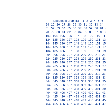
Попередня сторінка
|
1
2
3
4
5
6
24
25
26
27
28
29
30
31
32
33
34
51
52
53
54
55
56
57
58
59
60
61
78
79
80
81
82
83
84
85
86
87
88
103
104
105
106
107
108
109
110
11
124
125
126
127
128
129
130
131
13
144
145
146
147
148
149
150
151
15
164
165
166
167
168
169
170
171
17
184
185
186
187
188
189
190
191
19
204
205
206
207
208
209
210
211
21
224
225
226
227
228
229
230
231
23
244
245
246
247
248
249
250
251
25
264
265
266
267
268
269
270
271
27
284
285
286
287
288
289
290
291
29
304
305
306
307
308
309
310
311
31
324
325
326
327
328
329
330
331
33
344
345
346
347
348
349
350
351
35
364
365
366
367
368
369
370
371
37
384
385
386
387
388
389
390
391
39
404
405
406
407
408
409
410
411
41
424
425
426
427
428
429
430
431
43
444
445
446
447
448
449
450
451
45
464
465
466
467
468
469
470
471
47