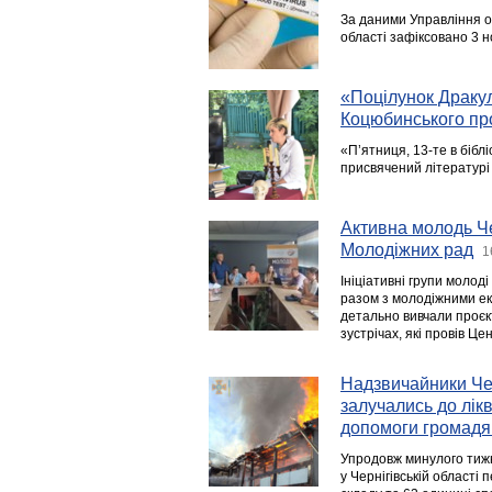
За даними Управління о
області зафіксовано 3 
«Поцілунок Дракули
Коцюбинського про
«П’ятниця, 13-те в біблі
присвячений літературі 
Активна молодь Че
Молодіжних рад
1
Ініціативні групи молоді
разом з молодіжними ек
детально вивчали проє
зустрічах, які провів Ц
Надзвичайники Че
залучались до лік
допомоги громад
Упродовж минулого тиж
у Чернігівській області