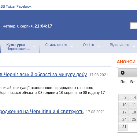
RSS
Twitter
Facebook
21:04:17
Четвер, 6 серпня,
Культурна
Стиль життя
Освіта
Відпочинок
Чернігівщина
АНОНСИ 
в Чернігівській області за минулу добу
17.08.2021
Пн
Вт
звичайні ситуації техногенного, природного та іншого
ернігівської області з 08 години з 16 серпня по 08 годину 17
3
4
10
11
родження на Чернігівщині святкують
17.08.2021
17
18
24
25
31