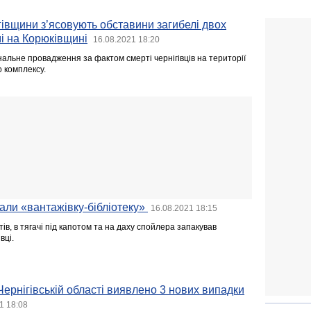
гівщини з’ясовують обставини загибелі двох
мі на Корюківщині
16.08.2021 18:20
нальне провадження за фактом смерті чернігівців на території
 комплексу.
али «вантажівку-бібліотеку»
16.08.2021 18:15
тів, в тягачі під капотом та на даху спойлера запакував
вці.
Чернігівській області виявлено 3 нових випадки
1 18:08