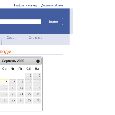
Надіслати новину
Додати в обране
Спорт
Хто є хто
ПОДІЙ
Серпень
2026
Ср
Чт
Пт
Сб
Нд
1
2
5
6
7
8
9
12
13
14
15
16
19
20
21
22
23
26
27
28
29
30