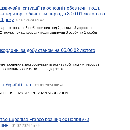
звичайні ситуації та основні небезпечні події,
на території області за період з 8:00 01 лютого по
24 року
02.02.2024 09:42
зареєстровано 5 небезпечних подій, а саме: 3 дорожньо-
2 пожежі. Внаслідок цих подій загинули 3 особи та 1 особа
кордонні за добу станом на 06.00 02 лютого
8
мія продовжує застосовувати властиву собі тактику терору і
них цивільних об'єктах нашої держави.
в Україні і світі
02.02.2024 08:54
АГРЕСІЯ - DAY 709 RUSSIAN AGRESSION
тво Expertise France розширює напрямки
вщині
01.02.2024 15:49