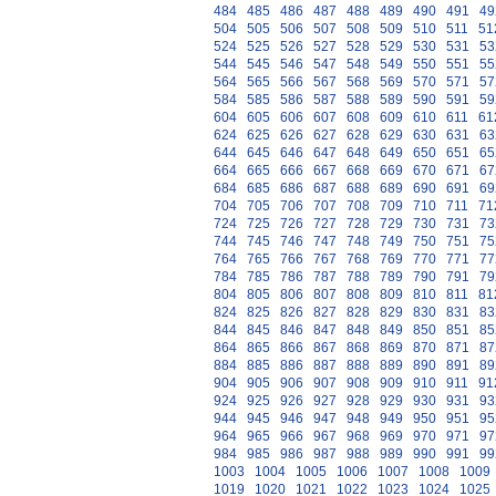
484
485
486
487
488
489
490
491
49
504
505
506
507
508
509
510
511
51
524
525
526
527
528
529
530
531
53
544
545
546
547
548
549
550
551
55
564
565
566
567
568
569
570
571
57
584
585
586
587
588
589
590
591
59
604
605
606
607
608
609
610
611
61
624
625
626
627
628
629
630
631
63
644
645
646
647
648
649
650
651
65
664
665
666
667
668
669
670
671
67
684
685
686
687
688
689
690
691
69
704
705
706
707
708
709
710
711
71
724
725
726
727
728
729
730
731
73
744
745
746
747
748
749
750
751
75
764
765
766
767
768
769
770
771
77
784
785
786
787
788
789
790
791
79
804
805
806
807
808
809
810
811
81
824
825
826
827
828
829
830
831
83
844
845
846
847
848
849
850
851
85
864
865
866
867
868
869
870
871
87
884
885
886
887
888
889
890
891
89
904
905
906
907
908
909
910
911
91
924
925
926
927
928
929
930
931
93
944
945
946
947
948
949
950
951
95
964
965
966
967
968
969
970
971
97
984
985
986
987
988
989
990
991
99
1003
1004
1005
1006
1007
1008
1009
1019
1020
1021
1022
1023
1024
1025