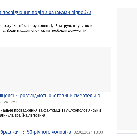
 посвідчення водія з ознаками підробки
у посту ”Кіпті” за порушення ПДР патрульні зупинили
nz. Водій надав інспекторам необхідні документи.
іцейські розслідують обставини смертельної
2024 13:56
інальне провадження за фактом ДТП у Сухополов’янській
загинула водійка легковика.
абрав життя 53-річного чоловіка
02.02.2024 13:03