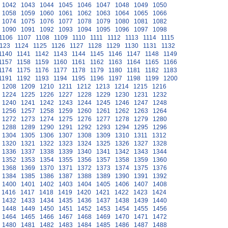
1042
1043
1044
1045
1046
1047
1048
1049
1050
1058
1059
1060
1061
1062
1063
1064
1065
1066
1074
1075
1076
1077
1078
1079
1080
1081
1082
1090
1091
1092
1093
1094
1095
1096
1097
1098
1106
1107
1108
1109
1110
1111
1112
1113
1114
1115
123
1124
1125
1126
1127
1128
1129
1130
1131
1132
1140
1141
1142
1143
1144
1145
1146
1147
1148
1149
1157
1158
1159
1160
1161
1162
1163
1164
1165
1166
1174
1175
1176
1177
1178
1179
1180
1181
1182
1183
1191
1192
1193
1194
1195
1196
1197
1198
1199
1200
1208
1209
1210
1211
1212
1213
1214
1215
1216
1224
1225
1226
1227
1228
1229
1230
1231
1232
1240
1241
1242
1243
1244
1245
1246
1247
1248
1256
1257
1258
1259
1260
1261
1262
1263
1264
1272
1273
1274
1275
1276
1277
1278
1279
1280
1288
1289
1290
1291
1292
1293
1294
1295
1296
1304
1305
1306
1307
1308
1309
1310
1311
1312
1320
1321
1322
1323
1324
1325
1326
1327
1328
1336
1337
1338
1339
1340
1341
1342
1343
1344
1352
1353
1354
1355
1356
1357
1358
1359
1360
1368
1369
1370
1371
1372
1373
1374
1375
1376
1384
1385
1386
1387
1388
1389
1390
1391
1392
1400
1401
1402
1403
1404
1405
1406
1407
1408
1416
1417
1418
1419
1420
1421
1422
1423
1424
1432
1433
1434
1435
1436
1437
1438
1439
1440
1448
1449
1450
1451
1452
1453
1454
1455
1456
1464
1465
1466
1467
1468
1469
1470
1471
1472
1480
1481
1482
1483
1484
1485
1486
1487
1488