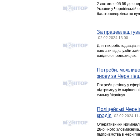
2 лютого о 05:59 до оп
України у Чернігівській
багатоповерхівки по вул
За працевлаштува
02.02.2024 13:00
Для тих роботодавців, як
виплати від служби зай
вигідною пропозицією.
Потреби, можливос
знову за Чернігів
Потреби регіону у сфер
підтримку у їх вирішен
сильну Україну».
Поліцейські Черні
крадія
02.02.2024 11
Оперативники кримінальн
28-річного зловмисника,
підприємства в Чернігов