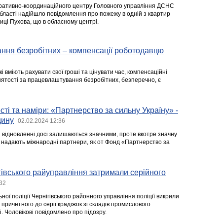
еративно-координаційного центру Головного управління ДСНС
 області надійшло повідомлення про пожежу в одній з квартир
иці Пухова, що в обласному центрі.
ння безробітних – компенсації роботодавцю
і вміють рахувати свої гроші та цінувати час, компенсаційні
нятості за працевлаштування безробітних, безперечно, є
ті та наміри: «Партнерство за сильну Україну» -
щину
02.02.2024 12:36
і відновленні досі залишаються значними, проте вкотре значну
ні надають міжнародні партнери, як от Фонд «Партнерство за
гівського райуправління затримали серійного
:32
ої поліції Чернігівського районного управління поліції викрили
 причетного до серії крадіжок зі складів промислового
і. Чоловікові повідомлено про підозру.