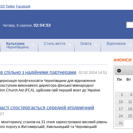
RSS
Twitter
Facebook
02:04:53
Четвер, 6 серпня,
Культурна
Стиль життя
Освіта
Відпочинок
Чернігівщина
АНОНСИ 
в спільно з надійними партнерами
02.02.2024 14:51
Пн
Вт
одернізація профтехосвіти Чернігівщини для відновлення
н, заступник виконавчого директора фінської міжнародної
inn Church Aid (FCA), здійснив свій перший візит до України.
3
4
10
11
ласті спостерігається середній епідемічний
17
18
:27
24
25
моніторингу, станом на 31 січня зареєстровано високий рівень
31
го порогу в Житомирській, Хмельницькій та Чернівецькій