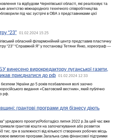
овлення та відбудови Чернігівської області, які реалізовує та
ьке агентство міжнародного технічного співробітництва
обговорили під час зустрічі в ОВА з представниками цієї
тру “23”
01.02.2024 15:25
нігівський обласний філармонійний центр представив пластичну
тру “23” “Справжній Я” у постановці Тетяни Янко, хореограф —
У винесено вирокредактору луганської газети,
ликав приєднатися до рф
01.02.2024 12:33
безпеки України до 5 років позбавлення волі заочно
оросійського видання «Сватовский вестник», який публічно
о рф.
івщині: грантові програми для бізнесу діють
а" урядового проєктуєРоботадієз липня 2022 р.За цей час вже
тримали грантові кошти на започаткування або розвиток
250 тис. грн в залежності від кількості створених робочих місць
ючовою вимогою програми.Загальна сума фінансової підтримки