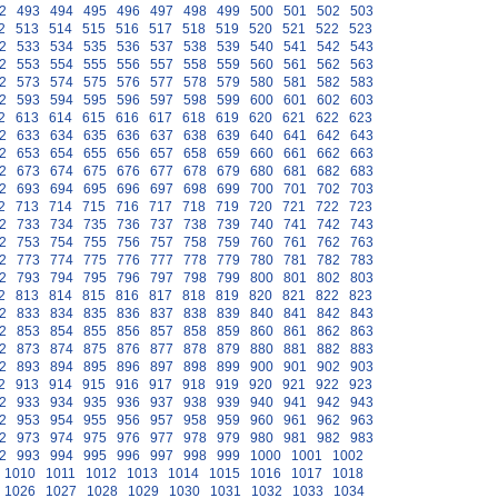
2
493
494
495
496
497
498
499
500
501
502
503
2
513
514
515
516
517
518
519
520
521
522
523
2
533
534
535
536
537
538
539
540
541
542
543
2
553
554
555
556
557
558
559
560
561
562
563
2
573
574
575
576
577
578
579
580
581
582
583
2
593
594
595
596
597
598
599
600
601
602
603
2
613
614
615
616
617
618
619
620
621
622
623
2
633
634
635
636
637
638
639
640
641
642
643
2
653
654
655
656
657
658
659
660
661
662
663
2
673
674
675
676
677
678
679
680
681
682
683
2
693
694
695
696
697
698
699
700
701
702
703
2
713
714
715
716
717
718
719
720
721
722
723
2
733
734
735
736
737
738
739
740
741
742
743
2
753
754
755
756
757
758
759
760
761
762
763
2
773
774
775
776
777
778
779
780
781
782
783
2
793
794
795
796
797
798
799
800
801
802
803
2
813
814
815
816
817
818
819
820
821
822
823
2
833
834
835
836
837
838
839
840
841
842
843
2
853
854
855
856
857
858
859
860
861
862
863
2
873
874
875
876
877
878
879
880
881
882
883
2
893
894
895
896
897
898
899
900
901
902
903
2
913
914
915
916
917
918
919
920
921
922
923
2
933
934
935
936
937
938
939
940
941
942
943
2
953
954
955
956
957
958
959
960
961
962
963
2
973
974
975
976
977
978
979
980
981
982
983
2
993
994
995
996
997
998
999
1000
1001
1002
1010
1011
1012
1013
1014
1015
1016
1017
1018
1026
1027
1028
1029
1030
1031
1032
1033
1034