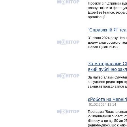
Проєкти з підтримки відн
планує втілити француз
Expertise France, вчора 
організації.
“Справжній Я” теа
31 січня 2024 року Чер
драму аматорського теа
Павло Циклінський.
За матеріалами СБ
який публічно зак
За матеріалами Служби 
засуджено редактора пр
закликав приєднатися д
єРобота на Черніг
01.02.2024 12:14
Програма "Власна справ
270мешканців області о
бізнесу, а це від 50 до 
(одного-двох), що є кл