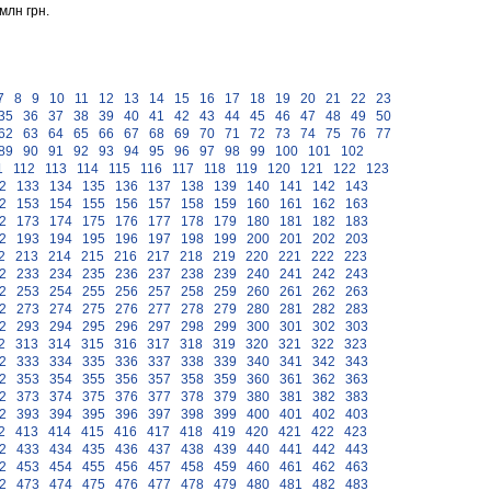
млн грн.
7
8
9
10
11
12
13
14
15
16
17
18
19
20
21
22
23
35
36
37
38
39
40
41
42
43
44
45
46
47
48
49
50
62
63
64
65
66
67
68
69
70
71
72
73
74
75
76
77
89
90
91
92
93
94
95
96
97
98
99
100
101
102
1
112
113
114
115
116
117
118
119
120
121
122
123
2
133
134
135
136
137
138
139
140
141
142
143
2
153
154
155
156
157
158
159
160
161
162
163
2
173
174
175
176
177
178
179
180
181
182
183
2
193
194
195
196
197
198
199
200
201
202
203
2
213
214
215
216
217
218
219
220
221
222
223
2
233
234
235
236
237
238
239
240
241
242
243
2
253
254
255
256
257
258
259
260
261
262
263
2
273
274
275
276
277
278
279
280
281
282
283
2
293
294
295
296
297
298
299
300
301
302
303
2
313
314
315
316
317
318
319
320
321
322
323
2
333
334
335
336
337
338
339
340
341
342
343
2
353
354
355
356
357
358
359
360
361
362
363
2
373
374
375
376
377
378
379
380
381
382
383
2
393
394
395
396
397
398
399
400
401
402
403
2
413
414
415
416
417
418
419
420
421
422
423
2
433
434
435
436
437
438
439
440
441
442
443
2
453
454
455
456
457
458
459
460
461
462
463
2
473
474
475
476
477
478
479
480
481
482
483