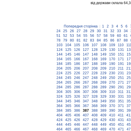
від держави склала 64,3
Попередня сторінка
|
1
2
3
4
5
6
24
25
26
27
28
29
30
31
32
33
34
51
52
53
54
55
56
57
58
59
60
61
78
79
80
81
82
83
84
85
86
87
88
103
104
105
106
107
108
109
110
11
124
125
126
127
128
129
130
131
13
144
145
146
147
148
149
150
151
15
164
165
166
167
168
169
170
171
17
184
185
186
187
188
189
190
191
19
204
205
206
207
208
209
210
211
21
224
225
226
227
228
229
230
231
23
244
245
246
247
248
249
250
251
25
264
265
266
267
268
269
270
271
27
284
285
286
287
288
289
290
291
29
304
305
306
307
308
309
310
311
31
324
325
326
327
328
329
330
331
33
344
345
346
347
348
349
350
351
35
364
365
366
367
368
369
370
371
37
384
385
386
387
388
389
390
391
39
404
405
406
407
408
409
410
411
41
424
425
426
427
428
429
430
431
43
444
445
446
447
448
449
450
451
45
464
465
466
467
468
469
470
471
47