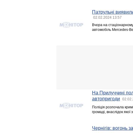
Патрульні виявили
02.02.2024 13:57
​Вчора на стаціонарном
автомобіль Mercedes-Be
На Прилуччині пол
автопригоди
02.02.
Поліція розпочала крим
громаді, внаслідок якої 
Чернігів: вогонь з