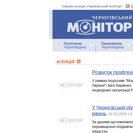
Інформ-агенція «Чернігівський монітор»:
Інформ-агенція
«Чернігівський монітор»
Політична
Економічна
Чернігівщина
Чернігівщина
АГЕНЦIЯ
Розвиток профтехі
У рамках ініціативи "М
України", Ікалі Карвіне
неурядової організації F
У Чернігівській об
рівень
02.02.2024 14
За даними щотижневого 
перевищення епідемічно
областях.