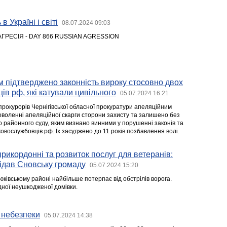
в Україні і світі
08.07.2024 09:03
АГРЕСІЯ - DAY 866 RUSSIAN AGRESSION
 підтверджено законність вироку стосовно двох
ів рф, які катували цивільного
05.07.2024 16:21
прокурорів Чернігівської обласної прокуратури апеляційним
оволенні апеляційної скарги сторони захисту та залишено без
го районного суду, яким визнано винними у порушенні законів та
ьковослужбовців рф. Їх засуджено до 11 років позбавлення волі.
прикордонні та розвиток послуг для ветеранів:
ідав Сновську громаду
05.07.2024 15:20
ківському районі найбільше потерпає від обстрілів ворога.
дної неушкодженої домівки.
 небезпеки
05.07.2024 14:38