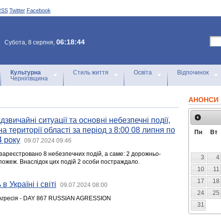
RSS
Twitter
Facebook
06:18:44
Субота, 8 серпня,
Культурна
Стиль життя
Освіта
Відпочинок
Чернігівщина
АНОНСИ 
звичайні ситуації та основні небезпечні події,
на території області за період з 8:00 08 липня по
Пн
Вт
4 року
09.07.2024 09:46
зареєстровано 8 небезпечних подій, а саме: 2 дорожньо-
3
4
 пожеж. Внаслідок цих подій 2 особи постраждало.
10
11
17
18
в Україні і світі
09.07.2024 08:00
24
25
гресія - DAY 867 RUSSIAN AGRESSION
31