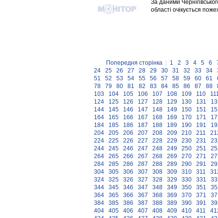
За даними Чернігівськог
області очікується пож
Попередня сторінка
|
1
2
3
4
5
6
24
25
26
27
28
29
30
31
32
33
34
51
52
53
54
55
56
57
58
59
60
61
78
79
80
81
82
83
84
85
86
87
88
103
104
105
106
107
108
109
110
11
124
125
126
127
128
129
130
131
13
144
145
146
147
148
149
150
151
15
164
165
166
167
168
169
170
171
17
184
185
186
187
188
189
190
191
19
204
205
206
207
208
209
210
211
21
224
225
226
227
228
229
230
231
23
244
245
246
247
248
249
250
251
25
264
265
266
267
268
269
270
271
27
284
285
286
287
288
289
290
291
29
304
305
306
307
308
309
310
311
31
324
325
326
327
328
329
330
331
33
344
345
346
347
348
349
350
351
35
364
365
366
367
368
369
370
371
37
384
385
386
387
388
389
390
391
39
404
405
406
407
408
409
410
411
41