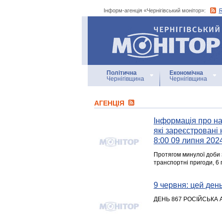
Інформ-агенція «Чернігівський монітор»:
Інформ-агенція
«Чернігівський монітор»
Політична
Економічна
Чернігівщина
Чернігівщина
АГЕНЦIЯ
Інформація про над
які зареєстровані 
8:00 09 липня 202
Протягом минулої доби 
транспортні пригоди, 6
9 червня: цей день 
ДЕНЬ 867 РОСІЙСЬКА А