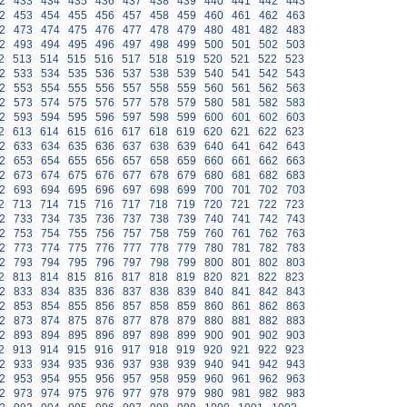
2
433
434
435
436
437
438
439
440
441
442
443
2
453
454
455
456
457
458
459
460
461
462
463
2
473
474
475
476
477
478
479
480
481
482
483
2
493
494
495
496
497
498
499
500
501
502
503
2
513
514
515
516
517
518
519
520
521
522
523
2
533
534
535
536
537
538
539
540
541
542
543
2
553
554
555
556
557
558
559
560
561
562
563
2
573
574
575
576
577
578
579
580
581
582
583
2
593
594
595
596
597
598
599
600
601
602
603
2
613
614
615
616
617
618
619
620
621
622
623
2
633
634
635
636
637
638
639
640
641
642
643
2
653
654
655
656
657
658
659
660
661
662
663
2
673
674
675
676
677
678
679
680
681
682
683
2
693
694
695
696
697
698
699
700
701
702
703
2
713
714
715
716
717
718
719
720
721
722
723
2
733
734
735
736
737
738
739
740
741
742
743
2
753
754
755
756
757
758
759
760
761
762
763
2
773
774
775
776
777
778
779
780
781
782
783
2
793
794
795
796
797
798
799
800
801
802
803
2
813
814
815
816
817
818
819
820
821
822
823
2
833
834
835
836
837
838
839
840
841
842
843
2
853
854
855
856
857
858
859
860
861
862
863
2
873
874
875
876
877
878
879
880
881
882
883
2
893
894
895
896
897
898
899
900
901
902
903
2
913
914
915
916
917
918
919
920
921
922
923
2
933
934
935
936
937
938
939
940
941
942
943
2
953
954
955
956
957
958
959
960
961
962
963
2
973
974
975
976
977
978
979
980
981
982
983