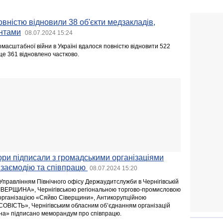
овністю відновили 38 об'єкти медзакладів,
нтами
08.07.2024 15:24
масштабної війни в Україні вдалося повністю відновити 522
ще 361 відновлено частково.
тори підписали з громадськими організаціями
заємодію та співпрацю
08.07.2024 15:20
Управлінням Північного офісу Держаудитслужби в Чернігівській
СІВЕРЩИНА», Чернігівською регіональною торгово-промисловою
організацією «Сяйво Сіверщини», Антикорупційною
ОВІСТЬ», Чернігівським обласним об’єднанням організацій
на» підписано меморандум про співпрацю.