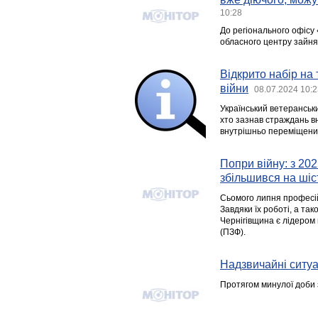
10:28
До регіонального офісу «
обласного центру зайнят
Відкрито набір на 
війни
08.07.2024 10:2
Український ветеранськ
хто зазнав страждань вн
внутрішньо переміщених 
Попри війну: з 20
збільшився на шіст
Сьомого липня професій
Завдяки їх роботі, а та
Чернігівщина є лідером 
(ПЗФ).
Надзвичайні ситуац
Протягом минулої доби 