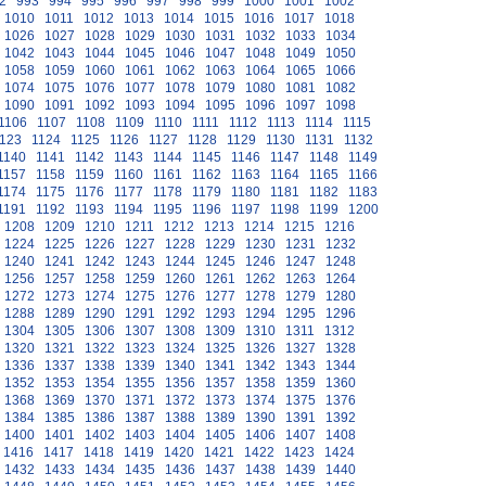
2
993
994
995
996
997
998
999
1000
1001
1002
1010
1011
1012
1013
1014
1015
1016
1017
1018
1026
1027
1028
1029
1030
1031
1032
1033
1034
1042
1043
1044
1045
1046
1047
1048
1049
1050
1058
1059
1060
1061
1062
1063
1064
1065
1066
1074
1075
1076
1077
1078
1079
1080
1081
1082
1090
1091
1092
1093
1094
1095
1096
1097
1098
1106
1107
1108
1109
1110
1111
1112
1113
1114
1115
123
1124
1125
1126
1127
1128
1129
1130
1131
1132
1140
1141
1142
1143
1144
1145
1146
1147
1148
1149
1157
1158
1159
1160
1161
1162
1163
1164
1165
1166
1174
1175
1176
1177
1178
1179
1180
1181
1182
1183
1191
1192
1193
1194
1195
1196
1197
1198
1199
1200
1208
1209
1210
1211
1212
1213
1214
1215
1216
1224
1225
1226
1227
1228
1229
1230
1231
1232
1240
1241
1242
1243
1244
1245
1246
1247
1248
1256
1257
1258
1259
1260
1261
1262
1263
1264
1272
1273
1274
1275
1276
1277
1278
1279
1280
1288
1289
1290
1291
1292
1293
1294
1295
1296
1304
1305
1306
1307
1308
1309
1310
1311
1312
1320
1321
1322
1323
1324
1325
1326
1327
1328
1336
1337
1338
1339
1340
1341
1342
1343
1344
1352
1353
1354
1355
1356
1357
1358
1359
1360
1368
1369
1370
1371
1372
1373
1374
1375
1376
1384
1385
1386
1387
1388
1389
1390
1391
1392
1400
1401
1402
1403
1404
1405
1406
1407
1408
1416
1417
1418
1419
1420
1421
1422
1423
1424
1432
1433
1434
1435
1436
1437
1438
1439
1440