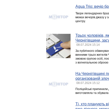
Água Trio: вечір б
Твори легендарних брази
межах вечорів джазу у 
центру.
Трьох чоловіків, я
Чернігівщини, зас
08.07.2024 15:14
За публічного обвинувач
винними трьох жителів 
змовою групою осіб, по
з вогнепальною зброєю й 
На Чернігівщині п
організованій злоч
08.07.2024 15:12
Поліцейські припинили д
виготовляла та збувала
Ті, хто планують 
вже діючого, мож