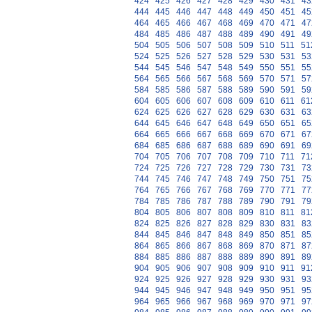
424
425
426
427
428
429
430
431
43
444
445
446
447
448
449
450
451
45
464
465
466
467
468
469
470
471
47
484
485
486
487
488
489
490
491
49
504
505
506
507
508
509
510
511
51
524
525
526
527
528
529
530
531
53
544
545
546
547
548
549
550
551
55
564
565
566
567
568
569
570
571
57
584
585
586
587
588
589
590
591
59
604
605
606
607
608
609
610
611
61
624
625
626
627
628
629
630
631
63
644
645
646
647
648
649
650
651
65
664
665
666
667
668
669
670
671
67
684
685
686
687
688
689
690
691
69
704
705
706
707
708
709
710
711
71
724
725
726
727
728
729
730
731
73
744
745
746
747
748
749
750
751
75
764
765
766
767
768
769
770
771
77
784
785
786
787
788
789
790
791
79
804
805
806
807
808
809
810
811
81
824
825
826
827
828
829
830
831
83
844
845
846
847
848
849
850
851
85
864
865
866
867
868
869
870
871
87
884
885
886
887
888
889
890
891
89
904
905
906
907
908
909
910
911
91
924
925
926
927
928
929
930
931
93
944
945
946
947
948
949
950
951
95
964
965
966
967
968
969
970
971
97