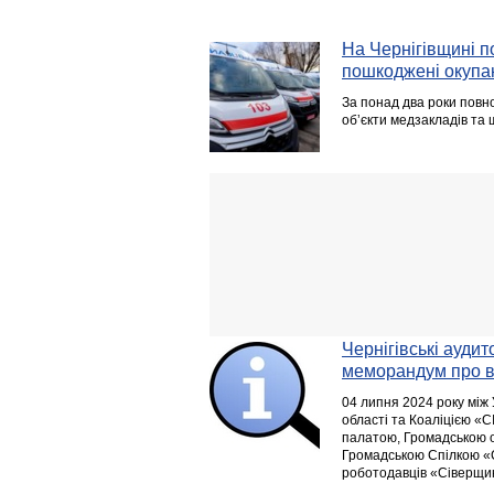
На Чернігівщині п
пошкоджені окупа
За понад два роки повно
обʼєкти медзакладів та 
Чернігівські ауди
меморандум про в
04 липня 2024 року між 
області та Коаліцією «
палатою, Громадською 
Громадською Спілкою «С
роботодавців «Сіверщи