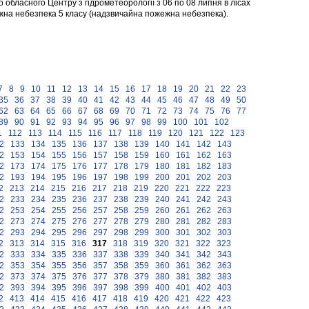
о обласного Центру з гідрометеорології з 06 по 08 липня в лісах
ежна небезпека 5 класу (надзвичайна пожежна небезпека).
7
8
9
10
11
12
13
14
15
16
17
18
19
20
21
22
23
35
36
37
38
39
40
41
42
43
44
45
46
47
48
49
50
62
63
64
65
66
67
68
69
70
71
72
73
74
75
76
77
89
90
91
92
93
94
95
96
97
98
99
100
101
102
1
112
113
114
115
116
117
118
119
120
121
122
123
2
133
134
135
136
137
138
139
140
141
142
143
2
153
154
155
156
157
158
159
160
161
162
163
2
173
174
175
176
177
178
179
180
181
182
183
2
193
194
195
196
197
198
199
200
201
202
203
2
213
214
215
216
217
218
219
220
221
222
223
2
233
234
235
236
237
238
239
240
241
242
243
2
253
254
255
256
257
258
259
260
261
262
263
2
273
274
275
276
277
278
279
280
281
282
283
2
293
294
295
296
297
298
299
300
301
302
303
2
313
314
315
316
317
318
319
320
321
322
323
2
333
334
335
336
337
338
339
340
341
342
343
2
353
354
355
356
357
358
359
360
361
362
363
2
373
374
375
376
377
378
379
380
381
382
383
2
393
394
395
396
397
398
399
400
401
402
403
2
413
414
415
416
417
418
419
420
421
422
423