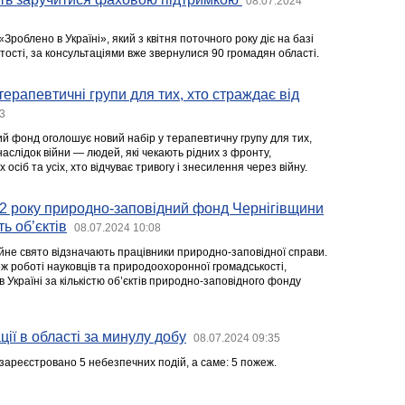
08.07.2024
Зроблено в Україні», який з квітня поточного року діє на базі
ості, за консультаціями вже звернулися 90 громадян області.
терапевтичні групи для тих, хто страждає від
3
ий фонд оголошує новий набір у терапевтичну групу для тих,
аслідок війни — людей, які чекають рідних з фронту,
осіб та усіх, хто відчуває тривогу і знесилення через війну.
22 року природно-заповідний фонд Чернігівщини
ь об’єктів
08.07.2024 10:08
не свято відзначають працівники природно-заповідної справи.
кож роботі науковців та природоохоронної громадськості,
в Україні за кількістю об’єктів природно-заповідного фонду
ії в області за минулу добу
08.07.2024 09:35
зареєстровано 5 небезпечних подій, а саме: 5 пожеж.