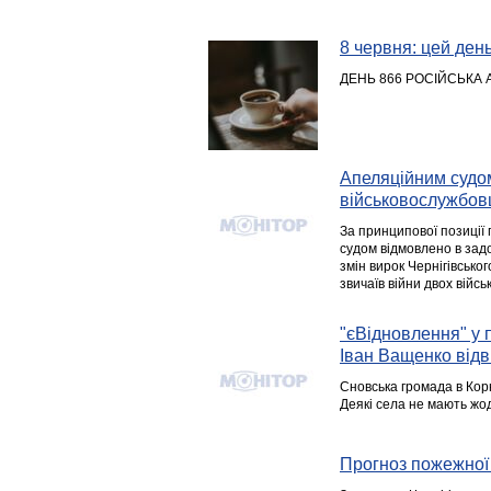
8 червня: цей день 
ДЕНЬ 866 РОСІЙСЬКА 
Апеляційним судом
військовослужбовц
За принципової позиції 
судом відмовлено в зад
змін вирок Чернігівсько
звичаїв війни двох війс
"єВідновлення" у 
Іван Ващенко відв
Сновська громада в Корю
Деякі села не мають жо
Прогноз пожежної