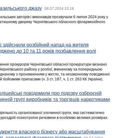
разильського джазу
08.07.2024 15:18
льських авторів і виконавців прозвучали 6 липня 2024 року у
затишному дворику Чернігівського обласного філармонійного
кі здійснили розбійний напад на жителя
уджено до 10 та 11 років позбавлення волі
ення прокурорів Чернігівської обласної прокуратури визнано
Чернігівського району у розбої, вчиненому за попередньою
єднаному з проникненням у житло, та незаконному поводженні
бойовими припасами (ч. 3 ст. 187, ч. 1 ст. 263 КК України).
оліцейські повідомили про підозру озброєній
инній групі виробників та торгівців наркотиками
іяльність організованої злочинної групи, яка систематично
 уроздріб психотропні речовини в особливо великих розмірах.
відкриття власного бізнесу або масштабування
уть заручитися фаховою підтримкою