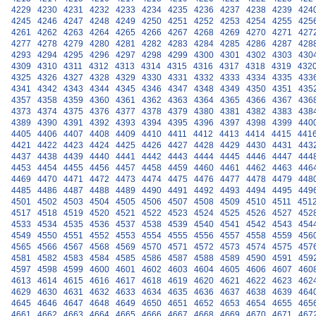
4229
4230
4231
4232
4233
4234
4235
4236
4237
4238
4239
424
4245
4246
4247
4248
4249
4250
4251
4252
4253
4254
4255
425
4261
4262
4263
4264
4265
4266
4267
4268
4269
4270
4271
427
4277
4278
4279
4280
4281
4282
4283
4284
4285
4286
4287
428
4293
4294
4295
4296
4297
4298
4299
4300
4301
4302
4303
430
4309
4310
4311
4312
4313
4314
4315
4316
4317
4318
4319
432
4325
4326
4327
4328
4329
4330
4331
4332
4333
4334
4335
433
4341
4342
4343
4344
4345
4346
4347
4348
4349
4350
4351
435
4357
4358
4359
4360
4361
4362
4363
4364
4365
4366
4367
436
4373
4374
4375
4376
4377
4378
4379
4380
4381
4382
4383
438
4389
4390
4391
4392
4393
4394
4395
4396
4397
4398
4399
440
4405
4406
4407
4408
4409
4410
4411
4412
4413
4414
4415
441
4421
4422
4423
4424
4425
4426
4427
4428
4429
4430
4431
443
4437
4438
4439
4440
4441
4442
4443
4444
4445
4446
4447
444
4453
4454
4455
4456
4457
4458
4459
4460
4461
4462
4463
446
4469
4470
4471
4472
4473
4474
4475
4476
4477
4478
4479
448
4485
4486
4487
4488
4489
4490
4491
4492
4493
4494
4495
449
4501
4502
4503
4504
4505
4506
4507
4508
4509
4510
4511
451
4517
4518
4519
4520
4521
4522
4523
4524
4525
4526
4527
452
4533
4534
4535
4536
4537
4538
4539
4540
4541
4542
4543
454
4549
4550
4551
4552
4553
4554
4555
4556
4557
4558
4559
456
4565
4566
4567
4568
4569
4570
4571
4572
4573
4574
4575
457
4581
4582
4583
4584
4585
4586
4587
4588
4589
4590
4591
459
4597
4598
4599
4600
4601
4602
4603
4604
4605
4606
4607
460
4613
4614
4615
4616
4617
4618
4619
4620
4621
4622
4623
462
4629
4630
4631
4632
4633
4634
4635
4636
4637
4638
4639
464
4645
4646
4647
4648
4649
4650
4651
4652
4653
4654
4655
465
4661
4662
4663
4664
4665
4666
4667
4668
4669
4670
4671
467