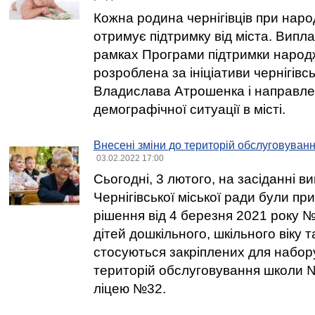
Кожна родина чернігівців при нар
отримує підтримку від міста. Випл
рамках Програми підтримки народж
розроблена за ініціативи чернігівс
Владислава Атрошенка і направл
демографічної ситуації в місті.
Внесені зміни до територій обслуговуванн
03.02.2022 17:00
Сьогодні, 3 лютого, на засіданні в
Чернігівської міської ради були при
рішення від 4 березня 2021 року №
дітей дошкільного, шкільного віку та
стосуються закріплених для набору
територій обслуговування школи №
ліцею №32.