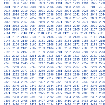
1985
1986
1987
1988
1989
1990
1991
1992
1993
1994
1995
199
2001
2002
2003
2004
2005
2006
2007
2008
2009
2010
2011
201
2017
2018
2019
2020
2021
2022
2023
2024
2025
2026
2027
202
2033
2034
2035
2036
2037
2038
2039
2040
2041
2042
2043
204
2049
2050
2051
2052
2053
2054
2055
2056
2057
2058
2059
206
2065
2066
2067
2068
2069
2070
2071
2072
2073
2074
2075
207
2081
2082
2083
2084
2085
2086
2087
2088
2089
2090
2091
209
2097
2098
2099
2100
2101
2102
2103
2104
2105
2106
2107
210
2114
2115
2116
2117
2118
2119
2120
2121
2122
2123
2124
2125
2131
2132
2133
2134
2135
2136
2137
2138
2139
2140
2141
214
2147
2148
2149
2150
2151
2152
2153
2154
2155
2156
2157
215
2163
2164
2165
2166
2167
2168
2169
2170
2171
2172
2173
217
2179
2180
2181
2182
2183
2184
2185
2186
2187
2188
2189
219
2195
2196
2197
2198
2199
2200
2201
2202
2203
2204
2205
220
2211
2212
2213
2214
2215
2216
2217
2218
2219
2220
2221
222
2227
2228
2229
2230
2231
2232
2233
2234
2235
2236
2237
223
2243
2244
2245
2246
2247
2248
2249
2250
2251
2252
2253
225
2259
2260
2261
2262
2263
2264
2265
2266
2267
2268
2269
227
2275
2276
2277
2278
2279
2280
2281
2282
2283
2284
2285
228
2291
2292
2293
2294
2295
2296
2297
2298
2299
2300
2301
230
2307
2308
2309
2310
2311
2312
2313
2314
2315
2316
2317
231
2323
2324
2325
2326
2327
2328
2329
2330
2331
2332
2333
233
2339
2340
2341
2342
2343
2344
2345
2346
2347
2348
2349
235
2355
2356
2357
2358
2359
2360
2361
2362
2363
2364
2365
236
2371
2372
2373
2374
2375
2376
2377
2378
2379
2380
2381
238
2387
2388
2389
2390
2391
2392
2393
2394
2395
2396
2397
239
2403
2404
2405
2406
2407
2408
2409
2410
2411
2412
2413
241
2419
2420
2421
2422
2423
2424
2425
2426
2427
2428
2429
243