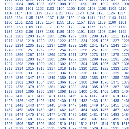
1083
1084
1085
1086
1087
1088
1089
1090
1091
1092
1093
109
1099
1100
1101
1102
1103
1104
1105
1106
1107
1108
1109
1110
1116
1117
1118
1119
1120
1121
1122
1123
1124
1125
1126
1127
1133
1134
1135
1136
1137
1138
1139
1140
1141
1142
1143
1144
1150
1151
1152
1153
1154
1155
1156
1157
1158
1159
1160
1161
1167
1168
1169
1170
1171
1172
1173
1174
1175
1176
1177
1178
1184
1185
1186
1187
1188
1189
1190
1191
1192
1193
1194
1195
1201
1202
1203
1204
1205
1206
1207
1208
1209
1210
1211
121
1217
1218
1219
1220
1221
1222
1223
1224
1225
1226
1227
122
1233
1234
1235
1236
1237
1238
1239
1240
1241
1242
1243
124
1249
1250
1251
1252
1253
1254
1255
1256
1257
1258
1259
126
1265
1266
1267
1268
1269
1270
1271
1272
1273
1274
1275
127
1281
1282
1283
1284
1285
1286
1287
1288
1289
1290
1291
129
1297
1298
1299
1300
1301
1302
1303
1304
1305
1306
1307
130
1313
1314
1315
1316
1317
1318
1319
1320
1321
1322
1323
132
1329
1330
1331
1332
1333
1334
1335
1336
1337
1338
1339
134
1345
1346
1347
1348
1349
1350
1351
1352
1353
1354
1355
135
1361
1362
1363
1364
1365
1366
1367
1368
1369
1370
1371
137
1377
1378
1379
1380
1381
1382
1383
1384
1385
1386
1387
138
1393
1394
1395
1396
1397
1398
1399
1400
1401
1402
1403
140
1409
1410
1411
1412
1413
1414
1415
1416
1417
1418
1419
142
1425
1426
1427
1428
1429
1430
1431
1432
1433
1434
1435
143
1441
1442
1443
1444
1445
1446
1447
1448
1449
1450
1451
145
1457
1458
1459
1460
1461
1462
1463
1464
1465
1466
1467
146
1473
1474
1475
1476
1477
1478
1479
1480
1481
1482
1483
148
1489
1490
1491
1492
1493
1494
1495
1496
1497
1498
1499
150
1505
1506
1507
1508
1509
1510
1511
1512
1513
1514
1515
151
1521
1522
1523
1524
1525
1526
1527
1528
1529
1530
1531
153