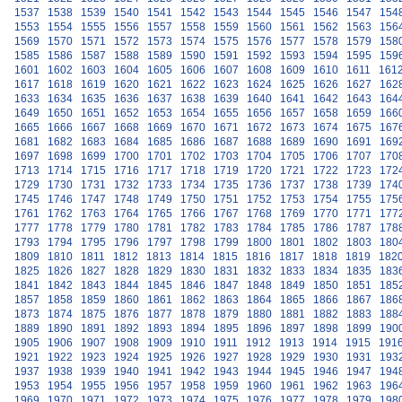
1537
1538
1539
1540
1541
1542
1543
1544
1545
1546
1547
154
1553
1554
1555
1556
1557
1558
1559
1560
1561
1562
1563
156
1569
1570
1571
1572
1573
1574
1575
1576
1577
1578
1579
158
1585
1586
1587
1588
1589
1590
1591
1592
1593
1594
1595
159
1601
1602
1603
1604
1605
1606
1607
1608
1609
1610
1611
161
1617
1618
1619
1620
1621
1622
1623
1624
1625
1626
1627
162
1633
1634
1635
1636
1637
1638
1639
1640
1641
1642
1643
164
1649
1650
1651
1652
1653
1654
1655
1656
1657
1658
1659
166
1665
1666
1667
1668
1669
1670
1671
1672
1673
1674
1675
167
1681
1682
1683
1684
1685
1686
1687
1688
1689
1690
1691
169
1697
1698
1699
1700
1701
1702
1703
1704
1705
1706
1707
170
1713
1714
1715
1716
1717
1718
1719
1720
1721
1722
1723
172
1729
1730
1731
1732
1733
1734
1735
1736
1737
1738
1739
174
1745
1746
1747
1748
1749
1750
1751
1752
1753
1754
1755
175
1761
1762
1763
1764
1765
1766
1767
1768
1769
1770
1771
177
1777
1778
1779
1780
1781
1782
1783
1784
1785
1786
1787
178
1793
1794
1795
1796
1797
1798
1799
1800
1801
1802
1803
180
1809
1810
1811
1812
1813
1814
1815
1816
1817
1818
1819
182
1825
1826
1827
1828
1829
1830
1831
1832
1833
1834
1835
183
1841
1842
1843
1844
1845
1846
1847
1848
1849
1850
1851
185
1857
1858
1859
1860
1861
1862
1863
1864
1865
1866
1867
186
1873
1874
1875
1876
1877
1878
1879
1880
1881
1882
1883
188
1889
1890
1891
1892
1893
1894
1895
1896
1897
1898
1899
190
1905
1906
1907
1908
1909
1910
1911
1912
1913
1914
1915
191
1921
1922
1923
1924
1925
1926
1927
1928
1929
1930
1931
193
1937
1938
1939
1940
1941
1942
1943
1944
1945
1946
1947
194
1953
1954
1955
1956
1957
1958
1959
1960
1961
1962
1963
196
1969
1970
1971
1972
1973
1974
1975
1976
1977
1978
1979
198