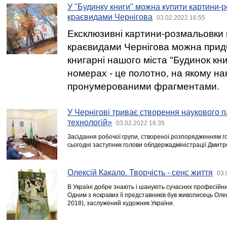
У "Будинку книги" можна купити картини-
краєвидами Чернігова
03.02.2022 16:55
Ексклюзивні картини-розмальовки 
краєвидами Чернігова можна прид
книгарні нашого міста "Будинок кни
номерах - це полотно, на якому н
пронумерованими фрагментами.
У Чернігові триває створення наукового 
технологій»
03.02.2022 16:35
Засідання робочої групи, створеної розпорядженням го
сьогодні заступник голови облдержадміністрації Дмитро
Олексій Какало. Творчість - сенс життя
03.
В Україні добре знають і шанують сучасних професійни
Одним з яскравих її представників був живописець Оле
2018), заслужений художник України.