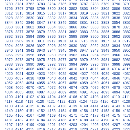
3780
3781
3782
3783
3784
3785
3786
3787
3788
3789
3790
379
3796
3797
3798
3799
3800
3801
3802
3803
3804
3805
3806
380
3812
3813
3814
3815
3816
3817
3818
3819
3820
3821
3822
382
3828
3829
3830
3831
3832
3833
3834
3835
3836
3837
3838
383
3844
3845
3846
3847
3848
3849
3850
3851
3852
3853
3854
385
3860
3861
3862
3863
3864
3865
3866
3867
3868
3869
3870
387
3876
3877
3878
3879
3880
3881
3882
3883
3884
3885
3886
388
3892
3893
3894
3895
3896
3897
3898
3899
3900
3901
3902
390
3908
3909
3910
3911
3912
3913
3914
3915
3916
3917
3918
391
3924
3925
3926
3927
3928
3929
3930
3931
3932
3933
3934
393
3940
3941
3942
3943
3944
3945
3946
3947
3948
3949
3950
395
3956
3957
3958
3959
3960
3961
3962
3963
3964
3965
3966
396
3972
3973
3974
3975
3976
3977
3978
3979
3980
3981
3982
398
3988
3989
3990
3991
3992
3993
3994
3995
3996
3997
3998
399
4004
4005
4006
4007
4008
4009
4010
4011
4012
4013
4014
401
4020
4021
4022
4023
4024
4025
4026
4027
4028
4029
4030
403
4036
4037
4038
4039
4040
4041
4042
4043
4044
4045
4046
404
4052
4053
4054
4055
4056
4057
4058
4059
4060
4061
4062
406
4068
4069
4070
4071
4072
4073
4074
4075
4076
4077
4078
407
4084
4085
4086
4087
4088
4089
4090
4091
4092
4093
4094
409
4100
4101
4102
4103
4104
4105
4106
4107
4108
4109
4110
4111
4117
4118
4119
4120
4121
4122
4123
4124
4125
4126
4127
4128
4133
4134
4135
4136
4137
4138
4139
4140
4141
4142
4143
414
4149
4150
4151
4152
4153
4154
4155
4156
4157
4158
4159
416
4165
4166
4167
4168
4169
4170
4171
4172
4173
4174
4175
417
4181
4182
4183
4184
4185
4186
4187
4188
4189
4190
4191
419
4197
4198
4199
4200
4201
4202
4203
4204
4205
4206
4207
420
4213
4214
4215
4216
4217
4218
4219
4220
4221
4222
4223
422