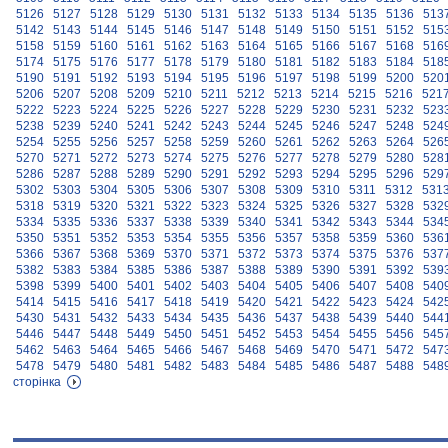
5126
5127
5128
5129
5130
5131
5132
5133
5134
5135
5136
513
5142
5143
5144
5145
5146
5147
5148
5149
5150
5151
5152
515
5158
5159
5160
5161
5162
5163
5164
5165
5166
5167
5168
516
5174
5175
5176
5177
5178
5179
5180
5181
5182
5183
5184
518
5190
5191
5192
5193
5194
5195
5196
5197
5198
5199
5200
520
5206
5207
5208
5209
5210
5211
5212
5213
5214
5215
5216
521
5222
5223
5224
5225
5226
5227
5228
5229
5230
5231
5232
523
5238
5239
5240
5241
5242
5243
5244
5245
5246
5247
5248
524
5254
5255
5256
5257
5258
5259
5260
5261
5262
5263
5264
526
5270
5271
5272
5273
5274
5275
5276
5277
5278
5279
5280
528
5286
5287
5288
5289
5290
5291
5292
5293
5294
5295
5296
529
5302
5303
5304
5305
5306
5307
5308
5309
5310
5311
5312
531
5318
5319
5320
5321
5322
5323
5324
5325
5326
5327
5328
532
5334
5335
5336
5337
5338
5339
5340
5341
5342
5343
5344
534
5350
5351
5352
5353
5354
5355
5356
5357
5358
5359
5360
536
5366
5367
5368
5369
5370
5371
5372
5373
5374
5375
5376
537
5382
5383
5384
5385
5386
5387
5388
5389
5390
5391
5392
539
5398
5399
5400
5401
5402
5403
5404
5405
5406
5407
5408
540
5414
5415
5416
5417
5418
5419
5420
5421
5422
5423
5424
542
5430
5431
5432
5433
5434
5435
5436
5437
5438
5439
5440
544
5446
5447
5448
5449
5450
5451
5452
5453
5454
5455
5456
545
5462
5463
5464
5465
5466
5467
5468
5469
5470
5471
5472
547
5478
5479
5480
5481
5482
5483
5484
5485
5486
5487
5488
548
сторінка