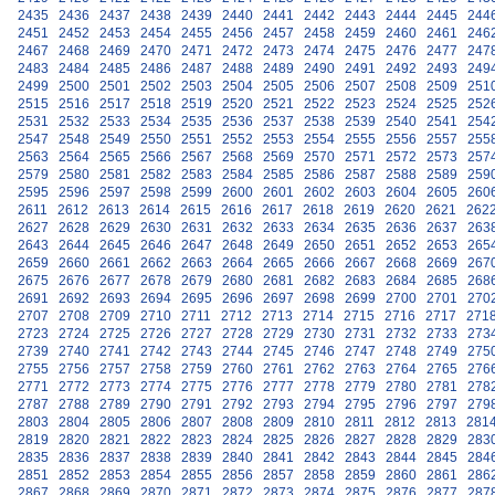
2435
2436
2437
2438
2439
2440
2441
2442
2443
2444
2445
244
2451
2452
2453
2454
2455
2456
2457
2458
2459
2460
2461
246
2467
2468
2469
2470
2471
2472
2473
2474
2475
2476
2477
247
2483
2484
2485
2486
2487
2488
2489
2490
2491
2492
2493
249
2499
2500
2501
2502
2503
2504
2505
2506
2507
2508
2509
251
2515
2516
2517
2518
2519
2520
2521
2522
2523
2524
2525
252
2531
2532
2533
2534
2535
2536
2537
2538
2539
2540
2541
254
2547
2548
2549
2550
2551
2552
2553
2554
2555
2556
2557
255
2563
2564
2565
2566
2567
2568
2569
2570
2571
2572
2573
257
2579
2580
2581
2582
2583
2584
2585
2586
2587
2588
2589
259
2595
2596
2597
2598
2599
2600
2601
2602
2603
2604
2605
260
2611
2612
2613
2614
2615
2616
2617
2618
2619
2620
2621
262
2627
2628
2629
2630
2631
2632
2633
2634
2635
2636
2637
263
2643
2644
2645
2646
2647
2648
2649
2650
2651
2652
2653
265
2659
2660
2661
2662
2663
2664
2665
2666
2667
2668
2669
267
2675
2676
2677
2678
2679
2680
2681
2682
2683
2684
2685
268
2691
2692
2693
2694
2695
2696
2697
2698
2699
2700
2701
270
2707
2708
2709
2710
2711
2712
2713
2714
2715
2716
2717
271
2723
2724
2725
2726
2727
2728
2729
2730
2731
2732
2733
273
2739
2740
2741
2742
2743
2744
2745
2746
2747
2748
2749
275
2755
2756
2757
2758
2759
2760
2761
2762
2763
2764
2765
276
2771
2772
2773
2774
2775
2776
2777
2778
2779
2780
2781
278
2787
2788
2789
2790
2791
2792
2793
2794
2795
2796
2797
279
2803
2804
2805
2806
2807
2808
2809
2810
2811
2812
2813
281
2819
2820
2821
2822
2823
2824
2825
2826
2827
2828
2829
283
2835
2836
2837
2838
2839
2840
2841
2842
2843
2844
2845
284
2851
2852
2853
2854
2855
2856
2857
2858
2859
2860
2861
286
2867
2868
2869
2870
2871
2872
2873
2874
2875
2876
2877
287