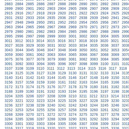
2883
2884
2885
2886
2887
2888
2889
2890
2891
2892
2893
289
2899
2900
2901
2902
2903
2904
2905
2906
2907
2908
2909
291
2915
2916
2917
2918
2919
2920
2921
2922
2923
2924
2925
292
2931
2932
2933
2934
2935
2936
2937
2938
2939
2940
2941
294
2947
2948
2949
2950
2951
2952
2953
2954
2955
2956
2957
295
2963
2964
2965
2966
2967
2968
2969
2970
2971
2972
2973
297
2979
2980
2981
2982
2983
2984
2985
2986
2987
2988
2989
299
2995
2996
2997
2998
2999
3000
3001
3002
3003
3004
3005
300
3011
3012
3013
3014
3015
3016
3017
3018
3019
3020
3021
302
3027
3028
3029
3030
3031
3032
3033
3034
3035
3036
3037
303
3043
3044
3045
3046
3047
3048
3049
3050
3051
3052
3053
305
3059
3060
3061
3062
3063
3064
3065
3066
3067
3068
3069
307
3075
3076
3077
3078
3079
3080
3081
3082
3083
3084
3085
308
3091
3092
3093
3094
3095
3096
3097
3098
3099
3100
3101
310
3107
3108
3109
3110
3111
3112
3113
3114
3115
3116
3117
3118
3124
3125
3126
3127
3128
3129
3130
3131
3132
3133
3134
313
3140
3141
3142
3143
3144
3145
3146
3147
3148
3149
3150
315
3156
3157
3158
3159
3160
3161
3162
3163
3164
3165
3166
316
3172
3173
3174
3175
3176
3177
3178
3179
3180
3181
3182
318
3188
3189
3190
3191
3192
3193
3194
3195
3196
3197
3198
319
3204
3205
3206
3207
3208
3209
3210
3211
3212
3213
3214
321
3220
3221
3222
3223
3224
3225
3226
3227
3228
3229
3230
323
3236
3237
3238
3239
3240
3241
3242
3243
3244
3245
3246
324
3252
3253
3254
3255
3256
3257
3258
3259
3260
3261
3262
326
3268
3269
3270
3271
3272
3273
3274
3275
3276
3277
3278
327
3284
3285
3286
3287
3288
3289
3290
3291
3292
3293
3294
329
3300
3301
3302
3303
3304
3305
3306
3307
3308
3309
3310
331
3316
3317
3318
3319
3320
3321
3322
3323
3324
3325
3326
332