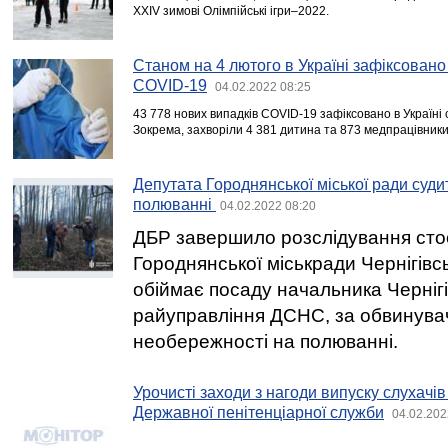
XXIV зимові Олімпійські ігри–2022.
Станом на 4 лютого в Україні зафіксовано
COVID-19
04.02.2022 08:25
43 778 нових випадків COVID-19 зафіксовано в Україні 
Зокрема, захворіли 4 381 дитина та 873 медпрацівники
Депутата Городнянської міської ради суди
полюванні
04.02.2022 08:20
ДБР завершило розслідування сто
Городнянської міськради Чернігівсь
обіймає посаду начальника Черніг
райуправління ДСНС, за обвинувач
необережності на полюванні.
Урочисті заходи з нагоди випуску слухачів
Державної пенітенціарної служби
04.02.202