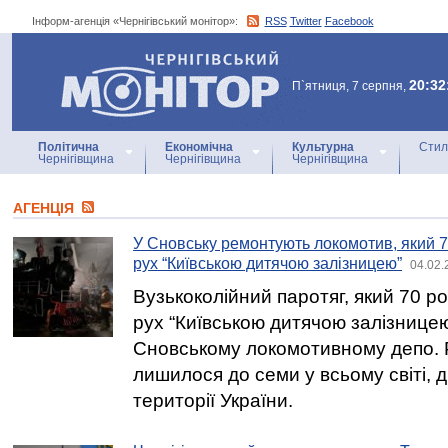
Інформ-агенція «Чернігівський монітор»:
RSS
Twitter
Facebook
Інформ-агенція
«Чернігівський монітор»
20:32
П`ятниця, 7 серпня,
Політична
Економічна
Культурна
Стил
Чернігівщина
Чернігівщина
Чернігівщина
АГЕНЦIЯ
У Сновську ремонтують локомотив, який 7
рух “Київською дитячою залізницею”
04.02.
Вузькоколійний паротяг, який 70 ро
рух “Київською дитячою залізнице
Сновському локомотивному депо. 
лишилося до семи у всьому світі, д
території України.