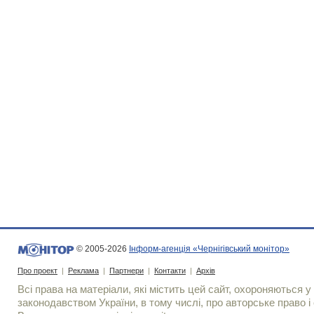
© 2005-2026
Інформ-агенція «Чернігівський монітор»
Про проект
|
Реклама
|
Партнери
|
Контакти
|
Архів
Всі права на матеріали, які містить цей сайт, охороняються у 
законодавством України, в тому числі, про авторське право і 