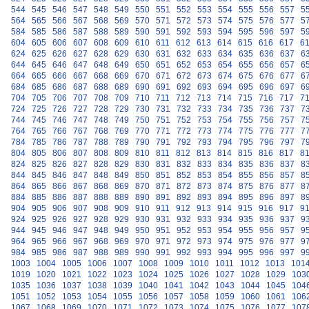
544
545
546
547
548
549
550
551
552
553
554
555
556
557
5
564
565
566
567
568
569
570
571
572
573
574
575
576
577
5
584
585
586
587
588
589
590
591
592
593
594
595
596
597
5
604
605
606
607
608
609
610
611
612
613
614
615
616
617
6
624
625
626
627
628
629
630
631
632
633
634
635
636
637
6
644
645
646
647
648
649
650
651
652
653
654
655
656
657
6
664
665
666
667
668
669
670
671
672
673
674
675
676
677
6
684
685
686
687
688
689
690
691
692
693
694
695
696
697
6
704
705
706
707
708
709
710
711
712
713
714
715
716
717
7
724
725
726
727
728
729
730
731
732
733
734
735
736
737
7
744
745
746
747
748
749
750
751
752
753
754
755
756
757
7
764
765
766
767
768
769
770
771
772
773
774
775
776
777
7
784
785
786
787
788
789
790
791
792
793
794
795
796
797
7
804
805
806
807
808
809
810
811
812
813
814
815
816
817
8
824
825
826
827
828
829
830
831
832
833
834
835
836
837
8
844
845
846
847
848
849
850
851
852
853
854
855
856
857
8
864
865
866
867
868
869
870
871
872
873
874
875
876
877
8
884
885
886
887
888
889
890
891
892
893
894
895
896
897
8
904
905
906
907
908
909
910
911
912
913
914
915
916
917
9
924
925
926
927
928
929
930
931
932
933
934
935
936
937
9
944
945
946
947
948
949
950
951
952
953
954
955
956
957
9
964
965
966
967
968
969
970
971
972
973
974
975
976
977
9
984
985
986
987
988
989
990
991
992
993
994
995
996
997
9
1003
1004
1005
1006
1007
1008
1009
1010
1011
1012
1013
101
1019
1020
1021
1022
1023
1024
1025
1026
1027
1028
1029
103
1035
1036
1037
1038
1039
1040
1041
1042
1043
1044
1045
104
1051
1052
1053
1054
1055
1056
1057
1058
1059
1060
1061
106
1067
1068
1069
1070
1071
1072
1073
1074
1075
1076
1077
107