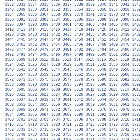
3332
3333
3334
3335
3336
3337
3338
3339
3340
3341
3342
334
3348
3349
3350
3351
3352
3353
3354
3355
3356
3357
3358
335
3364
3365
3366
3367
3368
3369
3370
3371
3372
3373
3374
337
3380
3381
3382
3383
3384
3385
3386
3387
3388
3389
3390
339
3396
3397
3398
3399
3400
3401
3402
3403
3404
3405
3406
340
3412
3413
3414
3415
3416
3417
3418
3419
3420
3421
3422
342
3428
3429
3430
3431
3432
3433
3434
3435
3436
3437
3438
343
3444
3445
3446
3447
3448
3449
3450
3451
3452
3453
3454
345
3460
3461
3462
3463
3464
3465
3466
3467
3468
3469
3470
347
3476
3477
3478
3479
3480
3481
3482
3483
3484
3485
3486
348
3492
3493
3494
3495
3496
3497
3498
3499
3500
3501
3502
350
3508
3509
3510
3511
3512
3513
3514
3515
3516
3517
3518
351
3524
3525
3526
3527
3528
3529
3530
3531
3532
3533
3534
353
3540
3541
3542
3543
3544
3545
3546
3547
3548
3549
3550
355
3556
3557
3558
3559
3560
3561
3562
3563
3564
3565
3566
356
3572
3573
3574
3575
3576
3577
3578
3579
3580
3581
3582
358
3588
3589
3590
3591
3592
3593
3594
3595
3596
3597
3598
359
3604
3605
3606
3607
3608
3609
3610
3611
3612
3613
3614
361
3620
3621
3622
3623
3624
3625
3626
3627
3628
3629
3630
363
3636
3637
3638
3639
3640
3641
3642
3643
3644
3645
3646
364
3652
3653
3654
3655
3656
3657
3658
3659
3660
3661
3662
366
3668
3669
3670
3671
3672
3673
3674
3675
3676
3677
3678
367
3684
3685
3686
3687
3688
3689
3690
3691
3692
3693
3694
369
3700
3701
3702
3703
3704
3705
3706
3707
3708
3709
3710
371
3716
3717
3718
3719
3720
3721
3722
3723
3724
3725
3726
372
3732
3733
3734
3735
3736
3737
3738
3739
3740
3741
3742
374
3748
3749
3750
3751
3752
3753
3754
3755
3756
3757
3758
375
3764
3765
3766
3767
3768
3769
3770
3771
3772
3773
3774
377