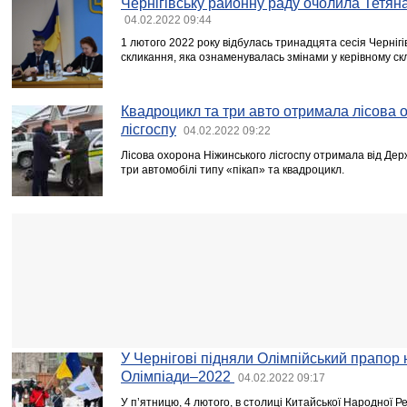
Чернігівську районну раду очолила Тетя
04.02.2022 09:44
1 лютого 2022 року відбулась тринадцята сесія Чернігі
скликання, яка ознаменувалась змінами у керівному ск
Квадроцикл та три авто отримала лісова 
лісгоспу
04.02.2022 09:22
Лісова охорона Ніжинського лісгоспу отримала від Дер
три автомобілі типу «пікап» та квадроцикл.
У Чернігові підняли Олімпійський прапор 
Олімпіади–2022
04.02.2022 09:17
У п’ятницю, 4 лютого, в столиці Китайської Народної Р