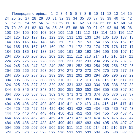
Попередня сторінка
|
1
2
3
4
5
6
7
8
9
10
11
12
13
14
15
24
25
26
27
28
29
30
31
32
33
34
35
36
37
38
39
40
41
42
51
52
53
54
55
56
57
58
59
60
61
62
63
64
65
66
67
68
69
78
79
80
81
82
83
84
85
86
87
88
89
90
91
92
93
94
95
96
103
104
105
106
107
108
109
110
111
112
113
114
115
116
117
124
125
126
127
128
129
130
131
132
133
134
135
136
137
1
144
145
146
147
148
149
150
151
152
153
154
155
156
157
1
164
165
166
167
168
169
170
171
172
173
174
175
176
177
1
184
185
186
187
188
189
190
191
192
193
194
195
196
197
1
204
205
206
207
208
209
210
211
212
213
214
215
216
217
2
224
225
226
227
228
229
230
231
232
233
234
235
236
237
2
244
245
246
247
248
249
250
251
252
253
254
255
256
257
2
264
265
266
267
268
269
270
271
272
273
274
275
276
277
2
284
285
286
287
288
289
290
291
292
293
294
295
296
297
2
304
305
306
307
308
309
310
311
312
313
314
315
316
317
3
324
325
326
327
328
329
330
331
332
333
334
335
336
337
3
344
345
346
347
348
349
350
351
352
353
354
355
356
357
3
364
365
366
367
368
369
370
371
372
373
374
375
376
377
3
384
385
386
387
388
389
390
391
392
393
394
395
396
397
3
404
405
406
407
408
409
410
411
412
413
414
415
416
417
4
424
425
426
427
428
429
430
431
432
433
434
435
436
437
4
444
445
446
447
448
449
450
451
452
453
454
455
456
457
4
464
465
466
467
468
469
470
471
472
473
474
475
476
477
4
484
485
486
487
488
489
490
491
492
493
494
495
496
497
4
504
505
506
507
508
509
510
511
512
513
514
515
516
517
5
524
525
526
527
528
529
530
531
532
533
534
535
536
537
5