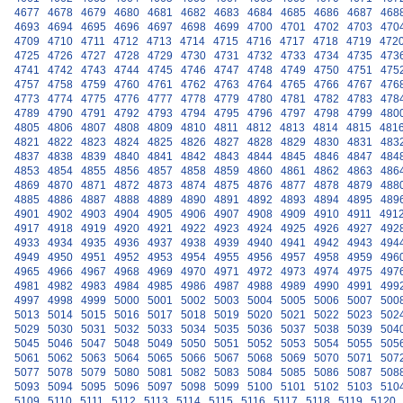
4677
4678
4679
4680
4681
4682
4683
4684
4685
4686
4687
468
4693
4694
4695
4696
4697
4698
4699
4700
4701
4702
4703
470
4709
4710
4711
4712
4713
4714
4715
4716
4717
4718
4719
472
4725
4726
4727
4728
4729
4730
4731
4732
4733
4734
4735
473
4741
4742
4743
4744
4745
4746
4747
4748
4749
4750
4751
475
4757
4758
4759
4760
4761
4762
4763
4764
4765
4766
4767
476
4773
4774
4775
4776
4777
4778
4779
4780
4781
4782
4783
478
4789
4790
4791
4792
4793
4794
4795
4796
4797
4798
4799
480
4805
4806
4807
4808
4809
4810
4811
4812
4813
4814
4815
481
4821
4822
4823
4824
4825
4826
4827
4828
4829
4830
4831
483
4837
4838
4839
4840
4841
4842
4843
4844
4845
4846
4847
484
4853
4854
4855
4856
4857
4858
4859
4860
4861
4862
4863
486
4869
4870
4871
4872
4873
4874
4875
4876
4877
4878
4879
488
4885
4886
4887
4888
4889
4890
4891
4892
4893
4894
4895
489
4901
4902
4903
4904
4905
4906
4907
4908
4909
4910
4911
491
4917
4918
4919
4920
4921
4922
4923
4924
4925
4926
4927
492
4933
4934
4935
4936
4937
4938
4939
4940
4941
4942
4943
494
4949
4950
4951
4952
4953
4954
4955
4956
4957
4958
4959
496
4965
4966
4967
4968
4969
4970
4971
4972
4973
4974
4975
497
4981
4982
4983
4984
4985
4986
4987
4988
4989
4990
4991
499
4997
4998
4999
5000
5001
5002
5003
5004
5005
5006
5007
500
5013
5014
5015
5016
5017
5018
5019
5020
5021
5022
5023
502
5029
5030
5031
5032
5033
5034
5035
5036
5037
5038
5039
504
5045
5046
5047
5048
5049
5050
5051
5052
5053
5054
5055
505
5061
5062
5063
5064
5065
5066
5067
5068
5069
5070
5071
507
5077
5078
5079
5080
5081
5082
5083
5084
5085
5086
5087
508
5093
5094
5095
5096
5097
5098
5099
5100
5101
5102
5103
510
5109
5110
5111
5112
5113
5114
5115
5116
5117
5118
5119
5120