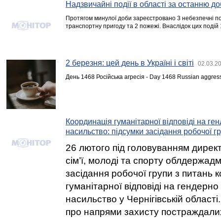
Надзвичайні події в області за останню до
Протягом минулої доби зареєстровано 3 небезпечні под
транспортну пригоду та 2 пожежі. Внаслідок цих подій
2 березня: цей день в Україні і світі
02.03.2
День 1468 Російська агресія - Day 1468 Russian aggres
Координація гуманітарної відповіді на ге
насильство: підсумки засідання робочої г
26 лютого під головуванням дире
сім’ї, молоді та спорту облдержадм
засідання робочої групи з питань 
гуманітарної відповіді на гендерн
насильство у Чернігівській області
про напрями захисту постраждалих