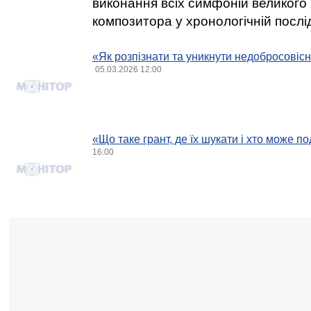
виконання всіх симфоній великого 
композитора у хронологічній послі
«Як розпізнати та уникнути недобросовіс
05.03.2026 12:00
«Що таке грант, де їх шукати і хто може п
16:00