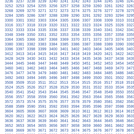
3236
3237
3238
3239
3240
3241
3242
3243
3244
3245
3246
324
3252
3253
3254
3255
3256
3257
3258
3259
3260
3261
3262
326
3268
3269
3270
3271
3272
3273
3274
3275
3276
3277
3278
327
3284
3285
3286
3287
3288
3289
3290
3291
3292
3293
3294
329
3300
3301
3302
3303
3304
3305
3306
3307
3308
3309
3310
331
3316
3317
3318
3319
3320
3321
3322
3323
3324
3325
3326
332
3332
3333
3334
3335
3336
3337
3338
3339
3340
3341
3342
334
3348
3349
3350
3351
3352
3353
3354
3355
3356
3357
3358
335
3364
3365
3366
3367
3368
3369
3370
3371
3372
3373
3374
337
3380
3381
3382
3383
3384
3385
3386
3387
3388
3389
3390
339
3396
3397
3398
3399
3400
3401
3402
3403
3404
3405
3406
340
3412
3413
3414
3415
3416
3417
3418
3419
3420
3421
3422
342
3428
3429
3430
3431
3432
3433
3434
3435
3436
3437
3438
343
3444
3445
3446
3447
3448
3449
3450
3451
3452
3453
3454
345
3460
3461
3462
3463
3464
3465
3466
3467
3468
3469
3470
347
3476
3477
3478
3479
3480
3481
3482
3483
3484
3485
3486
348
3492
3493
3494
3495
3496
3497
3498
3499
3500
3501
3502
350
3508
3509
3510
3511
3512
3513
3514
3515
3516
3517
3518
351
3524
3525
3526
3527
3528
3529
3530
3531
3532
3533
3534
353
3540
3541
3542
3543
3544
3545
3546
3547
3548
3549
3550
355
3556
3557
3558
3559
3560
3561
3562
3563
3564
3565
3566
356
3572
3573
3574
3575
3576
3577
3578
3579
3580
3581
3582
358
3588
3589
3590
3591
3592
3593
3594
3595
3596
3597
3598
359
3604
3605
3606
3607
3608
3609
3610
3611
3612
3613
3614
361
3620
3621
3622
3623
3624
3625
3626
3627
3628
3629
3630
363
3636
3637
3638
3639
3640
3641
3642
3643
3644
3645
3646
364
3652
3653
3654
3655
3656
3657
3658
3659
3660
3661
3662
366
3668
3669
3670
3671
3672
3673
3674
3675
3676
3677
3678
367