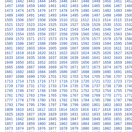
1441
1442
1443
1444
1445
1446
1447
1448
1449
1450
1451
145
1457
1458
1459
1460
1461
1462
1463
1464
1465
1466
1467
146
1473
1474
1475
1476
1477
1478
1479
1480
1481
1482
1483
148
1489
1490
1491
1492
1493
1494
1495
1496
1497
1498
1499
150
1505
1506
1507
1508
1509
1510
1511
1512
1513
1514
1515
151
1521
1522
1523
1524
1525
1526
1527
1528
1529
1530
1531
153
1537
1538
1539
1540
1541
1542
1543
1544
1545
1546
1547
154
1553
1554
1555
1556
1557
1558
1559
1560
1561
1562
1563
156
1569
1570
1571
1572
1573
1574
1575
1576
1577
1578
1579
158
1585
1586
1587
1588
1589
1590
1591
1592
1593
1594
1595
159
1601
1602
1603
1604
1605
1606
1607
1608
1609
1610
1611
161
1617
1618
1619
1620
1621
1622
1623
1624
1625
1626
1627
162
1633
1634
1635
1636
1637
1638
1639
1640
1641
1642
1643
164
1649
1650
1651
1652
1653
1654
1655
1656
1657
1658
1659
166
1665
1666
1667
1668
1669
1670
1671
1672
1673
1674
1675
167
1681
1682
1683
1684
1685
1686
1687
1688
1689
1690
1691
169
1697
1698
1699
1700
1701
1702
1703
1704
1705
1706
1707
170
1713
1714
1715
1716
1717
1718
1719
1720
1721
1722
1723
172
1729
1730
1731
1732
1733
1734
1735
1736
1737
1738
1739
174
1745
1746
1747
1748
1749
1750
1751
1752
1753
1754
1755
175
1761
1762
1763
1764
1765
1766
1767
1768
1769
1770
1771
177
1777
1778
1779
1780
1781
1782
1783
1784
1785
1786
1787
178
1793
1794
1795
1796
1797
1798
1799
1800
1801
1802
1803
180
1809
1810
1811
1812
1813
1814
1815
1816
1817
1818
1819
182
1825
1826
1827
1828
1829
1830
1831
1832
1833
1834
1835
183
1841
1842
1843
1844
1845
1846
1847
1848
1849
1850
1851
185
1857
1858
1859
1860
1861
1862
1863
1864
1865
1866
1867
186
1873
1874
1875
1876
1877
1878
1879
1880
1881
1882
1883
188