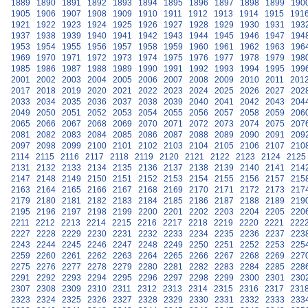
1889
1890
1891
1892
1893
1894
1895
1896
1897
1898
1899
190
1905
1906
1907
1908
1909
1910
1911
1912
1913
1914
1915
191
1921
1922
1923
1924
1925
1926
1927
1928
1929
1930
1931
193
1937
1938
1939
1940
1941
1942
1943
1944
1945
1946
1947
194
1953
1954
1955
1956
1957
1958
1959
1960
1961
1962
1963
196
1969
1970
1971
1972
1973
1974
1975
1976
1977
1978
1979
198
1985
1986
1987
1988
1989
1990
1991
1992
1993
1994
1995
199
2001
2002
2003
2004
2005
2006
2007
2008
2009
2010
2011
201
2017
2018
2019
2020
2021
2022
2023
2024
2025
2026
2027
202
2033
2034
2035
2036
2037
2038
2039
2040
2041
2042
2043
204
2049
2050
2051
2052
2053
2054
2055
2056
2057
2058
2059
206
2065
2066
2067
2068
2069
2070
2071
2072
2073
2074
2075
207
2081
2082
2083
2084
2085
2086
2087
2088
2089
2090
2091
209
2097
2098
2099
2100
2101
2102
2103
2104
2105
2106
2107
210
2114
2115
2116
2117
2118
2119
2120
2121
2122
2123
2124
2125
2131
2132
2133
2134
2135
2136
2137
2138
2139
2140
2141
214
2147
2148
2149
2150
2151
2152
2153
2154
2155
2156
2157
215
2163
2164
2165
2166
2167
2168
2169
2170
2171
2172
2173
217
2179
2180
2181
2182
2183
2184
2185
2186
2187
2188
2189
219
2195
2196
2197
2198
2199
2200
2201
2202
2203
2204
2205
220
2211
2212
2213
2214
2215
2216
2217
2218
2219
2220
2221
222
2227
2228
2229
2230
2231
2232
2233
2234
2235
2236
2237
223
2243
2244
2245
2246
2247
2248
2249
2250
2251
2252
2253
225
2259
2260
2261
2262
2263
2264
2265
2266
2267
2268
2269
227
2275
2276
2277
2278
2279
2280
2281
2282
2283
2284
2285
228
2291
2292
2293
2294
2295
2296
2297
2298
2299
2300
2301
230
2307
2308
2309
2310
2311
2312
2313
2314
2315
2316
2317
231
2323
2324
2325
2326
2327
2328
2329
2330
2331
2332
2333
233