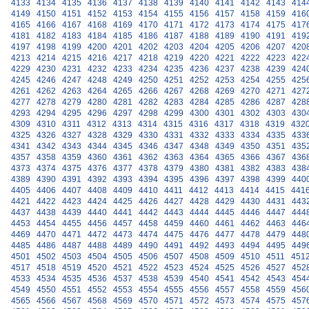
4133
4134
4135
4136
4137
4138
4139
4140
4141
4142
4143
414
4149
4150
4151
4152
4153
4154
4155
4156
4157
4158
4159
416
4165
4166
4167
4168
4169
4170
4171
4172
4173
4174
4175
417
4181
4182
4183
4184
4185
4186
4187
4188
4189
4190
4191
419
4197
4198
4199
4200
4201
4202
4203
4204
4205
4206
4207
420
4213
4214
4215
4216
4217
4218
4219
4220
4221
4222
4223
422
4229
4230
4231
4232
4233
4234
4235
4236
4237
4238
4239
424
4245
4246
4247
4248
4249
4250
4251
4252
4253
4254
4255
425
4261
4262
4263
4264
4265
4266
4267
4268
4269
4270
4271
427
4277
4278
4279
4280
4281
4282
4283
4284
4285
4286
4287
428
4293
4294
4295
4296
4297
4298
4299
4300
4301
4302
4303
430
4309
4310
4311
4312
4313
4314
4315
4316
4317
4318
4319
432
4325
4326
4327
4328
4329
4330
4331
4332
4333
4334
4335
433
4341
4342
4343
4344
4345
4346
4347
4348
4349
4350
4351
435
4357
4358
4359
4360
4361
4362
4363
4364
4365
4366
4367
436
4373
4374
4375
4376
4377
4378
4379
4380
4381
4382
4383
438
4389
4390
4391
4392
4393
4394
4395
4396
4397
4398
4399
440
4405
4406
4407
4408
4409
4410
4411
4412
4413
4414
4415
441
4421
4422
4423
4424
4425
4426
4427
4428
4429
4430
4431
443
4437
4438
4439
4440
4441
4442
4443
4444
4445
4446
4447
444
4453
4454
4455
4456
4457
4458
4459
4460
4461
4462
4463
446
4469
4470
4471
4472
4473
4474
4475
4476
4477
4478
4479
448
4485
4486
4487
4488
4489
4490
4491
4492
4493
4494
4495
449
4501
4502
4503
4504
4505
4506
4507
4508
4509
4510
4511
451
4517
4518
4519
4520
4521
4522
4523
4524
4525
4526
4527
452
4533
4534
4535
4536
4537
4538
4539
4540
4541
4542
4543
454
4549
4550
4551
4552
4553
4554
4555
4556
4557
4558
4559
456
4565
4566
4567
4568
4569
4570
4571
4572
4573
4574
4575
457