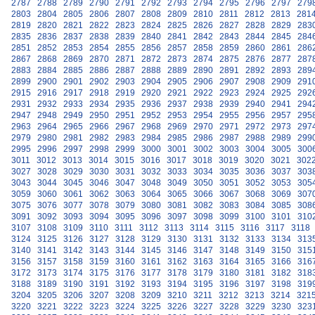
2787
2788
2789
2790
2791
2792
2793
2794
2795
2796
2797
279
2803
2804
2805
2806
2807
2808
2809
2810
2811
2812
2813
281
2819
2820
2821
2822
2823
2824
2825
2826
2827
2828
2829
283
2835
2836
2837
2838
2839
2840
2841
2842
2843
2844
2845
284
2851
2852
2853
2854
2855
2856
2857
2858
2859
2860
2861
286
2867
2868
2869
2870
2871
2872
2873
2874
2875
2876
2877
287
2883
2884
2885
2886
2887
2888
2889
2890
2891
2892
2893
289
2899
2900
2901
2902
2903
2904
2905
2906
2907
2908
2909
291
2915
2916
2917
2918
2919
2920
2921
2922
2923
2924
2925
292
2931
2932
2933
2934
2935
2936
2937
2938
2939
2940
2941
294
2947
2948
2949
2950
2951
2952
2953
2954
2955
2956
2957
295
2963
2964
2965
2966
2967
2968
2969
2970
2971
2972
2973
297
2979
2980
2981
2982
2983
2984
2985
2986
2987
2988
2989
299
2995
2996
2997
2998
2999
3000
3001
3002
3003
3004
3005
300
3011
3012
3013
3014
3015
3016
3017
3018
3019
3020
3021
302
3027
3028
3029
3030
3031
3032
3033
3034
3035
3036
3037
303
3043
3044
3045
3046
3047
3048
3049
3050
3051
3052
3053
305
3059
3060
3061
3062
3063
3064
3065
3066
3067
3068
3069
307
3075
3076
3077
3078
3079
3080
3081
3082
3083
3084
3085
308
3091
3092
3093
3094
3095
3096
3097
3098
3099
3100
3101
310
3107
3108
3109
3110
3111
3112
3113
3114
3115
3116
3117
3118
3124
3125
3126
3127
3128
3129
3130
3131
3132
3133
3134
313
3140
3141
3142
3143
3144
3145
3146
3147
3148
3149
3150
315
3156
3157
3158
3159
3160
3161
3162
3163
3164
3165
3166
316
3172
3173
3174
3175
3176
3177
3178
3179
3180
3181
3182
318
3188
3189
3190
3191
3192
3193
3194
3195
3196
3197
3198
319
3204
3205
3206
3207
3208
3209
3210
3211
3212
3213
3214
321
3220
3221
3222
3223
3224
3225
3226
3227
3228
3229
3230
323