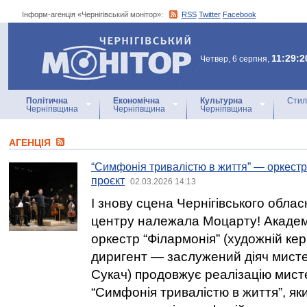
Інформ-агенція «Чернігівський монітор»:
RSS
Twitter
Facebook
Інформ-агенція
«Чернігівський монітор»
11:29:2
Четвер, 6 серпня,
Політична
Економічна
Культурна
Стил
Чернігівщина
Чернігівщина
Чернігівщина
АГЕНЦIЯ
“Симфонія тривалістю в життя” — оркестр
проєкт
02.03.2026 14:13
І знову сцена Чернігівського обла
центру належала Моцарту! Акаде
оркестр “Філармонія” (художній кер
диригент — заслужений діяч мист
Сукач) продовжує реалізацію мист
“Симфонія тривалістю в життя”, я