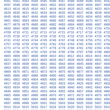
4581
4582
4583
4584
4585
4586
4587
4588
4589
4590
4591
459
4597
4598
4599
4600
4601
4602
4603
4604
4605
4606
4607
460
4613
4614
4615
4616
4617
4618
4619
4620
4621
4622
4623
462
4629
4630
4631
4632
4633
4634
4635
4636
4637
4638
4639
464
4645
4646
4647
4648
4649
4650
4651
4652
4653
4654
4655
465
4661
4662
4663
4664
4665
4666
4667
4668
4669
4670
4671
467
4677
4678
4679
4680
4681
4682
4683
4684
4685
4686
4687
468
4693
4694
4695
4696
4697
4698
4699
4700
4701
4702
4703
470
4709
4710
4711
4712
4713
4714
4715
4716
4717
4718
4719
472
4725
4726
4727
4728
4729
4730
4731
4732
4733
4734
4735
473
4741
4742
4743
4744
4745
4746
4747
4748
4749
4750
4751
475
4757
4758
4759
4760
4761
4762
4763
4764
4765
4766
4767
476
4773
4774
4775
4776
4777
4778
4779
4780
4781
4782
4783
478
4789
4790
4791
4792
4793
4794
4795
4796
4797
4798
4799
480
4805
4806
4807
4808
4809
4810
4811
4812
4813
4814
4815
481
4821
4822
4823
4824
4825
4826
4827
4828
4829
4830
4831
483
4837
4838
4839
4840
4841
4842
4843
4844
4845
4846
4847
484
4853
4854
4855
4856
4857
4858
4859
4860
4861
4862
4863
486
4869
4870
4871
4872
4873
4874
4875
4876
4877
4878
4879
488
4885
4886
4887
4888
4889
4890
4891
4892
4893
4894
4895
489
4901
4902
4903
4904
4905
4906
4907
4908
4909
4910
4911
491
4917
4918
4919
4920
4921
4922
4923
4924
4925
4926
4927
492
4933
4934
4935
4936
4937
4938
4939
4940
4941
4942
4943
494
4949
4950
4951
4952
4953
4954
4955
4956
4957
4958
4959
496
4965
4966
4967
4968
4969
4970
4971
4972
4973
4974
4975
497
4981
4982
4983
4984
4985
4986
4987
4988
4989
4990
4991
499
4997
4998
4999
5000
5001
5002
5003
5004
5005
5006
5007
500
5013
5014
5015
5016
5017
5018
5019
5020
5021
5022
5023
502