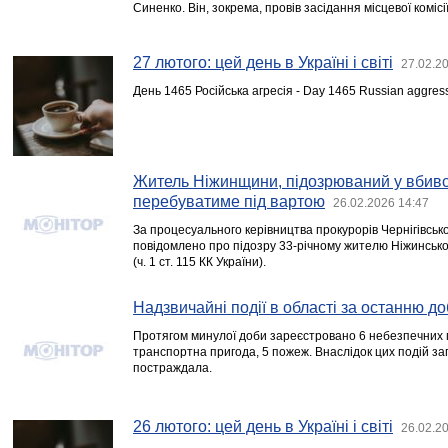
Синенко. Він, зокрема, провів засідання місцевої комісі
27 лютого: цей день в Україні і світі
27.02.2
День 1465 Російська агресія - Day 1465 Russian aggres
Житель Ніжинщини, підозрюваний у вбивс
перебуватиме під вартою
26.02.2026 14:47
За процесуального керівництва прокурорів Чернігівськ
повідомлено про підозру 33-річному жителю Ніжинсько
(ч. 1 ст. 115 КК України).
Надзвичайні події в області за останню до
Протягом минулої доби зареєстровано 6 небезпечних п
транспортна пригода, 5 пожеж. Внаслідок цих подій за
постраждала.
26 лютого: цей день в Україні і світі
26.02.2