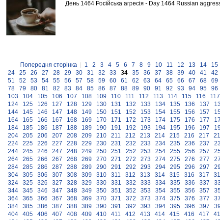
День 1464 Російська агресія - Day 1464 Russian aggres
Попередня сторінка
|
1
2
3
4
5
6
7
8
9
10
11
12
13
14
15
24
25
26
27
28
29
30
31
32
33
34
35
36
37
38
39
40
41
42
51
52
53
54
55
56
57
58
59
60
61
62
63
64
65
66
67
68
69
78
79
80
81
82
83
84
85
86
87
88
89
90
91
92
93
94
95
96
103
104
105
106
107
108
109
110
111
112
113
114
115
116
117
124
125
126
127
128
129
130
131
132
133
134
135
136
137
1
144
145
146
147
148
149
150
151
152
153
154
155
156
157
1
164
165
166
167
168
169
170
171
172
173
174
175
176
177
1
184
185
186
187
188
189
190
191
192
193
194
195
196
197
1
204
205
206
207
208
209
210
211
212
213
214
215
216
217
2
224
225
226
227
228
229
230
231
232
233
234
235
236
237
2
244
245
246
247
248
249
250
251
252
253
254
255
256
257
2
264
265
266
267
268
269
270
271
272
273
274
275
276
277
2
284
285
286
287
288
289
290
291
292
293
294
295
296
297
2
304
305
306
307
308
309
310
311
312
313
314
315
316
317
3
324
325
326
327
328
329
330
331
332
333
334
335
336
337
3
344
345
346
347
348
349
350
351
352
353
354
355
356
357
3
364
365
366
367
368
369
370
371
372
373
374
375
376
377
3
384
385
386
387
388
389
390
391
392
393
394
395
396
397
3
404
405
406
407
408
409
410
411
412
413
414
415
416
417
4