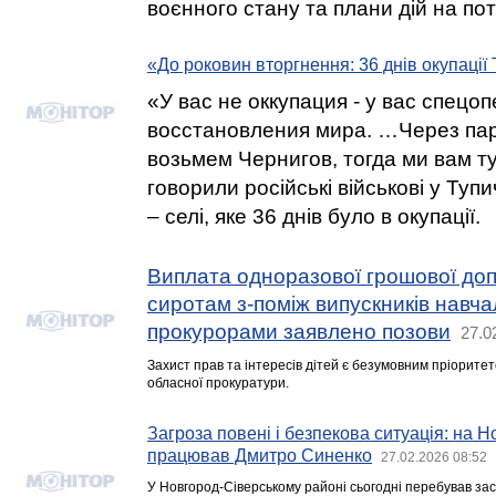
воєнного стану та плани дій на пот
«До роковин вторгнення: 36 днів окупації
«У вас не оккупация - у вас спецо
восстановления мира. …Через пар
возьмем Чернигов, тогда ми вам ту
говорили російські військові у Тупи
– селі, яке 36 днів було в окупації.
Виплата одноразової грошової доп
сиротам з-поміж випускників навча
прокурорами заявлено позови
27.0
Захист прав та інтересів дітей є безумовним пріоритето
обласної прокуратури.
Загроза повені і безпекова ситуація: на 
працював Дмитро Синенко
27.02.2026 08:52
У Новгород-Сіверському районі сьогодні перебував за