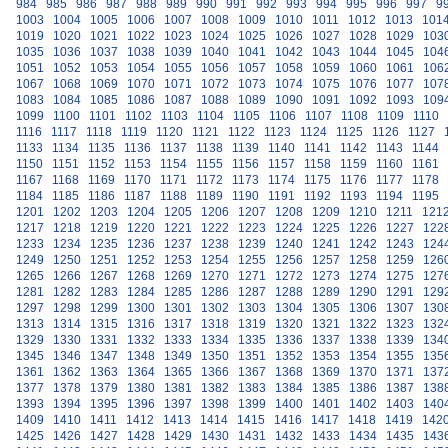
984
985
986
987
988
989
990
991
992
993
994
995
996
997
9
1003
1004
1005
1006
1007
1008
1009
1010
1011
1012
1013
101
1019
1020
1021
1022
1023
1024
1025
1026
1027
1028
1029
103
1035
1036
1037
1038
1039
1040
1041
1042
1043
1044
1045
104
1051
1052
1053
1054
1055
1056
1057
1058
1059
1060
1061
106
1067
1068
1069
1070
1071
1072
1073
1074
1075
1076
1077
107
1083
1084
1085
1086
1087
1088
1089
1090
1091
1092
1093
109
1099
1100
1101
1102
1103
1104
1105
1106
1107
1108
1109
1110
1116
1117
1118
1119
1120
1121
1122
1123
1124
1125
1126
1127
1133
1134
1135
1136
1137
1138
1139
1140
1141
1142
1143
1144
1150
1151
1152
1153
1154
1155
1156
1157
1158
1159
1160
1161
1167
1168
1169
1170
1171
1172
1173
1174
1175
1176
1177
1178
1184
1185
1186
1187
1188
1189
1190
1191
1192
1193
1194
1195
1201
1202
1203
1204
1205
1206
1207
1208
1209
1210
1211
121
1217
1218
1219
1220
1221
1222
1223
1224
1225
1226
1227
122
1233
1234
1235
1236
1237
1238
1239
1240
1241
1242
1243
124
1249
1250
1251
1252
1253
1254
1255
1256
1257
1258
1259
126
1265
1266
1267
1268
1269
1270
1271
1272
1273
1274
1275
127
1281
1282
1283
1284
1285
1286
1287
1288
1289
1290
1291
129
1297
1298
1299
1300
1301
1302
1303
1304
1305
1306
1307
130
1313
1314
1315
1316
1317
1318
1319
1320
1321
1322
1323
132
1329
1330
1331
1332
1333
1334
1335
1336
1337
1338
1339
134
1345
1346
1347
1348
1349
1350
1351
1352
1353
1354
1355
135
1361
1362
1363
1364
1365
1366
1367
1368
1369
1370
1371
137
1377
1378
1379
1380
1381
1382
1383
1384
1385
1386
1387
138
1393
1394
1395
1396
1397
1398
1399
1400
1401
1402
1403
140
1409
1410
1411
1412
1413
1414
1415
1416
1417
1418
1419
142
1425
1426
1427
1428
1429
1430
1431
1432
1433
1434
1435
143