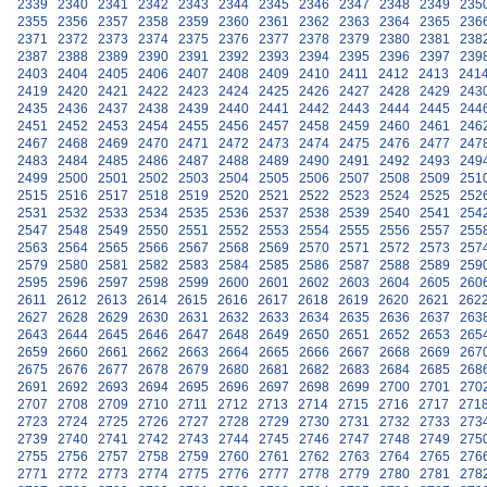
2339
2340
2341
2342
2343
2344
2345
2346
2347
2348
2349
235
2355
2356
2357
2358
2359
2360
2361
2362
2363
2364
2365
236
2371
2372
2373
2374
2375
2376
2377
2378
2379
2380
2381
238
2387
2388
2389
2390
2391
2392
2393
2394
2395
2396
2397
239
2403
2404
2405
2406
2407
2408
2409
2410
2411
2412
2413
241
2419
2420
2421
2422
2423
2424
2425
2426
2427
2428
2429
243
2435
2436
2437
2438
2439
2440
2441
2442
2443
2444
2445
244
2451
2452
2453
2454
2455
2456
2457
2458
2459
2460
2461
246
2467
2468
2469
2470
2471
2472
2473
2474
2475
2476
2477
247
2483
2484
2485
2486
2487
2488
2489
2490
2491
2492
2493
249
2499
2500
2501
2502
2503
2504
2505
2506
2507
2508
2509
251
2515
2516
2517
2518
2519
2520
2521
2522
2523
2524
2525
252
2531
2532
2533
2534
2535
2536
2537
2538
2539
2540
2541
254
2547
2548
2549
2550
2551
2552
2553
2554
2555
2556
2557
255
2563
2564
2565
2566
2567
2568
2569
2570
2571
2572
2573
257
2579
2580
2581
2582
2583
2584
2585
2586
2587
2588
2589
259
2595
2596
2597
2598
2599
2600
2601
2602
2603
2604
2605
260
2611
2612
2613
2614
2615
2616
2617
2618
2619
2620
2621
262
2627
2628
2629
2630
2631
2632
2633
2634
2635
2636
2637
263
2643
2644
2645
2646
2647
2648
2649
2650
2651
2652
2653
265
2659
2660
2661
2662
2663
2664
2665
2666
2667
2668
2669
267
2675
2676
2677
2678
2679
2680
2681
2682
2683
2684
2685
268
2691
2692
2693
2694
2695
2696
2697
2698
2699
2700
2701
270
2707
2708
2709
2710
2711
2712
2713
2714
2715
2716
2717
271
2723
2724
2725
2726
2727
2728
2729
2730
2731
2732
2733
273
2739
2740
2741
2742
2743
2744
2745
2746
2747
2748
2749
275
2755
2756
2757
2758
2759
2760
2761
2762
2763
2764
2765
276
2771
2772
2773
2774
2775
2776
2777
2778
2779
2780
2781
278