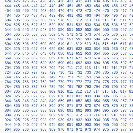
424
425
426
427
428
429
430
431
432
433
434
435
436
437
4
444
445
446
447
448
449
450
451
452
453
454
455
456
457
4
464
465
466
467
468
469
470
471
472
473
474
475
476
477
4
484
485
486
487
488
489
490
491
492
493
494
495
496
497
4
504
505
506
507
508
509
510
511
512
513
514
515
516
517
5
524
525
526
527
528
529
530
531
532
533
534
535
536
537
5
544
545
546
547
548
549
550
551
552
553
554
555
556
557
5
564
565
566
567
568
569
570
571
572
573
574
575
576
577
5
584
585
586
587
588
589
590
591
592
593
594
595
596
597
5
604
605
606
607
608
609
610
611
612
613
614
615
616
617
6
624
625
626
627
628
629
630
631
632
633
634
635
636
637
6
644
645
646
647
648
649
650
651
652
653
654
655
656
657
6
664
665
666
667
668
669
670
671
672
673
674
675
676
677
6
684
685
686
687
688
689
690
691
692
693
694
695
696
697
6
704
705
706
707
708
709
710
711
712
713
714
715
716
717
7
724
725
726
727
728
729
730
731
732
733
734
735
736
737
7
744
745
746
747
748
749
750
751
752
753
754
755
756
757
7
764
765
766
767
768
769
770
771
772
773
774
775
776
777
7
784
785
786
787
788
789
790
791
792
793
794
795
796
797
7
804
805
806
807
808
809
810
811
812
813
814
815
816
817
8
824
825
826
827
828
829
830
831
832
833
834
835
836
837
8
844
845
846
847
848
849
850
851
852
853
854
855
856
857
8
864
865
866
867
868
869
870
871
872
873
874
875
876
877
8
884
885
886
887
888
889
890
891
892
893
894
895
896
897
8
904
905
906
907
908
909
910
911
912
913
914
915
916
917
9
924
925
926
927
928
929
930
931
932
933
934
935
936
937
9
944
945
946
947
948
949
950
951
952
953
954
955
956
957
9
964
965
966
967
968
969
970
971
972
973
974
975
976
977
9