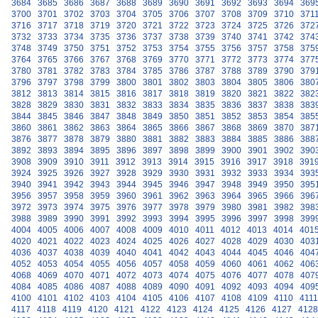
3684
3685
3686
3687
3688
3689
3690
3691
3692
3693
3694
369
3700
3701
3702
3703
3704
3705
3706
3707
3708
3709
3710
371
3716
3717
3718
3719
3720
3721
3722
3723
3724
3725
3726
372
3732
3733
3734
3735
3736
3737
3738
3739
3740
3741
3742
374
3748
3749
3750
3751
3752
3753
3754
3755
3756
3757
3758
375
3764
3765
3766
3767
3768
3769
3770
3771
3772
3773
3774
377
3780
3781
3782
3783
3784
3785
3786
3787
3788
3789
3790
379
3796
3797
3798
3799
3800
3801
3802
3803
3804
3805
3806
380
3812
3813
3814
3815
3816
3817
3818
3819
3820
3821
3822
382
3828
3829
3830
3831
3832
3833
3834
3835
3836
3837
3838
383
3844
3845
3846
3847
3848
3849
3850
3851
3852
3853
3854
385
3860
3861
3862
3863
3864
3865
3866
3867
3868
3869
3870
387
3876
3877
3878
3879
3880
3881
3882
3883
3884
3885
3886
388
3892
3893
3894
3895
3896
3897
3898
3899
3900
3901
3902
390
3908
3909
3910
3911
3912
3913
3914
3915
3916
3917
3918
391
3924
3925
3926
3927
3928
3929
3930
3931
3932
3933
3934
393
3940
3941
3942
3943
3944
3945
3946
3947
3948
3949
3950
395
3956
3957
3958
3959
3960
3961
3962
3963
3964
3965
3966
396
3972
3973
3974
3975
3976
3977
3978
3979
3980
3981
3982
398
3988
3989
3990
3991
3992
3993
3994
3995
3996
3997
3998
399
4004
4005
4006
4007
4008
4009
4010
4011
4012
4013
4014
401
4020
4021
4022
4023
4024
4025
4026
4027
4028
4029
4030
403
4036
4037
4038
4039
4040
4041
4042
4043
4044
4045
4046
404
4052
4053
4054
4055
4056
4057
4058
4059
4060
4061
4062
406
4068
4069
4070
4071
4072
4073
4074
4075
4076
4077
4078
407
4084
4085
4086
4087
4088
4089
4090
4091
4092
4093
4094
409
4100
4101
4102
4103
4104
4105
4106
4107
4108
4109
4110
4111
4117
4118
4119
4120
4121
4122
4123
4124
4125
4126
4127
4128