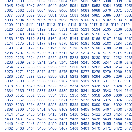
5029
5030
5031
5032
5033
5034
5035
5036
5037
5038
5039
504
5045
5046
5047
5048
5049
5050
5051
5052
5053
5054
5055
505
5061
5062
5063
5064
5065
5066
5067
5068
5069
5070
5071
507
5077
5078
5079
5080
5081
5082
5083
5084
5085
5086
5087
508
5093
5094
5095
5096
5097
5098
5099
5100
5101
5102
5103
510
5109
5110
5111
5112
5113
5114
5115
5116
5117
5118
5119
5120
5126
5127
5128
5129
5130
5131
5132
5133
5134
5135
5136
513
5142
5143
5144
5145
5146
5147
5148
5149
5150
5151
5152
515
5158
5159
5160
5161
5162
5163
5164
5165
5166
5167
5168
516
5174
5175
5176
5177
5178
5179
5180
5181
5182
5183
5184
518
5190
5191
5192
5193
5194
5195
5196
5197
5198
5199
5200
520
5206
5207
5208
5209
5210
5211
5212
5213
5214
5215
5216
521
5222
5223
5224
5225
5226
5227
5228
5229
5230
5231
5232
523
5238
5239
5240
5241
5242
5243
5244
5245
5246
5247
5248
524
5254
5255
5256
5257
5258
5259
5260
5261
5262
5263
5264
526
5270
5271
5272
5273
5274
5275
5276
5277
5278
5279
5280
528
5286
5287
5288
5289
5290
5291
5292
5293
5294
5295
5296
529
5302
5303
5304
5305
5306
5307
5308
5309
5310
5311
5312
531
5318
5319
5320
5321
5322
5323
5324
5325
5326
5327
5328
532
5334
5335
5336
5337
5338
5339
5340
5341
5342
5343
5344
534
5350
5351
5352
5353
5354
5355
5356
5357
5358
5359
5360
536
5366
5367
5368
5369
5370
5371
5372
5373
5374
5375
5376
537
5382
5383
5384
5385
5386
5387
5388
5389
5390
5391
5392
539
5398
5399
5400
5401
5402
5403
5404
5405
5406
5407
5408
540
5414
5415
5416
5417
5418
5419
5420
5421
5422
5423
5424
542
5430
5431
5432
5433
5434
5435
5436
5437
5438
5439
5440
544
5446
5447
5448
5449
5450
5451
5452
5453
5454
5455
5456
545
5462
5463
5464
5465
5466
5467
5468
5469
5470
5471
5472
547