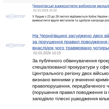
Чернігівські важкоатлети вибороли медалі
02.03.2026 10:20
У Луцьку з 23 до 28 лютого відбувається Кубок України з
важкоатлети вдало виступили та здобули нагороди різн
На Чернігівщині засуджено двох в
за порушення правил поводження 
внаслідок чого травмовано чотирьо
02.03.2026 10:19
За публічного обвинувачення проку
спеціалізованої прокуратури у сф
Центрального регіону двох військ
визнано винними у вчиненні кримі
правопорушення, передбаченого ч. 
(порушення правил поводження із
заподіяло тілесні ушкодження кіль