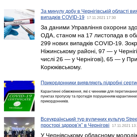
За минулу добу в Чернігівській області в
випадків COVID-19
17.11.2021 17:30
За даними Управління охорони здор
ОДА, станом на 17 листопада в об
299 нових випадків COVID-19. Зок
Ніжинському районі, 97 — у Черніг
числі 26 — у Чернігові), 65 — у П
Корюківському.
Прикордонники виявляють підробні серти
Карантинні обмеження, які є чинними для перетинання
пунктах пропуску та протидія порушенням карантинни
прикордонників.
Всеукраїнський тур вуличних культур Street
просторі здоров'я" в Чернігові
17.11.2021 13
У Чернівському обласному молоді