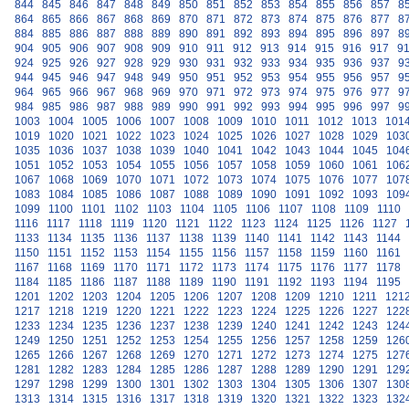
844
845
846
847
848
849
850
851
852
853
854
855
856
857
8
864
865
866
867
868
869
870
871
872
873
874
875
876
877
8
884
885
886
887
888
889
890
891
892
893
894
895
896
897
8
904
905
906
907
908
909
910
911
912
913
914
915
916
917
9
924
925
926
927
928
929
930
931
932
933
934
935
936
937
9
944
945
946
947
948
949
950
951
952
953
954
955
956
957
9
964
965
966
967
968
969
970
971
972
973
974
975
976
977
9
984
985
986
987
988
989
990
991
992
993
994
995
996
997
9
1003
1004
1005
1006
1007
1008
1009
1010
1011
1012
1013
101
1019
1020
1021
1022
1023
1024
1025
1026
1027
1028
1029
103
1035
1036
1037
1038
1039
1040
1041
1042
1043
1044
1045
104
1051
1052
1053
1054
1055
1056
1057
1058
1059
1060
1061
106
1067
1068
1069
1070
1071
1072
1073
1074
1075
1076
1077
107
1083
1084
1085
1086
1087
1088
1089
1090
1091
1092
1093
109
1099
1100
1101
1102
1103
1104
1105
1106
1107
1108
1109
1110
1116
1117
1118
1119
1120
1121
1122
1123
1124
1125
1126
1127
1133
1134
1135
1136
1137
1138
1139
1140
1141
1142
1143
1144
1150
1151
1152
1153
1154
1155
1156
1157
1158
1159
1160
1161
1167
1168
1169
1170
1171
1172
1173
1174
1175
1176
1177
1178
1184
1185
1186
1187
1188
1189
1190
1191
1192
1193
1194
1195
1201
1202
1203
1204
1205
1206
1207
1208
1209
1210
1211
121
1217
1218
1219
1220
1221
1222
1223
1224
1225
1226
1227
122
1233
1234
1235
1236
1237
1238
1239
1240
1241
1242
1243
124
1249
1250
1251
1252
1253
1254
1255
1256
1257
1258
1259
126
1265
1266
1267
1268
1269
1270
1271
1272
1273
1274
1275
127
1281
1282
1283
1284
1285
1286
1287
1288
1289
1290
1291
129
1297
1298
1299
1300
1301
1302
1303
1304
1305
1306
1307
130
1313
1314
1315
1316
1317
1318
1319
1320
1321
1322
1323
132