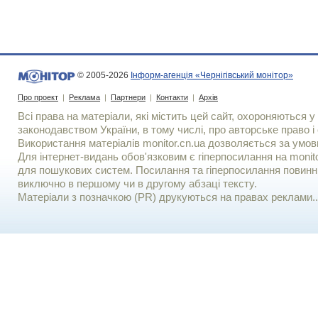
© 2005-2026
Інформ-агенція «Чернігівський монітор»
Про проект
|
Реклама
|
Партнери
|
Контакти
|
Архів
Всі права на матеріали, які містить цей сайт, охороняються у 
законодавством України, в тому числі, про авторське право і 
Використання матерiалiв monitor.cn.ua дозволяється за умов
Для iнтернет-видань обов'язковим є гiперпосилання на monito
для пошукових систем. Посилання та гіперпосилання повинні
виключно в першому чи в другому абзаці тексту.
Матеріали з позначкою (PR) друкуються на правах реклами..