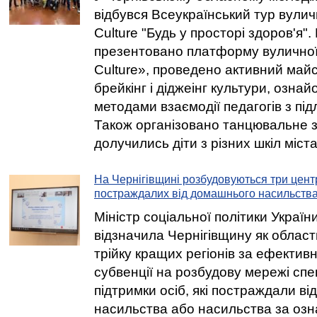
відбувся Всеукраїнський тур вулич
Culture "Будь у просторі здоров'я".
презентовано платформу вуличної 
Culture», проведено активний май
брейкінг і діджеінг культури, ознай
методами взаємодії педагогів з пі
Також організовано танцювальне з
долучились діти з різних шкіл міста
На Чернігівщині розбудовуються три центр
постраждалих від домашнього насильств
Міністр соціальної політики Украї
відзначила Чернігівщину як област
трійку кращих регіонів за ефектив
субвенції на розбудову мережі спе
підтримки осіб, які постраждали в
насильства або насильства за озна