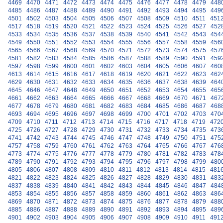
4469
4470
4471
4472
4473
4474
4475
4476
4477
4478
4479
448
4485
4486
4487
4488
4489
4490
4491
4492
4493
4494
4495
449
4501
4502
4503
4504
4505
4506
4507
4508
4509
4510
4511
451
4517
4518
4519
4520
4521
4522
4523
4524
4525
4526
4527
452
4533
4534
4535
4536
4537
4538
4539
4540
4541
4542
4543
454
4549
4550
4551
4552
4553
4554
4555
4556
4557
4558
4559
456
4565
4566
4567
4568
4569
4570
4571
4572
4573
4574
4575
457
4581
4582
4583
4584
4585
4586
4587
4588
4589
4590
4591
459
4597
4598
4599
4600
4601
4602
4603
4604
4605
4606
4607
460
4613
4614
4615
4616
4617
4618
4619
4620
4621
4622
4623
462
4629
4630
4631
4632
4633
4634
4635
4636
4637
4638
4639
464
4645
4646
4647
4648
4649
4650
4651
4652
4653
4654
4655
465
4661
4662
4663
4664
4665
4666
4667
4668
4669
4670
4671
467
4677
4678
4679
4680
4681
4682
4683
4684
4685
4686
4687
468
4693
4694
4695
4696
4697
4698
4699
4700
4701
4702
4703
470
4709
4710
4711
4712
4713
4714
4715
4716
4717
4718
4719
472
4725
4726
4727
4728
4729
4730
4731
4732
4733
4734
4735
473
4741
4742
4743
4744
4745
4746
4747
4748
4749
4750
4751
475
4757
4758
4759
4760
4761
4762
4763
4764
4765
4766
4767
476
4773
4774
4775
4776
4777
4778
4779
4780
4781
4782
4783
478
4789
4790
4791
4792
4793
4794
4795
4796
4797
4798
4799
480
4805
4806
4807
4808
4809
4810
4811
4812
4813
4814
4815
481
4821
4822
4823
4824
4825
4826
4827
4828
4829
4830
4831
483
4837
4838
4839
4840
4841
4842
4843
4844
4845
4846
4847
484
4853
4854
4855
4856
4857
4858
4859
4860
4861
4862
4863
486
4869
4870
4871
4872
4873
4874
4875
4876
4877
4878
4879
488
4885
4886
4887
4888
4889
4890
4891
4892
4893
4894
4895
489
4901
4902
4903
4904
4905
4906
4907
4908
4909
4910
4911
491