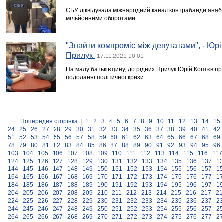
СБУ ліквідувала міжнародний канал контрабанди анабо
мільйонними оборотами
"Знайти компроміс між депутатами", - Юрі
Прилук
17.11.2021 10:01
На малу батьківщину, до рідних Прилук Юрій Коптєв пр
подоланні політичної кризи.
Попередня сторінка
|
1
2
3
4
5
6
7
8
9
10
11
12
13
14
15
24
25
26
27
28
29
30
31
32
33
34
35
36
37
38
39
40
41
42
51
52
53
54
55
56
57
58
59
60
61
62
63
64
65
66
67
68
69
78
79
80
81
82
83
84
85
86
87
88
89
90
91
92
93
94
95
96
103
104
105
106
107
108
109
110
111
112
113
114
115
116
117
124
125
126
127
128
129
130
131
132
133
134
135
136
137
1
144
145
146
147
148
149
150
151
152
153
154
155
156
157
1
164
165
166
167
168
169
170
171
172
173
174
175
176
177
1
184
185
186
187
188
189
190
191
192
193
194
195
196
197
1
204
205
206
207
208
209
210
211
212
213
214
215
216
217
2
224
225
226
227
228
229
230
231
232
233
234
235
236
237
2
244
245
246
247
248
249
250
251
252
253
254
255
256
257
2
264
265
266
267
268
269
270
271
272
273
274
275
276
277
2