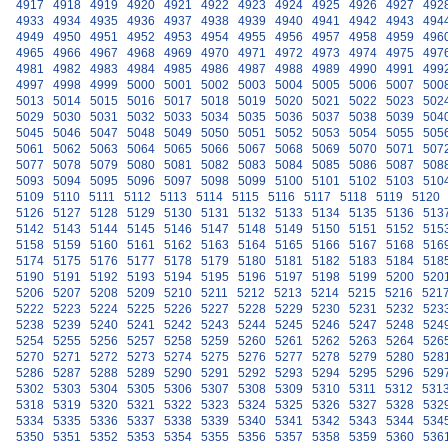
4917
4918
4919
4920
4921
4922
4923
4924
4925
4926
4927
492
4933
4934
4935
4936
4937
4938
4939
4940
4941
4942
4943
494
4949
4950
4951
4952
4953
4954
4955
4956
4957
4958
4959
496
4965
4966
4967
4968
4969
4970
4971
4972
4973
4974
4975
497
4981
4982
4983
4984
4985
4986
4987
4988
4989
4990
4991
499
4997
4998
4999
5000
5001
5002
5003
5004
5005
5006
5007
500
5013
5014
5015
5016
5017
5018
5019
5020
5021
5022
5023
502
5029
5030
5031
5032
5033
5034
5035
5036
5037
5038
5039
504
5045
5046
5047
5048
5049
5050
5051
5052
5053
5054
5055
505
5061
5062
5063
5064
5065
5066
5067
5068
5069
5070
5071
507
5077
5078
5079
5080
5081
5082
5083
5084
5085
5086
5087
508
5093
5094
5095
5096
5097
5098
5099
5100
5101
5102
5103
510
5109
5110
5111
5112
5113
5114
5115
5116
5117
5118
5119
5120
5126
5127
5128
5129
5130
5131
5132
5133
5134
5135
5136
513
5142
5143
5144
5145
5146
5147
5148
5149
5150
5151
5152
515
5158
5159
5160
5161
5162
5163
5164
5165
5166
5167
5168
516
5174
5175
5176
5177
5178
5179
5180
5181
5182
5183
5184
518
5190
5191
5192
5193
5194
5195
5196
5197
5198
5199
5200
520
5206
5207
5208
5209
5210
5211
5212
5213
5214
5215
5216
521
5222
5223
5224
5225
5226
5227
5228
5229
5230
5231
5232
523
5238
5239
5240
5241
5242
5243
5244
5245
5246
5247
5248
524
5254
5255
5256
5257
5258
5259
5260
5261
5262
5263
5264
526
5270
5271
5272
5273
5274
5275
5276
5277
5278
5279
5280
528
5286
5287
5288
5289
5290
5291
5292
5293
5294
5295
5296
529
5302
5303
5304
5305
5306
5307
5308
5309
5310
5311
5312
531
5318
5319
5320
5321
5322
5323
5324
5325
5326
5327
5328
532
5334
5335
5336
5337
5338
5339
5340
5341
5342
5343
5344
534
5350
5351
5352
5353
5354
5355
5356
5357
5358
5359
5360
536