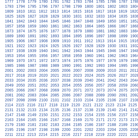
1777
1778
1779
1780
1781
1782
1783
1784
1785
1786
1787
178
1793
1794
1795
1796
1797
1798
1799
1800
1801
1802
1803
180
1809
1810
1811
1812
1813
1814
1815
1816
1817
1818
1819
182
1825
1826
1827
1828
1829
1830
1831
1832
1833
1834
1835
183
1841
1842
1843
1844
1845
1846
1847
1848
1849
1850
1851
185
1857
1858
1859
1860
1861
1862
1863
1864
1865
1866
1867
186
1873
1874
1875
1876
1877
1878
1879
1880
1881
1882
1883
188
1889
1890
1891
1892
1893
1894
1895
1896
1897
1898
1899
190
1905
1906
1907
1908
1909
1910
1911
1912
1913
1914
1915
191
1921
1922
1923
1924
1925
1926
1927
1928
1929
1930
1931
193
1937
1938
1939
1940
1941
1942
1943
1944
1945
1946
1947
194
1953
1954
1955
1956
1957
1958
1959
1960
1961
1962
1963
196
1969
1970
1971
1972
1973
1974
1975
1976
1977
1978
1979
198
1985
1986
1987
1988
1989
1990
1991
1992
1993
1994
1995
199
2001
2002
2003
2004
2005
2006
2007
2008
2009
2010
2011
201
2017
2018
2019
2020
2021
2022
2023
2024
2025
2026
2027
202
2033
2034
2035
2036
2037
2038
2039
2040
2041
2042
2043
204
2049
2050
2051
2052
2053
2054
2055
2056
2057
2058
2059
206
2065
2066
2067
2068
2069
2070
2071
2072
2073
2074
2075
207
2081
2082
2083
2084
2085
2086
2087
2088
2089
2090
2091
209
2097
2098
2099
2100
2101
2102
2103
2104
2105
2106
2107
210
2114
2115
2116
2117
2118
2119
2120
2121
2122
2123
2124
2125
2131
2132
2133
2134
2135
2136
2137
2138
2139
2140
2141
214
2147
2148
2149
2150
2151
2152
2153
2154
2155
2156
2157
215
2163
2164
2165
2166
2167
2168
2169
2170
2171
2172
2173
217
2179
2180
2181
2182
2183
2184
2185
2186
2187
2188
2189
219
2195
2196
2197
2198
2199
2200
2201
2202
2203
2204
2205
220
2211
2212
2213
2214
2215
2216
2217
2218
2219
2220
2221
222