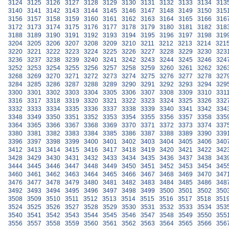
3124
3125
3126
3127
3128
3129
3130
3131
3132
3133
3134
313
3140
3141
3142
3143
3144
3145
3146
3147
3148
3149
3150
315
3156
3157
3158
3159
3160
3161
3162
3163
3164
3165
3166
316
3172
3173
3174
3175
3176
3177
3178
3179
3180
3181
3182
318
3188
3189
3190
3191
3192
3193
3194
3195
3196
3197
3198
319
3204
3205
3206
3207
3208
3209
3210
3211
3212
3213
3214
321
3220
3221
3222
3223
3224
3225
3226
3227
3228
3229
3230
323
3236
3237
3238
3239
3240
3241
3242
3243
3244
3245
3246
324
3252
3253
3254
3255
3256
3257
3258
3259
3260
3261
3262
326
3268
3269
3270
3271
3272
3273
3274
3275
3276
3277
3278
327
3284
3285
3286
3287
3288
3289
3290
3291
3292
3293
3294
329
3300
3301
3302
3303
3304
3305
3306
3307
3308
3309
3310
331
3316
3317
3318
3319
3320
3321
3322
3323
3324
3325
3326
332
3332
3333
3334
3335
3336
3337
3338
3339
3340
3341
3342
334
3348
3349
3350
3351
3352
3353
3354
3355
3356
3357
3358
335
3364
3365
3366
3367
3368
3369
3370
3371
3372
3373
3374
337
3380
3381
3382
3383
3384
3385
3386
3387
3388
3389
3390
339
3396
3397
3398
3399
3400
3401
3402
3403
3404
3405
3406
340
3412
3413
3414
3415
3416
3417
3418
3419
3420
3421
3422
342
3428
3429
3430
3431
3432
3433
3434
3435
3436
3437
3438
343
3444
3445
3446
3447
3448
3449
3450
3451
3452
3453
3454
345
3460
3461
3462
3463
3464
3465
3466
3467
3468
3469
3470
347
3476
3477
3478
3479
3480
3481
3482
3483
3484
3485
3486
348
3492
3493
3494
3495
3496
3497
3498
3499
3500
3501
3502
350
3508
3509
3510
3511
3512
3513
3514
3515
3516
3517
3518
351
3524
3525
3526
3527
3528
3529
3530
3531
3532
3533
3534
353
3540
3541
3542
3543
3544
3545
3546
3547
3548
3549
3550
355
3556
3557
3558
3559
3560
3561
3562
3563
3564
3565
3566
356