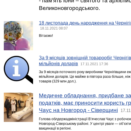
- пам'ять Іони – святого та архієпи
Великоновгородського.
18 листопада день народження на Чернігі
18.11.2021 08:07
Вітаємо!
За 9 місяців зовнішній товарообіг Черні
мільйонів доларів
17.11.2021 17:36
За 9 місяців поточного року виробники Чернігівщини е
мільйони доларів. Це майже в півтора раза більше, ніж 
товарів (329 млн дол.).
Медичне обладнання, придбане за
податків, має приносити користь г
Чаус на Новгород - Сіверщині
17.11
Голова облдержадміністрації В’ячеслав Чаус з робочою
Новгород-Сіверському районі. У центрі уваги — об’єкт
вакцинації в регіоні.