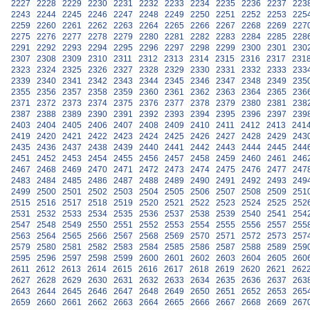
2227
2228
2229
2230
2231
2232
2233
2234
2235
2236
2237
223
2243
2244
2245
2246
2247
2248
2249
2250
2251
2252
2253
225
2259
2260
2261
2262
2263
2264
2265
2266
2267
2268
2269
227
2275
2276
2277
2278
2279
2280
2281
2282
2283
2284
2285
228
2291
2292
2293
2294
2295
2296
2297
2298
2299
2300
2301
230
2307
2308
2309
2310
2311
2312
2313
2314
2315
2316
2317
231
2323
2324
2325
2326
2327
2328
2329
2330
2331
2332
2333
233
2339
2340
2341
2342
2343
2344
2345
2346
2347
2348
2349
235
2355
2356
2357
2358
2359
2360
2361
2362
2363
2364
2365
236
2371
2372
2373
2374
2375
2376
2377
2378
2379
2380
2381
238
2387
2388
2389
2390
2391
2392
2393
2394
2395
2396
2397
239
2403
2404
2405
2406
2407
2408
2409
2410
2411
2412
2413
241
2419
2420
2421
2422
2423
2424
2425
2426
2427
2428
2429
243
2435
2436
2437
2438
2439
2440
2441
2442
2443
2444
2445
244
2451
2452
2453
2454
2455
2456
2457
2458
2459
2460
2461
246
2467
2468
2469
2470
2471
2472
2473
2474
2475
2476
2477
247
2483
2484
2485
2486
2487
2488
2489
2490
2491
2492
2493
249
2499
2500
2501
2502
2503
2504
2505
2506
2507
2508
2509
251
2515
2516
2517
2518
2519
2520
2521
2522
2523
2524
2525
252
2531
2532
2533
2534
2535
2536
2537
2538
2539
2540
2541
254
2547
2548
2549
2550
2551
2552
2553
2554
2555
2556
2557
255
2563
2564
2565
2566
2567
2568
2569
2570
2571
2572
2573
257
2579
2580
2581
2582
2583
2584
2585
2586
2587
2588
2589
259
2595
2596
2597
2598
2599
2600
2601
2602
2603
2604
2605
260
2611
2612
2613
2614
2615
2616
2617
2618
2619
2620
2621
262
2627
2628
2629
2630
2631
2632
2633
2634
2635
2636
2637
263
2643
2644
2645
2646
2647
2648
2649
2650
2651
2652
2653
265
2659
2660
2661
2662
2663
2664
2665
2666
2667
2668
2669
267