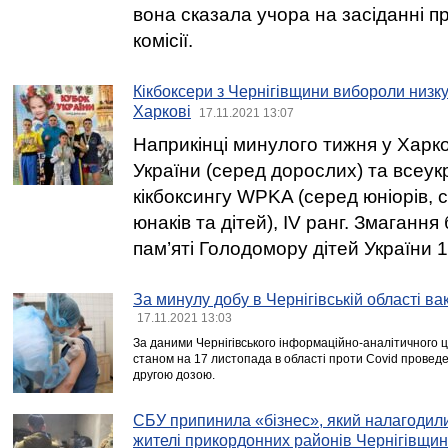
вона сказала учора на засіданні п
комісії.
Кікбоксери з Чернігівщини вибороли низку
Харкові
17.11.2021 13:07
Наприкінці минулого тижня у Харко
України (серед дорослих) та всеукр
кікбоксингу WPKA (серед юніорів, 
юнаків та дітей), IV ранг. Змагання
пам’яті Голодомору дітей України 1
За минулу добу в Чернігівській області в
17.11.2021 13:03
За даними Чернігівського інформаційно-аналітичного ц
станом на 17 листопада в області проти Covid прове
другою дозою.
СБУ припинила «бізнес», який налагодили
жителі прикордонних районів Чернігівщи