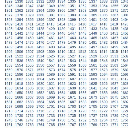
1329
1330
1331
1332
1333
1334
1335
1336
1337
1338
1339
134
1345
1346
1347
1348
1349
1350
1351
1352
1353
1354
1355
135
1361
1362
1363
1364
1365
1366
1367
1368
1369
1370
1371
137
1377
1378
1379
1380
1381
1382
1383
1384
1385
1386
1387
138
1393
1394
1395
1396
1397
1398
1399
1400
1401
1402
1403
140
1409
1410
1411
1412
1413
1414
1415
1416
1417
1418
1419
142
1425
1426
1427
1428
1429
1430
1431
1432
1433
1434
1435
143
1441
1442
1443
1444
1445
1446
1447
1448
1449
1450
1451
145
1457
1458
1459
1460
1461
1462
1463
1464
1465
1466
1467
146
1473
1474
1475
1476
1477
1478
1479
1480
1481
1482
1483
148
1489
1490
1491
1492
1493
1494
1495
1496
1497
1498
1499
150
1505
1506
1507
1508
1509
1510
1511
1512
1513
1514
1515
151
1521
1522
1523
1524
1525
1526
1527
1528
1529
1530
1531
153
1537
1538
1539
1540
1541
1542
1543
1544
1545
1546
1547
154
1553
1554
1555
1556
1557
1558
1559
1560
1561
1562
1563
156
1569
1570
1571
1572
1573
1574
1575
1576
1577
1578
1579
158
1585
1586
1587
1588
1589
1590
1591
1592
1593
1594
1595
159
1601
1602
1603
1604
1605
1606
1607
1608
1609
1610
1611
161
1617
1618
1619
1620
1621
1622
1623
1624
1625
1626
1627
162
1633
1634
1635
1636
1637
1638
1639
1640
1641
1642
1643
164
1649
1650
1651
1652
1653
1654
1655
1656
1657
1658
1659
166
1665
1666
1667
1668
1669
1670
1671
1672
1673
1674
1675
167
1681
1682
1683
1684
1685
1686
1687
1688
1689
1690
1691
169
1697
1698
1699
1700
1701
1702
1703
1704
1705
1706
1707
170
1713
1714
1715
1716
1717
1718
1719
1720
1721
1722
1723
172
1729
1730
1731
1732
1733
1734
1735
1736
1737
1738
1739
174
1745
1746
1747
1748
1749
1750
1751
1752
1753
1754
1755
175
1761
1762
1763
1764
1765
1766
1767
1768
1769
1770
1771
177