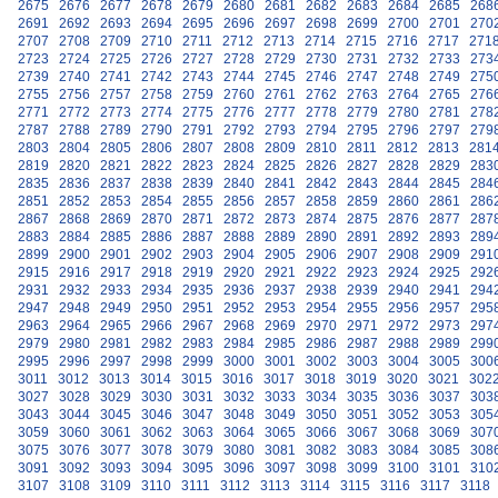
2675
2676
2677
2678
2679
2680
2681
2682
2683
2684
2685
268
2691
2692
2693
2694
2695
2696
2697
2698
2699
2700
2701
270
2707
2708
2709
2710
2711
2712
2713
2714
2715
2716
2717
271
2723
2724
2725
2726
2727
2728
2729
2730
2731
2732
2733
273
2739
2740
2741
2742
2743
2744
2745
2746
2747
2748
2749
275
2755
2756
2757
2758
2759
2760
2761
2762
2763
2764
2765
276
2771
2772
2773
2774
2775
2776
2777
2778
2779
2780
2781
278
2787
2788
2789
2790
2791
2792
2793
2794
2795
2796
2797
279
2803
2804
2805
2806
2807
2808
2809
2810
2811
2812
2813
281
2819
2820
2821
2822
2823
2824
2825
2826
2827
2828
2829
283
2835
2836
2837
2838
2839
2840
2841
2842
2843
2844
2845
284
2851
2852
2853
2854
2855
2856
2857
2858
2859
2860
2861
286
2867
2868
2869
2870
2871
2872
2873
2874
2875
2876
2877
287
2883
2884
2885
2886
2887
2888
2889
2890
2891
2892
2893
289
2899
2900
2901
2902
2903
2904
2905
2906
2907
2908
2909
291
2915
2916
2917
2918
2919
2920
2921
2922
2923
2924
2925
292
2931
2932
2933
2934
2935
2936
2937
2938
2939
2940
2941
294
2947
2948
2949
2950
2951
2952
2953
2954
2955
2956
2957
295
2963
2964
2965
2966
2967
2968
2969
2970
2971
2972
2973
297
2979
2980
2981
2982
2983
2984
2985
2986
2987
2988
2989
299
2995
2996
2997
2998
2999
3000
3001
3002
3003
3004
3005
300
3011
3012
3013
3014
3015
3016
3017
3018
3019
3020
3021
302
3027
3028
3029
3030
3031
3032
3033
3034
3035
3036
3037
303
3043
3044
3045
3046
3047
3048
3049
3050
3051
3052
3053
305
3059
3060
3061
3062
3063
3064
3065
3066
3067
3068
3069
307
3075
3076
3077
3078
3079
3080
3081
3082
3083
3084
3085
308
3091
3092
3093
3094
3095
3096
3097
3098
3099
3100
3101
310
3107
3108
3109
3110
3111
3112
3113
3114
3115
3116
3117
3118