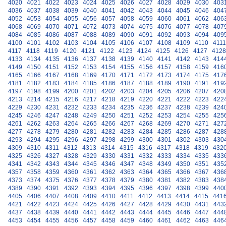
4020
4021
4022
4023
4024
4025
4026
4027
4028
4029
4030
403
4036
4037
4038
4039
4040
4041
4042
4043
4044
4045
4046
404
4052
4053
4054
4055
4056
4057
4058
4059
4060
4061
4062
406
4068
4069
4070
4071
4072
4073
4074
4075
4076
4077
4078
407
4084
4085
4086
4087
4088
4089
4090
4091
4092
4093
4094
409
4100
4101
4102
4103
4104
4105
4106
4107
4108
4109
4110
4111
4117
4118
4119
4120
4121
4122
4123
4124
4125
4126
4127
4128
4133
4134
4135
4136
4137
4138
4139
4140
4141
4142
4143
414
4149
4150
4151
4152
4153
4154
4155
4156
4157
4158
4159
416
4165
4166
4167
4168
4169
4170
4171
4172
4173
4174
4175
417
4181
4182
4183
4184
4185
4186
4187
4188
4189
4190
4191
419
4197
4198
4199
4200
4201
4202
4203
4204
4205
4206
4207
420
4213
4214
4215
4216
4217
4218
4219
4220
4221
4222
4223
422
4229
4230
4231
4232
4233
4234
4235
4236
4237
4238
4239
424
4245
4246
4247
4248
4249
4250
4251
4252
4253
4254
4255
425
4261
4262
4263
4264
4265
4266
4267
4268
4269
4270
4271
427
4277
4278
4279
4280
4281
4282
4283
4284
4285
4286
4287
428
4293
4294
4295
4296
4297
4298
4299
4300
4301
4302
4303
430
4309
4310
4311
4312
4313
4314
4315
4316
4317
4318
4319
432
4325
4326
4327
4328
4329
4330
4331
4332
4333
4334
4335
433
4341
4342
4343
4344
4345
4346
4347
4348
4349
4350
4351
435
4357
4358
4359
4360
4361
4362
4363
4364
4365
4366
4367
436
4373
4374
4375
4376
4377
4378
4379
4380
4381
4382
4383
438
4389
4390
4391
4392
4393
4394
4395
4396
4397
4398
4399
440
4405
4406
4407
4408
4409
4410
4411
4412
4413
4414
4415
441
4421
4422
4423
4424
4425
4426
4427
4428
4429
4430
4431
443
4437
4438
4439
4440
4441
4442
4443
4444
4445
4446
4447
444
4453
4454
4455
4456
4457
4458
4459
4460
4461
4462
4463
446