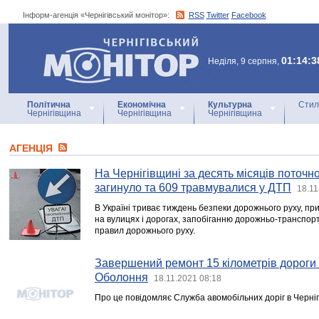
Інформ-агенція «Чернігівський монітор»:
RSS
Twitter
Facebook
Інформ-агенція
«Чернігівський монітор»
01:14:3
Неділя, 9 серпня,
Політична
Економічна
Культурна
Стил
Чернігівщина
Чернігівщина
Чернігівщина
АГЕНЦIЯ
На Чернігівщині за десять місяців поточн
загинуло та 609 травмувалися у ДТП
18.11
В Україні триває тиждень безпеки дорожнього руху, пр
на вулицях і дорогах, запобіганню дорожньо-транспо
правил дорожнього руху.
Завершений ремонт 15 кілометрів дороги 
Оболоння
18.11.2021 08:18
Про це повідомляє Служба авомобільних доріг в Чернігі