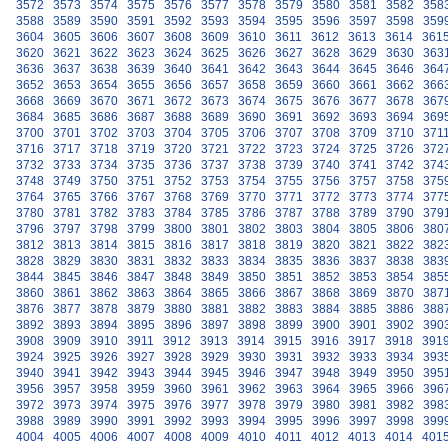
3572
3573
3574
3575
3576
3577
3578
3579
3580
3581
3582
358
3588
3589
3590
3591
3592
3593
3594
3595
3596
3597
3598
359
3604
3605
3606
3607
3608
3609
3610
3611
3612
3613
3614
361
3620
3621
3622
3623
3624
3625
3626
3627
3628
3629
3630
363
3636
3637
3638
3639
3640
3641
3642
3643
3644
3645
3646
364
3652
3653
3654
3655
3656
3657
3658
3659
3660
3661
3662
366
3668
3669
3670
3671
3672
3673
3674
3675
3676
3677
3678
367
3684
3685
3686
3687
3688
3689
3690
3691
3692
3693
3694
369
3700
3701
3702
3703
3704
3705
3706
3707
3708
3709
3710
371
3716
3717
3718
3719
3720
3721
3722
3723
3724
3725
3726
372
3732
3733
3734
3735
3736
3737
3738
3739
3740
3741
3742
374
3748
3749
3750
3751
3752
3753
3754
3755
3756
3757
3758
375
3764
3765
3766
3767
3768
3769
3770
3771
3772
3773
3774
377
3780
3781
3782
3783
3784
3785
3786
3787
3788
3789
3790
379
3796
3797
3798
3799
3800
3801
3802
3803
3804
3805
3806
380
3812
3813
3814
3815
3816
3817
3818
3819
3820
3821
3822
382
3828
3829
3830
3831
3832
3833
3834
3835
3836
3837
3838
383
3844
3845
3846
3847
3848
3849
3850
3851
3852
3853
3854
385
3860
3861
3862
3863
3864
3865
3866
3867
3868
3869
3870
387
3876
3877
3878
3879
3880
3881
3882
3883
3884
3885
3886
388
3892
3893
3894
3895
3896
3897
3898
3899
3900
3901
3902
390
3908
3909
3910
3911
3912
3913
3914
3915
3916
3917
3918
391
3924
3925
3926
3927
3928
3929
3930
3931
3932
3933
3934
393
3940
3941
3942
3943
3944
3945
3946
3947
3948
3949
3950
395
3956
3957
3958
3959
3960
3961
3962
3963
3964
3965
3966
396
3972
3973
3974
3975
3976
3977
3978
3979
3980
3981
3982
398
3988
3989
3990
3991
3992
3993
3994
3995
3996
3997
3998
399
4004
4005
4006
4007
4008
4009
4010
4011
4012
4013
4014
401