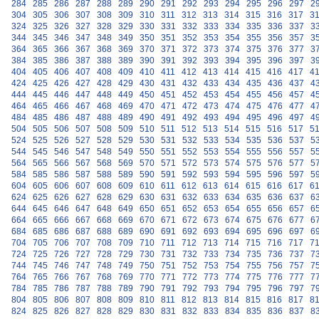
284
285
286
287
288
289
290
291
292
293
294
295
296
297
2
304
305
306
307
308
309
310
311
312
313
314
315
316
317
3
324
325
326
327
328
329
330
331
332
333
334
335
336
337
3
344
345
346
347
348
349
350
351
352
353
354
355
356
357
3
364
365
366
367
368
369
370
371
372
373
374
375
376
377
3
384
385
386
387
388
389
390
391
392
393
394
395
396
397
3
404
405
406
407
408
409
410
411
412
413
414
415
416
417
4
424
425
426
427
428
429
430
431
432
433
434
435
436
437
4
444
445
446
447
448
449
450
451
452
453
454
455
456
457
4
464
465
466
467
468
469
470
471
472
473
474
475
476
477
4
484
485
486
487
488
489
490
491
492
493
494
495
496
497
4
504
505
506
507
508
509
510
511
512
513
514
515
516
517
5
524
525
526
527
528
529
530
531
532
533
534
535
536
537
5
544
545
546
547
548
549
550
551
552
553
554
555
556
557
5
564
565
566
567
568
569
570
571
572
573
574
575
576
577
5
584
585
586
587
588
589
590
591
592
593
594
595
596
597
5
604
605
606
607
608
609
610
611
612
613
614
615
616
617
6
624
625
626
627
628
629
630
631
632
633
634
635
636
637
6
644
645
646
647
648
649
650
651
652
653
654
655
656
657
6
664
665
666
667
668
669
670
671
672
673
674
675
676
677
6
684
685
686
687
688
689
690
691
692
693
694
695
696
697
6
704
705
706
707
708
709
710
711
712
713
714
715
716
717
7
724
725
726
727
728
729
730
731
732
733
734
735
736
737
7
744
745
746
747
748
749
750
751
752
753
754
755
756
757
7
764
765
766
767
768
769
770
771
772
773
774
775
776
777
7
784
785
786
787
788
789
790
791
792
793
794
795
796
797
7
804
805
806
807
808
809
810
811
812
813
814
815
816
817
8
824
825
826
827
828
829
830
831
832
833
834
835
836
837
8