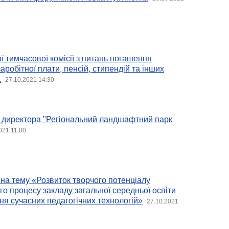
ї тимчасової комісії з питань погашення
заробітної плати, пенсій, стипендій та інших
.
27.10.2021 14:30
у директора "Регіональний ландшафтний парк
021 11:00
на тему «Розвиток творчого потенціалу
го процесу закладу загальної середньої освіти
я сучасних педагогічних технологій»
27.10.2021