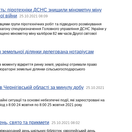
сть: піротехніки ДСНС знищили мінометну міну
ої війни
25.10.2021 08:09
вцями групи піротехнічних робіт та підводного розмінування
загону спецпризначення Головного управління ДСНС України у
нищено мінометну міну калібром 82 мм часів Другої світової
 земельної ділянки делегована нотаріусам
з моменту відкриття ринку землі, українці отримали право
ораторні земельні ділянки сільськогосподарського
в Чернігівській області за минулу добу
25.10.2021
йні ситуації та основні небезпечні події, які зареєстровані на
іод з 8:00 24 жовтня по 8:00 25 жовтня 2021 року.
ень, свято та прикмети
25.10.2021 08:02
міжнародний день шкільних бібліотек, європейський день