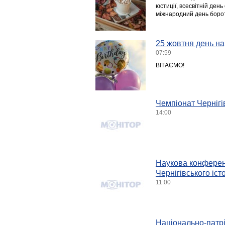
юстиції, всесвітній день
міжнародний день борот
25 жовтня день на
07:59
ВІТАЄМО!
Чемпіонат Чернігів
14:00
Наукова конферен
Чернігівського іст
11:00
Національно-патрі