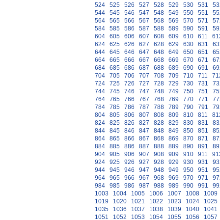
524
525
526
527
528
529
530
531
53
544
545
546
547
548
549
550
551
55
564
565
566
567
568
569
570
571
57
584
585
586
587
588
589
590
591
59
604
605
606
607
608
609
610
611
61
624
625
626
627
628
629
630
631
63
644
645
646
647
648
649
650
651
65
664
665
666
667
668
669
670
671
67
684
685
686
687
688
689
690
691
69
704
705
706
707
708
709
710
711
71
724
725
726
727
728
729
730
731
73
744
745
746
747
748
749
750
751
75
764
765
766
767
768
769
770
771
77
784
785
786
787
788
789
790
791
79
804
805
806
807
808
809
810
811
81
824
825
826
827
828
829
830
831
83
844
845
846
847
848
849
850
851
85
864
865
866
867
868
869
870
871
87
884
885
886
887
888
889
890
891
89
904
905
906
907
908
909
910
911
91
924
925
926
927
928
929
930
931
93
944
945
946
947
948
949
950
951
95
964
965
966
967
968
969
970
971
97
984
985
986
987
988
989
990
991
99
1003
1004
1005
1006
1007
1008
1009
1019
1020
1021
1022
1023
1024
1025
1035
1036
1037
1038
1039
1040
1041
1051
1052
1053
1054
1055
1056
1057