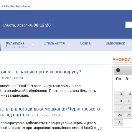
RSS
Twitter
Facebook
06:12:28
Субота, 8 серпня,
Культурна
Стиль життя
Освіта
Відпочинок
Чернігівщина
АНОНСИ 
ктивність вакцин проти коронавірусу?
.10.2021 08:24
Пн
Вт
аності на COVID-19 восени, суттєво збільшилось
і та реанімаційні відділення. Проте переважна більшість
3
4
– невакциновані.
10
11
17
18
встві рідного дядька мешканця Чернігівського
ть під вартою
25.10.2021 08:20
24
25
31
 прокуратурою здійснюється процесуальне керівництво у
нні за фактом протиправного заподіяння смерті іншій людині