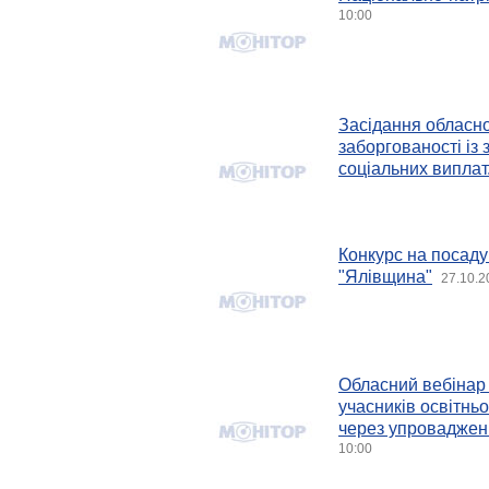
10:00
Засідання обласно
заборгованості із 
соціальних виплат
Конкурс на посад
"Ялівщина"
27.10.2
Обласний вебінар 
учасників освітньо
через упровадженн
10:00