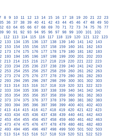
7
8
9
10
11
12
13
14
15
16
17
18
19
20
21
22
23
35
36
37
38
39
40
41
42
43
44
45
46
47
48
49
50
62
63
64
65
66
67
68
69
70
71
72
73
74
75
76
77
89
90
91
92
93
94
95
96
97
98
99
100
101
102
1
112
113
114
115
116
117
118
119
120
121
122
123
2
133
134
135
136
137
138
139
140
141
142
143
2
153
154
155
156
157
158
159
160
161
162
163
2
173
174
175
176
177
178
179
180
181
182
183
2
193
194
195
196
197
198
199
200
201
202
203
2
213
214
215
216
217
218
219
220
221
222
223
2
233
234
235
236
237
238
239
240
241
242
243
2
253
254
255
256
257
258
259
260
261
262
263
2
273
274
275
276
277
278
279
280
281
282
283
2
293
294
295
296
297
298
299
300
301
302
303
2
313
314
315
316
317
318
319
320
321
322
323
2
333
334
335
336
337
338
339
340
341
342
343
2
353
354
355
356
357
358
359
360
361
362
363
2
373
374
375
376
377
378
379
380
381
382
383
2
393
394
395
396
397
398
399
400
401
402
403
2
413
414
415
416
417
418
419
420
421
422
423
2
433
434
435
436
437
438
439
440
441
442
443
2
453
454
455
456
457
458
459
460
461
462
463
2
473
474
475
476
477
478
479
480
481
482
483
2
493
494
495
496
497
498
499
500
501
502
503
2
513
514
515
516
517
518
519
520
521
522
523