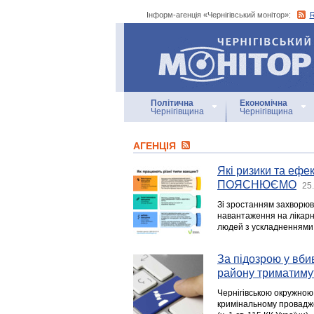
Інформ-агенція «Чернігівський монітор»:
Інформ-агенція
«Чернігівський монітор»
Політична
Економічна
Чернігівщина
Чернігівщина
АГЕНЦIЯ
Які ризики та ефе
ПОЯСНЮЄМО
25
Зі зростанням захворюв
навантаження на лікарн
людей з ускладненнями 
За підозрою у вби
району триматиму
Чернігівською окружною
кримінальному провадже