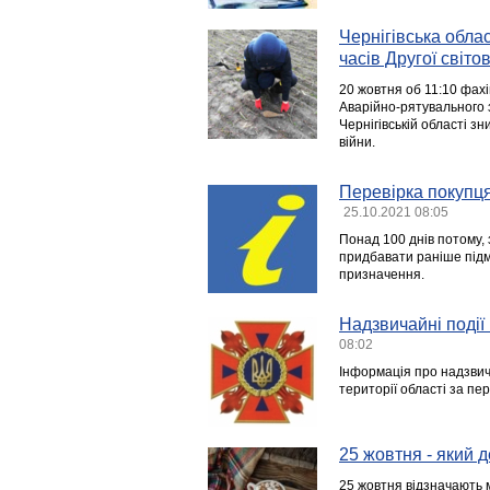
Чернігівська обла
часів Другої світов
20 жовтня об 11:10 фахі
Аварійно-рятувального 
Чернігівській області з
війни.
Перевірка покупця
25.10.2021 08:05
Понад 100 днів потому, 
придбавати раніше підм
призначення.
Надзвичайні події 
08:02
Інформація про надзвича
території області за пер
25 жовтня - який д
25 жовтня відзначають 