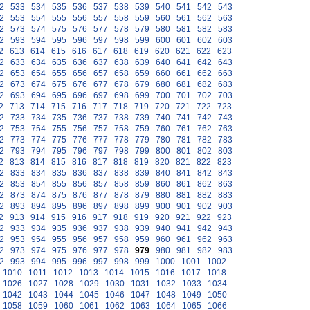
2
533
534
535
536
537
538
539
540
541
542
543
2
553
554
555
556
557
558
559
560
561
562
563
2
573
574
575
576
577
578
579
580
581
582
583
2
593
594
595
596
597
598
599
600
601
602
603
2
613
614
615
616
617
618
619
620
621
622
623
2
633
634
635
636
637
638
639
640
641
642
643
2
653
654
655
656
657
658
659
660
661
662
663
2
673
674
675
676
677
678
679
680
681
682
683
2
693
694
695
696
697
698
699
700
701
702
703
2
713
714
715
716
717
718
719
720
721
722
723
2
733
734
735
736
737
738
739
740
741
742
743
2
753
754
755
756
757
758
759
760
761
762
763
2
773
774
775
776
777
778
779
780
781
782
783
2
793
794
795
796
797
798
799
800
801
802
803
2
813
814
815
816
817
818
819
820
821
822
823
2
833
834
835
836
837
838
839
840
841
842
843
2
853
854
855
856
857
858
859
860
861
862
863
2
873
874
875
876
877
878
879
880
881
882
883
2
893
894
895
896
897
898
899
900
901
902
903
2
913
914
915
916
917
918
919
920
921
922
923
2
933
934
935
936
937
938
939
940
941
942
943
2
953
954
955
956
957
958
959
960
961
962
963
2
973
974
975
976
977
978
979
980
981
982
983
2
993
994
995
996
997
998
999
1000
1001
1002
1010
1011
1012
1013
1014
1015
1016
1017
1018
1026
1027
1028
1029
1030
1031
1032
1033
1034
1042
1043
1044
1045
1046
1047
1048
1049
1050
1058
1059
1060
1061
1062
1063
1064
1065
1066