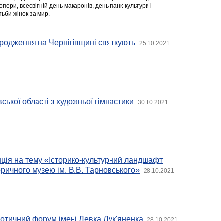
 опери, всесвітній день макаронів, день панк-культури і
ьби жінок за мир.
родження на Чернігівщині святкують
25.10.2021
ської області з художньої гімнастики
30.10.2021
ція на тему «Історико-культурний ландшафт
оричного музею ім. В.В. Тарновського»
28.10.2021
отичний форум імені Левка Лук'яненка
28.10.2021