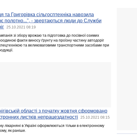
я та Григорівка сільгосптехніка навозила
є полотно...", - звертаються люди до Служби
іг
25.10.2021 08:19
ампанія зі збору врожаю та підготовка до посівної озимих
поодинокі факти виносу ґрунту на проїзну частину автодоріг
спецтехнікою та великоваговими транспортними засобами при
одукції.
нігівській області з початку жовтня сформовано
ктронних листків непрацездатності
25.10.2021 08:15
ку лікарняні в Україні оформлюються тільки в електронному
ому, як раніше.