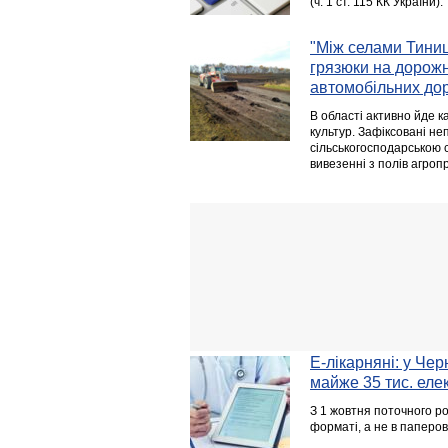
(ч. 1 ст. 115 КК України).
"Між селами Тиниц
грязюки на дорожн
автомобільних дор
В області активно йде к
культур. Зафіксовані не
сільськогосподарською 
вивезенні з полів агропр
Е-лікарняні: у Чер
майже 35 тис. еле
З 1 жовтня поточного ро
форматі, а не в паперов