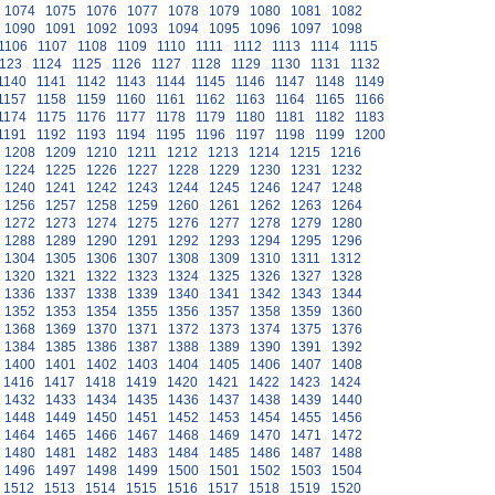
1074
1075
1076
1077
1078
1079
1080
1081
1082
1090
1091
1092
1093
1094
1095
1096
1097
1098
1106
1107
1108
1109
1110
1111
1112
1113
1114
1115
123
1124
1125
1126
1127
1128
1129
1130
1131
1132
1140
1141
1142
1143
1144
1145
1146
1147
1148
1149
1157
1158
1159
1160
1161
1162
1163
1164
1165
1166
1174
1175
1176
1177
1178
1179
1180
1181
1182
1183
1191
1192
1193
1194
1195
1196
1197
1198
1199
1200
1208
1209
1210
1211
1212
1213
1214
1215
1216
1224
1225
1226
1227
1228
1229
1230
1231
1232
1240
1241
1242
1243
1244
1245
1246
1247
1248
1256
1257
1258
1259
1260
1261
1262
1263
1264
1272
1273
1274
1275
1276
1277
1278
1279
1280
1288
1289
1290
1291
1292
1293
1294
1295
1296
1304
1305
1306
1307
1308
1309
1310
1311
1312
1320
1321
1322
1323
1324
1325
1326
1327
1328
1336
1337
1338
1339
1340
1341
1342
1343
1344
1352
1353
1354
1355
1356
1357
1358
1359
1360
1368
1369
1370
1371
1372
1373
1374
1375
1376
1384
1385
1386
1387
1388
1389
1390
1391
1392
1400
1401
1402
1403
1404
1405
1406
1407
1408
1416
1417
1418
1419
1420
1421
1422
1423
1424
1432
1433
1434
1435
1436
1437
1438
1439
1440
1448
1449
1450
1451
1452
1453
1454
1455
1456
1464
1465
1466
1467
1468
1469
1470
1471
1472
1480
1481
1482
1483
1484
1485
1486
1487
1488
1496
1497
1498
1499
1500
1501
1502
1503
1504
1512
1513
1514
1515
1516
1517
1518
1519
1520