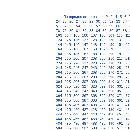
Попередня сторінка
|
1
2
3
4
5
6
24
25
26
27
28
29
30
31
32
33
34
51
52
53
54
55
56
57
58
59
60
61
78
79
80
81
82
83
84
85
86
87
88
103
104
105
106
107
108
109
110
11
124
125
126
127
128
129
130
131
13
144
145
146
147
148
149
150
151
15
164
165
166
167
168
169
170
171
17
184
185
186
187
188
189
190
191
19
204
205
206
207
208
209
210
211
21
224
225
226
227
228
229
230
231
23
244
245
246
247
248
249
250
251
25
264
265
266
267
268
269
270
271
27
284
285
286
287
288
289
290
291
29
304
305
306
307
308
309
310
311
31
324
325
326
327
328
329
330
331
33
344
345
346
347
348
349
350
351
35
364
365
366
367
368
369
370
371
37
384
385
386
387
388
389
390
391
39
404
405
406
407
408
409
410
411
41
424
425
426
427
428
429
430
431
43
444
445
446
447
448
449
450
451
45
464
465
466
467
468
469
470
471
47
484
485
486
487
488
489
490
491
49
504
505
506
507
508
509
510
511
51