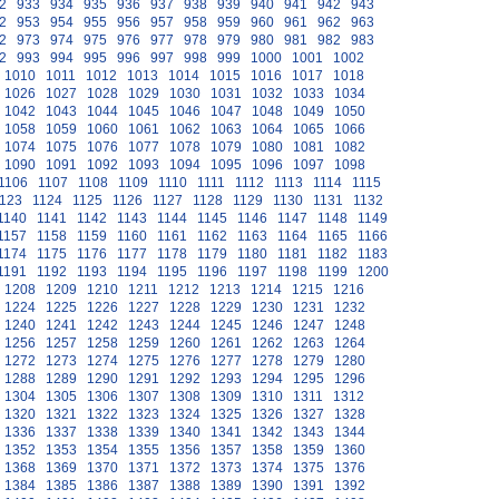
2
933
934
935
936
937
938
939
940
941
942
943
2
953
954
955
956
957
958
959
960
961
962
963
2
973
974
975
976
977
978
979
980
981
982
983
2
993
994
995
996
997
998
999
1000
1001
1002
1010
1011
1012
1013
1014
1015
1016
1017
1018
1026
1027
1028
1029
1030
1031
1032
1033
1034
1042
1043
1044
1045
1046
1047
1048
1049
1050
1058
1059
1060
1061
1062
1063
1064
1065
1066
1074
1075
1076
1077
1078
1079
1080
1081
1082
1090
1091
1092
1093
1094
1095
1096
1097
1098
1106
1107
1108
1109
1110
1111
1112
1113
1114
1115
123
1124
1125
1126
1127
1128
1129
1130
1131
1132
1140
1141
1142
1143
1144
1145
1146
1147
1148
1149
1157
1158
1159
1160
1161
1162
1163
1164
1165
1166
1174
1175
1176
1177
1178
1179
1180
1181
1182
1183
1191
1192
1193
1194
1195
1196
1197
1198
1199
1200
1208
1209
1210
1211
1212
1213
1214
1215
1216
1224
1225
1226
1227
1228
1229
1230
1231
1232
1240
1241
1242
1243
1244
1245
1246
1247
1248
1256
1257
1258
1259
1260
1261
1262
1263
1264
1272
1273
1274
1275
1276
1277
1278
1279
1280
1288
1289
1290
1291
1292
1293
1294
1295
1296
1304
1305
1306
1307
1308
1309
1310
1311
1312
1320
1321
1322
1323
1324
1325
1326
1327
1328
1336
1337
1338
1339
1340
1341
1342
1343
1344
1352
1353
1354
1355
1356
1357
1358
1359
1360
1368
1369
1370
1371
1372
1373
1374
1375
1376
1384
1385
1386
1387
1388
1389
1390
1391
1392