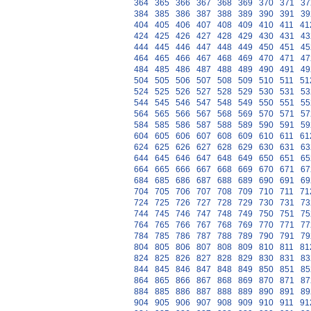
364
365
366
367
368
369
370
371
37
384
385
386
387
388
389
390
391
39
404
405
406
407
408
409
410
411
41
424
425
426
427
428
429
430
431
43
444
445
446
447
448
449
450
451
45
464
465
466
467
468
469
470
471
47
484
485
486
487
488
489
490
491
49
504
505
506
507
508
509
510
511
51
524
525
526
527
528
529
530
531
53
544
545
546
547
548
549
550
551
55
564
565
566
567
568
569
570
571
57
584
585
586
587
588
589
590
591
59
604
605
606
607
608
609
610
611
61
624
625
626
627
628
629
630
631
63
644
645
646
647
648
649
650
651
65
664
665
666
667
668
669
670
671
67
684
685
686
687
688
689
690
691
69
704
705
706
707
708
709
710
711
71
724
725
726
727
728
729
730
731
73
744
745
746
747
748
749
750
751
75
764
765
766
767
768
769
770
771
77
784
785
786
787
788
789
790
791
79
804
805
806
807
808
809
810
811
81
824
825
826
827
828
829
830
831
83
844
845
846
847
848
849
850
851
85
864
865
866
867
868
869
870
871
87
884
885
886
887
888
889
890
891
89
904
905
906
907
908
909
910
911
91