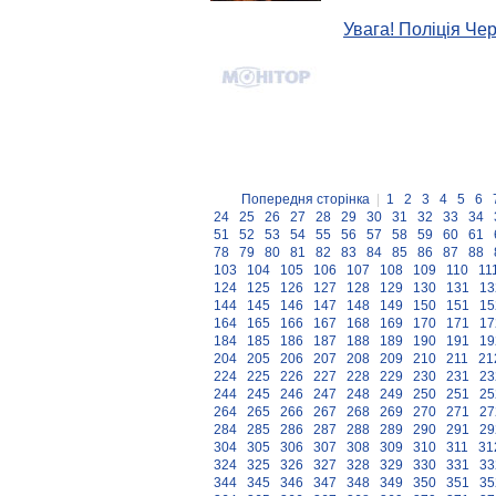
Увага! Поліція Че
Попередня сторінка
|
1
2
3
4
5
6
24
25
26
27
28
29
30
31
32
33
34
51
52
53
54
55
56
57
58
59
60
61
78
79
80
81
82
83
84
85
86
87
88
103
104
105
106
107
108
109
110
11
124
125
126
127
128
129
130
131
13
144
145
146
147
148
149
150
151
15
164
165
166
167
168
169
170
171
17
184
185
186
187
188
189
190
191
19
204
205
206
207
208
209
210
211
21
224
225
226
227
228
229
230
231
23
244
245
246
247
248
249
250
251
25
264
265
266
267
268
269
270
271
27
284
285
286
287
288
289
290
291
29
304
305
306
307
308
309
310
311
31
324
325
326
327
328
329
330
331
33
344
345
346
347
348
349
350
351
35