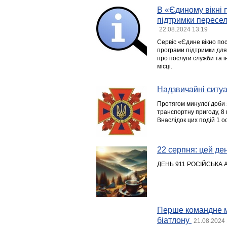
В «Єдиному вікні 
підтримки пересел
22.08.2024 13:19
Сервіс «Єдине вікно пос
програми підтримки для
про послуги служби та і
місці.
Надзвичайні ситуац
Протягом минулої доби 
транспортну пригоду, 8
Внаслідок цих подій 1 
22 серпня: цей день
ДЕНЬ 911 РОСІЙСЬКА А
Перше командне мі
біатлону
21.08.2024 