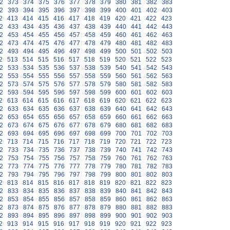
2
373
374
375
376
377
378
379
380
381
382
383
2
393
394
395
396
397
398
399
400
401
402
403
2
413
414
415
416
417
418
419
420
421
422
423
2
433
434
435
436
437
438
439
440
441
442
443
2
453
454
455
456
457
458
459
460
461
462
463
2
473
474
475
476
477
478
479
480
481
482
483
2
493
494
495
496
497
498
499
500
501
502
503
2
513
514
515
516
517
518
519
520
521
522
523
2
533
534
535
536
537
538
539
540
541
542
543
2
553
554
555
556
557
558
559
560
561
562
563
2
573
574
575
576
577
578
579
580
581
582
583
2
593
594
595
596
597
598
599
600
601
602
603
2
613
614
615
616
617
618
619
620
621
622
623
2
633
634
635
636
637
638
639
640
641
642
643
2
653
654
655
656
657
658
659
660
661
662
663
2
673
674
675
676
677
678
679
680
681
682
683
2
693
694
695
696
697
698
699
700
701
702
703
2
713
714
715
716
717
718
719
720
721
722
723
2
733
734
735
736
737
738
739
740
741
742
743
2
753
754
755
756
757
758
759
760
761
762
763
2
773
774
775
776
777
778
779
780
781
782
783
2
793
794
795
796
797
798
799
800
801
802
803
2
813
814
815
816
817
818
819
820
821
822
823
2
833
834
835
836
837
838
839
840
841
842
843
2
853
854
855
856
857
858
859
860
861
862
863
2
873
874
875
876
877
878
879
880
881
882
883
2
893
894
895
896
897
898
899
900
901
902
903
2
913
914
915
916
917
918
919
920
921
922
923