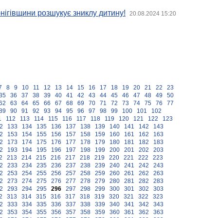
рнігівщини розшукує зниклу дитину!
20.08.2024 15:20
7
8
9
10
11
12
13
14
15
16
17
18
19
20
21
22
23
35
36
37
38
39
40
41
42
43
44
45
46
47
48
49
50
62
63
64
65
66
67
68
69
70
71
72
73
74
75
76
77
89
90
91
92
93
94
95
96
97
98
99
100
101
102
1
112
113
114
115
116
117
118
119
120
121
122
123
2
133
134
135
136
137
138
139
140
141
142
143
2
153
154
155
156
157
158
159
160
161
162
163
2
173
174
175
176
177
178
179
180
181
182
183
2
193
194
195
196
197
198
199
200
201
202
203
2
213
214
215
216
217
218
219
220
221
222
223
2
233
234
235
236
237
238
239
240
241
242
243
2
253
254
255
256
257
258
259
260
261
262
263
2
273
274
275
276
277
278
279
280
281
282
283
2
293
294
295
296
297
298
299
300
301
302
303
2
313
314
315
316
317
318
319
320
321
322
323
2
333
334
335
336
337
338
339
340
341
342
343
2
353
354
355
356
357
358
359
360
361
362
363