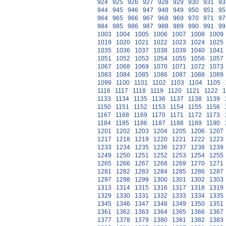
924
925
926
927
928
929
930
931
93
944
945
946
947
948
949
950
951
95
964
965
966
967
968
969
970
971
97
984
985
986
987
988
989
990
991
99
1003
1004
1005
1006
1007
1008
1009
1019
1020
1021
1022
1023
1024
1025
1035
1036
1037
1038
1039
1040
1041
1051
1052
1053
1054
1055
1056
1057
1067
1068
1069
1070
1071
1072
1073
1083
1084
1085
1086
1087
1088
1089
1099
1100
1101
1102
1103
1104
1105
1116
1117
1118
1119
1120
1121
1122
1
1133
1134
1135
1136
1137
1138
1139
1150
1151
1152
1153
1154
1155
1156
1167
1168
1169
1170
1171
1172
1173
1184
1185
1186
1187
1188
1189
1190
1201
1202
1203
1204
1205
1206
1207
1217
1218
1219
1220
1221
1222
1223
1233
1234
1235
1236
1237
1238
1239
1249
1250
1251
1252
1253
1254
1255
1265
1266
1267
1268
1269
1270
1271
1281
1282
1283
1284
1285
1286
1287
1297
1298
1299
1300
1301
1302
1303
1313
1314
1315
1316
1317
1318
1319
1329
1330
1331
1332
1333
1334
1335
1345
1346
1347
1348
1349
1350
1351
1361
1362
1363
1364
1365
1366
1367
1377
1378
1379
1380
1381
1382
1383