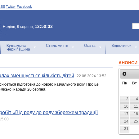
RSS
Twitter
Facebook
12:50:32
Неділя, 9 серпня,
Культурна
Стиль життя
Освіта
Відпочинок
Чернігівщина
АНОНСИ 
олах зменшується кількість дітей
22.08.2024 13:52
Пн
Вт
снюється підготовка до нового навчального року. Про це
міської наради 20 серпня.
3
4
10
11
робіт «Від роду до роду збережем традиції
17
18
15:00
24
25
31