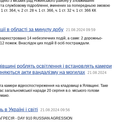
 однієї з міських рад Ніжинського району у зловживанні
та службовому підробленні, вчинених за попередньою змовою
1 ст. 364, ч. 2 ст. 28 ч. 1 ст. 366, ч. 1 ст. 32 ч. 1 ст. 366 КК
ії в області за минулу добу
21.08.2024 09:59
зареєстровано 14 небезпечних подій, а саме: 2 дорожньо-
12 пожеж. Внаслідок цих подій 8 осіб постраждали.
івщині роблять освітлення і встановлять камери
иняються акти вандалізму на могилах
21.08.2024
та камери відеоспостереження на кладовищі в Ялівщині. Таке
ас загальноміської наради 20 серпня в.о. міського голови
мако.
 в Україні і світі
21.08.2024 09:56
АГРЕСІЯ - DAY 910 RUSSIAN AGRESSION