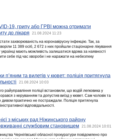
ID-19, грипу або ГРВІ можна отримати
иту до лікаря
21.08.2024 11:23
стати захворюваність на коронавірусну інфекцію. Так, за
оріли 11 389 осіб, 2 672 з них пройшли стаціонарне лікування
у українці мають можливість залишатися вдома за наявності
ити себе під час хвороби і не наражати на небезпеку
ки п’яним та вилетів у кювет: поліція притягнула
льності
21.08.2024 10:03
ого райуправління поліції встановили, що водій легковика у
орався з керуванням та допустив виїзд у кювет. Сам чоловік та
 дивом практично не постраждали. Поліція притягнула
ністративної відповідальності.
ієї з міських рад Ніжинського району
ловживанні службовим становищем
21.08.2024 10:01
вництва Чернігівської обласної прокуратури повідомлено про