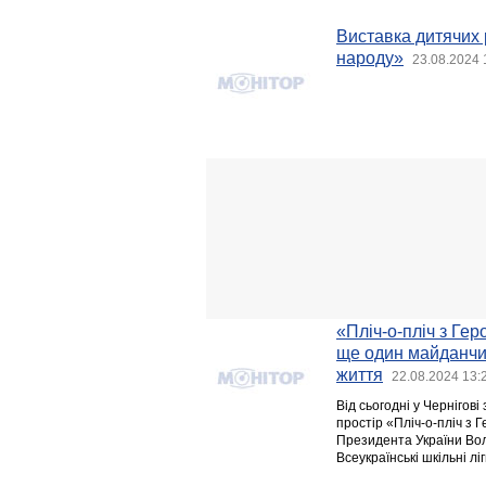
Виставка дитячих 
народу»
23.08.2024 
«Пліч-о-пліч з Ге
ще один майданчик 
життя
22.08.2024 13:
Від сьогодні у Черніго
простір «Пліч-о-пліч з 
Президента України Вол
Всеукраїнські шкільні л