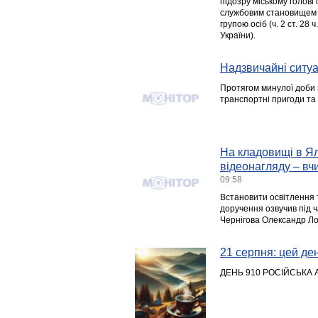
підозру міському голові
службовим становищем 
групою осіб (ч. 2 ст. 28 ч. 
України).
Надзвичайні ситуац
Протягом минулої доби 
транспортні пригоди та 
На кладовищі в Ял
відеонагляду – вч
09:58
Встановити освітлення 
доручення озвучив під ч
Чернігова Олександр Ло
21 серпня: цей день
ДЕНЬ 910 РОСІЙСЬКА 