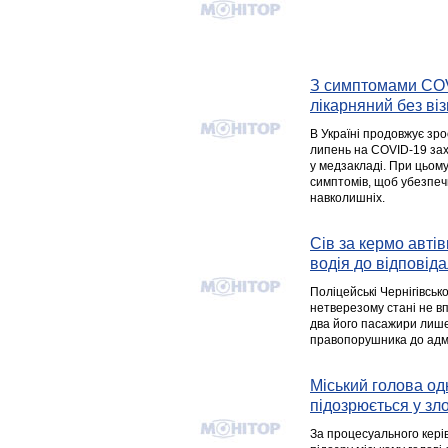
З симптомами COV
лікарняний без віз
В Україні продовжує зро
липень на COVID-19 захв
у медзакладі. При цьом
симптомів, щоб убезпеч
навколишніх.
Сів за кермо автів
водія до відповіда
Поліцейські Чернігівськ
нетверезому стані не вп
два його пасажири лише
правопорушника до адмі
Міський голова одн
підозрюється у з
За процесуального кері