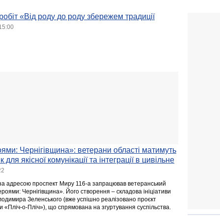
робіт «Від роду до роду збережем традиції
15:00
роями: Чернігівщина»: ветерани області матимуть
для якісної комунікації та інтеграції в цивільне
22
ві за адресою проспект Миру 116-а запрацював ветеранський
Героями: Чернігівщина». Його створення – складова ініціативи
одимира Зеленського (вже успішно реалізовано проєкт
іги «Пліч-о-Пліч»), що спрямована на згуртування суспільства.