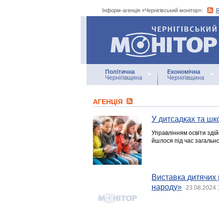
Інформ-агенція «Чернігівський монітор»:
Інформ-агенція
«Чернігівський монітор»
Політична
Економічна
Чернігівщина
Чернігівщина
АГЕНЦIЯ
У дитсадках та шк
Управлінням освіти здій
йшлося під час загально
Виставка дитячих 
народу»
23.08.2024 