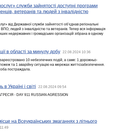
послуг» служби зайнятості доступні програми
енців, ветеранів та людей з інвалідністю
луг» від Державної служби зайнятості об’єднав регіональні
 ВПО, людей з інвалідністю та ветеранів. Тепер вся інформація
нших недержавних і громадських організацій зібрана в одному
ії в області за минулу добу
22.08.2024 10:36
зареєстровано 10 небезпечних подій, а саме: 1 дорожньо-
 пожеж та 1 аварійну ситуацію на мережах життєзабезпечення.
особа постраждала.
 в Україні і світі
22.08.2024 09:54
ГРЕСІЯ - DAY 911 RUSSIAN AGRESSION
сце на Всеукраїнських змаганнях з літнього
11:49