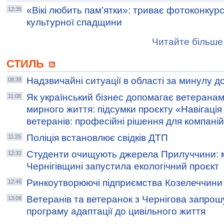
«Вікі любить пам’ятки»: триває фотоконкурс 
12:35
культурної спадщини
Читайте більше 
СТИЛЬ
Надзвичайні ситуації в області за минулу д
08:38
Як український бізнес допомагає ветерана
11:08
мирного життя: підсумки проєкту «Навігаці
ветеранів: професійні рішення для компані
Поліція встановлює свідків ДТП
11:25
Студенти очищують джерела Прилуччини: 
12:32
Чернігівщині запустила екологічний проєкт
Ринкоутворюючі підприємства Козелеччини
12:46
Ветеранів та ветеранок з Чернігова запро
13:08
програму адаптації до цивільного життя