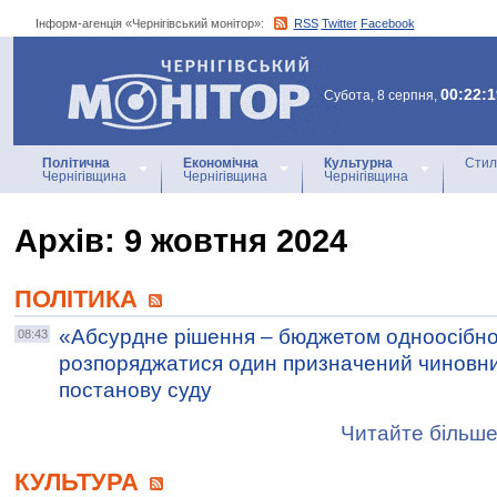
Інформ-агенція «Чернігівський монітор»:
RSS
Twitter
Facebook
Інформ-агенція
«Чернігівський монітор»
00:22:1
Субота, 8 серпня,
Політична
Економічна
Культурна
Стил
Чернігівщина
Чернігівщина
Чернігівщина
Архiв: 9 жовтня 2024
ПОЛІТИКА
«Абсурдне рішення – бюджетом одноосібн
08:43
розпоряджатися один призначений чиновни
постанову суду
Читайте більше
КУЛЬТУРА