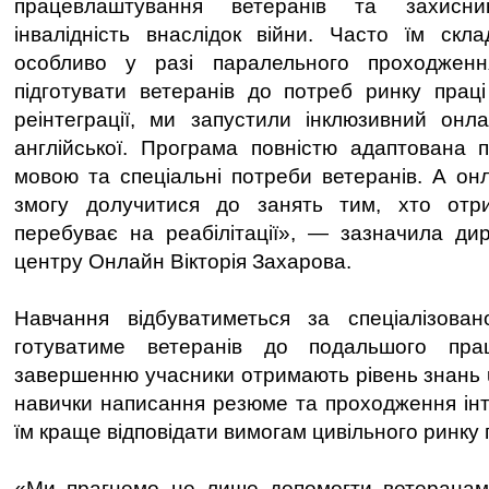
працевлаштування ветеранів та захисни
інвалідність внаслідок війни. Часто їм скл
особливо у разі паралельного проходження
підготувати ветеранів до потреб ринку прац
реінтеграції, ми запустили інклюзивний онл
англійської. Програма повністю адаптована п
мовою та спеціальні потреби ветеранів. А он
змогу долучитися до занять тим, хто отр
перебуває на реабілітації», — зазначила ди
центру Онлайн Вікторія Захарова.
Навчання відбуватиметься за спеціалізова
готуватиме ветеранів до подальшого пра
завершенню учасники отримають рівень знань u
навички написання резюме та проходження ін
їм краще відповідати вимогам цивільного ринку 
«Ми прагнемо не лише допомогти ветеранам 