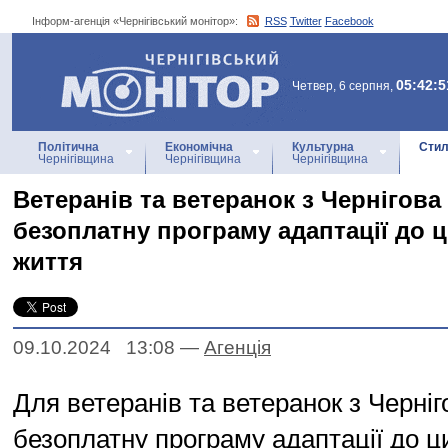
Інформ-агенція «Чернігівський монітор»:
RSS
Twitter
Facebook
Інформ-агенція
«Чернігівський монітор»
05:42:5
Четвер, 6 серпня,
Політична
Економічна
Культурна
Стил
Чернігівщина
Чернігівщина
Чернігівщина
Ветеранів та ветеранок з Чернігов
безоплатну програму адаптації до 
життя
09.10.2024 13:08
—
Агенцiя
Для ветеранів та ветеранок з Черні
безоплатну програму адаптації до ц