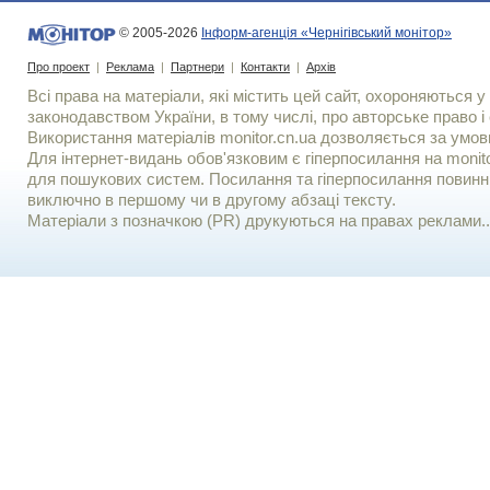
© 2005-2026
Інформ-агенція «Чернігівський монітор»
Про проект
|
Реклама
|
Партнери
|
Контакти
|
Архів
Всі права на матеріали, які містить цей сайт, охороняються у 
законодавством України, в тому числі, про авторське право і 
Використання матерiалiв monitor.cn.ua дозволяється за умов
Для iнтернет-видань обов'язковим є гiперпосилання на monito
для пошукових систем. Посилання та гіперпосилання повинні
виключно в першому чи в другому абзаці тексту.
Матеріали з позначкою (PR) друкуються на правах реклами..