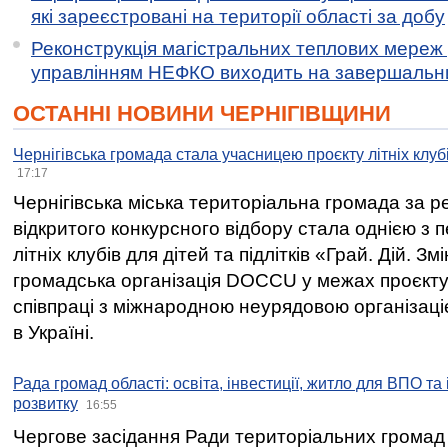
які зареєстровані на території області за добу
Реконструкція магістральних теплових мереж у
управлінням НЕФКО виходить на завершальн
ОСТАННІ НОВИНИ ЧЕРНІГІВЩИНИ
Чернігівська громада стала учасницею проєкту літніх клуб
17:17
Чернігівська міська територіальна громада за 
відкритого конкурсного відбору стала однією з
літніх клубів для дітей та підлітків «Грай. Дій. З
громадська організація DOCCU у межах проєкту 
співпраці з міжнародною неурядовою організаціє
в Україні.
Рада громад області: освіта, інвестиції, житло для ВПО та
розвитку
16:55
Чергове засідання Ради територіальних громад 