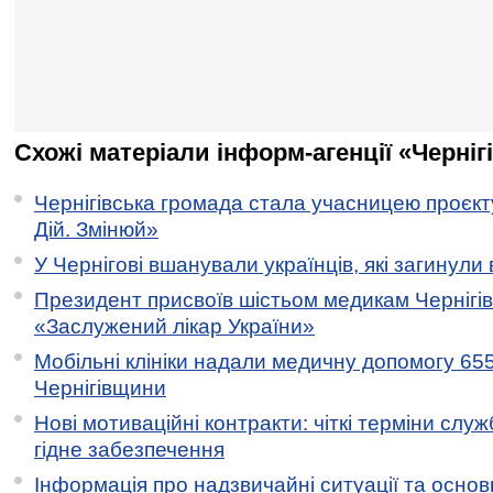
Схожі матеріали інформ-агенції «Черніг
Чернігівська громада стала учасницею проєкту 
Дій. Змінюй»
У Чернігові вшанували українців, які загинули 
Президент присвоїв шістьом медикам Чернігі
«Заслужений лікар України»
Мобільні клініки надали медичну допомогу 65
Чернігівщини
Нові мотиваційні контракти: чіткі терміни служ
гідне забезпечення
Інформація про надзвичайні ситуації та основн