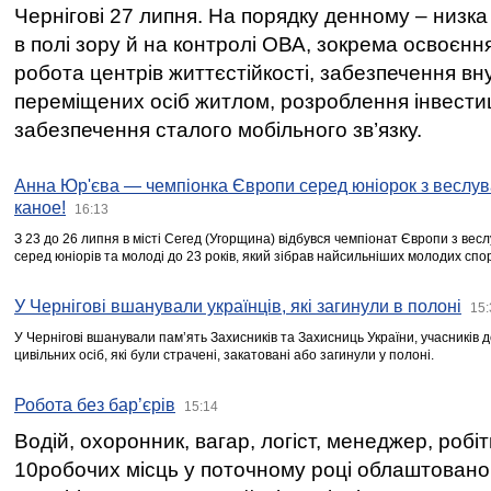
Чернігові 27 липня. На порядку денному – низка
в полі зору й на контролі ОВА, зокрема освоєння
робота центрів життєстійкості, забезпечення вн
переміщених осіб житлом, розроблення інвестиц
забезпечення сталого мобільного зв’язку.
Анна Юр'єва — чемпіонка Європи серед юніорок з веслув
каное!
16:13
З 23 до 26 липня в місті Сегед (Угорщина) відбувся чемпіонат Європи з вес
серед юніорів та молоді до 23 років, який зібрав найсильніших молодих спо
У Чернігові вшанували українців, які загинули в полоні
15:
У Чернігові вшанували пам’ять Захисників та Захисниць України, учасників
цивільних осіб, які були страчені, закатовані або загинули у полоні.
Робота без бар’єрів
15:14
Водій, охоронник, вагар, логіст, менеджер, робі
10робочих місць у поточному році облаштован