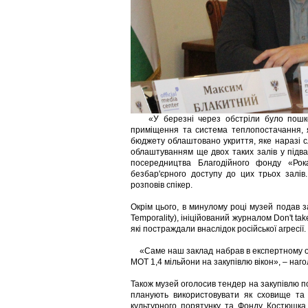
«У березні через обстріли було пошкодж
приміщення та система теплопостачання, 
бюджету облаштовано укриття, яке наразі с
облаштуванням ще двох таких залів у під
посередництва Благодійного фонду «Рок
безбар'єрного доступу до цих трьох залів
розповів спікер.
Окрім цього, в минулому році музей подав з
Temporality), ініційований журналом Don't ta
які постраждали внаслідок російської агресії.
«Саме наш заклад набрав в експертному опи
МОТ 1,4 мільйони на закупівлю вікон», – наго
Також музей оголосив тендер на закупівлю по
планують використовувати як сховище та в
культурного порятунку та Фонду Костюшка