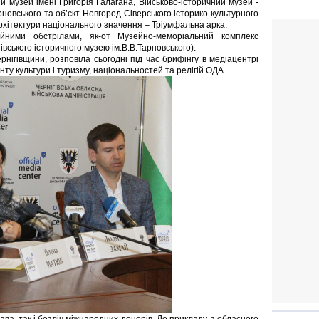
й музей імені Григорія Галагана, Військово-історичний музей -
рновського та об’єкт Новгород-Сіверського історико-культурного
архітектури національного значення – Тріумфальна арка.
йними обстрілами, як-от Музейно-меморіальний комплекс
івського історичного музею ім.В.В.Тарновського).
нігівщини, розповіла сьогодні під час брифінгу в медіацентрі
 культури і туризму, національностей та релігій ОДА.