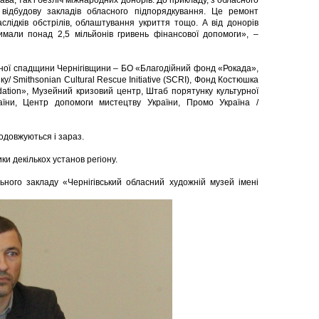
а, так і безліч міжнародних донорів. До прикладу, з обласного
відбудову закладів обласного підпорядкування. Це ремонт
слідків обстрілів, облаштування укриття тощо. А від донорів
имали понад 2,5 мільйонів гривень фінансової допомоги», –
ної спадщини Чернігівщини – БО «Благодійний фонд «Рокада»,
ку/ Smithsonian Cultural Rescue Initiative (SCRI), Фонд Костюшка
ndation», Музейний кризовий центр, Штаб порятунку культурної
їни, Центр допомоги мистецтву України, Промо Україна /
одовжуються і зараз.
ки декількох установ регіону.
ного закладу «Чернігівський обласний художній музей імені