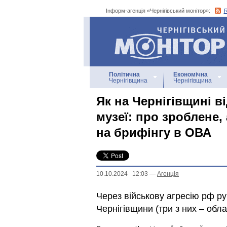
Інформ-агенція «Чернігівський монітор»:
Інформ-агенція
«Чернігівський монітор»
Політична
Економічна
Чернігівщина
Чернігівщина
Як на Чернігівщині 
музеї: про зроблене,
на брифінгу в ОВА
10.10.2024 12:03
—
Агенцiя
Через військову агресію рф р
Чернігівщини (три з них – обл