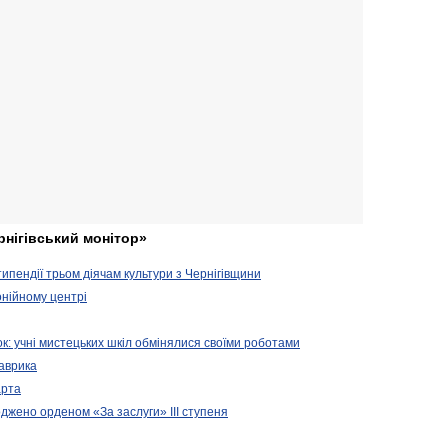
рнігівський монітор»
ипендії трьом діячам культури з Чернігівщини
онійному центрі
зок: учні мистецьких шкіл обмінялися своїми роботами
Лаврика
арта
джено орденом «За заслуги» ІІІ ступеня