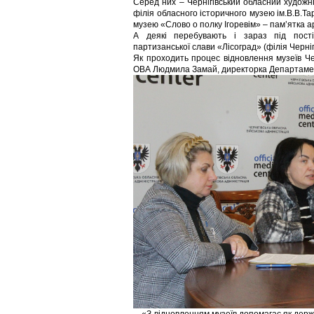
Серед них – Чернігівський обласний художні
філія обласного історичного музею ім.В.В.Та
музею «Слово о полку Ігоревім» – пам’ятка 
А деякі перебувають і зараз під пості
партизанської слави «Лісоград» (філія Черніг
Як проходить процес відновлення музеїв Чер
ОВА Людмила Замай, директорка Департаменту