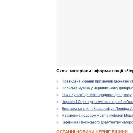
Схожі матеріали інформ-агенції «Че
Президент України призначив державні ст
Польська музика у Чернігівському філарм
“Jazz-Куліса” до Міжнародного дня джазу
Чернігів і Огре підтримують творчий зв’я
Виставка світлин «Краса світу» Леоніда 
Натхненна подорож у світ симфоній Моц
Керівника Ніжинського драмтеатру нагоро
ОСТАННІ НОВИНИ ЧЕРНІГІВЩИНИ