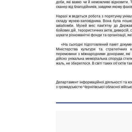
доби, які важко чи й неможливо відновити.
сканер від благодійників, завдяки якому фа
Наразі ж ведеться робота з порятунку унікал
складу музею-заповідника. Вона була пошко
авіабомби. Музей вніс пам’ятку до Держа
бойових дій, терористичних актів, диверсій, 
шукати різноманітні фонди та організації, я
«На сьогодні підготовлений пакет докумен
Міністерства культури та стратегічних 
перемовини з міжнародними донорами, які 
дійсно унікальна меморіальна споруда стилю 
жаль, не збереглося. В світі таких об’єктів т
Департамент інформаційної діяльності та ко
з громадськістю Чернігівської обласної військ