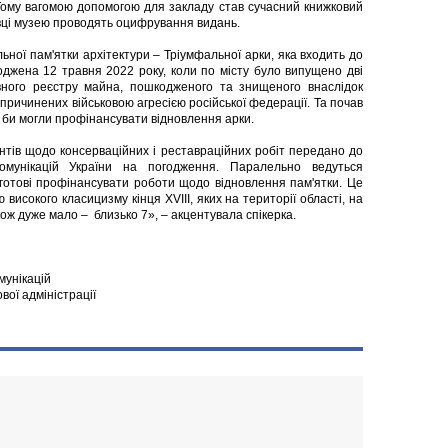
 Тому вагомою допомогою для закладу став сучасний книжковий
хівці музею проводять оцифрування видань.
ьної пам'ятки архітектури – Тріумфальної арки, яка входить до
джена 12 травня 2022 року, коли по місту було випущено дві
вного реєстру майна, пошкодженого та знищеного внаслідок
спричинених військовою агресією російської федерації. Та почав
кі би могли профінансувати відновлення арки.
тів щодо консерваційних і реставраційних робіт передано до
комунікацій України на погодження. Паралельно ведуться
готові профінансувати роботи щодо відновлення пам'ятки. Це
високого класицизму кінця XVIII, яких на території області, на
акож дуже мало – близько 7», – акцентувала спікерка.
мунікацій
ової адміністрації