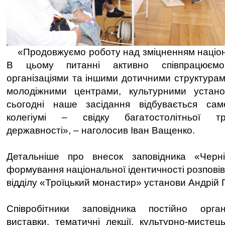
«Продовжуємо роботу над зміцненням націона
В цьому питанні активно співпрацюєм
організаціями та іншими дотичними структурам
молодіжними центрами, культурними устан
сьогодні наше засідання відбувається сам
колегіумі – свідку багатостолітньої тра
державності», – наголосив Іван Ващенко.
Детальніше про внесок заповідника «Черні
формування національної ідентичності розповів
відділу «Троїцький монастир» установи Андрій 
Співробітники заповідника постійно органі
виставки, тематичні лекції, культурно-мистец