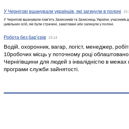
У Чернігові вшанували українців, які загинули в полоні
15:
У Чернігові вшанували пам’ять Захисників та Захисниць України, учасників
цивільних осіб, які були страчені, закатовані або загинули у полоні.
Робота без бар’єрів
15:14
Водій, охоронник, вагар, логіст, менеджер, робі
10робочих місць у поточному році облаштован
Чернігівщини для людей з інвалідністю в межах
програми служби зайнятості.