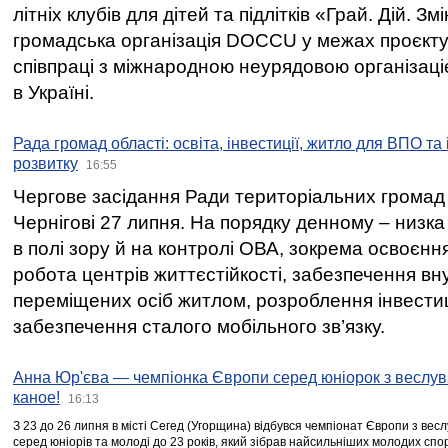
літніх клубів для дітей та підлітків «Грай. Дій. З
громадська організація DOCCU у межах проєкту 
співпраці з міжнародною неурядовою організаціє
в Україні.
Рада громад області: освіта, інвестиції, житло для ВПО та
розвитку
16:55
Чергове засідання Ради територіальних громад 
Чернігові 27 липня. На порядку денному – низка
в полі зору й на контролі ОВА, зокрема освоєння
робота центрів життєстійкості, забезпечення вн
переміщених осіб житлом, розроблення інвестиц
забезпечення сталого мобільного зв’язку.
Анна Юр'єва — чемпіонка Європи серед юніорок з веслув
каное!
16:13
З 23 до 26 липня в місті Сегед (Угорщина) відбувся чемпіонат Європи з вес
серед юніорів та молоді до 23 років, який зібрав найсильніших молодих спо