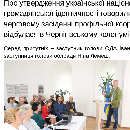
Про утвердження української націон
громадянської ідентичності говорили
черговому засіданні профільної коо
відбулася в Чернігівському колегіумі
Серед присутніх – заступник голови ОДА Іва
заступниця голови облради Ніна Лемеш.