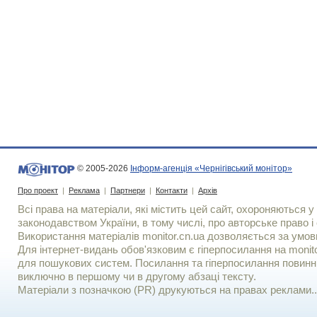
© 2005-2026
Інформ-агенція «Чернігівський монітор»
Про проект
|
Реклама
|
Партнери
|
Контакти
|
Архів
Всі права на матеріали, які містить цей сайт, охороняються у 
законодавством України, в тому числі, про авторське право і 
Використання матерiалiв monitor.cn.ua дозволяється за умов
Для iнтернет-видань обов'язковим є гiперпосилання на monito
для пошукових систем. Посилання та гіперпосилання повинні
виключно в першому чи в другому абзаці тексту.
Матеріали з позначкою (PR) друкуються на правах реклами..