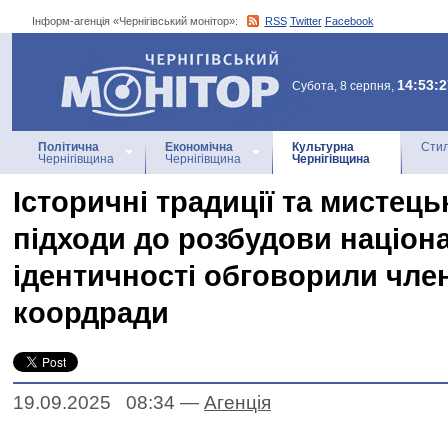
Інформ-агенція «Чернігівський монітор»:
RSS
Twitter
Facebook
Інформ-агенція
«Чернігівський монітор»
14:53:2
Субота, 8 серпня,
Політична
Економічна
Культурна
Стил
Чернігівщина
Чернігівщина
Чернігівщина
Історичні традиції та мистець
підходи до розбудови націон
ідентичності обговорили чле
коордради
19.09.2025 08:34
—
Агенцiя