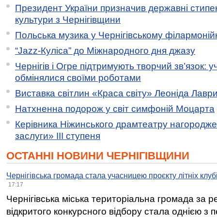
Президент України призначив державні стипен
культури з Чернігівщини
Польська музика у Чернігівському філармоній
“Jazz-Куліса” до Міжнародного дня джазу
Чернігів і Огре підтримують творчий зв’язок: у
обмінялися своїми роботами
Виставка світлин «Краса світу» Леоніда Лавр
Натхненна подорож у світ симфоній Моцарта
Керівника Ніжинського драмтеатру нагородж
заслуги» ІІІ ступеня
ОСТАННІ НОВИНИ ЧЕРНІГІВЩИНИ
Чернігівська громада стала учасницею проєкту літніх клуб
17:17
Чернігівська міська територіальна громада за 
відкритого конкурсного відбору стала однією з