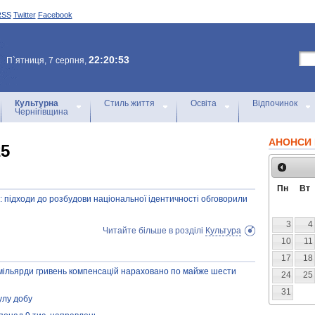
RSS
Twitter
Facebook
22:20:53
П`ятниця, 7 серпня,
Культурна
Стиль життя
Освіта
Відпочинок
Чернігівщина
АНОНСИ 
25
Пн
Вт
а: підходи до розбудови національної ідентичності обговорили
3
4
Читайте більше в розділі
Культура
10
11
17
18
 мільярди гривень компенсацій нараховано по майже шести
24
25
31
улу добу