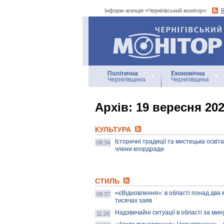
Інформ-агенція «Чернігівський монітор»:
Інформ-агенція
«Чернігівський монітор»
Політична
Економічна
Чернігівщина
Чернігівщина
Архiв: 19 вересня 20
КУЛЬТУРА
Історичні традиції та мистецька освіт
08:34
члени коордради
СТИЛЬ
«єВідновлення»: в області понад два
08:37
тисячах заяв
Надзвичайні ситуації в області за мин
11:26