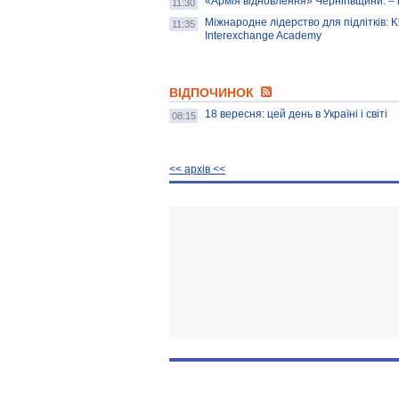
«Армія відновлення» Чернігівщини: – 
11:30
Міжнародне лідерство для підлітків: K
11:35
Interexchange Academy
ВІДПОЧИНОК
18 вересня: цей день в Україні і світі
08:15
<< архiв <<