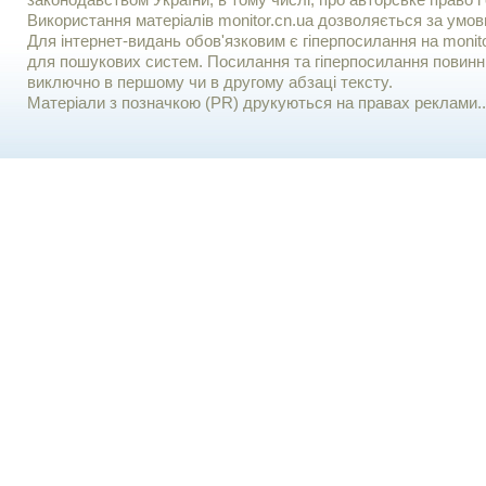
законодавством України, в тому числі, про авторське право і 
Використання матерiалiв monitor.cn.ua дозволяється за умов
Для iнтернет-видань обов'язковим є гiперпосилання на monito
для пошукових систем. Посилання та гіперпосилання повинні
виключно в першому чи в другому абзаці тексту.
Матеріали з позначкою (PR) друкуються на правах реклами..