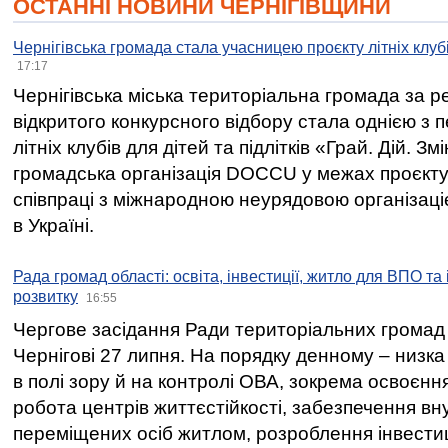
ОСТАННІ НОВИНИ ЧЕРНІГІВЩИНИ
Чернігівська громада стала учасницею проєкту літніх клуб
17:17
Чернігівська міська територіальна громада за 
відкритого конкурсного відбору стала однією з
літніх клубів для дітей та підлітків «Грай. Дій. З
громадська організація DOCCU у межах проєкту 
співпраці з міжнародною неурядовою організаціє
в Україні.
Рада громад області: освіта, інвестиції, житло для ВПО та
розвитку
16:55
Чергове засідання Ради територіальних громад 
Чернігові 27 липня. На порядку денному – низка
в полі зору й на контролі ОВА, зокрема освоєння
робота центрів життєстійкості, забезпечення вн
переміщених осіб житлом, розроблення інвестиц