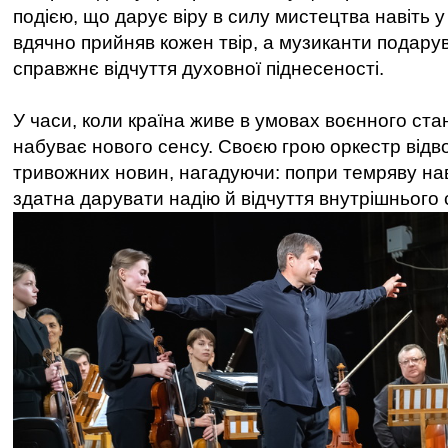
подією, що дарує віру в силу мистецтва навіть у
вдячно прийняв кожен твір, а музиканти подарув
справжнє відчуття духовної піднесеності.
У часи, коли країна живе в умовах воєнного ста
набуває нового сенсу. Своєю грою оркестр відво
тривожних новин, нагадуючи: попри темряву нав
здатна дарувати надію й відчуття внутрішнього 