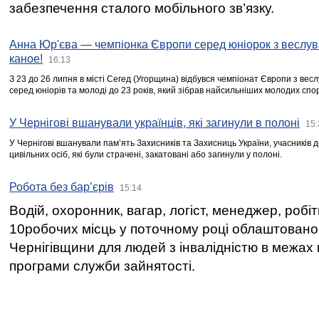
забезпечення сталого мобільного зв’язку.
Анна Юр'єва — чемпіонка Європи серед юніорок з веслув
каное!
16:13
З 23 до 26 липня в місті Сегед (Угорщина) відбувся чемпіонат Європи з вес
серед юніорів та молоді до 23 років, який зібрав найсильніших молодих спо
У Чернігові вшанували українців, які загинули в полоні
15:
У Чернігові вшанували пам’ять Захисників та Захисниць України, учасників
цивільних осіб, які були страчені, закатовані або загинули у полоні.
Робота без бар’єрів
15:14
Водій, охоронник, вагар, логіст, менеджер, робі
10робочих місць у поточному році облаштован
Чернігівщини для людей з інвалідністю в межах
програми служби зайнятості.