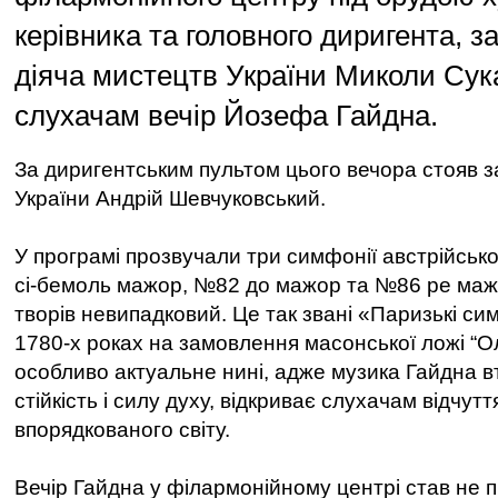
керівника та головного диригента, з
діяча мистецтв України Миколи Сук
слухачам вечір Йозефа Гайдна.
За диригентським пультом цього вечора стояв 
України Андрій Шевчуковський.
У програмі прозвучали три симфонії австрійсь
сі-бемоль мажор, №82 до мажор та №86 ре маж
творів невипадковий. Це так звані «Паризькі сим
1780-х роках на замовлення масонської ложі “Ол
особливо актуальне нині, адже музика Гайдна вт
стійкість і силу духу, відкриває слухачам відчутт
впорядкованого світу.
Вечір Гайдна у філармонійному центрі став не 