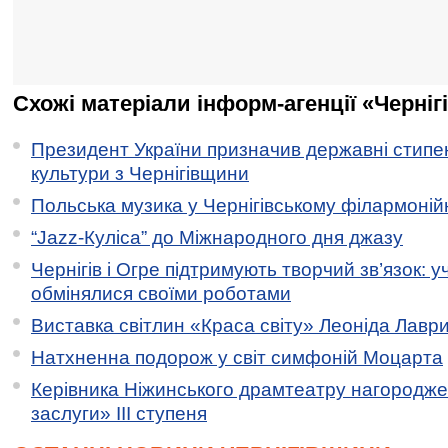
Схожі матеріали інформ-агенції «Черніг
Президент України призначив державні стипен
культури з Чернігівщини
Польська музика у Чернігівському філармоній
“Jazz-Куліса” до Міжнародного дня джазу
Чернігів і Огре підтримують творчий зв’язок: у
обмінялися своїми роботами
Виставка світлин «Краса світу» Леоніда Лавр
Натхненна подорож у світ симфоній Моцарта
Керівника Ніжинського драмтеатру нагородж
заслуги» ІІІ ступеня