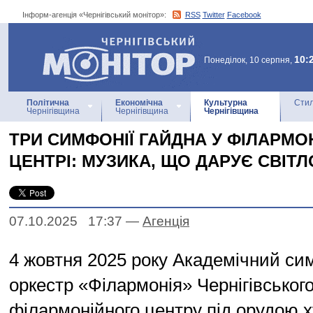
Інформ-агенція «Чернігівський монітор»:
RSS
Twitter
Facebook
Інформ-агенція
«Чернігівський монітор»
10:
Понеділок, 10 серпня,
Політична
Економічна
Культурна
Стил
Чернігівщина
Чернігівщина
Чернігівщина
ТРИ СИМФОНІЇ ГАЙДНА У ФІЛАРМО
ЦЕНТРІ: МУЗИКА, ЩО ДАРУЄ СВІТЛ
07.10.2025 17:37
—
Агенцiя
4 жовтня 2025 року Академічний с
оркестр «Філармонія» Чернігівськог
філармонійного центру під орудою 