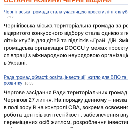
ОСТАННІ НОВИНИ ЧЕРНІГІВЩИНИ
Чернігівська громада стала учасницею проєкту літніх клуб
17:17
Чернігівська міська територіальна громада за 
відкритого конкурсного відбору стала однією з
літніх клубів для дітей та підлітків «Грай. Дій. З
громадська організація DOCCU у межах проєкту 
співпраці з міжнародною неурядовою організаціє
в Україні.
Рада громад області: освіта, інвестиції, житло для ВПО та
розвитку
16:55
Чергове засідання Ради територіальних громад 
Чернігові 27 липня. На порядку денному – низка
в полі зору й на контролі ОВА, зокрема освоєння
робота центрів життєстійкості, забезпечення вн
переміщених осіб житлом, розроблення інвестиц