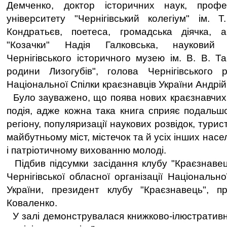
Демченко, доктор історичних наук, профе
університету "Чернігівський колегіум" ім. 
Кондратьєв, поетеса, громадська діячка, а
"Козачки" Надія Галковська, науковий с
Чернігівського історичного музею ім. В. В. Т
родини Лизогубів", голова Чернігівського 
Національної Спілки краєзнавців України Андрі
Було зауважено, що поява нових краєзнавчих
подія, адже кожна така книга сприяє подальшо
регіону, популяризації наукових розвідок, тури
майбутньому міст, містечок та й усіх інших насе
і патріотичному вихованню молоді.
Підбив підсумки засідання клубу "Краєзнавец
Чернігівської обласної організації Національно
України, президент клубу "Краєзнавець", 
Коваленко.
У залі демонструвалася книжково-ілюстративн