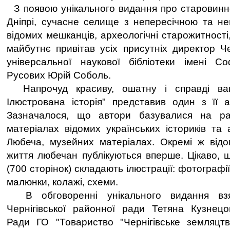
З появою унікального видання про старовинн
Дніпрі, сучасне селище з непересічною та не
відомих мешканців, археологічні старожитності
майбутнє привітав усіх присутніх директор Че
універсальної наукової бібліотеки імені С
Русових Юрій Соболь.
Напрочуд красиву, ошатну і справді ваг
Ілюстрована історія" представив один з її а
Зазначалося, що автори базувалися на ра
матеріалах відомих українських істориків та 
Любеча, музейних матеріалах. Окремі ж відо
життя любечан публікуються вперше. Цікаво, 
(700 сторінок) складають ілюстрації: фотографії
малюнки, колажі, схеми.
В обговоренні унікального видання взя
Чернігівської районної ради Тетяна Кузнецо
Ради ГО "Товариство "Чернігівське земляцтв