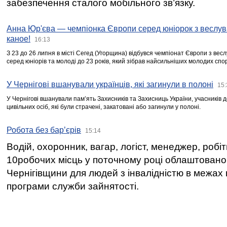
забезпечення сталого мобільного зв’язку.
Анна Юр'єва — чемпіонка Європи серед юніорок з веслув
каное!
16:13
З 23 до 26 липня в місті Сегед (Угорщина) відбувся чемпіонат Європи з вес
серед юніорів та молоді до 23 років, який зібрав найсильніших молодих спо
У Чернігові вшанували українців, які загинули в полоні
15:
У Чернігові вшанували пам’ять Захисників та Захисниць України, учасників
цивільних осіб, які були страчені, закатовані або загинули у полоні.
Робота без бар’єрів
15:14
Водій, охоронник, вагар, логіст, менеджер, робі
10робочих місць у поточному році облаштован
Чернігівщини для людей з інвалідністю в межах
програми служби зайнятості.