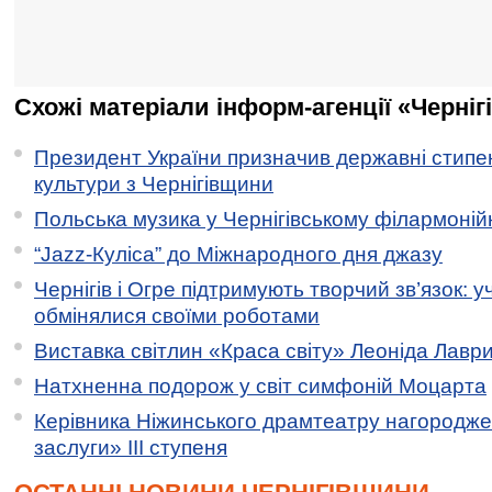
Схожі матеріали інформ-агенції «Черніг
Президент України призначив державні стипен
культури з Чернігівщини
Польська музика у Чернігівському філармоній
“Jazz-Куліса” до Міжнародного дня джазу
Чернігів і Огре підтримують творчий зв’язок: у
обмінялися своїми роботами
Виставка світлин «Краса світу» Леоніда Лавр
Натхненна подорож у світ симфоній Моцарта
Керівника Ніжинського драмтеатру нагородж
заслуги» ІІІ ступеня