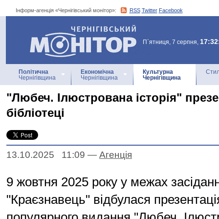
Інформ-агенція «Чернігівський монітор»:
RSS
Twitter
Facebook
Інформ-агенція
«Чернігівський монітор»
17:32
П`ятниця, 7 серпня,
Політична
Економічна
Культурна
Стил
Чернігівщина
Чернігівщина
Чернігівщина
"Любеч. Ілюстрована історія" през
бібліотеці
13.10.2025 11:09
—
Агенцiя
9 жовтня 2025 року у межах засідан
"Краєзнавець" відбулася презентаці
популярного видання "Любеч. Ілюстр