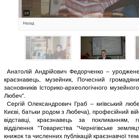
2/5
Назад
Анатолій Андрійович Федорченко – уродженец
краєзнавець, музейник, Почесний громадян
засновників Історико-археологічного музейног
Любеч".
Сергій Олександрович Граб – київський любе
Києві, батьки родом з Любеча), професійний вій
відставці, краєзнавець за покликанням, г
відділення "Товариства "Чернігівське земляц
книжок та численних публікацій краєзнавчої тем