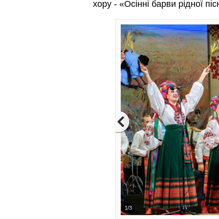
хору - «Осінні барви рідної пісн
2/3