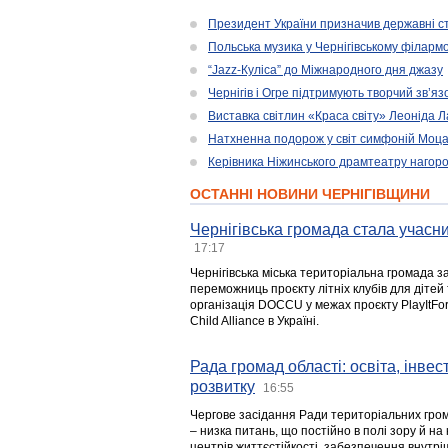
Президент України призначив державні ст
Польська музика у Чернігівському філарм
“Jazz-Куліса” до Міжнародного дня джазу
Чернігів і Огре підтримують творчий зв’я
Виставка світлин «Краса світу» Леоніда 
Натхненна подорож у світ симфоній Моц
Керівника Ніжинського драмтеатру нагоро
ОСТАННІ НОВИНИ ЧЕРНІГІВЩИНИ
Чернігівська громада стала учасни
17:17
Чернігівська міська територіальна громада з
переможниць проєкту літніх клубів для дітей 
організація DOCCU у межах проєкту PlayItFo
Child Alliance в Україні.
Рада громад області: освіта, інве
розвитку
16:55
Чергове засідання Ради територіальних гром
– низка питань, що постійно в полі зору й на
центрів життєстійкості, забезпечення внутр