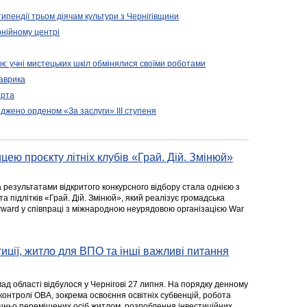
ипендії трьом діячам культури з Чернігівщини
онійному центрі
зок: учні мистецьких шкіл обмінялися своїми роботами
Лаврика
арта
джено орденом «За заслуги» ІІІ ступеня
цею проєкту літніх клубів «Грай. Дій. Змінюй»
а результатами відкритого конкурсного відбору стала однією з
та підлітків «Грай. Дій. Змінюй», який реалізує громадська
rward у співпраці з міжнародною неурядовою організацією War
стиції, житло для ВПО та інші важливі питання
ад області відбулося у Чернігові 27 липня. На порядку денному
 контролі ОВА, зокрема освоєння освітніх субвенцій, робота
ішньо переміщених осіб житлом, розроблення інвестиційних