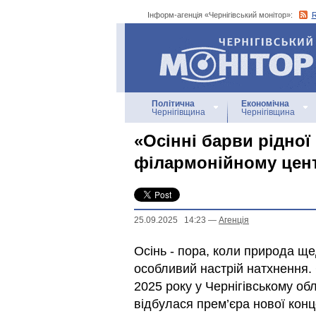
Інформ-агенція «Чернігівський монітор»:
Інформ-агенція
«Чернігівський монітор»
Політична
Економічна
Чернігівщина
Чернігівщина
«Осінні барви рідної 
філармонійному цен
25.09.2025 14:23
—
Агенцiя
Осінь - пора, коли природа ще
особливий настрій натхнення.
2025 року у Чернігівському об
відбулася прем’єра нової кон