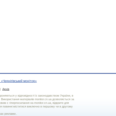
 «Чернігівський монітор»
|
Архів
хороняються у відповідності із законодавством України, в
. Використання матерiалiв monitor.cn.ua дозволяється за
вим є гiперпосилання на monitor.cn.ua, відкрите для
я повинні міститися виключно в першому чи в другому
вах реклами..