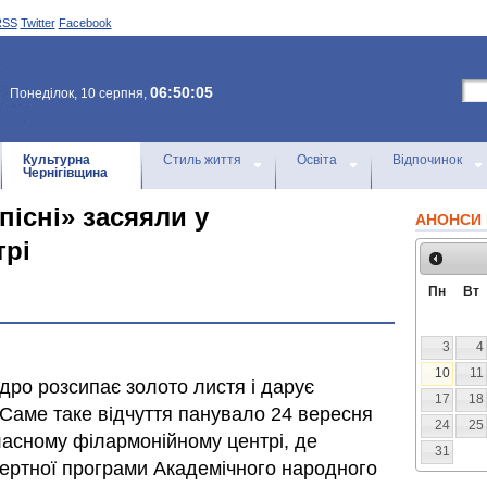
RSS
Twitter
Facebook
06:50:05
Понеділок, 10 серпня,
Культурна
Стиль життя
Освіта
Відпочинок
Чернігівщина
пісні» засяяли у
АНОНСИ 
трі
Пн
Вт
3
4
10
11
дро розсипає золото листя і дарує
17
18
 Саме таке відчуття панувало 24 вересня
24
25
ласному філармонійному центрі, де
31
цертної програми Академічного народного