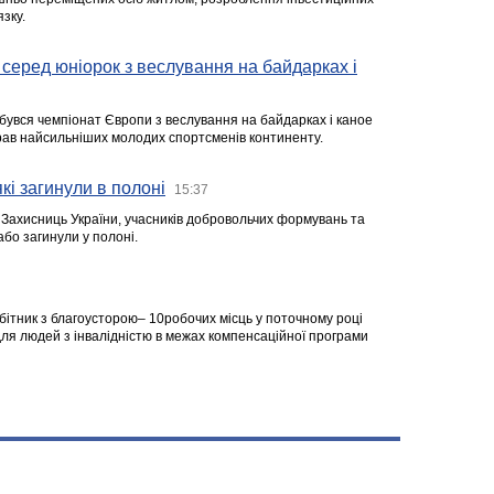
зку.
серед юніорок з веслування на байдарках і
ідбувся чемпіонат Європи з веслування на байдарках і каное
ібрав найсильніших молодих спортсменів континенту.
кі загинули в полоні
15:37
а Захисниць України, учасників добровольчих формувань та
 або загинули у полоні.
робітник з благоусторою– 10робочих місць у поточному році
я людей з інвалідністю в межах компенсаційної програми