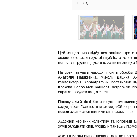
Назад
Цей концерт мав відбутися раніше, проте т
хвилюючою стала зустріч публіки з колект
попри всі труднощі, українська пісня знову з
На сцені звучали народні пісні в обробці
Анатолія Пашкевича, Миколи Дацика, Ана
композиторів. Хореографічні постановки ві
Клокова наповнили концерт яскравими ві
справжню художню цілісність.
Прозвучали й пісні, без яких уже неможливо 
саду», «Їхав, їхав козак містом», «Ой, чорна
номер зустрічався щирими оплесками, а фіна
Художній керівник колективу та головний д
зумів об’єднати спів, музику й танець у гарм
«Осінні барви рідної пісні» стали не прост