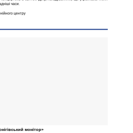
адніші часи.
нійного центру
рнігівський монітор»