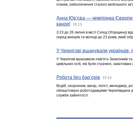
планів, забезпечення сталого мобільного зв’я
Анна Юр'єва — чемпіонка Європи 
каное!
16:13
З 23 до 26 липня в місті Сегед (Угорщина) в
серед юніорів та молоді до 23 років, який з
У Чернігові вшанували українців, я
У Чернігові вшанували пам’ять Захисників т
цивільних осіб, які були страчені, закатовані
Робота без бар’єрів
15:14
Водій, охоронник, вагар, логіст, менеджер, 
облаштовано роботодавцями Чернігівщини дл
служби зайнятості.