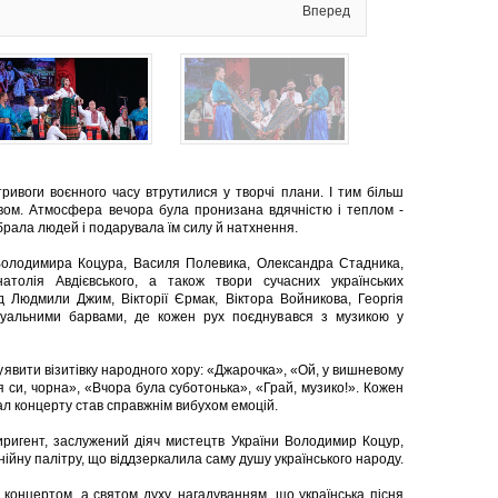
Вперед
ривоги воєнного часу втрутилися у творчі плани. І тим більш
ивом. Атмосфера вечора була пронизана вдячністю і теплом -
ібрала людей і подарувала їм силу й натхнення.
 Володимира Коцура, Василя Полевика, Олександра Стадника,
толія Авдієвського, а також твори сучасних українських
д Людмили Джим, Вікторії Єрмак, Віктора Войникова, Георгія
зуальними барвами, де кожен рух поєднувався з музикою у
уявити візитівку народного хору: «Джарочка», «Ой, у вишневому
 я си, чорна», «Вчора була суботонька», «Грай, музико!». Кожен
л концерту став справжнім вибухом емоцій.
иригент, заслужений діяч мистецтв України Володимир Коцур,
онійну палітру, що віддзеркалила саму душу українського народу.
о концертом, а святом духу, нагадуванням, що українська пісня