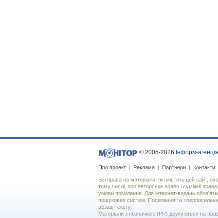
© 2005-2026
Інформ-агенція
Про проект
|
Реклама
|
Партнери
|
Контакти
Всі права на матеріали, які містить цей сайт, о
тому числі, про авторське право і суміжні права
умови посилання. Для iнтернет-видань обов'язко
пошукових систем. Посилання та гіперпосиланн
абзаці тексту.
Матеріали з позначкою (PR) друкуються на пра