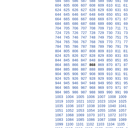
584
585
586
587
588
589
590
591
59
604
605
606
607
608
609
610
611
61
624
625
626
627
628
629
630
631
63
644
645
646
647
648
649
650
651
65
664
665
666
667
668
669
670
671
67
684
685
686
687
688
689
690
691
69
704
705
706
707
708
709
710
711
71
724
725
726
727
728
729
730
731
73
744
745
746
747
748
749
750
751
75
764
765
766
767
768
769
770
771
77
784
785
786
787
788
789
790
791
79
804
805
806
807
808
809
810
811
81
824
825
826
827
828
829
830
831
83
844
845
846
847
848
849
850
851
85
864
865
866
867
868
869
870
871
87
884
885
886
887
888
889
890
891
89
904
905
906
907
908
909
910
911
91
924
925
926
927
928
929
930
931
93
944
945
946
947
948
949
950
951
95
964
965
966
967
968
969
970
971
97
984
985
986
987
988
989
990
991
99
1003
1004
1005
1006
1007
1008
1009
1019
1020
1021
1022
1023
1024
1025
1035
1036
1037
1038
1039
1040
1041
1051
1052
1053
1054
1055
1056
1057
1067
1068
1069
1070
1071
1072
1073
1083
1084
1085
1086
1087
1088
1089
1099
1100
1101
1102
1103
1104
1105