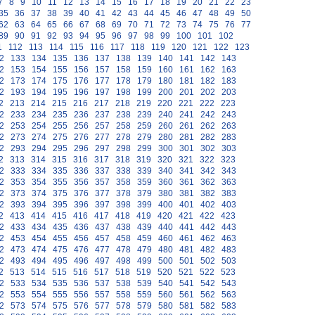
7
8
9
10
11
12
13
14
15
16
17
18
19
20
21
22
23
35
36
37
38
39
40
41
42
43
44
45
46
47
48
49
50
62
63
64
65
66
67
68
69
70
71
72
73
74
75
76
77
89
90
91
92
93
94
95
96
97
98
99
100
101
102
1
112
113
114
115
116
117
118
119
120
121
122
123
2
133
134
135
136
137
138
139
140
141
142
143
2
153
154
155
156
157
158
159
160
161
162
163
2
173
174
175
176
177
178
179
180
181
182
183
2
193
194
195
196
197
198
199
200
201
202
203
2
213
214
215
216
217
218
219
220
221
222
223
2
233
234
235
236
237
238
239
240
241
242
243
2
253
254
255
256
257
258
259
260
261
262
263
2
273
274
275
276
277
278
279
280
281
282
283
2
293
294
295
296
297
298
299
300
301
302
303
2
313
314
315
316
317
318
319
320
321
322
323
2
333
334
335
336
337
338
339
340
341
342
343
2
353
354
355
356
357
358
359
360
361
362
363
2
373
374
375
376
377
378
379
380
381
382
383
2
393
394
395
396
397
398
399
400
401
402
403
2
413
414
415
416
417
418
419
420
421
422
423
2
433
434
435
436
437
438
439
440
441
442
443
2
453
454
455
456
457
458
459
460
461
462
463
2
473
474
475
476
477
478
479
480
481
482
483
2
493
494
495
496
497
498
499
500
501
502
503
2
513
514
515
516
517
518
519
520
521
522
523
2
533
534
535
536
537
538
539
540
541
542
543
2
553
554
555
556
557
558
559
560
561
562
563
2
573
574
575
576
577
578
579
580
581
582
583