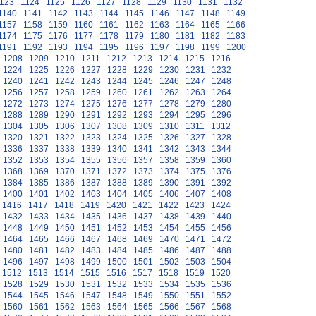
123
1124
1125
1126
1127
1128
1129
1130
1131
1132
1140
1141
1142
1143
1144
1145
1146
1147
1148
1149
1157
1158
1159
1160
1161
1162
1163
1164
1165
1166
1174
1175
1176
1177
1178
1179
1180
1181
1182
1183
1191
1192
1193
1194
1195
1196
1197
1198
1199
1200
1208
1209
1210
1211
1212
1213
1214
1215
1216
1224
1225
1226
1227
1228
1229
1230
1231
1232
1240
1241
1242
1243
1244
1245
1246
1247
1248
1256
1257
1258
1259
1260
1261
1262
1263
1264
1272
1273
1274
1275
1276
1277
1278
1279
1280
1288
1289
1290
1291
1292
1293
1294
1295
1296
1304
1305
1306
1307
1308
1309
1310
1311
1312
1320
1321
1322
1323
1324
1325
1326
1327
1328
1336
1337
1338
1339
1340
1341
1342
1343
1344
1352
1353
1354
1355
1356
1357
1358
1359
1360
1368
1369
1370
1371
1372
1373
1374
1375
1376
1384
1385
1386
1387
1388
1389
1390
1391
1392
1400
1401
1402
1403
1404
1405
1406
1407
1408
1416
1417
1418
1419
1420
1421
1422
1423
1424
1432
1433
1434
1435
1436
1437
1438
1439
1440
1448
1449
1450
1451
1452
1453
1454
1455
1456
1464
1465
1466
1467
1468
1469
1470
1471
1472
1480
1481
1482
1483
1484
1485
1486
1487
1488
1496
1497
1498
1499
1500
1501
1502
1503
1504
1512
1513
1514
1515
1516
1517
1518
1519
1520
1528
1529
1530
1531
1532
1533
1534
1535
1536
1544
1545
1546
1547
1548
1549
1550
1551
1552
1560
1561
1562
1563
1564
1565
1566
1567
1568