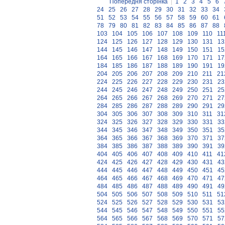
Попередня сторінка
|
1
2
3
4
5
6
24
25
26
27
28
29
30
31
32
33
34
51
52
53
54
55
56
57
58
59
60
61
78
79
80
81
82
83
84
85
86
87
88
103
104
105
106
107
108
109
110
11
124
125
126
127
128
129
130
131
13
144
145
146
147
148
149
150
151
15
164
165
166
167
168
169
170
171
17
184
185
186
187
188
189
190
191
19
204
205
206
207
208
209
210
211
21
224
225
226
227
228
229
230
231
23
244
245
246
247
248
249
250
251
25
264
265
266
267
268
269
270
271
27
284
285
286
287
288
289
290
291
29
304
305
306
307
308
309
310
311
31
324
325
326
327
328
329
330
331
33
344
345
346
347
348
349
350
351
35
364
365
366
367
368
369
370
371
37
384
385
386
387
388
389
390
391
39
404
405
406
407
408
409
410
411
41
424
425
426
427
428
429
430
431
43
444
445
446
447
448
449
450
451
45
464
465
466
467
468
469
470
471
47
484
485
486
487
488
489
490
491
49
504
505
506
507
508
509
510
511
51
524
525
526
527
528
529
530
531
53
544
545
546
547
548
549
550
551
55
564
565
566
567
568
569
570
571
57