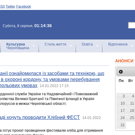
RSS
Twitter
Facebook
01:14:36
Субота, 8 серпня,
Культурна
Стиль життя
Освіта
Відпочинок
Чернігівщина
АНОНСИ 
нії ознайомилася із засобами та технікою, що
в охороні кордону, та умовами перебування
Пн
Вт
 польових умовах
14.01.2022 17:15
рдонної служби України та Надзвичайний і Повноважний
3
4
івства Великої Британії та Північної Ірландії в Україні
10
11
ілоруссю в межах Чернігівської області.
17
18
аді хочуть проводити Хлібний ФЕСТ
14.01.2022
24
25
31
а готує проєкт проведення фестивалю хліба для отримання