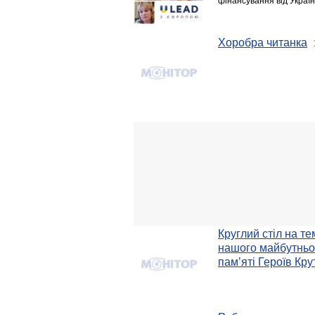
фінансування від Украї
Хоробра читанка
Круглий стіл на т
нашого майбутньо
пам’яті Героїв Кру