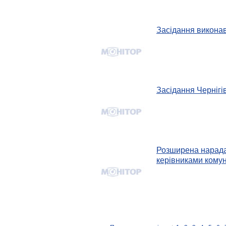
Засідання виконав
Засідання Чернігі
Розширена нарада 
керівниками комун