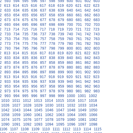
2
593
594
595
596
597
598
599
600
601
602
603
2
613
614
615
616
617
618
619
620
621
622
623
2
633
634
635
636
637
638
639
640
641
642
643
2
653
654
655
656
657
658
659
660
661
662
663
2
673
674
675
676
677
678
679
680
681
682
683
2
693
694
695
696
697
698
699
700
701
702
703
2
713
714
715
716
717
718
719
720
721
722
723
2
733
734
735
736
737
738
739
740
741
742
743
2
753
754
755
756
757
758
759
760
761
762
763
2
773
774
775
776
777
778
779
780
781
782
783
2
793
794
795
796
797
798
799
800
801
802
803
2
813
814
815
816
817
818
819
820
821
822
823
2
833
834
835
836
837
838
839
840
841
842
843
2
853
854
855
856
857
858
859
860
861
862
863
2
873
874
875
876
877
878
879
880
881
882
883
2
893
894
895
896
897
898
899
900
901
902
903
2
913
914
915
916
917
918
919
920
921
922
923
2
933
934
935
936
937
938
939
940
941
942
943
2
953
954
955
956
957
958
959
960
961
962
963
2
973
974
975
976
977
978
979
980
981
982
983
2
993
994
995
996
997
998
999
1000
1001
1002
1010
1011
1012
1013
1014
1015
1016
1017
1018
1026
1027
1028
1029
1030
1031
1032
1033
1034
1042
1043
1044
1045
1046
1047
1048
1049
1050
1058
1059
1060
1061
1062
1063
1064
1065
1066
1074
1075
1076
1077
1078
1079
1080
1081
1082
1090
1091
1092
1093
1094
1095
1096
1097
1098
1106
1107
1108
1109
1110
1111
1112
1113
1114
1115