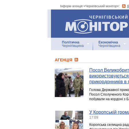
Інформ-агенція «Чернігівський монітор»:
Інформ-агенція
«Чернігівський монітор»
Політична
Економічна
Чернігівщина
Чернігівщина
АГЕНЦIЯ
Посол Великобрита
використовуються 
прикордонників в
Голова Державної прико
Посол Сполученого Корол
побували на кордоні з Б
У Коропській гром
17:09
Коропська селищна рад