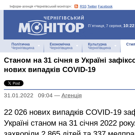
Інформ-агенція «Чернігівський монітор»:
RSS
Twitter
Facebook
Інформ-агенція
«Чернігівський монітор»
10:22
П`ятниця, 7 серпня,
Політична
Економічна
Культурна
Стил
Чернігівщина
Чернігівщина
Чернігівщина
Станом на 31 січня в Україні зафікс
нових випадків COVID-19
31.01.2022 09:04
—
Агенцiя
22 026 нових випадків COVID-19 за
Україні станом на 31 січня 2022 року
захворіли 2 865 дітей та 337 медпра