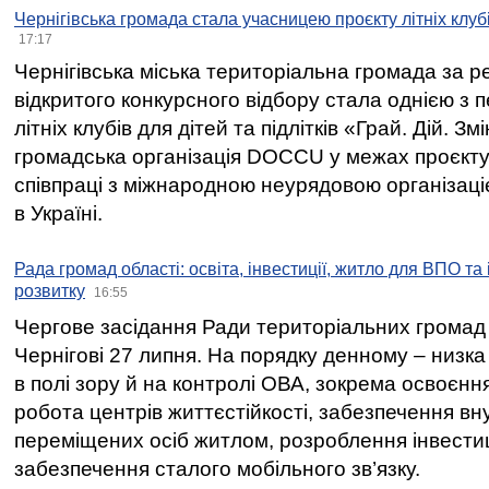
Чернігівська громада стала учасницею проєкту літніх клуб
17:17
Чернігівська міська територіальна громада за 
відкритого конкурсного відбору стала однією з
літніх клубів для дітей та підлітків «Грай. Дій. З
громадська організація DOCCU у межах проєкту 
співпраці з міжнародною неурядовою організаціє
в Україні.
Рада громад області: освіта, інвестиції, житло для ВПО та
розвитку
16:55
Чергове засідання Ради територіальних громад 
Чернігові 27 липня. На порядку денному – низка
в полі зору й на контролі ОВА, зокрема освоєння
робота центрів життєстійкості, забезпечення вн
переміщених осіб житлом, розроблення інвестиц
забезпечення сталого мобільного зв’язку.