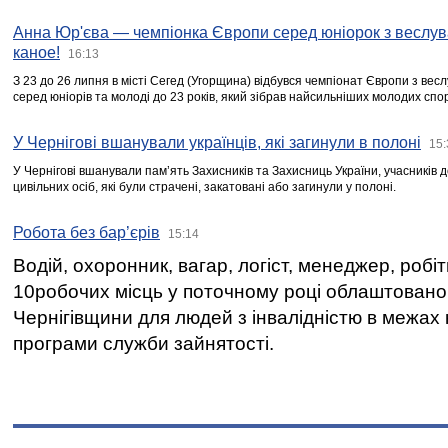
Анна Юр'єва — чемпіонка Європи серед юніорок з веслув
каное!
16:13
З 23 до 26 липня в місті Сегед (Угорщина) відбувся чемпіонат Європи з вес
серед юніорів та молоді до 23 років, який зібрав найсильніших молодих спо
У Чернігові вшанували українців, які загинули в полоні
15:
У Чернігові вшанували пам’ять Захисників та Захисниць України, учасників
цивільних осіб, які були страчені, закатовані або загинули у полоні.
Робота без бар’єрів
15:14
Водій, охоронник, вагар, логіст, менеджер, робі
10робочих місць у поточному році облаштован
Чернігівщини для людей з інвалідністю в межах
програми служби зайнятості.