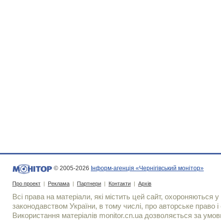
© 2005-2026
Інформ-агенція «Чернігівський монітор»
Про проект
|
Реклама
|
Партнери
|
Контакти
|
Архів
Всі права на матеріали, які містить цей сайт, охороняються у 
законодавством України, в тому числі, про авторське право і 
Використання матерiалiв monitor.cn.ua дозволяється за умов