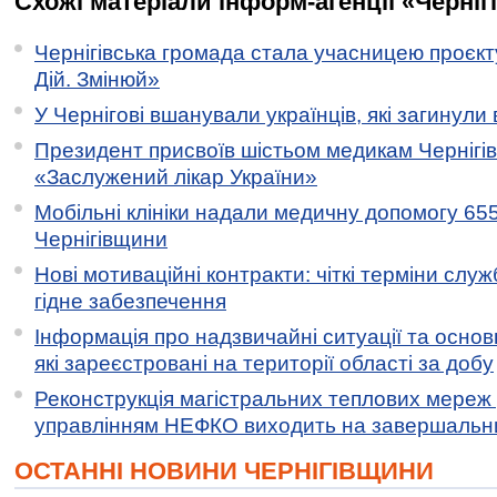
Схожі матеріали інформ-агенції «Черніг
Чернігівська громада стала учасницею проєкту 
Дій. Змінюй»
У Чернігові вшанували українців, які загинули 
Президент присвоїв шістьом медикам Чернігі
«Заслужений лікар України»
Мобільні клініки надали медичну допомогу 65
Чернігівщини
Нові мотиваційні контракти: чіткі терміни служ
гідне забезпечення
Інформація про надзвичайні ситуації та основн
які зареєстровані на території області за добу
Реконструкція магістральних теплових мереж у
управлінням НЕФКО виходить на завершальн
ОСТАННІ НОВИНИ ЧЕРНІГІВЩИНИ