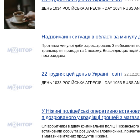
ДЕНЬ 1034 РОСІЙСЬКА АГРЕСІЯ - DAY 1034 RUSSIA
Надзвичайні ситуації в області за минулу 
Протягом минулої доби зареєстровано 3 небезпечні под
транспортні пригоди та 1 пожежу. Внаслідок цих подій 
постраждала.
22 грудня: цей день в Україні і світі
22.12.20
ДЕНЬ 1033 РОСІЙСЬКА АГРЕСІЯ - DAY 1033 RUSSIA
У Ніжині поліцейські оперативно встанов
підозрюваного у крадіжці грошей з магази
Співробітники відділу кримінальної поліції Ніжинсько
встановили особу та розшукали зловмисника, причетно
з магазинів м'ясних продуктів Ніжина.