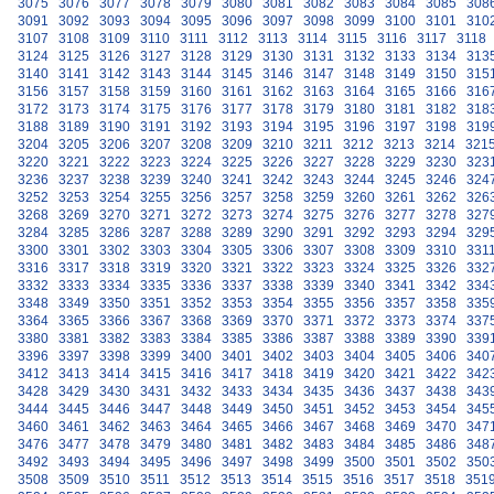
3075
3076
3077
3078
3079
3080
3081
3082
3083
3084
3085
308
3091
3092
3093
3094
3095
3096
3097
3098
3099
3100
3101
310
3107
3108
3109
3110
3111
3112
3113
3114
3115
3116
3117
3118
3124
3125
3126
3127
3128
3129
3130
3131
3132
3133
3134
313
3140
3141
3142
3143
3144
3145
3146
3147
3148
3149
3150
315
3156
3157
3158
3159
3160
3161
3162
3163
3164
3165
3166
316
3172
3173
3174
3175
3176
3177
3178
3179
3180
3181
3182
318
3188
3189
3190
3191
3192
3193
3194
3195
3196
3197
3198
319
3204
3205
3206
3207
3208
3209
3210
3211
3212
3213
3214
321
3220
3221
3222
3223
3224
3225
3226
3227
3228
3229
3230
323
3236
3237
3238
3239
3240
3241
3242
3243
3244
3245
3246
324
3252
3253
3254
3255
3256
3257
3258
3259
3260
3261
3262
326
3268
3269
3270
3271
3272
3273
3274
3275
3276
3277
3278
327
3284
3285
3286
3287
3288
3289
3290
3291
3292
3293
3294
329
3300
3301
3302
3303
3304
3305
3306
3307
3308
3309
3310
331
3316
3317
3318
3319
3320
3321
3322
3323
3324
3325
3326
332
3332
3333
3334
3335
3336
3337
3338
3339
3340
3341
3342
334
3348
3349
3350
3351
3352
3353
3354
3355
3356
3357
3358
335
3364
3365
3366
3367
3368
3369
3370
3371
3372
3373
3374
337
3380
3381
3382
3383
3384
3385
3386
3387
3388
3389
3390
339
3396
3397
3398
3399
3400
3401
3402
3403
3404
3405
3406
340
3412
3413
3414
3415
3416
3417
3418
3419
3420
3421
3422
342
3428
3429
3430
3431
3432
3433
3434
3435
3436
3437
3438
343
3444
3445
3446
3447
3448
3449
3450
3451
3452
3453
3454
345
3460
3461
3462
3463
3464
3465
3466
3467
3468
3469
3470
347
3476
3477
3478
3479
3480
3481
3482
3483
3484
3485
3486
348
3492
3493
3494
3495
3496
3497
3498
3499
3500
3501
3502
350
3508
3509
3510
3511
3512
3513
3514
3515
3516
3517
3518
351