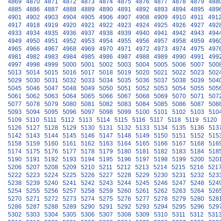
4869
4870
4871
4872
4873
4874
4875
4876
4877
4878
4879
488
4885
4886
4887
4888
4889
4890
4891
4892
4893
4894
4895
489
4901
4902
4903
4904
4905
4906
4907
4908
4909
4910
4911
491
4917
4918
4919
4920
4921
4922
4923
4924
4925
4926
4927
492
4933
4934
4935
4936
4937
4938
4939
4940
4941
4942
4943
494
4949
4950
4951
4952
4953
4954
4955
4956
4957
4958
4959
496
4965
4966
4967
4968
4969
4970
4971
4972
4973
4974
4975
497
4981
4982
4983
4984
4985
4986
4987
4988
4989
4990
4991
499
4997
4998
4999
5000
5001
5002
5003
5004
5005
5006
5007
500
5013
5014
5015
5016
5017
5018
5019
5020
5021
5022
5023
502
5029
5030
5031
5032
5033
5034
5035
5036
5037
5038
5039
504
5045
5046
5047
5048
5049
5050
5051
5052
5053
5054
5055
505
5061
5062
5063
5064
5065
5066
5067
5068
5069
5070
5071
507
5077
5078
5079
5080
5081
5082
5083
5084
5085
5086
5087
508
5093
5094
5095
5096
5097
5098
5099
5100
5101
5102
5103
510
5109
5110
5111
5112
5113
5114
5115
5116
5117
5118
5119
5120
5126
5127
5128
5129
5130
5131
5132
5133
5134
5135
5136
513
5142
5143
5144
5145
5146
5147
5148
5149
5150
5151
5152
515
5158
5159
5160
5161
5162
5163
5164
5165
5166
5167
5168
516
5174
5175
5176
5177
5178
5179
5180
5181
5182
5183
5184
518
5190
5191
5192
5193
5194
5195
5196
5197
5198
5199
5200
520
5206
5207
5208
5209
5210
5211
5212
5213
5214
5215
5216
521
5222
5223
5224
5225
5226
5227
5228
5229
5230
5231
5232
523
5238
5239
5240
5241
5242
5243
5244
5245
5246
5247
5248
524
5254
5255
5256
5257
5258
5259
5260
5261
5262
5263
5264
526
5270
5271
5272
5273
5274
5275
5276
5277
5278
5279
5280
528
5286
5287
5288
5289
5290
5291
5292
5293
5294
5295
5296
529
5302
5303
5304
5305
5306
5307
5308
5309
5310
5311
5312
531