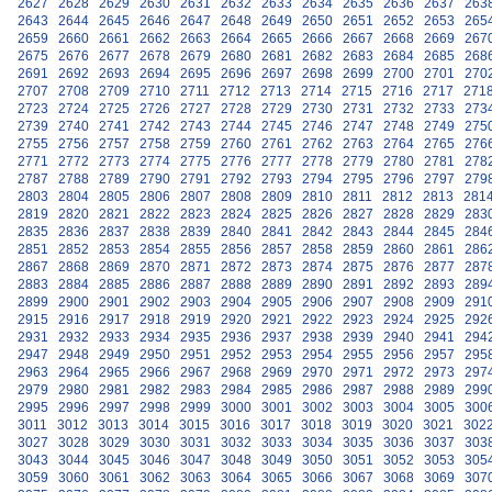
2627
2628
2629
2630
2631
2632
2633
2634
2635
2636
2637
263
2643
2644
2645
2646
2647
2648
2649
2650
2651
2652
2653
265
2659
2660
2661
2662
2663
2664
2665
2666
2667
2668
2669
267
2675
2676
2677
2678
2679
2680
2681
2682
2683
2684
2685
268
2691
2692
2693
2694
2695
2696
2697
2698
2699
2700
2701
270
2707
2708
2709
2710
2711
2712
2713
2714
2715
2716
2717
271
2723
2724
2725
2726
2727
2728
2729
2730
2731
2732
2733
273
2739
2740
2741
2742
2743
2744
2745
2746
2747
2748
2749
275
2755
2756
2757
2758
2759
2760
2761
2762
2763
2764
2765
276
2771
2772
2773
2774
2775
2776
2777
2778
2779
2780
2781
278
2787
2788
2789
2790
2791
2792
2793
2794
2795
2796
2797
279
2803
2804
2805
2806
2807
2808
2809
2810
2811
2812
2813
281
2819
2820
2821
2822
2823
2824
2825
2826
2827
2828
2829
283
2835
2836
2837
2838
2839
2840
2841
2842
2843
2844
2845
284
2851
2852
2853
2854
2855
2856
2857
2858
2859
2860
2861
286
2867
2868
2869
2870
2871
2872
2873
2874
2875
2876
2877
287
2883
2884
2885
2886
2887
2888
2889
2890
2891
2892
2893
289
2899
2900
2901
2902
2903
2904
2905
2906
2907
2908
2909
291
2915
2916
2917
2918
2919
2920
2921
2922
2923
2924
2925
292
2931
2932
2933
2934
2935
2936
2937
2938
2939
2940
2941
294
2947
2948
2949
2950
2951
2952
2953
2954
2955
2956
2957
295
2963
2964
2965
2966
2967
2968
2969
2970
2971
2972
2973
297
2979
2980
2981
2982
2983
2984
2985
2986
2987
2988
2989
299
2995
2996
2997
2998
2999
3000
3001
3002
3003
3004
3005
300
3011
3012
3013
3014
3015
3016
3017
3018
3019
3020
3021
302
3027
3028
3029
3030
3031
3032
3033
3034
3035
3036
3037
303
3043
3044
3045
3046
3047
3048
3049
3050
3051
3052
3053
305
3059
3060
3061
3062
3063
3064
3065
3066
3067
3068
3069
307