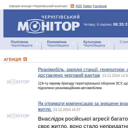
Інформ-агенція «Чернігівський монітор»:
RSS
Twitter
Facebook
Інформ-агенція
«Чернігівський монітор»
06:35:3
Четвер, 6 серпня,
Політична
Економічна
Культурна
Стил
Чернігівщина
Чернігівщина
Чернігівщина
АГЕНЦIЯ
Реанімобіль, зарядні станції, генератори,
доставлено черговий вантаж
23.12.2024 14:3
119-ту окрему бригаду територіальної оборони ЗСУ, що
підсилено реанімаційним автомобілем.
Як отримати компенсацію за знищене внасл
житло
23.12.2024 14:37
Внаслідок російської агресії багат
своє житло, воно стало непридат