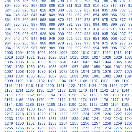
784
785
786
787
788
789
790
791
792
793
794
795
796
797
7
804
805
806
807
808
809
810
811
812
813
814
815
816
817
8
824
825
826
827
828
829
830
831
832
833
834
835
836
837
8
844
845
846
847
848
849
850
851
852
853
854
855
856
857
8
864
865
866
867
868
869
870
871
872
873
874
875
876
877
8
884
885
886
887
888
889
890
891
892
893
894
895
896
897
8
904
905
906
907
908
909
910
911
912
913
914
915
916
917
9
924
925
926
927
928
929
930
931
932
933
934
935
936
937
9
944
945
946
947
948
949
950
951
952
953
954
955
956
957
9
964
965
966
967
968
969
970
971
972
973
974
975
976
977
9
984
985
986
987
988
989
990
991
992
993
994
995
996
997
9
1003
1004
1005
1006
1007
1008
1009
1010
1011
1012
1013
101
1019
1020
1021
1022
1023
1024
1025
1026
1027
1028
1029
103
1035
1036
1037
1038
1039
1040
1041
1042
1043
1044
1045
104
1051
1052
1053
1054
1055
1056
1057
1058
1059
1060
1061
106
1067
1068
1069
1070
1071
1072
1073
1074
1075
1076
1077
107
1083
1084
1085
1086
1087
1088
1089
1090
1091
1092
1093
109
1099
1100
1101
1102
1103
1104
1105
1106
1107
1108
1109
1110
1116
1117
1118
1119
1120
1121
1122
1123
1124
1125
1126
1127
1133
1134
1135
1136
1137
1138
1139
1140
1141
1142
1143
1144
1150
1151
1152
1153
1154
1155
1156
1157
1158
1159
1160
1161
1167
1168
1169
1170
1171
1172
1173
1174
1175
1176
1177
1178
1184
1185
1186
1187
1188
1189
1190
1191
1192
1193
1194
1195
1201
1202
1203
1204
1205
1206
1207
1208
1209
1210
1211
121
1217
1218
1219
1220
1221
1222
1223
1224
1225
1226
1227
122
1233
1234
1235
1236
1237
1238
1239
1240
1241
1242
1243
124
1249
1250
1251
1252
1253
1254
1255
1256
1257
1258
1259
126
1265
1266
1267
1268
1269
1270
1271
1272
1273
1274
1275
127