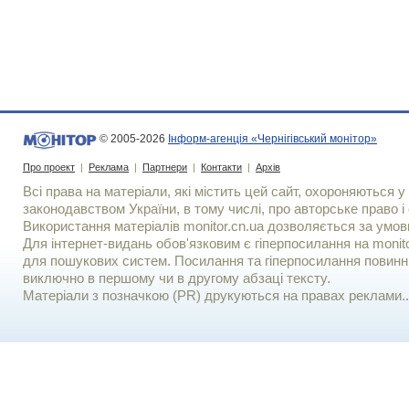
© 2005-2026
Інформ-агенція «Чернігівський монітор»
Про проект
|
Реклама
|
Партнери
|
Контакти
|
Архів
Всі права на матеріали, які містить цей сайт, охороняються у 
законодавством України, в тому числі, про авторське право і 
Використання матерiалiв monitor.cn.ua дозволяється за умов
Для iнтернет-видань обов'язковим є гiперпосилання на monito
для пошукових систем. Посилання та гіперпосилання повинні
виключно в першому чи в другому абзаці тексту.
Матеріали з позначкою (PR) друкуються на правах реклами..