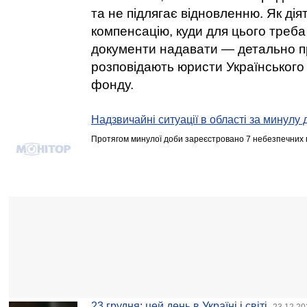
та не підлягає відновленню. Як ді
компенсацію, куди для цього треба 
документи надавати — детально п
розповідають юристи Українського
фонду.
Надзвичайні ситуації в області за минулу 
Протягом минулої доби зареєстровано 7 небезпечних п
23 грудня: цей день в Україні і світі
23.12.20