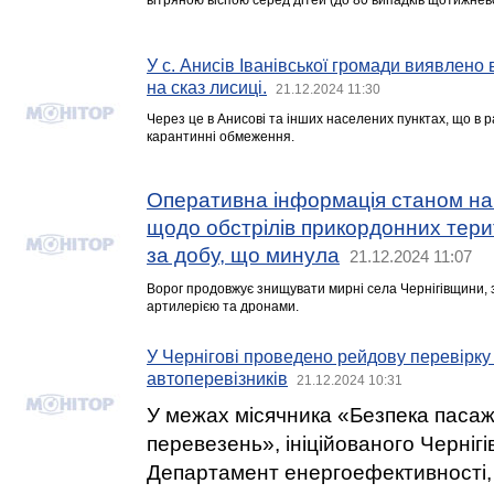
вітряною віспою серед дітей (до 80 випадків щотижнев
У с. Анисів Іванівської громади виявлен
на сказ лисиці.
21.12.2024 11:30
Через це в Анисові та інших населених пунктах, що в ра
карантинні обмеження.
Оперативна інформація станом на 
щодо обстрілів прикордонних тери
за добу, що минула
21.12.2024 11:07
Ворог продовжує знищувати мирні села Чернігівщини, 
артилерією та дронами.
У Чернігові проведено рейдову перевірку
автоперевізників
21.12.2024 10:31
У межах місячника «Безпека паса
перевезень», ініційованого Черніг
Департамент енергоефективності, 