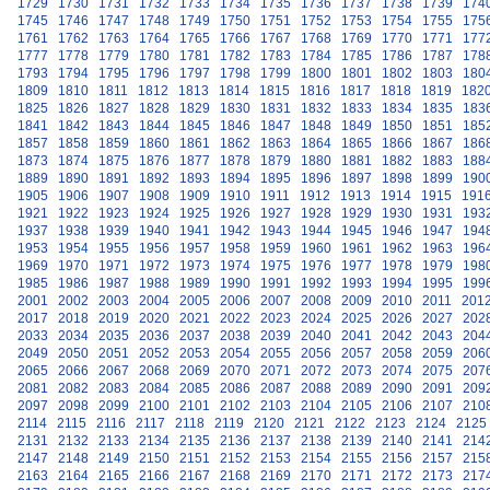
1729
1730
1731
1732
1733
1734
1735
1736
1737
1738
1739
174
1745
1746
1747
1748
1749
1750
1751
1752
1753
1754
1755
175
1761
1762
1763
1764
1765
1766
1767
1768
1769
1770
1771
177
1777
1778
1779
1780
1781
1782
1783
1784
1785
1786
1787
178
1793
1794
1795
1796
1797
1798
1799
1800
1801
1802
1803
180
1809
1810
1811
1812
1813
1814
1815
1816
1817
1818
1819
182
1825
1826
1827
1828
1829
1830
1831
1832
1833
1834
1835
183
1841
1842
1843
1844
1845
1846
1847
1848
1849
1850
1851
185
1857
1858
1859
1860
1861
1862
1863
1864
1865
1866
1867
186
1873
1874
1875
1876
1877
1878
1879
1880
1881
1882
1883
188
1889
1890
1891
1892
1893
1894
1895
1896
1897
1898
1899
190
1905
1906
1907
1908
1909
1910
1911
1912
1913
1914
1915
191
1921
1922
1923
1924
1925
1926
1927
1928
1929
1930
1931
193
1937
1938
1939
1940
1941
1942
1943
1944
1945
1946
1947
194
1953
1954
1955
1956
1957
1958
1959
1960
1961
1962
1963
196
1969
1970
1971
1972
1973
1974
1975
1976
1977
1978
1979
198
1985
1986
1987
1988
1989
1990
1991
1992
1993
1994
1995
199
2001
2002
2003
2004
2005
2006
2007
2008
2009
2010
2011
201
2017
2018
2019
2020
2021
2022
2023
2024
2025
2026
2027
202
2033
2034
2035
2036
2037
2038
2039
2040
2041
2042
2043
204
2049
2050
2051
2052
2053
2054
2055
2056
2057
2058
2059
206
2065
2066
2067
2068
2069
2070
2071
2072
2073
2074
2075
207
2081
2082
2083
2084
2085
2086
2087
2088
2089
2090
2091
209
2097
2098
2099
2100
2101
2102
2103
2104
2105
2106
2107
210
2114
2115
2116
2117
2118
2119
2120
2121
2122
2123
2124
2125
2131
2132
2133
2134
2135
2136
2137
2138
2139
2140
2141
214
2147
2148
2149
2150
2151
2152
2153
2154
2155
2156
2157
215
2163
2164
2165
2166
2167
2168
2169
2170
2171
2172
2173
217