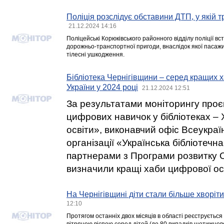
Поліція розслідує обставини ДТП, у якій
21.12.2024 14:16
Поліцейські Корюківського районного відділу поліції 
дорожньо-транспортної пригоди, внаслідок якої пасаж
тілесні ушкодження.
Бібліотека Чернігівщини – серед кращих х
України у 2024 році
21.12.2024 12:51
За результатами моніторингу проє
цифрових навичок у бібліотеках –
освіти», виконавчий офіс Всеукраї
організації «Українська бібліотечна
партнерами з Програми розвитку О
визначили кращі хаби цифрової осв
На Чернігівщині діти стали більше хворіти
12:10
Протягом останніх двох місяців в області реєструєтьс