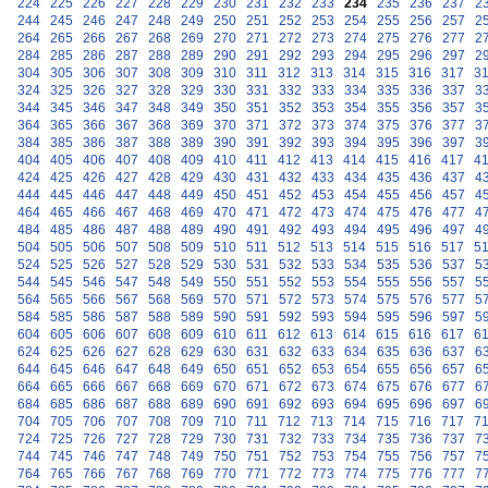
224
225
226
227
228
229
230
231
232
233
234
235
236
237
2
244
245
246
247
248
249
250
251
252
253
254
255
256
257
2
264
265
266
267
268
269
270
271
272
273
274
275
276
277
2
284
285
286
287
288
289
290
291
292
293
294
295
296
297
2
304
305
306
307
308
309
310
311
312
313
314
315
316
317
3
324
325
326
327
328
329
330
331
332
333
334
335
336
337
3
344
345
346
347
348
349
350
351
352
353
354
355
356
357
3
364
365
366
367
368
369
370
371
372
373
374
375
376
377
3
384
385
386
387
388
389
390
391
392
393
394
395
396
397
3
404
405
406
407
408
409
410
411
412
413
414
415
416
417
4
424
425
426
427
428
429
430
431
432
433
434
435
436
437
4
444
445
446
447
448
449
450
451
452
453
454
455
456
457
4
464
465
466
467
468
469
470
471
472
473
474
475
476
477
4
484
485
486
487
488
489
490
491
492
493
494
495
496
497
4
504
505
506
507
508
509
510
511
512
513
514
515
516
517
5
524
525
526
527
528
529
530
531
532
533
534
535
536
537
5
544
545
546
547
548
549
550
551
552
553
554
555
556
557
5
564
565
566
567
568
569
570
571
572
573
574
575
576
577
5
584
585
586
587
588
589
590
591
592
593
594
595
596
597
5
604
605
606
607
608
609
610
611
612
613
614
615
616
617
6
624
625
626
627
628
629
630
631
632
633
634
635
636
637
6
644
645
646
647
648
649
650
651
652
653
654
655
656
657
6
664
665
666
667
668
669
670
671
672
673
674
675
676
677
6
684
685
686
687
688
689
690
691
692
693
694
695
696
697
6
704
705
706
707
708
709
710
711
712
713
714
715
716
717
7
724
725
726
727
728
729
730
731
732
733
734
735
736
737
7
744
745
746
747
748
749
750
751
752
753
754
755
756
757
7
764
765
766
767
768
769
770
771
772
773
774
775
776
777
7