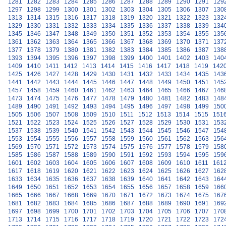
1281
1282
1283
1284
1285
1286
1287
1288
1289
1290
1291
129
1297
1298
1299
1300
1301
1302
1303
1304
1305
1306
1307
130
1313
1314
1315
1316
1317
1318
1319
1320
1321
1322
1323
132
1329
1330
1331
1332
1333
1334
1335
1336
1337
1338
1339
134
1345
1346
1347
1348
1349
1350
1351
1352
1353
1354
1355
135
1361
1362
1363
1364
1365
1366
1367
1368
1369
1370
1371
137
1377
1378
1379
1380
1381
1382
1383
1384
1385
1386
1387
138
1393
1394
1395
1396
1397
1398
1399
1400
1401
1402
1403
140
1409
1410
1411
1412
1413
1414
1415
1416
1417
1418
1419
142
1425
1426
1427
1428
1429
1430
1431
1432
1433
1434
1435
143
1441
1442
1443
1444
1445
1446
1447
1448
1449
1450
1451
145
1457
1458
1459
1460
1461
1462
1463
1464
1465
1466
1467
146
1473
1474
1475
1476
1477
1478
1479
1480
1481
1482
1483
148
1489
1490
1491
1492
1493
1494
1495
1496
1497
1498
1499
150
1505
1506
1507
1508
1509
1510
1511
1512
1513
1514
1515
151
1521
1522
1523
1524
1525
1526
1527
1528
1529
1530
1531
153
1537
1538
1539
1540
1541
1542
1543
1544
1545
1546
1547
154
1553
1554
1555
1556
1557
1558
1559
1560
1561
1562
1563
156
1569
1570
1571
1572
1573
1574
1575
1576
1577
1578
1579
158
1585
1586
1587
1588
1589
1590
1591
1592
1593
1594
1595
159
1601
1602
1603
1604
1605
1606
1607
1608
1609
1610
1611
161
1617
1618
1619
1620
1621
1622
1623
1624
1625
1626
1627
162
1633
1634
1635
1636
1637
1638
1639
1640
1641
1642
1643
164
1649
1650
1651
1652
1653
1654
1655
1656
1657
1658
1659
166
1665
1666
1667
1668
1669
1670
1671
1672
1673
1674
1675
167
1681
1682
1683
1684
1685
1686
1687
1688
1689
1690
1691
169
1697
1698
1699
1700
1701
1702
1703
1704
1705
1706
1707
170
1713
1714
1715
1716
1717
1718
1719
1720
1721
1722
1723
172