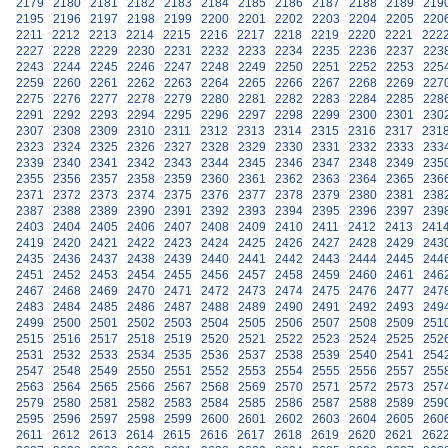
2179
2180
2181
2182
2183
2184
2185
2186
2187
2188
2189
219
2195
2196
2197
2198
2199
2200
2201
2202
2203
2204
2205
220
2211
2212
2213
2214
2215
2216
2217
2218
2219
2220
2221
222
2227
2228
2229
2230
2231
2232
2233
2234
2235
2236
2237
223
2243
2244
2245
2246
2247
2248
2249
2250
2251
2252
2253
225
2259
2260
2261
2262
2263
2264
2265
2266
2267
2268
2269
227
2275
2276
2277
2278
2279
2280
2281
2282
2283
2284
2285
228
2291
2292
2293
2294
2295
2296
2297
2298
2299
2300
2301
230
2307
2308
2309
2310
2311
2312
2313
2314
2315
2316
2317
231
2323
2324
2325
2326
2327
2328
2329
2330
2331
2332
2333
233
2339
2340
2341
2342
2343
2344
2345
2346
2347
2348
2349
235
2355
2356
2357
2358
2359
2360
2361
2362
2363
2364
2365
236
2371
2372
2373
2374
2375
2376
2377
2378
2379
2380
2381
238
2387
2388
2389
2390
2391
2392
2393
2394
2395
2396
2397
239
2403
2404
2405
2406
2407
2408
2409
2410
2411
2412
2413
241
2419
2420
2421
2422
2423
2424
2425
2426
2427
2428
2429
243
2435
2436
2437
2438
2439
2440
2441
2442
2443
2444
2445
244
2451
2452
2453
2454
2455
2456
2457
2458
2459
2460
2461
246
2467
2468
2469
2470
2471
2472
2473
2474
2475
2476
2477
247
2483
2484
2485
2486
2487
2488
2489
2490
2491
2492
2493
249
2499
2500
2501
2502
2503
2504
2505
2506
2507
2508
2509
251
2515
2516
2517
2518
2519
2520
2521
2522
2523
2524
2525
252
2531
2532
2533
2534
2535
2536
2537
2538
2539
2540
2541
254
2547
2548
2549
2550
2551
2552
2553
2554
2555
2556
2557
255
2563
2564
2565
2566
2567
2568
2569
2570
2571
2572
2573
257
2579
2580
2581
2582
2583
2584
2585
2586
2587
2588
2589
259
2595
2596
2597
2598
2599
2600
2601
2602
2603
2604
2605
260
2611
2612
2613
2614
2615
2616
2617
2618
2619
2620
2621
262