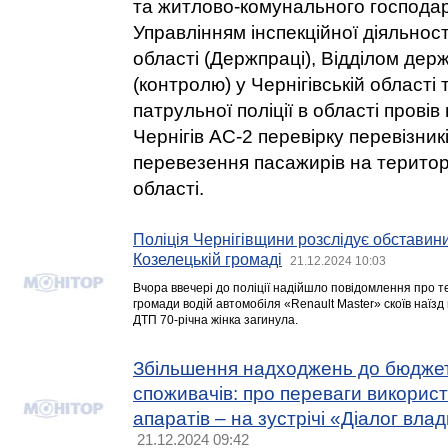
та житлово-комунального господар
Управлінням інспекційної діяльності
області (Держпраці), Відділом дер
(контролю) у Чернігівській області
патрульної поліції в області провів
Чернігів АС-2 перевірку перевізник
перевезення пасажирів на територі
області.
Поліція Чернігівщини розслідує обставин
Козелецькій громаді
21.12.2024 10:03
Вчора ввечері до поліції надійшло повідомлення про те
громади водій автомобіля «Renault Master» скоїв наїзд
ДТП 70-річна жінка загинула.
Збільшення надходжень до бюджет
споживачів: про переваги викорис
апаратів – на зустрічі «Діалог влад
21.12.2024 09:42