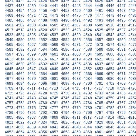
4421
4422
4423
4424
4425
4426
4427
4428
4429
4430
4431
443
4437
4438
4439
4440
4441
4442
4443
4444
4445
4446
4447
444
4453
4454
4455
4456
4457
4458
4459
4460
4461
4462
4463
446
4469
4470
4471
4472
4473
4474
4475
4476
4477
4478
4479
448
4485
4486
4487
4488
4489
4490
4491
4492
4493
4494
4495
449
4501
4502
4503
4504
4505
4506
4507
4508
4509
4510
4511
451
4517
4518
4519
4520
4521
4522
4523
4524
4525
4526
4527
452
4533
4534
4535
4536
4537
4538
4539
4540
4541
4542
4543
454
4549
4550
4551
4552
4553
4554
4555
4556
4557
4558
4559
456
4565
4566
4567
4568
4569
4570
4571
4572
4573
4574
4575
457
4581
4582
4583
4584
4585
4586
4587
4588
4589
4590
4591
459
4597
4598
4599
4600
4601
4602
4603
4604
4605
4606
4607
460
4613
4614
4615
4616
4617
4618
4619
4620
4621
4622
4623
462
4629
4630
4631
4632
4633
4634
4635
4636
4637
4638
4639
464
4645
4646
4647
4648
4649
4650
4651
4652
4653
4654
4655
465
4661
4662
4663
4664
4665
4666
4667
4668
4669
4670
4671
467
4677
4678
4679
4680
4681
4682
4683
4684
4685
4686
4687
468
4693
4694
4695
4696
4697
4698
4699
4700
4701
4702
4703
470
4709
4710
4711
4712
4713
4714
4715
4716
4717
4718
4719
472
4725
4726
4727
4728
4729
4730
4731
4732
4733
4734
4735
473
4741
4742
4743
4744
4745
4746
4747
4748
4749
4750
4751
475
4757
4758
4759
4760
4761
4762
4763
4764
4765
4766
4767
476
4773
4774
4775
4776
4777
4778
4779
4780
4781
4782
4783
478
4789
4790
4791
4792
4793
4794
4795
4796
4797
4798
4799
480
4805
4806
4807
4808
4809
4810
4811
4812
4813
4814
4815
481
4821
4822
4823
4824
4825
4826
4827
4828
4829
4830
4831
483
4837
4838
4839
4840
4841
4842
4843
4844
4845
4846
4847
484
4853
4854
4855
4856
4857
4858
4859
4860
4861
4862
4863
486