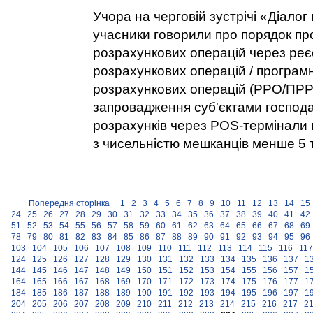
Учора на черговій зустрічі «Діалог
учасники говорили про порядок п
розрахункових операцій через ре
розрахункових операцій / програм
розрахункових операцій (РРО/ПРР
запровадження суб'єктами господ
розрахунків через POS-термінали 
з чисельністю мешканців менше 5 т
Попередня сторінка
|
1
2
3
4
5
6
7
8
9
10
11
12
13
14
15
24
25
26
27
28
29
30
31
32
33
34
35
36
37
38
39
40
41
42
51
52
53
54
55
56
57
58
59
60
61
62
63
64
65
66
67
68
69
78
79
80
81
82
83
84
85
86
87
88
89
90
91
92
93
94
95
96
103
104
105
106
107
108
109
110
111
112
113
114
115
116
117
124
125
126
127
128
129
130
131
132
133
134
135
136
137
1
144
145
146
147
148
149
150
151
152
153
154
155
156
157
1
164
165
166
167
168
169
170
171
172
173
174
175
176
177
1
184
185
186
187
188
189
190
191
192
193
194
195
196
197
1
204
205
206
207
208
209
210
211
212
213
214
215
216
217
2