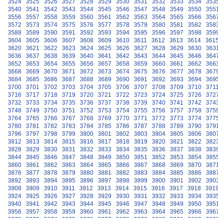
3524
3525
3526
3527
3528
3529
3530
3531
3532
3533
3534
353
3540
3541
3542
3543
3544
3545
3546
3547
3548
3549
3550
355
3556
3557
3558
3559
3560
3561
3562
3563
3564
3565
3566
356
3572
3573
3574
3575
3576
3577
3578
3579
3580
3581
3582
358
3588
3589
3590
3591
3592
3593
3594
3595
3596
3597
3598
359
3604
3605
3606
3607
3608
3609
3610
3611
3612
3613
3614
361
3620
3621
3622
3623
3624
3625
3626
3627
3628
3629
3630
363
3636
3637
3638
3639
3640
3641
3642
3643
3644
3645
3646
364
3652
3653
3654
3655
3656
3657
3658
3659
3660
3661
3662
366
3668
3669
3670
3671
3672
3673
3674
3675
3676
3677
3678
367
3684
3685
3686
3687
3688
3689
3690
3691
3692
3693
3694
369
3700
3701
3702
3703
3704
3705
3706
3707
3708
3709
3710
371
3716
3717
3718
3719
3720
3721
3722
3723
3724
3725
3726
372
3732
3733
3734
3735
3736
3737
3738
3739
3740
3741
3742
374
3748
3749
3750
3751
3752
3753
3754
3755
3756
3757
3758
375
3764
3765
3766
3767
3768
3769
3770
3771
3772
3773
3774
377
3780
3781
3782
3783
3784
3785
3786
3787
3788
3789
3790
379
3796
3797
3798
3799
3800
3801
3802
3803
3804
3805
3806
380
3812
3813
3814
3815
3816
3817
3818
3819
3820
3821
3822
382
3828
3829
3830
3831
3832
3833
3834
3835
3836
3837
3838
383
3844
3845
3846
3847
3848
3849
3850
3851
3852
3853
3854
385
3860
3861
3862
3863
3864
3865
3866
3867
3868
3869
3870
387
3876
3877
3878
3879
3880
3881
3882
3883
3884
3885
3886
388
3892
3893
3894
3895
3896
3897
3898
3899
3900
3901
3902
390
3908
3909
3910
3911
3912
3913
3914
3915
3916
3917
3918
391
3924
3925
3926
3927
3928
3929
3930
3931
3932
3933
3934
393
3940
3941
3942
3943
3944
3945
3946
3947
3948
3949
3950
395
3956
3957
3958
3959
3960
3961
3962
3963
3964
3965
3966
396