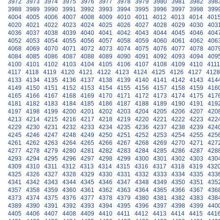
3972
3973
3974
3975
3976
3977
3978
3979
3980
3981
3982
398
3988
3989
3990
3991
3992
3993
3994
3995
3996
3997
3998
399
4004
4005
4006
4007
4008
4009
4010
4011
4012
4013
4014
401
4020
4021
4022
4023
4024
4025
4026
4027
4028
4029
4030
403
4036
4037
4038
4039
4040
4041
4042
4043
4044
4045
4046
404
4052
4053
4054
4055
4056
4057
4058
4059
4060
4061
4062
406
4068
4069
4070
4071
4072
4073
4074
4075
4076
4077
4078
407
4084
4085
4086
4087
4088
4089
4090
4091
4092
4093
4094
409
4100
4101
4102
4103
4104
4105
4106
4107
4108
4109
4110
4111
4117
4118
4119
4120
4121
4122
4123
4124
4125
4126
4127
4128
4133
4134
4135
4136
4137
4138
4139
4140
4141
4142
4143
414
4149
4150
4151
4152
4153
4154
4155
4156
4157
4158
4159
416
4165
4166
4167
4168
4169
4170
4171
4172
4173
4174
4175
417
4181
4182
4183
4184
4185
4186
4187
4188
4189
4190
4191
419
4197
4198
4199
4200
4201
4202
4203
4204
4205
4206
4207
420
4213
4214
4215
4216
4217
4218
4219
4220
4221
4222
4223
422
4229
4230
4231
4232
4233
4234
4235
4236
4237
4238
4239
424
4245
4246
4247
4248
4249
4250
4251
4252
4253
4254
4255
425
4261
4262
4263
4264
4265
4266
4267
4268
4269
4270
4271
427
4277
4278
4279
4280
4281
4282
4283
4284
4285
4286
4287
428
4293
4294
4295
4296
4297
4298
4299
4300
4301
4302
4303
430
4309
4310
4311
4312
4313
4314
4315
4316
4317
4318
4319
432
4325
4326
4327
4328
4329
4330
4331
4332
4333
4334
4335
433
4341
4342
4343
4344
4345
4346
4347
4348
4349
4350
4351
435
4357
4358
4359
4360
4361
4362
4363
4364
4365
4366
4367
436
4373
4374
4375
4376
4377
4378
4379
4380
4381
4382
4383
438
4389
4390
4391
4392
4393
4394
4395
4396
4397
4398
4399
440
4405
4406
4407
4408
4409
4410
4411
4412
4413
4414
4415
441