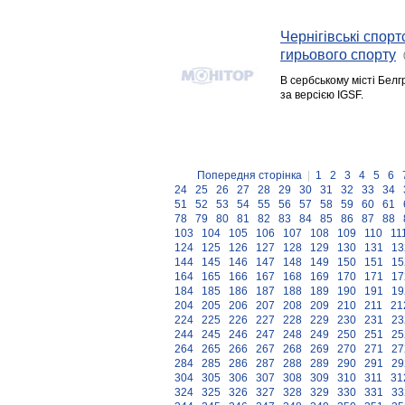
Чернігівські спор
гирьового спорту
В сербському місті Белг
за версією IGSF.
Попередня сторінка
|
1
2
3
4
5
6
24
25
26
27
28
29
30
31
32
33
34
51
52
53
54
55
56
57
58
59
60
61
78
79
80
81
82
83
84
85
86
87
88
103
104
105
106
107
108
109
110
11
124
125
126
127
128
129
130
131
13
144
145
146
147
148
149
150
151
15
164
165
166
167
168
169
170
171
17
184
185
186
187
188
189
190
191
19
204
205
206
207
208
209
210
211
21
224
225
226
227
228
229
230
231
23
244
245
246
247
248
249
250
251
25
264
265
266
267
268
269
270
271
27
284
285
286
287
288
289
290
291
29
304
305
306
307
308
309
310
311
31
324
325
326
327
328
329
330
331
33