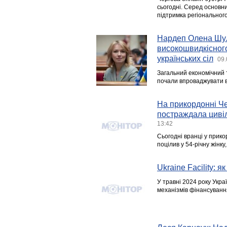
сьогодні. Серед основн
підтримка регіональног
Нардеп Олена Шул
високошвидкісног
українських сіл
09.
Загальний економічний 
почали впроваджувати в
На прикордонні Че
постраждала цивіл
13:42
Сьогодні вранці у прик
поцілив у 54-річну жінку
Ukraine Facility: 
У травні 2024 року Укр
механізмів фінансування 