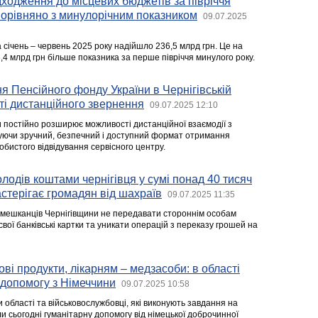
ходження до місцевих бюджетів за півріччя
порівняно з минулорічним показником
09.07.2025
 січень – червень 2025 року надійшло 236,5 млрд грн. Це на
,4 млрд грн більше показника за перше півріччя минулого року.
я Пенсійного фонду України в Чернігівській
ті дистанційного звернення
09.07.2025 12:10
 постійно розширює можливості дистанційної взаємодії з
уючи зручний, безпечний і доступний формат отримання
обистого відвідування сервісного центру.
лодів коштами чернігівця у сумі понад 40 тисяч
астерігає громадян від шахраїв
09.07.2025 11:35
 мешканців Чернігівщини не передавати стороннім особам
вої банківські картки та уникати операцій з переказу грошей на
ові продукти, лікарням – медзасоби: в області
 допомогу з Німеччини
09.07.2025 10:58
 області та військовослужбовці, які виконують завдання на
ли сьогодні гуманітарну допомогу від німецької доброчинної