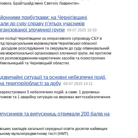
опомога. Брайтшайд імені Святого Лаврентія».
ьйонними прибутками: на Чернігівщині
али до суду справу п’ятьох учасників
рганізованої злочинної групи
09.07.2025 10:33
ння поліції Чернігівщини за оперативного супроводу СБУ в
а під процесуальним керівництвом Чернігівської обласної
досудове розслідування та скерували до суду обвинувальний
ків міжрегіональної організованої злочинної групи, які протягом
ися розповсюдженням наркотичних засобів та психотропних
, Хмельницькій та Чернівецькій областях.
звичайні ситуації та основні небезпечні події,
на територіїобласті за добу
09.07.2025 10:11
зареєстровано 5 небезпечних подій, а саме: 1 дорожньо-
 пожежі та 1 аварійну ситуацію на мережах життєзабезпечення.
випускників та випускниць отримали 200 балів на
9
гівських закладів загальної середньої освіти досягли найвищих
льному мультипредметному тесті (НМТ).