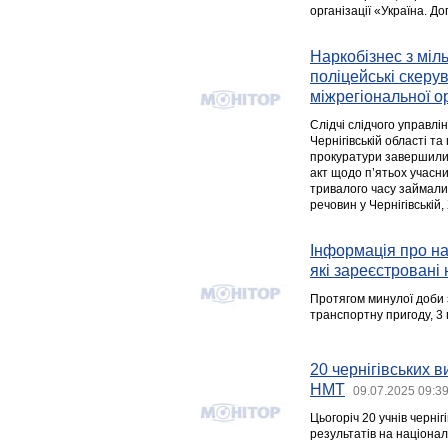
організації «Україна. Д
Наркобізнес з міл
поліцейські скерув
міжрегіональної о
Слідчі слідчого управлі
Чернігівській області т
прокуратури завершили 
акт щодо п’ятьох учасни
тривалого часу займал
речовин у Чернігівській
Інформація про над
які зареєстровані 
Протягом минулої доби 
транспортну пригоду, 3
20 чернігівських 
НМТ
09.07.2025 09:3
Цьогоріч 20 учнів черні
результатів на націона