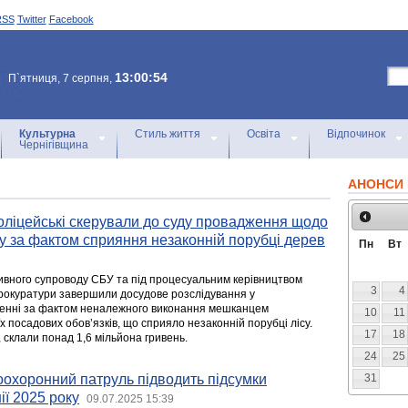
RSS
Twitter
Facebook
13:00:54
П`ятниця, 7 серпня,
Культурна
Стиль життя
Освіта
Відпочинок
Чернігівщина
АНОНСИ 
оліцейські скерували до суду провадження щодо
у за фактом сприяння незаконній порубці дерев
Пн
Вт
ативного супроводу СБУ та під процесуальним керівництвом
3
4
 прокуратури завершили досудове розслідування у
енні за фактом неналежного виконання мешканцем
10
11
х посадових обов’язків, що сприяло незаконній порубці лісу.
17
18
, склали понад 1,6 мільйона гривень.
24
25
оохоронний патруль підводить підсумки
31
ії 2025 року
09.07.2025 15:39