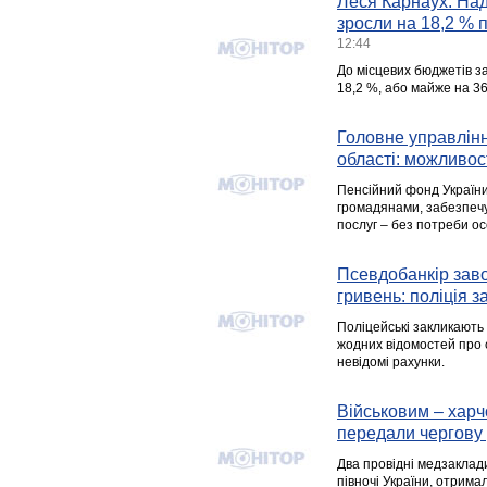
Леся Карнаух: Над
зросли на 18,2 % 
12:44
До місцевих бюджетів за
18,2 %, або майже на 36
Головне управлінн
області: можливос
Пенсійний фонд України
громадянами, забезпеч
послуг – без потреби ос
Псевдобанкір заво
гривень: поліція з
Поліцейські закликають
жодних відомостей про с
невідомі рахунки.
Військовим – харч
передали чергову
Два провідні медзаклади
півночі України, отрима