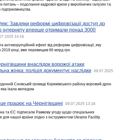
их питань – подолання кадрової кризи у виробничих галузях та
о підприємництва.
як: Завдяки реформі цифровізації доступ до
о інтернету вперше отримали понад 3000
07.2025 14:16
та антикорупційний ефект від реформи цифровізації, яку
 2019 році, вже перевищив 66 млрд грн.
рнігівщини внаслідок ворожої атаки
ьна жінка: поліція документує наслідки
09.07.2025
ордонній Сновській громаді Корюківського району ворожий дрон
, яка їхала мопедом.
як це працює на Чернігівщині
09.07.2025 13:18
аїна та ЄС підписали Рамкову угоду щодо спеціальних
для нашої країни згідно з інструментом Ukraine Facility.