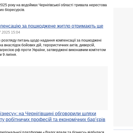
 2025 року на водоймах Чернігівської області тривала нерестова
х біоресурсів.
мпенсацію за пошкоджене житло отримають ще
7.2025 15:04
 з розгляду питань щодо надання компенсації за пошкоджені
а внаслідок бойових дій, терористичних актів, диверсій,
гресією рф проти України, затверджені виконавчим комітетом
ди 9 липня.
бізнесу»: на Чернігівщині обговорили шляхи
у робітничих професій та економічних бар’єрів
 регіональної платформи «Діалог влади та бізнесу» відбулася