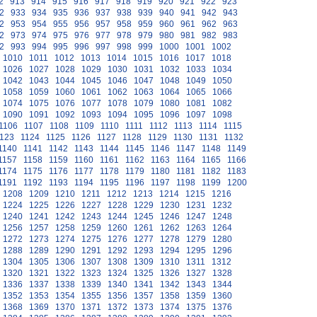
2
913
914
915
916
917
918
919
920
921
922
923
2
933
934
935
936
937
938
939
940
941
942
943
2
953
954
955
956
957
958
959
960
961
962
963
2
973
974
975
976
977
978
979
980
981
982
983
2
993
994
995
996
997
998
999
1000
1001
1002
1010
1011
1012
1013
1014
1015
1016
1017
1018
1026
1027
1028
1029
1030
1031
1032
1033
1034
1042
1043
1044
1045
1046
1047
1048
1049
1050
1058
1059
1060
1061
1062
1063
1064
1065
1066
1074
1075
1076
1077
1078
1079
1080
1081
1082
1090
1091
1092
1093
1094
1095
1096
1097
1098
1106
1107
1108
1109
1110
1111
1112
1113
1114
1115
123
1124
1125
1126
1127
1128
1129
1130
1131
1132
1140
1141
1142
1143
1144
1145
1146
1147
1148
1149
1157
1158
1159
1160
1161
1162
1163
1164
1165
1166
1174
1175
1176
1177
1178
1179
1180
1181
1182
1183
1191
1192
1193
1194
1195
1196
1197
1198
1199
1200
1208
1209
1210
1211
1212
1213
1214
1215
1216
1224
1225
1226
1227
1228
1229
1230
1231
1232
1240
1241
1242
1243
1244
1245
1246
1247
1248
1256
1257
1258
1259
1260
1261
1262
1263
1264
1272
1273
1274
1275
1276
1277
1278
1279
1280
1288
1289
1290
1291
1292
1293
1294
1295
1296
1304
1305
1306
1307
1308
1309
1310
1311
1312
1320
1321
1322
1323
1324
1325
1326
1327
1328
1336
1337
1338
1339
1340
1341
1342
1343
1344
1352
1353
1354
1355
1356
1357
1358
1359
1360
1368
1369
1370
1371
1372
1373
1374
1375
1376