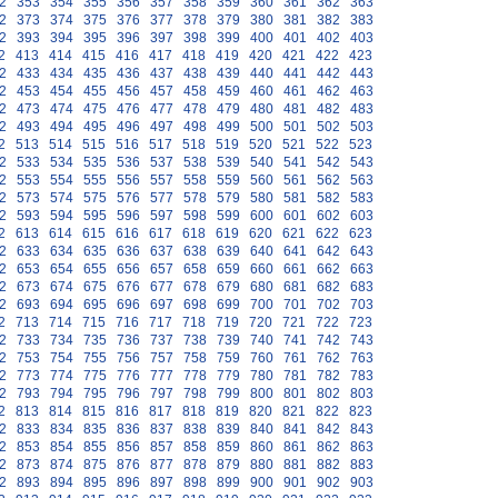
2
353
354
355
356
357
358
359
360
361
362
363
2
373
374
375
376
377
378
379
380
381
382
383
2
393
394
395
396
397
398
399
400
401
402
403
2
413
414
415
416
417
418
419
420
421
422
423
2
433
434
435
436
437
438
439
440
441
442
443
2
453
454
455
456
457
458
459
460
461
462
463
2
473
474
475
476
477
478
479
480
481
482
483
2
493
494
495
496
497
498
499
500
501
502
503
2
513
514
515
516
517
518
519
520
521
522
523
2
533
534
535
536
537
538
539
540
541
542
543
2
553
554
555
556
557
558
559
560
561
562
563
2
573
574
575
576
577
578
579
580
581
582
583
2
593
594
595
596
597
598
599
600
601
602
603
2
613
614
615
616
617
618
619
620
621
622
623
2
633
634
635
636
637
638
639
640
641
642
643
2
653
654
655
656
657
658
659
660
661
662
663
2
673
674
675
676
677
678
679
680
681
682
683
2
693
694
695
696
697
698
699
700
701
702
703
2
713
714
715
716
717
718
719
720
721
722
723
2
733
734
735
736
737
738
739
740
741
742
743
2
753
754
755
756
757
758
759
760
761
762
763
2
773
774
775
776
777
778
779
780
781
782
783
2
793
794
795
796
797
798
799
800
801
802
803
2
813
814
815
816
817
818
819
820
821
822
823
2
833
834
835
836
837
838
839
840
841
842
843
2
853
854
855
856
857
858
859
860
861
862
863
2
873
874
875
876
877
878
879
880
881
882
883
2
893
894
895
896
897
898
899
900
901
902
903