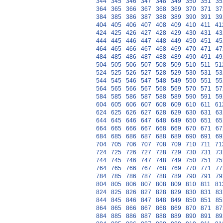
344
345
346
347
348
349
350
351
35
364
365
366
367
368
369
370
371
37
384
385
386
387
388
389
390
391
39
404
405
406
407
408
409
410
411
41
424
425
426
427
428
429
430
431
43
444
445
446
447
448
449
450
451
45
464
465
466
467
468
469
470
471
47
484
485
486
487
488
489
490
491
49
504
505
506
507
508
509
510
511
51
524
525
526
527
528
529
530
531
53
544
545
546
547
548
549
550
551
55
564
565
566
567
568
569
570
571
57
584
585
586
587
588
589
590
591
59
604
605
606
607
608
609
610
611
61
624
625
626
627
628
629
630
631
63
644
645
646
647
648
649
650
651
65
664
665
666
667
668
669
670
671
67
684
685
686
687
688
689
690
691
69
704
705
706
707
708
709
710
711
71
724
725
726
727
728
729
730
731
73
744
745
746
747
748
749
750
751
75
764
765
766
767
768
769
770
771
77
784
785
786
787
788
789
790
791
79
804
805
806
807
808
809
810
811
81
824
825
826
827
828
829
830
831
83
844
845
846
847
848
849
850
851
85
864
865
866
867
868
869
870
871
87
884
885
886
887
888
889
890
891
89