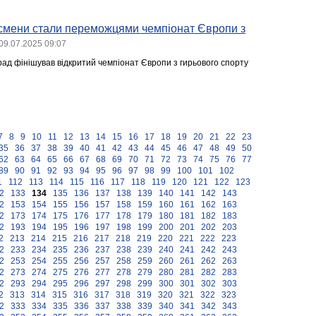
тсмени стали переможцями чемпіонат Європи з
09.07.2025 09:07
рад фінішував відкритий чемпіонат Європи з гирьового спорту
7
8
9
10
11
12
13
14
15
16
17
18
19
20
21
22
23
35
36
37
38
39
40
41
42
43
44
45
46
47
48
49
50
62
63
64
65
66
67
68
69
70
71
72
73
74
75
76
77
89
90
91
92
93
94
95
96
97
98
99
100
101
102
1
112
113
114
115
116
117
118
119
120
121
122
123
2
133
134
135
136
137
138
139
140
141
142
143
2
153
154
155
156
157
158
159
160
161
162
163
2
173
174
175
176
177
178
179
180
181
182
183
2
193
194
195
196
197
198
199
200
201
202
203
2
213
214
215
216
217
218
219
220
221
222
223
2
233
234
235
236
237
238
239
240
241
242
243
2
253
254
255
256
257
258
259
260
261
262
263
2
273
274
275
276
277
278
279
280
281
282
283
2
293
294
295
296
297
298
299
300
301
302
303
2
313
314
315
316
317
318
319
320
321
322
323
2
333
334
335
336
337
338
339
340
341
342
343