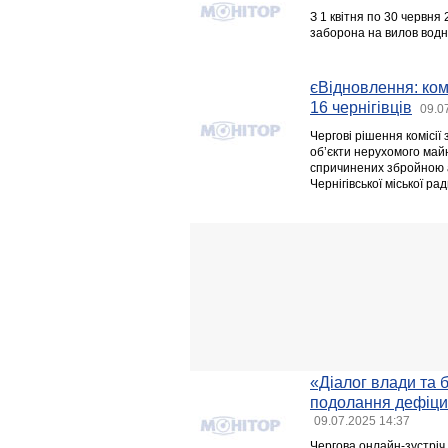
З 1 квітня по 30 червня
заборона на вилов водни
єВідновлення: ко
16 чернігівців
09.0
Чергові рішення комісії
об’єкти нерухомого майн
спричинених збройною а
Чернігівської міської ра
«Діалог влади та 
подолання дефіцит
09.07.2025 14:37
Чергова онлайн-зустріч