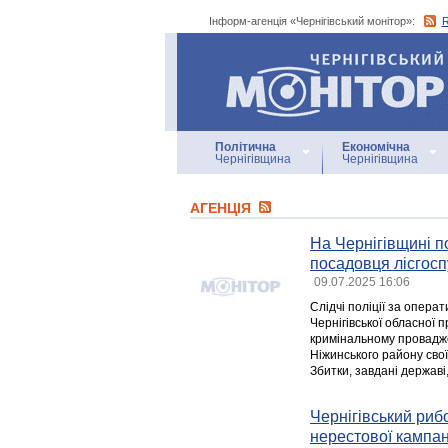
Інформ-агенція «Чернігівський монітор»:
Інформ-агенція
«Чернігівський монітор»
Політична
Економічна
Чернігівщина
Чернігівщина
АГЕНЦIЯ
На Чернігівщині п
посадовця лісгосп
09.07.2025 16:06
Слідчі поліції за опер
Чернігівської обласної
кримінальному провадж
Ніжинського району свої
Збитки, завдані державі
Чернігівський риб
нерестової кампан