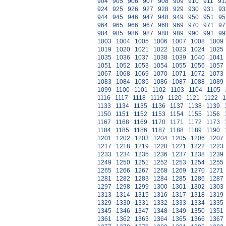
904
905
906
907
908
909
910
911
91
924
925
926
927
928
929
930
931
93
944
945
946
947
948
949
950
951
95
964
965
966
967
968
969
970
971
97
984
985
986
987
988
989
990
991
99
1003
1004
1005
1006
1007
1008
1009
1019
1020
1021
1022
1023
1024
1025
1035
1036
1037
1038
1039
1040
1041
1051
1052
1053
1054
1055
1056
1057
1067
1068
1069
1070
1071
1072
1073
1083
1084
1085
1086
1087
1088
1089
1099
1100
1101
1102
1103
1104
1105
1116
1117
1118
1119
1120
1121
1122
1
1133
1134
1135
1136
1137
1138
1139
1150
1151
1152
1153
1154
1155
1156
1167
1168
1169
1170
1171
1172
1173
1184
1185
1186
1187
1188
1189
1190
1201
1202
1203
1204
1205
1206
1207
1217
1218
1219
1220
1221
1222
1223
1233
1234
1235
1236
1237
1238
1239
1249
1250
1251
1252
1253
1254
1255
1265
1266
1267
1268
1269
1270
1271
1281
1282
1283
1284
1285
1286
1287
1297
1298
1299
1300
1301
1302
1303
1313
1314
1315
1316
1317
1318
1319
1329
1330
1331
1332
1333
1334
1335
1345
1346
1347
1348
1349
1350
1351
1361
1362
1363
1364
1365
1366
1367