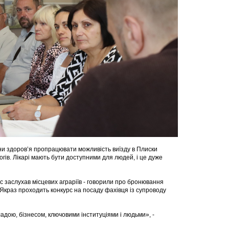
ни здоровʼя пропрацювати можливість виїзду в Плиски
логів. Лікарі мають бути доступними для людей, і це дуже
ус заслухав місцевих аграріїв - говорили про бронювання
. Якраз проходить конкурс на посаду фахівця із супроводу
адою, бізнесом, ключовими інституціями і людьми», -