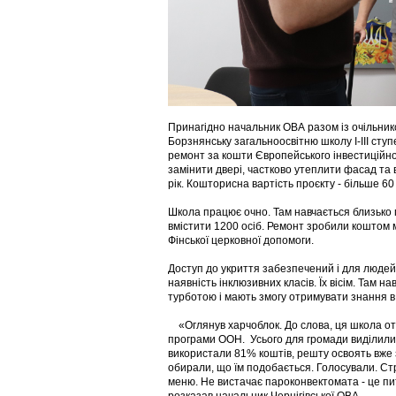
Принагідно начальник ОВА разом із очільник
Борзнянську загальноосвітню школу І-ІІІ ступ
ремонт за кошти Європейського інвестиційног
замінити двері, частково утеплити фасад та 
рік. Кошторисна вартість проєкту - більше 60
Школа працює очно. Там навчається близько п
вмістити 1200 осіб. Ремонт зробили коштом 
Фінської церковної допомоги.
Доступ до укриття забезпечений і для людей н
наявність інклюзивних класів. Їх вісім. Там н
турботою і мають змогу отримувати знання 
«Оглянув харчоблок. До слова, ця школа отр
програми ООН. Усього для громади виділили
використали 81% коштів, решту освоять вже з 
обирали, що їм подобається. Голосували. Стра
меню. Не вистачає пароконвектомата - це пи