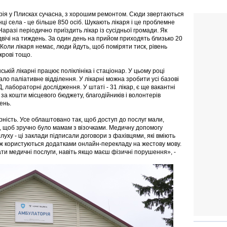
ія у Плисках сучасна, з хорошим ремонтом. Сюди звертаються
нці села - це більше 850 осіб. Шукають лікаря і це проблемне
аразі періодично приїздить лікар із сусідньої громади. Як
двічі на тиждень. За один день на прийом приходять близько 20
 Коли лікаря немає, люди йдуть, щоб поміряти тиск, рівень
крові тощо.
ькій лікарні працює поліклініка і стаціонар. У цьому році
ло паліативне відділення. У лікарні можна зробити усі базові
лабораторні дослідження. У штаті - 31 лікар, є ще вакантні
 за кошти місцевого бюджету, благодійників і волонтерів
ень.
ість. Усе облаштовано так, щоб доступ до послуг мали,
х, щоб зручно було мамам з візочками. Медичну допомогу
уху - ці заклади підписали договори з фахівцями, які вміють
ж користуються додатками онлайн-перекладу на жестову мову.
ти медичні послуги, навіть якщо маєш фізичні порушення», -