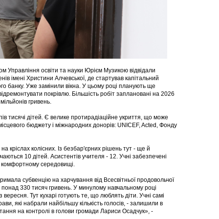
ом Управління освіти та науки Юрієм Музикою відвідали
енів імені Христини Алчевської, де стартував капітальний
о банку. Уже замінили вікна. У цьому році планують ще
відремонтувати покрівлю. Більшість робіт заплановані на 2026
 мільйонів гривень.
ів тисячі дітей. Є велике протирадіаційне укриття, що може
місцевого бюджету і міжнародних донорів: UNICEF, Acted, Фонду
а кріслах колісних. Із безбар'єрних рішень тут - ще й
авчаються 10 дітей. Асистентів учителя - 12. Учні забезпечені
в комфортному середовищі.
имала субвенцію на харчування від Всесвітньої продовольчої
 понад 330 тисяч гривень. У минулому навчальному році
вересня. Тут кухарі готують те, що люблять діти. Учні самі
ви, які набрали найбільшу кількість голосів, - залишили в
тання на контролі в голови громади Лариси Осадчук», -