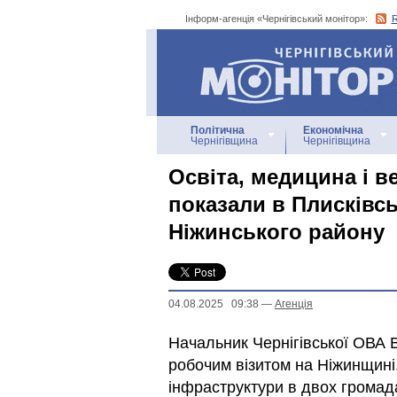
Інформ-агенція «Чернігівський монітор»:
Інформ-агенція
«Чернігівський монітор»
Політична
Економічна
Чернігівщина
Чернігівщина
Освіта, медицина і в
показали в Плисківсь
Ніжинського району
04.08.2025 09:38
—
Агенцiя
Начальник Чернігівської ОВА В
робочим візитом на Ніжинщині
інфраструктури в двох громад