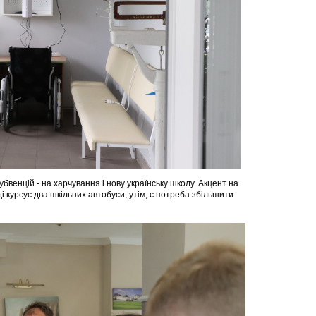
венцій - на харчування і нову українську школу. Акцент на
і курсує два шкільних автобуси, утім, є потреба збільшити