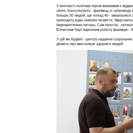
У контексті політики героїв важливим є відк
липні. Консультують - фахівець із супроводу в
більше 30 людей, ще понад 40 - звернулися 
приходять рідні зниклих безвісти. Звертають
бюрократичних питань. Сам простір - затишни
В’ячеслав Чаус відзначив роботу фахівців – Ві
У цій же будівлі - центру надання соціальних
дбають про ментальне здоровʼя людей.