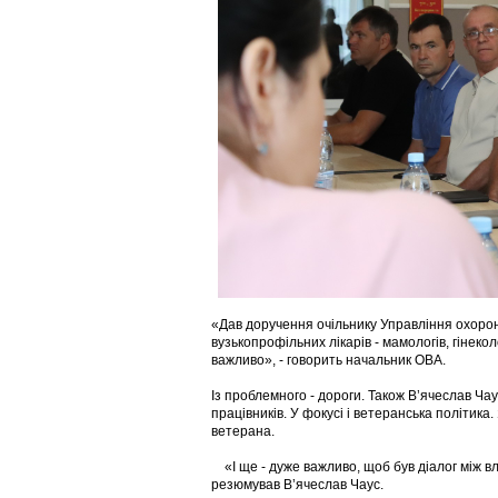
«Дав доручення очільнику Управління охоро
вузькопрофільних лікарів - мамологів, гінеко
важливо», - говорить начальник ОВА.
Із проблемного - дороги. Також В’ячеслав Ча
працівників. У фокусі і ветеранська політика
ветерана.
«І ще - дуже важливо, щоб був діалог між вл
резюмував В’ячеслав Чаус.