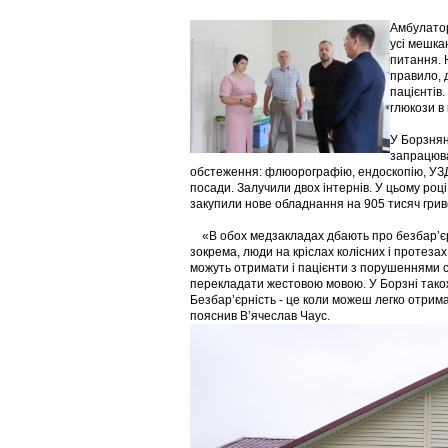
Амбулатор
усі мешка
питання. Н
правило, 
пацієнтів.
глюкози в 
У Борзнянс
запрацюва
обстеження: флюорографію, ендоскопію, УЗД, 
посади. Залучили двох інтернів. У цьому році
закупили нове обладнання на 905 тисяч грив
«В обох медзакладах дбають про безбарʼєрн
зокрема, люди на кріслах колісних і протеза
можуть отримати і пацієнти з порушеннями сл
перекладати жестовою мовою. У Борзні тако
Безбар’єрність - це коли можеш легко отрима
пояснив В’ячеслав Чаус.