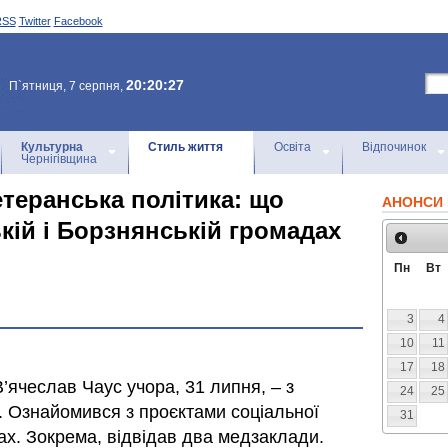
RSS
Twitter
Facebook
20:20:27
П`ятниця, 7 серпня,
Культурна
Стиль життя
Освіта
Відпочинок
Чернігівщина
етеранська політика: що
АНОНСИ 
кій і Борзнянській громадах
Пн
Вт
3
4
10
11
17
18
’ячеслав Чаус учора, 31 липня, – з
24
25
. Ознайомився з проєктами соціальної
31
ах. Зокрема, відвідав два медзаклади.