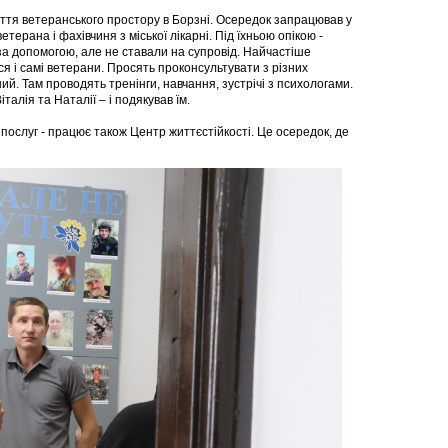
риття ветеранського простору в Борзні. Осередок запрацював у
етерана і фахівчиня з міської лікарні. Під їхньою опікою -
за допомогою, але не ставали на супровід. Найчастіше
ся і самі ветерани. Просять проконсультувати з різних
й. Там проводять тренінги, навчання, зустрічі з психологами.
талія та Наталії – і подякував їм.
 послуг - працює також Центр життєстійкості. Це осередок, де