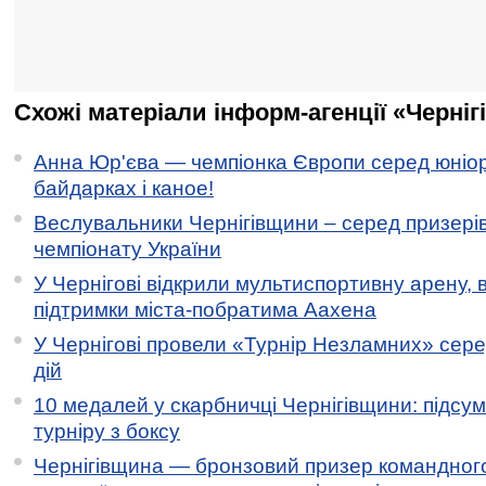
Схожі матеріали інформ-агенції «Черніг
Анна Юр'єва — чемпіонка Європи серед юніор
байдарках і каное!
Веслувальники Чернігівщини – серед призері
чемпіонату України
У Чернігові відкрили мультиспортивну арену, 
підтримки міста-побратима Аахена
У Чернігові провели «Турнір Незламних» сере
дій
10 медалей у скарбничці Чернігівщини: підсу
турніру з боксу
Чернігівщина — бронзовий призер командного