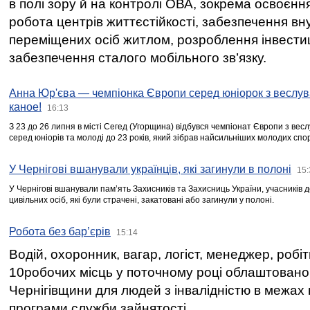
в полі зору й на контролі ОВА, зокрема освоєння
робота центрів життєстійкості, забезпечення вн
переміщених осіб житлом, розроблення інвестиц
забезпечення сталого мобільного зв’язку.
Анна Юр'єва — чемпіонка Європи серед юніорок з веслув
каное!
16:13
З 23 до 26 липня в місті Сегед (Угорщина) відбувся чемпіонат Європи з вес
серед юніорів та молоді до 23 років, який зібрав найсильніших молодих спо
У Чернігові вшанували українців, які загинули в полоні
15:
У Чернігові вшанували пам’ять Захисників та Захисниць України, учасників
цивільних осіб, які були страчені, закатовані або загинули у полоні.
Робота без бар’єрів
15:14
Водій, охоронник, вагар, логіст, менеджер, робі
10робочих місць у поточному році облаштован
Чернігівщини для людей з інвалідністю в межах
програми служби зайнятості.