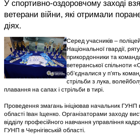
У спортивно-оздоровчому заході вз
ветерани війни, які отримали поран
діях.
Серед учасників – поліцейс
Національної гвардії, рят
прикордонники та команда
ветеранської спільноти «
об’єдналися у п’ять коман
стрільби з лука, волейболу
плавання на сапах і стрільби в тирі.
Проведення змагань ініціював начальник ГУНП в
області Іван Іщенко. Організаторами заходу вис
відділу професійного навчання управління кадр
ГУНП в Чернігівській області.