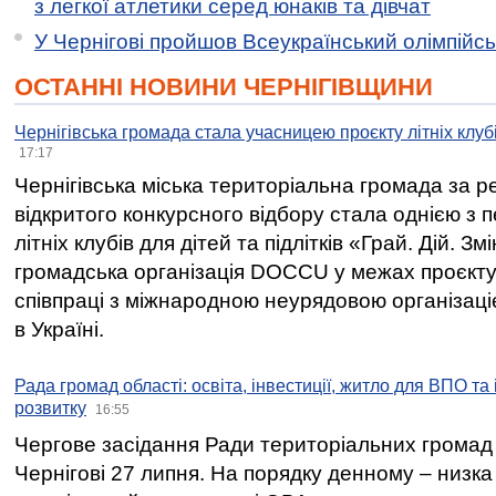
з легкої атлетики серед юнаків та дівчат
У Чернігові пройшов Всеукраїнський олімпійс
ОСТАННІ НОВИНИ ЧЕРНІГІВЩИНИ
Чернігівська громада стала учасницею проєкту літніх клуб
17:17
Чернігівська міська територіальна громада за 
відкритого конкурсного відбору стала однією з
літніх клубів для дітей та підлітків «Грай. Дій. З
громадська організація DOCCU у межах проєкту 
співпраці з міжнародною неурядовою організаціє
в Україні.
Рада громад області: освіта, інвестиції, житло для ВПО та
розвитку
16:55
Чергове засідання Ради територіальних громад 
Чернігові 27 липня. На порядку денному – низка