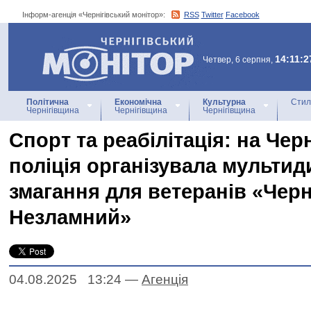
Інформ-агенція «Чернігівський монітор»:
RSS
Twitter
Facebook
Інформ-агенція
«Чернігівський монітор»
14:11:2
Четвер, 6 серпня,
Політична
Економічна
Культурна
Стил
Чернігівщина
Чернігівщина
Чернігівщина
Спорт та реабілітація: на Чер
поліція організувала мультид
змагання для ветеранів «Черн
Незламний»
04.08.2025 13:24
—
Агенцiя