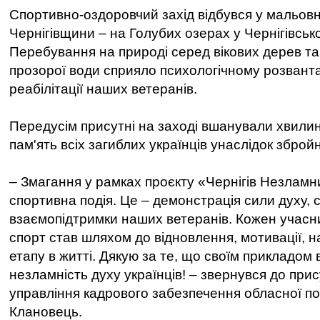
Спортивно-оздоровчий захід відбувся у мальов
Чернігівщини – на Голубих озерах у Чернігівськ
Перебування на природі серед вікових дерев т
прозорої води сприяло психологічному розван
реабілітації наших ветеранів.
Передусім присутні на заході вшанували хвил
пам'ять всіх загиблих українців унаслідок збройн
– Змагання у рамках проєкту «Чернігів Незламн
спортивна подія. Це – демонстрація сили духу, с
взаємопідтримки наших ветеранів. Кожен учасни
спорт став шляхом до відновлення, мотивації, н
етапу в житті. Дякую за те, що своїм прикладом
незламність духу українців! – звернувся до прис
управління кадрового забезпечення обласної по
Клановець.