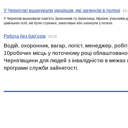
У Чернігові вшанували українців, які загинули в полоні
15:
У Чернігові вшанували пам’ять Захисників та Захисниць України, учасників
цивільних осіб, які були страчені, закатовані або загинули у полоні.
Робота без бар’єрів
15:14
Водій, охоронник, вагар, логіст, менеджер, робі
10робочих місць у поточному році облаштован
Чернігівщини для людей з інвалідністю в межах
програми служби зайнятості.