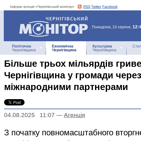
Інформ-агенція «Чернігівський монітор»:
RSS
Twitter
Facebook
Інформ-агенція
«Чернігівський монітор»
12:
Понеділок, 10 серпня,
Політична
Економічна
Культурна
Стил
Чернігівщина
Чернігівщина
Чернігівщина
Більше трьох мільярдів грив
Чернігівщина у громади через
міжнародними партнерами
04.08.2025 11:07
—
Агенцiя
З початку повномасштабного вторгн