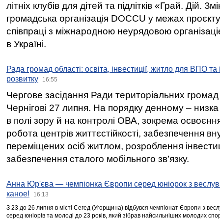
літніх клубів для дітей та підлітків «Грай. Дій. З
громадська організація DOCCU у межах проєкту 
співпраці з міжнародною неурядовою організаціє
в Україні.
Рада громад області: освіта, інвестиції, житло для ВПО та
розвитку
16:55
Чергове засідання Ради територіальних громад 
Чернігові 27 липня. На порядку денному – низка
в полі зору й на контролі ОВА, зокрема освоєння
робота центрів життєстійкості, забезпечення вн
переміщених осіб житлом, розроблення інвестиц
забезпечення сталого мобільного зв’язку.
Анна Юр'єва — чемпіонка Європи серед юніорок з веслув
каное!
16:13
З 23 до 26 липня в місті Сегед (Угорщина) відбувся чемпіонат Європи з вес
серед юніорів та молоді до 23 років, який зібрав найсильніших молодих спо