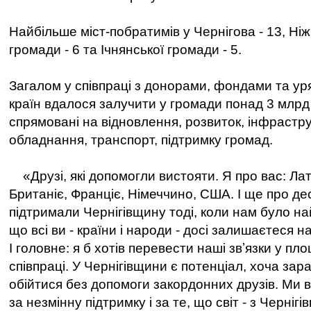
Найбільше міст-побратимів у Чернігова - 13, Ніж
громади - 6 та Ічнянської громади - 5.
Загалом у співпраці з донорами, фондами та у
країн вдалося залучити у громади понад 3 млрд 
спрямовані на відновлення, розвиток, інфрастру
обладнання, транспорт, підтримку громад.
«Друзі, які допомогли вистояти. Я про вас: Лат
Британіє, Франціє, Німеччино, США. І ще про дес
підтримали Чернігівщину тоді, коли нам було на
що всі ви - країни і народи - досі залишаєтеся 
І головне: я б хотів перевести наші звʼязки у п
співпраці. У Чернігівщини є потенціал, хоча зар
обійтися без допомоги закордонних друзів. Ми вд
за незмінну підтримку і за те, що світ - з Чернігі