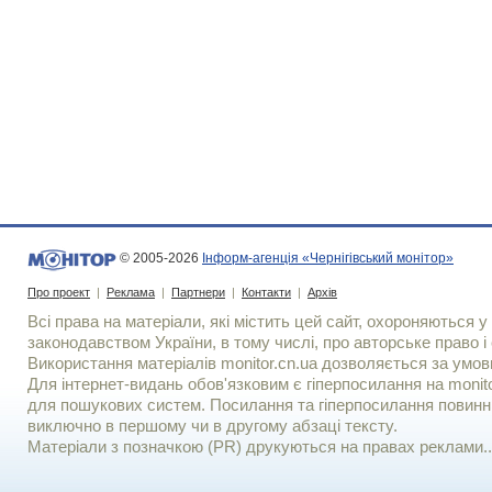
© 2005-2026
Інформ-агенція «Чернігівський монітор»
Про проект
|
Реклама
|
Партнери
|
Контакти
|
Архів
Всі права на матеріали, які містить цей сайт, охороняються у 
законодавством України, в тому числі, про авторське право і 
Використання матерiалiв monitor.cn.ua дозволяється за умов
Для iнтернет-видань обов'язковим є гiперпосилання на monito
для пошукових систем. Посилання та гіперпосилання повинні
виключно в першому чи в другому абзаці тексту.
Матеріали з позначкою (PR) друкуються на правах реклами..