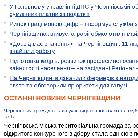
У Головному управлінні ДПС у Чернігівській о
сумлінних платників податків
Ринок праці мовою цифр – інформує служба з
Чернігівщина жнивує: аграрії обмолотили майж
«Досвід має значення» на Чернігівщині: 11 лю
знайшли роботу
Підготовка кадрів, розвиток професійної освіт
зайнятості населення – на засіданні Регіонал
На Чернігівщині відзначили фермерів з нагод
свята та обговорили пріоритети для галузі
ОСТАННІ НОВИНИ ЧЕРНІГІВЩИНИ
Чернігівська громада стала учасницею проєкту літніх клуб
17:17
Чернігівська міська територіальна громада за 
відкритого конкурсного відбору стала однією з