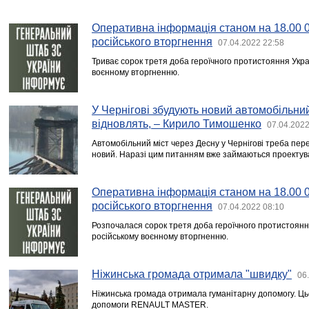
Оперативна інформація станом на 18.00 
російського вторгнення
07.04.2022 22:58
Триває сорок третя доба героїчного протистояння Укра
воєнному вторгненню.
У Чернігові збудують новий автомобільний 
відновлять, – Кирило Тимошенко
07.04.2022
Автомобільний міст через Десну у Чернігові треба пер
новий. Наразі цим питанням вже займаються проектув
Оперативна інформація станом на 18.00 
російського вторгнення
07.04.2022 08:10
Розпочалася сорок третя доба героїчного протистоянн
російському воєнному вторгненню.
Ніжинська громада отримала "швидку"
06
Ніжинська громада отримала гуманітарну допомогу. Ць
допомоги RENAULT MASTER.