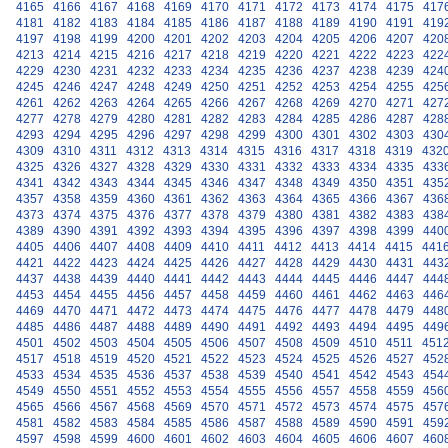
4165
4166
4167
4168
4169
4170
4171
4172
4173
4174
4175
417
4181
4182
4183
4184
4185
4186
4187
4188
4189
4190
4191
419
4197
4198
4199
4200
4201
4202
4203
4204
4205
4206
4207
420
4213
4214
4215
4216
4217
4218
4219
4220
4221
4222
4223
422
4229
4230
4231
4232
4233
4234
4235
4236
4237
4238
4239
424
4245
4246
4247
4248
4249
4250
4251
4252
4253
4254
4255
425
4261
4262
4263
4264
4265
4266
4267
4268
4269
4270
4271
427
4277
4278
4279
4280
4281
4282
4283
4284
4285
4286
4287
428
4293
4294
4295
4296
4297
4298
4299
4300
4301
4302
4303
430
4309
4310
4311
4312
4313
4314
4315
4316
4317
4318
4319
432
4325
4326
4327
4328
4329
4330
4331
4332
4333
4334
4335
433
4341
4342
4343
4344
4345
4346
4347
4348
4349
4350
4351
435
4357
4358
4359
4360
4361
4362
4363
4364
4365
4366
4367
436
4373
4374
4375
4376
4377
4378
4379
4380
4381
4382
4383
438
4389
4390
4391
4392
4393
4394
4395
4396
4397
4398
4399
440
4405
4406
4407
4408
4409
4410
4411
4412
4413
4414
4415
441
4421
4422
4423
4424
4425
4426
4427
4428
4429
4430
4431
443
4437
4438
4439
4440
4441
4442
4443
4444
4445
4446
4447
444
4453
4454
4455
4456
4457
4458
4459
4460
4461
4462
4463
446
4469
4470
4471
4472
4473
4474
4475
4476
4477
4478
4479
448
4485
4486
4487
4488
4489
4490
4491
4492
4493
4494
4495
449
4501
4502
4503
4504
4505
4506
4507
4508
4509
4510
4511
451
4517
4518
4519
4520
4521
4522
4523
4524
4525
4526
4527
452
4533
4534
4535
4536
4537
4538
4539
4540
4541
4542
4543
454
4549
4550
4551
4552
4553
4554
4555
4556
4557
4558
4559
456
4565
4566
4567
4568
4569
4570
4571
4572
4573
4574
4575
457
4581
4582
4583
4584
4585
4586
4587
4588
4589
4590
4591
459
4597
4598
4599
4600
4601
4602
4603
4604
4605
4606
4607
460