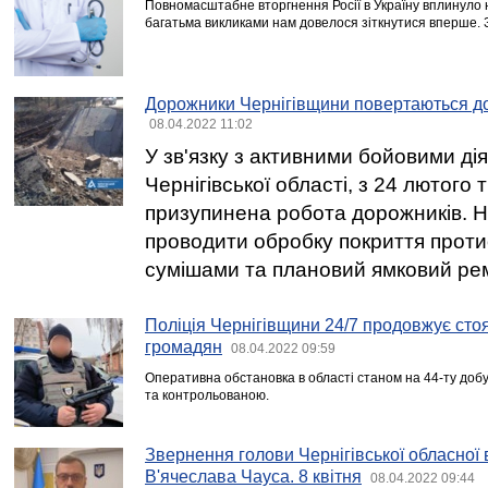
Повномасштабне вторгнення Росії в Україну вплинуло н
багатьма викликами нам довелося зіткнутися вперше. З
Дорожники Чернігівщини повертаються до
08.04.2022 11:02
У зв'язку з активними бойовими дія
Чернігівської області, з 24 лютого
призупинена робота дорожників. Н
проводити обробку покриття про
сумішами та плановий ямковий ре
Поліція Чернігівщини 24/7 продовжує стоя
громадян
08.04.2022 09:59
Оперативна обстановка в області станом на 44-ту доб
та контрольованою.
Звернення голови Чернігівської обласної в
В'ячеслава Чауса. 8 квітня
08.04.2022 09:44