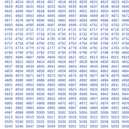
4613
4614
4615
4616
4617
4618
4619
4620
4621
4622
4623
462
4629
4630
4631
4632
4633
4634
4635
4636
4637
4638
4639
464
4645
4646
4647
4648
4649
4650
4651
4652
4653
4654
4655
465
4661
4662
4663
4664
4665
4666
4667
4668
4669
4670
4671
467
4677
4678
4679
4680
4681
4682
4683
4684
4685
4686
4687
468
4693
4694
4695
4696
4697
4698
4699
4700
4701
4702
4703
470
4709
4710
4711
4712
4713
4714
4715
4716
4717
4718
4719
472
4725
4726
4727
4728
4729
4730
4731
4732
4733
4734
4735
473
4741
4742
4743
4744
4745
4746
4747
4748
4749
4750
4751
475
4757
4758
4759
4760
4761
4762
4763
4764
4765
4766
4767
476
4773
4774
4775
4776
4777
4778
4779
4780
4781
4782
4783
478
4789
4790
4791
4792
4793
4794
4795
4796
4797
4798
4799
480
4805
4806
4807
4808
4809
4810
4811
4812
4813
4814
4815
481
4821
4822
4823
4824
4825
4826
4827
4828
4829
4830
4831
483
4837
4838
4839
4840
4841
4842
4843
4844
4845
4846
4847
484
4853
4854
4855
4856
4857
4858
4859
4860
4861
4862
4863
486
4869
4870
4871
4872
4873
4874
4875
4876
4877
4878
4879
488
4885
4886
4887
4888
4889
4890
4891
4892
4893
4894
4895
489
4901
4902
4903
4904
4905
4906
4907
4908
4909
4910
4911
491
4917
4918
4919
4920
4921
4922
4923
4924
4925
4926
4927
492
4933
4934
4935
4936
4937
4938
4939
4940
4941
4942
4943
494
4949
4950
4951
4952
4953
4954
4955
4956
4957
4958
4959
496
4965
4966
4967
4968
4969
4970
4971
4972
4973
4974
4975
497
4981
4982
4983
4984
4985
4986
4987
4988
4989
4990
4991
499
4997
4998
4999
5000
5001
5002
5003
5004
5005
5006
5007
500
5013
5014
5015
5016
5017
5018
5019
5020
5021
5022
5023
502
5029
5030
5031
5032
5033
5034
5035
5036
5037
5038
5039
504
5045
5046
5047
5048
5049
5050
5051
5052
5053
5054
5055
505