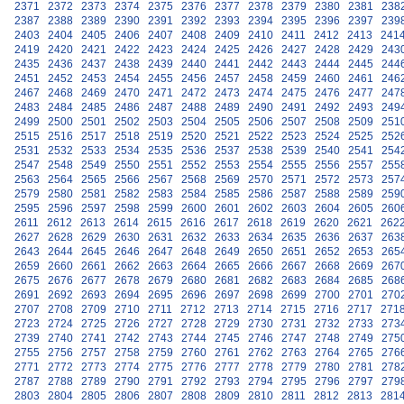
2371
2372
2373
2374
2375
2376
2377
2378
2379
2380
2381
238
2387
2388
2389
2390
2391
2392
2393
2394
2395
2396
2397
239
2403
2404
2405
2406
2407
2408
2409
2410
2411
2412
2413
241
2419
2420
2421
2422
2423
2424
2425
2426
2427
2428
2429
243
2435
2436
2437
2438
2439
2440
2441
2442
2443
2444
2445
244
2451
2452
2453
2454
2455
2456
2457
2458
2459
2460
2461
246
2467
2468
2469
2470
2471
2472
2473
2474
2475
2476
2477
247
2483
2484
2485
2486
2487
2488
2489
2490
2491
2492
2493
249
2499
2500
2501
2502
2503
2504
2505
2506
2507
2508
2509
251
2515
2516
2517
2518
2519
2520
2521
2522
2523
2524
2525
252
2531
2532
2533
2534
2535
2536
2537
2538
2539
2540
2541
254
2547
2548
2549
2550
2551
2552
2553
2554
2555
2556
2557
255
2563
2564
2565
2566
2567
2568
2569
2570
2571
2572
2573
257
2579
2580
2581
2582
2583
2584
2585
2586
2587
2588
2589
259
2595
2596
2597
2598
2599
2600
2601
2602
2603
2604
2605
260
2611
2612
2613
2614
2615
2616
2617
2618
2619
2620
2621
262
2627
2628
2629
2630
2631
2632
2633
2634
2635
2636
2637
263
2643
2644
2645
2646
2647
2648
2649
2650
2651
2652
2653
265
2659
2660
2661
2662
2663
2664
2665
2666
2667
2668
2669
267
2675
2676
2677
2678
2679
2680
2681
2682
2683
2684
2685
268
2691
2692
2693
2694
2695
2696
2697
2698
2699
2700
2701
270
2707
2708
2709
2710
2711
2712
2713
2714
2715
2716
2717
271
2723
2724
2725
2726
2727
2728
2729
2730
2731
2732
2733
273
2739
2740
2741
2742
2743
2744
2745
2746
2747
2748
2749
275
2755
2756
2757
2758
2759
2760
2761
2762
2763
2764
2765
276
2771
2772
2773
2774
2775
2776
2777
2778
2779
2780
2781
278
2787
2788
2789
2790
2791
2792
2793
2794
2795
2796
2797
279
2803
2804
2805
2806
2807
2808
2809
2810
2811
2812
2813
281