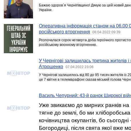
Бажаю здоров`я Чернігівщино! Дякую за цей новий де
України.
Оперативна інформація станом на 06.00 
російського вторгнення
08.04.2022 09:39
Розпочалася сорок четверта доба героїчного протисто
російському воєнному вторгненню.
У Чернігові залишилась третина жителів і
Атрошенко
07.04.2022 23:06
У Чернігові залишилось від 80 до 95 тисяч жителів із 2
це 7 квітня в телемарафоні сказав міський голова Чер
Василь Чепурний: 43-й ранок Широкої вій
Уже звикаємо до мирних ранків на 
тягне до землі, бо ми хліборобська 
кочівництва окупантів, бо сьогодні
Богородиці, після свята якої вже м