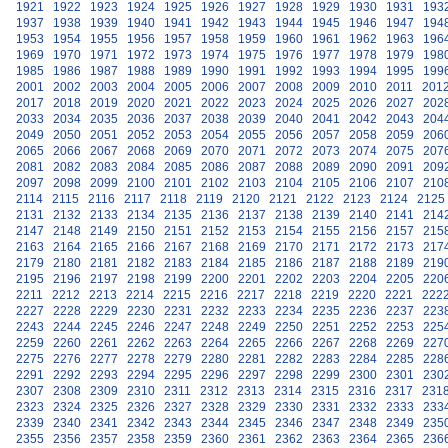
1921
1922
1923
1924
1925
1926
1927
1928
1929
1930
1931
193
1937
1938
1939
1940
1941
1942
1943
1944
1945
1946
1947
194
1953
1954
1955
1956
1957
1958
1959
1960
1961
1962
1963
196
1969
1970
1971
1972
1973
1974
1975
1976
1977
1978
1979
198
1985
1986
1987
1988
1989
1990
1991
1992
1993
1994
1995
199
2001
2002
2003
2004
2005
2006
2007
2008
2009
2010
2011
201
2017
2018
2019
2020
2021
2022
2023
2024
2025
2026
2027
202
2033
2034
2035
2036
2037
2038
2039
2040
2041
2042
2043
204
2049
2050
2051
2052
2053
2054
2055
2056
2057
2058
2059
206
2065
2066
2067
2068
2069
2070
2071
2072
2073
2074
2075
207
2081
2082
2083
2084
2085
2086
2087
2088
2089
2090
2091
209
2097
2098
2099
2100
2101
2102
2103
2104
2105
2106
2107
210
2114
2115
2116
2117
2118
2119
2120
2121
2122
2123
2124
2125
2131
2132
2133
2134
2135
2136
2137
2138
2139
2140
2141
214
2147
2148
2149
2150
2151
2152
2153
2154
2155
2156
2157
215
2163
2164
2165
2166
2167
2168
2169
2170
2171
2172
2173
217
2179
2180
2181
2182
2183
2184
2185
2186
2187
2188
2189
219
2195
2196
2197
2198
2199
2200
2201
2202
2203
2204
2205
220
2211
2212
2213
2214
2215
2216
2217
2218
2219
2220
2221
222
2227
2228
2229
2230
2231
2232
2233
2234
2235
2236
2237
223
2243
2244
2245
2246
2247
2248
2249
2250
2251
2252
2253
225
2259
2260
2261
2262
2263
2264
2265
2266
2267
2268
2269
227
2275
2276
2277
2278
2279
2280
2281
2282
2283
2284
2285
228
2291
2292
2293
2294
2295
2296
2297
2298
2299
2300
2301
230
2307
2308
2309
2310
2311
2312
2313
2314
2315
2316
2317
231
2323
2324
2325
2326
2327
2328
2329
2330
2331
2332
2333
233
2339
2340
2341
2342
2343
2344
2345
2346
2347
2348
2349
235
2355
2356
2357
2358
2359
2360
2361
2362
2363
2364
2365
236