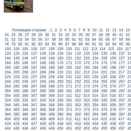
Попередня сторінка
|
1
2
3
4
5
6
7
8
9
10
11
12
13
14
15
24
25
26
27
28
29
30
31
32
33
34
35
36
37
38
39
40
41
42
51
52
53
54
55
56
57
58
59
60
61
62
63
64
65
66
67
68
69
78
79
80
81
82
83
84
85
86
87
88
89
90
91
92
93
94
95
96
103
104
105
106
107
108
109
110
111
112
113
114
115
116
117
124
125
126
127
128
129
130
131
132
133
134
135
136
137
1
144
145
146
147
148
149
150
151
152
153
154
155
156
157
1
164
165
166
167
168
169
170
171
172
173
174
175
176
177
1
184
185
186
187
188
189
190
191
192
193
194
195
196
197
1
204
205
206
207
208
209
210
211
212
213
214
215
216
217
2
224
225
226
227
228
229
230
231
232
233
234
235
236
237
2
244
245
246
247
248
249
250
251
252
253
254
255
256
257
2
264
265
266
267
268
269
270
271
272
273
274
275
276
277
2
284
285
286
287
288
289
290
291
292
293
294
295
296
297
2
304
305
306
307
308
309
310
311
312
313
314
315
316
317
3
324
325
326
327
328
329
330
331
332
333
334
335
336
337
3
344
345
346
347
348
349
350
351
352
353
354
355
356
357
3
364
365
366
367
368
369
370
371
372
373
374
375
376
377
3
384
385
386
387
388
389
390
391
392
393
394
395
396
397
3
404
405
406
407
408
409
410
411
412
413
414
415
416
417
4
424
425
426
427
428
429
430
431
432
433
434
435
436
437
4
444
445
446
447
448
449
450
451
452
453
454
455
456
457
4