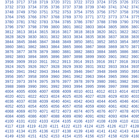
3716
3717
3718
3719
3720
3721
3722
3723
3724
3725
3726
372
3732
3733
3734
3735
3736
3737
3738
3739
3740
3741
3742
374
3748
3749
3750
3751
3752
3753
3754
3755
3756
3757
3758
375
3764
3765
3766
3767
3768
3769
3770
3771
3772
3773
3774
377
3780
3781
3782
3783
3784
3785
3786
3787
3788
3789
3790
379
3796
3797
3798
3799
3800
3801
3802
3803
3804
3805
3806
380
3812
3813
3814
3815
3816
3817
3818
3819
3820
3821
3822
382
3828
3829
3830
3831
3832
3833
3834
3835
3836
3837
3838
383
3844
3845
3846
3847
3848
3849
3850
3851
3852
3853
3854
385
3860
3861
3862
3863
3864
3865
3866
3867
3868
3869
3870
387
3876
3877
3878
3879
3880
3881
3882
3883
3884
3885
3886
388
3892
3893
3894
3895
3896
3897
3898
3899
3900
3901
3902
390
3908
3909
3910
3911
3912
3913
3914
3915
3916
3917
3918
391
3924
3925
3926
3927
3928
3929
3930
3931
3932
3933
3934
393
3940
3941
3942
3943
3944
3945
3946
3947
3948
3949
3950
395
3956
3957
3958
3959
3960
3961
3962
3963
3964
3965
3966
396
3972
3973
3974
3975
3976
3977
3978
3979
3980
3981
3982
398
3988
3989
3990
3991
3992
3993
3994
3995
3996
3997
3998
399
4004
4005
4006
4007
4008
4009
4010
4011
4012
4013
4014
401
4020
4021
4022
4023
4024
4025
4026
4027
4028
4029
4030
403
4036
4037
4038
4039
4040
4041
4042
4043
4044
4045
4046
404
4052
4053
4054
4055
4056
4057
4058
4059
4060
4061
4062
406
4068
4069
4070
4071
4072
4073
4074
4075
4076
4077
4078
407
4084
4085
4086
4087
4088
4089
4090
4091
4092
4093
4094
409
4100
4101
4102
4103
4104
4105
4106
4107
4108
4109
4110
4111
4117
4118
4119
4120
4121
4122
4123
4124
4125
4126
4127
4128
4133
4134
4135
4136
4137
4138
4139
4140
4141
4142
4143
414
4149
4150
4151
4152
4153
4154
4155
4156
4157
4158
4159
416