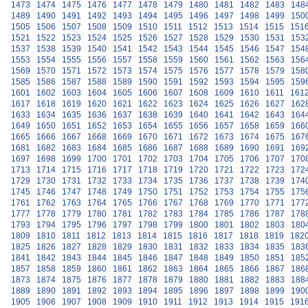
1473
1474
1475
1476
1477
1478
1479
1480
1481
1482
1483
148
1489
1490
1491
1492
1493
1494
1495
1496
1497
1498
1499
150
1505
1506
1507
1508
1509
1510
1511
1512
1513
1514
1515
151
1521
1522
1523
1524
1525
1526
1527
1528
1529
1530
1531
153
1537
1538
1539
1540
1541
1542
1543
1544
1545
1546
1547
154
1553
1554
1555
1556
1557
1558
1559
1560
1561
1562
1563
156
1569
1570
1571
1572
1573
1574
1575
1576
1577
1578
1579
158
1585
1586
1587
1588
1589
1590
1591
1592
1593
1594
1595
159
1601
1602
1603
1604
1605
1606
1607
1608
1609
1610
1611
161
1617
1618
1619
1620
1621
1622
1623
1624
1625
1626
1627
162
1633
1634
1635
1636
1637
1638
1639
1640
1641
1642
1643
164
1649
1650
1651
1652
1653
1654
1655
1656
1657
1658
1659
166
1665
1666
1667
1668
1669
1670
1671
1672
1673
1674
1675
167
1681
1682
1683
1684
1685
1686
1687
1688
1689
1690
1691
169
1697
1698
1699
1700
1701
1702
1703
1704
1705
1706
1707
170
1713
1714
1715
1716
1717
1718
1719
1720
1721
1722
1723
172
1729
1730
1731
1732
1733
1734
1735
1736
1737
1738
1739
174
1745
1746
1747
1748
1749
1750
1751
1752
1753
1754
1755
175
1761
1762
1763
1764
1765
1766
1767
1768
1769
1770
1771
177
1777
1778
1779
1780
1781
1782
1783
1784
1785
1786
1787
178
1793
1794
1795
1796
1797
1798
1799
1800
1801
1802
1803
180
1809
1810
1811
1812
1813
1814
1815
1816
1817
1818
1819
182
1825
1826
1827
1828
1829
1830
1831
1832
1833
1834
1835
183
1841
1842
1843
1844
1845
1846
1847
1848
1849
1850
1851
185
1857
1858
1859
1860
1861
1862
1863
1864
1865
1866
1867
186
1873
1874
1875
1876
1877
1878
1879
1880
1881
1882
1883
188
1889
1890
1891
1892
1893
1894
1895
1896
1897
1898
1899
190
1905
1906
1907
1908
1909
1910
1911
1912
1913
1914
1915
191