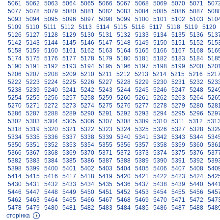
5061
5062
5063
5064
5065
5066
5067
5068
5069
5070
5071
507
5077
5078
5079
5080
5081
5082
5083
5084
5085
5086
5087
508
5093
5094
5095
5096
5097
5098
5099
5100
5101
5102
5103
510
5109
5110
5111
5112
5113
5114
5115
5116
5117
5118
5119
5120
5126
5127
5128
5129
5130
5131
5132
5133
5134
5135
5136
513
5142
5143
5144
5145
5146
5147
5148
5149
5150
5151
5152
515
5158
5159
5160
5161
5162
5163
5164
5165
5166
5167
5168
516
5174
5175
5176
5177
5178
5179
5180
5181
5182
5183
5184
518
5190
5191
5192
5193
5194
5195
5196
5197
5198
5199
5200
520
5206
5207
5208
5209
5210
5211
5212
5213
5214
5215
5216
521
5222
5223
5224
5225
5226
5227
5228
5229
5230
5231
5232
523
5238
5239
5240
5241
5242
5243
5244
5245
5246
5247
5248
524
5254
5255
5256
5257
5258
5259
5260
5261
5262
5263
5264
526
5270
5271
5272
5273
5274
5275
5276
5277
5278
5279
5280
528
5286
5287
5288
5289
5290
5291
5292
5293
5294
5295
5296
529
5302
5303
5304
5305
5306
5307
5308
5309
5310
5311
5312
531
5318
5319
5320
5321
5322
5323
5324
5325
5326
5327
5328
532
5334
5335
5336
5337
5338
5339
5340
5341
5342
5343
5344
534
5350
5351
5352
5353
5354
5355
5356
5357
5358
5359
5360
536
5366
5367
5368
5369
5370
5371
5372
5373
5374
5375
5376
537
5382
5383
5384
5385
5386
5387
5388
5389
5390
5391
5392
539
5398
5399
5400
5401
5402
5403
5404
5405
5406
5407
5408
540
5414
5415
5416
5417
5418
5419
5420
5421
5422
5423
5424
542
5430
5431
5432
5433
5434
5435
5436
5437
5438
5439
5440
544
5446
5447
5448
5449
5450
5451
5452
5453
5454
5455
5456
545
5462
5463
5464
5465
5466
5467
5468
5469
5470
5471
5472
547
5478
5479
5480
5481
5482
5483
5484
5485
5486
5487
5488
548
сторінка