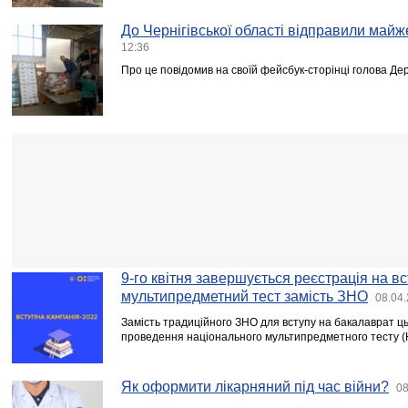
До Чернігівської області відправили майж
12:36
Про це повідомив на своїй фейсбук-сторінці голова Д
9-го квітня завершується реєстрація на в
мультипредметний тест замість ЗНО
08.04.
Замість традиційного ЗНО для вступу на бакалаврат ц
проведення національного мультипредметного тесту (
Як оформити лікарняний під час війни?
08