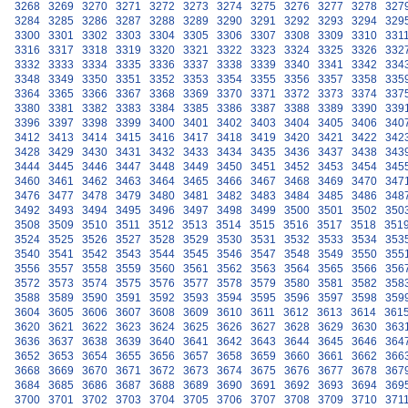
3268
3269
3270
3271
3272
3273
3274
3275
3276
3277
3278
327
3284
3285
3286
3287
3288
3289
3290
3291
3292
3293
3294
329
3300
3301
3302
3303
3304
3305
3306
3307
3308
3309
3310
331
3316
3317
3318
3319
3320
3321
3322
3323
3324
3325
3326
332
3332
3333
3334
3335
3336
3337
3338
3339
3340
3341
3342
334
3348
3349
3350
3351
3352
3353
3354
3355
3356
3357
3358
335
3364
3365
3366
3367
3368
3369
3370
3371
3372
3373
3374
337
3380
3381
3382
3383
3384
3385
3386
3387
3388
3389
3390
339
3396
3397
3398
3399
3400
3401
3402
3403
3404
3405
3406
340
3412
3413
3414
3415
3416
3417
3418
3419
3420
3421
3422
342
3428
3429
3430
3431
3432
3433
3434
3435
3436
3437
3438
343
3444
3445
3446
3447
3448
3449
3450
3451
3452
3453
3454
345
3460
3461
3462
3463
3464
3465
3466
3467
3468
3469
3470
347
3476
3477
3478
3479
3480
3481
3482
3483
3484
3485
3486
348
3492
3493
3494
3495
3496
3497
3498
3499
3500
3501
3502
350
3508
3509
3510
3511
3512
3513
3514
3515
3516
3517
3518
351
3524
3525
3526
3527
3528
3529
3530
3531
3532
3533
3534
353
3540
3541
3542
3543
3544
3545
3546
3547
3548
3549
3550
355
3556
3557
3558
3559
3560
3561
3562
3563
3564
3565
3566
356
3572
3573
3574
3575
3576
3577
3578
3579
3580
3581
3582
358
3588
3589
3590
3591
3592
3593
3594
3595
3596
3597
3598
359
3604
3605
3606
3607
3608
3609
3610
3611
3612
3613
3614
361
3620
3621
3622
3623
3624
3625
3626
3627
3628
3629
3630
363
3636
3637
3638
3639
3640
3641
3642
3643
3644
3645
3646
364
3652
3653
3654
3655
3656
3657
3658
3659
3660
3661
3662
366
3668
3669
3670
3671
3672
3673
3674
3675
3676
3677
3678
367
3684
3685
3686
3687
3688
3689
3690
3691
3692
3693
3694
369
3700
3701
3702
3703
3704
3705
3706
3707
3708
3709
3710
371