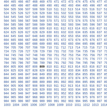
464
465
466
467
468
469
470
471
472
473
474
475
476
477
4
484
485
486
487
488
489
490
491
492
493
494
495
496
497
4
504
505
506
507
508
509
510
511
512
513
514
515
516
517
5
524
525
526
527
528
529
530
531
532
533
534
535
536
537
5
544
545
546
547
548
549
550
551
552
553
554
555
556
557
5
564
565
566
567
568
569
570
571
572
573
574
575
576
577
5
584
585
586
587
588
589
590
591
592
593
594
595
596
597
5
604
605
606
607
608
609
610
611
612
613
614
615
616
617
6
624
625
626
627
628
629
630
631
632
633
634
635
636
637
6
644
645
646
647
648
649
650
651
652
653
654
655
656
657
6
664
665
666
667
668
669
670
671
672
673
674
675
676
677
6
684
685
686
687
688
689
690
691
692
693
694
695
696
697
6
704
705
706
707
708
709
710
711
712
713
714
715
716
717
7
724
725
726
727
728
729
730
731
732
733
734
735
736
737
7
744
745
746
747
748
749
750
751
752
753
754
755
756
757
7
764
765
766
767
768
769
770
771
772
773
774
775
776
777
7
784
785
786
787
788
789
790
791
792
793
794
795
796
797
7
804
805
806
807
808
809
810
811
812
813
814
815
816
817
8
824
825
826
827
828
829
830
831
832
833
834
835
836
837
8
844
845
846
847
848
849
850
851
852
853
854
855
856
857
8
864
865
866
867
868
869
870
871
872
873
874
875
876
877
8
884
885
886
887
888
889
890
891
892
893
894
895
896
897
8
904
905
906
907
908
909
910
911
912
913
914
915
916
917
9
924
925
926
927
928
929
930
931
932
933
934
935
936
937
9
944
945
946
947
948
949
950
951
952
953
954
955
956
957
9
964
965
966
967
968
969
970
971
972
973
974
975
976
977
9
984
985
986
987
988
989
990
991
992
993
994
995
996
997
9
1003
1004
1005
1006
1007
1008
1009
1010
1011
1012
1013
101