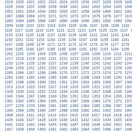
1019
1020
1021
1022
1023
1024
1025
1026
1027
1028
1029
103
1035
1036
1037
1038
1039
1040
1041
1042
1043
1044
1045
104
1051
1052
1053
1054
1055
1056
1057
1058
1059
1060
1061
106
1067
1068
1069
1070
1071
1072
1073
1074
1075
1076
1077
107
1083
1084
1085
1086
1087
1088
1089
1090
1091
1092
1093
109
1099
1100
1101
1102
1103
1104
1105
1106
1107
1108
1109
1110
1116
1117
1118
1119
1120
1121
1122
1123
1124
1125
1126
1127
1133
1134
1135
1136
1137
1138
1139
1140
1141
1142
1143
1144
1150
1151
1152
1153
1154
1155
1156
1157
1158
1159
1160
1161
1167
1168
1169
1170
1171
1172
1173
1174
1175
1176
1177
1178
1184
1185
1186
1187
1188
1189
1190
1191
1192
1193
1194
1195
1201
1202
1203
1204
1205
1206
1207
1208
1209
1210
1211
121
1217
1218
1219
1220
1221
1222
1223
1224
1225
1226
1227
122
1233
1234
1235
1236
1237
1238
1239
1240
1241
1242
1243
124
1249
1250
1251
1252
1253
1254
1255
1256
1257
1258
1259
126
1265
1266
1267
1268
1269
1270
1271
1272
1273
1274
1275
127
1281
1282
1283
1284
1285
1286
1287
1288
1289
1290
1291
129
1297
1298
1299
1300
1301
1302
1303
1304
1305
1306
1307
130
1313
1314
1315
1316
1317
1318
1319
1320
1321
1322
1323
132
1329
1330
1331
1332
1333
1334
1335
1336
1337
1338
1339
134
1345
1346
1347
1348
1349
1350
1351
1352
1353
1354
1355
135
1361
1362
1363
1364
1365
1366
1367
1368
1369
1370
1371
137
1377
1378
1379
1380
1381
1382
1383
1384
1385
1386
1387
138
1393
1394
1395
1396
1397
1398
1399
1400
1401
1402
1403
140
1409
1410
1411
1412
1413
1414
1415
1416
1417
1418
1419
142
1425
1426
1427
1428
1429
1430
1431
1432
1433
1434
1435
143
1441
1442
1443
1444
1445
1446
1447
1448
1449
1450
1451
145
1457
1458
1459
1460
1461
1462
1463
1464
1465
1466
1467
146