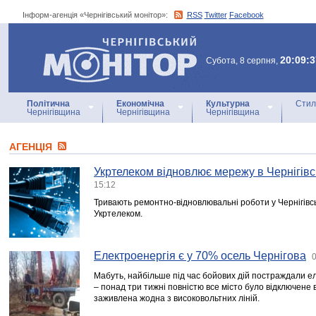
Інформ-агенція «Чернігівський монітор»:
RSS
Twitter
Facebook
Інформ-агенція
«Чернігівський монітор»
20:09:3
Субота, 8 серпня,
Політична
Економічна
Культурна
Стил
Чернігівщина
Чернігівщина
Чернігівщина
АГЕНЦIЯ
Укртелеком відновлює мережу в Чернігівсь
15:12
Тривають ремонтно-відновлювальні роботи у Чернігівсь
Укртелеком.
Електроенергія є у 70% осель Чернігова
0
Мабуть, найбільше під час бойових дій постраждали е
– понад три тижні повністю все місто було відключене 
заживлена жодна з високовольтних ліній.