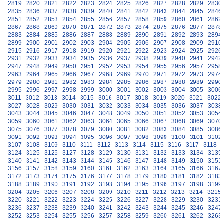
2819
2820
2821
2822
2823
2824
2825
2826
2827
2828
2829
283
2835
2836
2837
2838
2839
2840
2841
2842
2843
2844
2845
284
2851
2852
2853
2854
2855
2856
2857
2858
2859
2860
2861
286
2867
2868
2869
2870
2871
2872
2873
2874
2875
2876
2877
287
2883
2884
2885
2886
2887
2888
2889
2890
2891
2892
2893
289
2899
2900
2901
2902
2903
2904
2905
2906
2907
2908
2909
291
2915
2916
2917
2918
2919
2920
2921
2922
2923
2924
2925
292
2931
2932
2933
2934
2935
2936
2937
2938
2939
2940
2941
294
2947
2948
2949
2950
2951
2952
2953
2954
2955
2956
2957
295
2963
2964
2965
2966
2967
2968
2969
2970
2971
2972
2973
297
2979
2980
2981
2982
2983
2984
2985
2986
2987
2988
2989
299
2995
2996
2997
2998
2999
3000
3001
3002
3003
3004
3005
300
3011
3012
3013
3014
3015
3016
3017
3018
3019
3020
3021
302
3027
3028
3029
3030
3031
3032
3033
3034
3035
3036
3037
303
3043
3044
3045
3046
3047
3048
3049
3050
3051
3052
3053
305
3059
3060
3061
3062
3063
3064
3065
3066
3067
3068
3069
307
3075
3076
3077
3078
3079
3080
3081
3082
3083
3084
3085
308
3091
3092
3093
3094
3095
3096
3097
3098
3099
3100
3101
310
3107
3108
3109
3110
3111
3112
3113
3114
3115
3116
3117
3118
3124
3125
3126
3127
3128
3129
3130
3131
3132
3133
3134
313
3140
3141
3142
3143
3144
3145
3146
3147
3148
3149
3150
315
3156
3157
3158
3159
3160
3161
3162
3163
3164
3165
3166
316
3172
3173
3174
3175
3176
3177
3178
3179
3180
3181
3182
318
3188
3189
3190
3191
3192
3193
3194
3195
3196
3197
3198
319
3204
3205
3206
3207
3208
3209
3210
3211
3212
3213
3214
321
3220
3221
3222
3223
3224
3225
3226
3227
3228
3229
3230
323
3236
3237
3238
3239
3240
3241
3242
3243
3244
3245
3246
324
3252
3253
3254
3255
3256
3257
3258
3259
3260
3261
3262
326