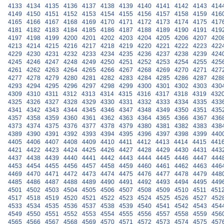
4133
4134
4135
4136
4137
4138
4139
4140
4141
4142
4143
414
4149
4150
4151
4152
4153
4154
4155
4156
4157
4158
4159
416
4165
4166
4167
4168
4169
4170
4171
4172
4173
4174
4175
417
4181
4182
4183
4184
4185
4186
4187
4188
4189
4190
4191
419
4197
4198
4199
4200
4201
4202
4203
4204
4205
4206
4207
420
4213
4214
4215
4216
4217
4218
4219
4220
4221
4222
4223
422
4229
4230
4231
4232
4233
4234
4235
4236
4237
4238
4239
424
4245
4246
4247
4248
4249
4250
4251
4252
4253
4254
4255
425
4261
4262
4263
4264
4265
4266
4267
4268
4269
4270
4271
427
4277
4278
4279
4280
4281
4282
4283
4284
4285
4286
4287
428
4293
4294
4295
4296
4297
4298
4299
4300
4301
4302
4303
430
4309
4310
4311
4312
4313
4314
4315
4316
4317
4318
4319
432
4325
4326
4327
4328
4329
4330
4331
4332
4333
4334
4335
433
4341
4342
4343
4344
4345
4346
4347
4348
4349
4350
4351
435
4357
4358
4359
4360
4361
4362
4363
4364
4365
4366
4367
436
4373
4374
4375
4376
4377
4378
4379
4380
4381
4382
4383
438
4389
4390
4391
4392
4393
4394
4395
4396
4397
4398
4399
440
4405
4406
4407
4408
4409
4410
4411
4412
4413
4414
4415
441
4421
4422
4423
4424
4425
4426
4427
4428
4429
4430
4431
443
4437
4438
4439
4440
4441
4442
4443
4444
4445
4446
4447
444
4453
4454
4455
4456
4457
4458
4459
4460
4461
4462
4463
446
4469
4470
4471
4472
4473
4474
4475
4476
4477
4478
4479
448
4485
4486
4487
4488
4489
4490
4491
4492
4493
4494
4495
449
4501
4502
4503
4504
4505
4506
4507
4508
4509
4510
4511
451
4517
4518
4519
4520
4521
4522
4523
4524
4525
4526
4527
452
4533
4534
4535
4536
4537
4538
4539
4540
4541
4542
4543
454
4549
4550
4551
4552
4553
4554
4555
4556
4557
4558
4559
456
4565
4566
4567
4568
4569
4570
4571
4572
4573
4574
4575
457