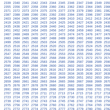
2339
2340
2341
2342
2343
2344
2345
2346
2347
2348
2349
235
2355
2356
2357
2358
2359
2360
2361
2362
2363
2364
2365
236
2371
2372
2373
2374
2375
2376
2377
2378
2379
2380
2381
238
2387
2388
2389
2390
2391
2392
2393
2394
2395
2396
2397
239
2403
2404
2405
2406
2407
2408
2409
2410
2411
2412
2413
241
2419
2420
2421
2422
2423
2424
2425
2426
2427
2428
2429
243
2435
2436
2437
2438
2439
2440
2441
2442
2443
2444
2445
244
2451
2452
2453
2454
2455
2456
2457
2458
2459
2460
2461
246
2467
2468
2469
2470
2471
2472
2473
2474
2475
2476
2477
247
2483
2484
2485
2486
2487
2488
2489
2490
2491
2492
2493
249
2499
2500
2501
2502
2503
2504
2505
2506
2507
2508
2509
251
2515
2516
2517
2518
2519
2520
2521
2522
2523
2524
2525
252
2531
2532
2533
2534
2535
2536
2537
2538
2539
2540
2541
254
2547
2548
2549
2550
2551
2552
2553
2554
2555
2556
2557
255
2563
2564
2565
2566
2567
2568
2569
2570
2571
2572
2573
257
2579
2580
2581
2582
2583
2584
2585
2586
2587
2588
2589
259
2595
2596
2597
2598
2599
2600
2601
2602
2603
2604
2605
260
2611
2612
2613
2614
2615
2616
2617
2618
2619
2620
2621
262
2627
2628
2629
2630
2631
2632
2633
2634
2635
2636
2637
263
2643
2644
2645
2646
2647
2648
2649
2650
2651
2652
2653
265
2659
2660
2661
2662
2663
2664
2665
2666
2667
2668
2669
267
2675
2676
2677
2678
2679
2680
2681
2682
2683
2684
2685
268
2691
2692
2693
2694
2695
2696
2697
2698
2699
2700
2701
270
2707
2708
2709
2710
2711
2712
2713
2714
2715
2716
2717
271
2723
2724
2725
2726
2727
2728
2729
2730
2731
2732
2733
273
2739
2740
2741
2742
2743
2744
2745
2746
2747
2748
2749
275
2755
2756
2757
2758
2759
2760
2761
2762
2763
2764
2765
276
2771
2772
2773
2774
2775
2776
2777
2778
2779
2780
2781
278