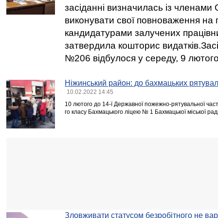
засіданні визначилась із членами О
виконувати свої повноваження на пл
кандидатурами залучених працівни
затвердила кошторис видатків.За
№206 відбулося у середу, 9 лютого
Ніжинський район: до бахмацьких рятуваль
10.02.2022 14:45
10 лютого до 14-ї Державної пожежно-рятувальної части
го класу Бахмацького ліцею № 1 Бахмацької міської рад
Зловживати статусом безробітного не вар