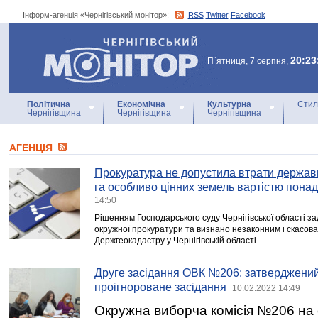
Інформ-агенція «Чернігівський монітор»:
RSS
Twitter
Facebook
Інформ-агенція
«Чернігівський монітор»
20:23
П`ятниця, 7 серпня,
Політична
Економічна
Культурна
Стил
Чернігівщина
Чернігівщина
Чернігівщина
АГЕНЦIЯ
Прокуратура не допустила втрати держав
га особливо цінних земель вартістю понад
14:50
Рішенням Господарського суду Чернігівської області з
окружної прокуратури та визнано незаконним і скасов
Держгеокадастру у Чернігівській області.
Друге засідання ОВК №206: затверджений
проігнороване засідання
10.02.2022 14:49
Окружна виборча комісія №206 на