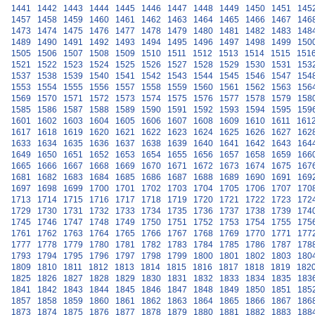
1441
1442
1443
1444
1445
1446
1447
1448
1449
1450
1451
145
1457
1458
1459
1460
1461
1462
1463
1464
1465
1466
1467
146
1473
1474
1475
1476
1477
1478
1479
1480
1481
1482
1483
148
1489
1490
1491
1492
1493
1494
1495
1496
1497
1498
1499
150
1505
1506
1507
1508
1509
1510
1511
1512
1513
1514
1515
151
1521
1522
1523
1524
1525
1526
1527
1528
1529
1530
1531
153
1537
1538
1539
1540
1541
1542
1543
1544
1545
1546
1547
154
1553
1554
1555
1556
1557
1558
1559
1560
1561
1562
1563
156
1569
1570
1571
1572
1573
1574
1575
1576
1577
1578
1579
158
1585
1586
1587
1588
1589
1590
1591
1592
1593
1594
1595
159
1601
1602
1603
1604
1605
1606
1607
1608
1609
1610
1611
161
1617
1618
1619
1620
1621
1622
1623
1624
1625
1626
1627
162
1633
1634
1635
1636
1637
1638
1639
1640
1641
1642
1643
164
1649
1650
1651
1652
1653
1654
1655
1656
1657
1658
1659
166
1665
1666
1667
1668
1669
1670
1671
1672
1673
1674
1675
167
1681
1682
1683
1684
1685
1686
1687
1688
1689
1690
1691
169
1697
1698
1699
1700
1701
1702
1703
1704
1705
1706
1707
170
1713
1714
1715
1716
1717
1718
1719
1720
1721
1722
1723
172
1729
1730
1731
1732
1733
1734
1735
1736
1737
1738
1739
174
1745
1746
1747
1748
1749
1750
1751
1752
1753
1754
1755
175
1761
1762
1763
1764
1765
1766
1767
1768
1769
1770
1771
177
1777
1778
1779
1780
1781
1782
1783
1784
1785
1786
1787
178
1793
1794
1795
1796
1797
1798
1799
1800
1801
1802
1803
180
1809
1810
1811
1812
1813
1814
1815
1816
1817
1818
1819
182
1825
1826
1827
1828
1829
1830
1831
1832
1833
1834
1835
183
1841
1842
1843
1844
1845
1846
1847
1848
1849
1850
1851
185
1857
1858
1859
1860
1861
1862
1863
1864
1865
1866
1867
186
1873
1874
1875
1876
1877
1878
1879
1880
1881
1882
1883
188