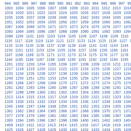
984
985
986
987
988
989
990
991
992
993
994
995
996
997
9
1003
1004
1005
1006
1007
1008
1009
1010
1011
1012
1013
101
1019
1020
1021
1022
1023
1024
1025
1026
1027
1028
1029
103
1035
1036
1037
1038
1039
1040
1041
1042
1043
1044
1045
104
1051
1052
1053
1054
1055
1056
1057
1058
1059
1060
1061
106
1067
1068
1069
1070
1071
1072
1073
1074
1075
1076
1077
107
1083
1084
1085
1086
1087
1088
1089
1090
1091
1092
1093
109
1099
1100
1101
1102
1103
1104
1105
1106
1107
1108
1109
1110
1116
1117
1118
1119
1120
1121
1122
1123
1124
1125
1126
1127
1133
1134
1135
1136
1137
1138
1139
1140
1141
1142
1143
1144
1150
1151
1152
1153
1154
1155
1156
1157
1158
1159
1160
1161
1167
1168
1169
1170
1171
1172
1173
1174
1175
1176
1177
1178
1184
1185
1186
1187
1188
1189
1190
1191
1192
1193
1194
1195
1201
1202
1203
1204
1205
1206
1207
1208
1209
1210
1211
121
1217
1218
1219
1220
1221
1222
1223
1224
1225
1226
1227
122
1233
1234
1235
1236
1237
1238
1239
1240
1241
1242
1243
124
1249
1250
1251
1252
1253
1254
1255
1256
1257
1258
1259
126
1265
1266
1267
1268
1269
1270
1271
1272
1273
1274
1275
127
1281
1282
1283
1284
1285
1286
1287
1288
1289
1290
1291
129
1297
1298
1299
1300
1301
1302
1303
1304
1305
1306
1307
130
1313
1314
1315
1316
1317
1318
1319
1320
1321
1322
1323
132
1329
1330
1331
1332
1333
1334
1335
1336
1337
1338
1339
134
1345
1346
1347
1348
1349
1350
1351
1352
1353
1354
1355
135
1361
1362
1363
1364
1365
1366
1367
1368
1369
1370
1371
137
1377
1378
1379
1380
1381
1382
1383
1384
1385
1386
1387
138
1393
1394
1395
1396
1397
1398
1399
1400
1401
1402
1403
140
1409
1410
1411
1412
1413
1414
1415
1416
1417
1418
1419
142
1425
1426
1427
1428
1429
1430
1431
1432
1433
1434
1435
143