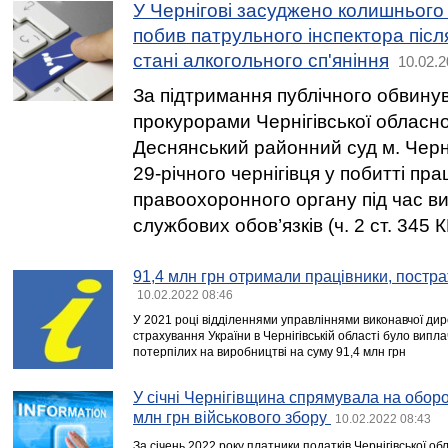
У Чернігові засуджено колишнього 
побив патрульного інспектора післ
стані алкогольного сп'яніння
10.02.2
За підтримання публічного обвину
прокурорами Чернігівської обласн
Деснянський районний суд м. Черн
29-річного чернігівця у побитті пра
правоохоронного органу під час в
службових обов’язків (ч. 2 ст. 345 К
91,4 млн грн отримали працівники, постр
10.02.2022 08:46
У 2021 році відділеннями управліннями виконавчої дир
страхування України в Чернігівській області було випл
потерпілих на виробництві на суму 91,4 млн грн
У січні Чернігівщина спрямувала на оборо
млн грн військового збору
10.02.2022 08:43
За січень 2022 року платники податків Чернігівської о