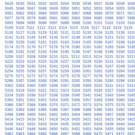
5029
5030
5031
5032
5033
5034
5035
5036
5037
5038
5039
504
5045
5046
5047
5048
5049
5050
5051
5052
5053
5054
5055
505
5061
5062
5063
5064
5065
5066
5067
5068
5069
5070
5071
507
5077
5078
5079
5080
5081
5082
5083
5084
5085
5086
5087
508
5093
5094
5095
5096
5097
5098
5099
5100
5101
5102
5103
510
5109
5110
5111
5112
5113
5114
5115
5116
5117
5118
5119
5120
5126
5127
5128
5129
5130
5131
5132
5133
5134
5135
5136
513
5142
5143
5144
5145
5146
5147
5148
5149
5150
5151
5152
515
5158
5159
5160
5161
5162
5163
5164
5165
5166
5167
5168
516
5174
5175
5176
5177
5178
5179
5180
5181
5182
5183
5184
518
5190
5191
5192
5193
5194
5195
5196
5197
5198
5199
5200
520
5206
5207
5208
5209
5210
5211
5212
5213
5214
5215
5216
521
5222
5223
5224
5225
5226
5227
5228
5229
5230
5231
5232
523
5238
5239
5240
5241
5242
5243
5244
5245
5246
5247
5248
524
5254
5255
5256
5257
5258
5259
5260
5261
5262
5263
5264
526
5270
5271
5272
5273
5274
5275
5276
5277
5278
5279
5280
528
5286
5287
5288
5289
5290
5291
5292
5293
5294
5295
5296
529
5302
5303
5304
5305
5306
5307
5308
5309
5310
5311
5312
531
5318
5319
5320
5321
5322
5323
5324
5325
5326
5327
5328
532
5334
5335
5336
5337
5338
5339
5340
5341
5342
5343
5344
534
5350
5351
5352
5353
5354
5355
5356
5357
5358
5359
5360
536
5366
5367
5368
5369
5370
5371
5372
5373
5374
5375
5376
537
5382
5383
5384
5385
5386
5387
5388
5389
5390
5391
5392
539
5398
5399
5400
5401
5402
5403
5404
5405
5406
5407
5408
540
5414
5415
5416
5417
5418
5419
5420
5421
5422
5423
5424
542
5430
5431
5432
5433
5434
5435
5436
5437
5438
5439
5440
544
5446
5447
5448
5449
5450
5451
5452
5453
5454
5455
5456
545
5462
5463
5464
5465
5466
5467
5468
5469
5470
5471
5472
547