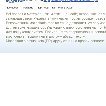
© 2005-2026
Інформ-агенція «Чернігівський монітор»
Про проект
|
Реклама
|
Партнери
|
Контакти
|
Архів
Всі права на матеріали, які містить цей сайт, охороняються у 
законодавством України, в тому числі, про авторське право і 
Використання матерiалiв monitor.cn.ua дозволяється за умов
Для iнтернет-видань обов'язковим є гiперпосилання на monito
для пошукових систем. Посилання та гіперпосилання повинні
виключно в першому чи в другому абзаці тексту.
Матеріали з позначкою (PR) друкуються на правах реклами..