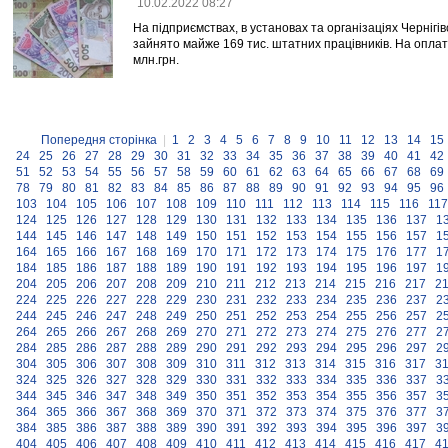
10.02.2022 08:27
На підприємствах, в установах та організаціях Чернігів
зайнято майже 169 тис. штатних працівників. На оплат
млн.грн.
Попередня сторінка
|
1
2
3
4
5
6
7
8
9
10
11
12
13
14
15
24
25
26
27
28
29
30
31
32
33
34
35
36
37
38
39
40
41
42
51
52
53
54
55
56
57
58
59
60
61
62
63
64
65
66
67
68
69
78
79
80
81
82
83
84
85
86
87
88
89
90
91
92
93
94
95
96
103
104
105
106
107
108
109
110
111
112
113
114
115
116
117
124
125
126
127
128
129
130
131
132
133
134
135
136
137
1
144
145
146
147
148
149
150
151
152
153
154
155
156
157
1
164
165
166
167
168
169
170
171
172
173
174
175
176
177
1
184
185
186
187
188
189
190
191
192
193
194
195
196
197
1
204
205
206
207
208
209
210
211
212
213
214
215
216
217
2
224
225
226
227
228
229
230
231
232
233
234
235
236
237
2
244
245
246
247
248
249
250
251
252
253
254
255
256
257
2
264
265
266
267
268
269
270
271
272
273
274
275
276
277
2
284
285
286
287
288
289
290
291
292
293
294
295
296
297
2
304
305
306
307
308
309
310
311
312
313
314
315
316
317
3
324
325
326
327
328
329
330
331
332
333
334
335
336
337
3
344
345
346
347
348
349
350
351
352
353
354
355
356
357
3
364
365
366
367
368
369
370
371
372
373
374
375
376
377
3
384
385
386
387
388
389
390
391
392
393
394
395
396
397
3
404
405
406
407
408
409
410
411
412
413
414
415
416
417
4