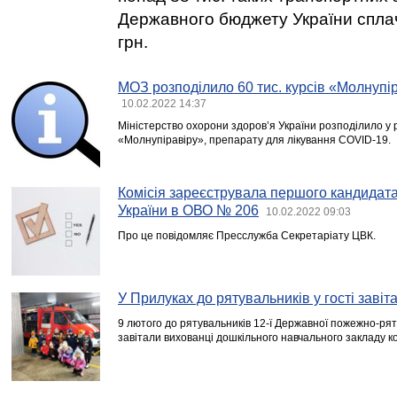
Державного бюджету України спла
грн.
МОЗ розподілило 60 тис. курсів «Молнупір
10.02.2022 14:37
Міністерство охорони здоров’я України розподілило у ре
«Молнупіравіру», препарату для лікування COVID-19.
Комісія зареєструвала першого кандидата
України в ОВО № 206
10.02.2022 09:03
Про це повідомляє Пресслужба Секретаріату ЦВК.
У Прилуках до рятувальників у гості завіт
9 лютого до рятувальників 12-ї Державної пожежно-рят
завітали вихованці дошкільного навчального закладу 