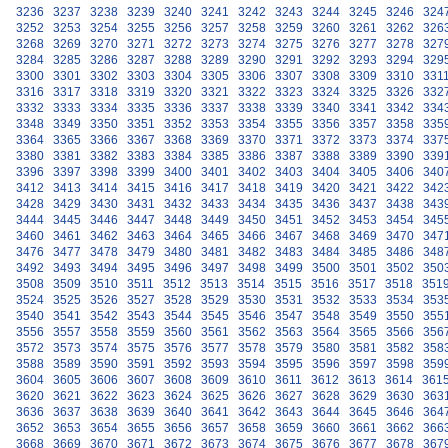
3236
3237
3238
3239
3240
3241
3242
3243
3244
3245
3246
324
3252
3253
3254
3255
3256
3257
3258
3259
3260
3261
3262
326
3268
3269
3270
3271
3272
3273
3274
3275
3276
3277
3278
327
3284
3285
3286
3287
3288
3289
3290
3291
3292
3293
3294
329
3300
3301
3302
3303
3304
3305
3306
3307
3308
3309
3310
331
3316
3317
3318
3319
3320
3321
3322
3323
3324
3325
3326
332
3332
3333
3334
3335
3336
3337
3338
3339
3340
3341
3342
334
3348
3349
3350
3351
3352
3353
3354
3355
3356
3357
3358
335
3364
3365
3366
3367
3368
3369
3370
3371
3372
3373
3374
337
3380
3381
3382
3383
3384
3385
3386
3387
3388
3389
3390
339
3396
3397
3398
3399
3400
3401
3402
3403
3404
3405
3406
340
3412
3413
3414
3415
3416
3417
3418
3419
3420
3421
3422
342
3428
3429
3430
3431
3432
3433
3434
3435
3436
3437
3438
343
3444
3445
3446
3447
3448
3449
3450
3451
3452
3453
3454
345
3460
3461
3462
3463
3464
3465
3466
3467
3468
3469
3470
347
3476
3477
3478
3479
3480
3481
3482
3483
3484
3485
3486
348
3492
3493
3494
3495
3496
3497
3498
3499
3500
3501
3502
350
3508
3509
3510
3511
3512
3513
3514
3515
3516
3517
3518
351
3524
3525
3526
3527
3528
3529
3530
3531
3532
3533
3534
353
3540
3541
3542
3543
3544
3545
3546
3547
3548
3549
3550
355
3556
3557
3558
3559
3560
3561
3562
3563
3564
3565
3566
356
3572
3573
3574
3575
3576
3577
3578
3579
3580
3581
3582
358
3588
3589
3590
3591
3592
3593
3594
3595
3596
3597
3598
359
3604
3605
3606
3607
3608
3609
3610
3611
3612
3613
3614
361
3620
3621
3622
3623
3624
3625
3626
3627
3628
3629
3630
363
3636
3637
3638
3639
3640
3641
3642
3643
3644
3645
3646
364
3652
3653
3654
3655
3656
3657
3658
3659
3660
3661
3662
366
3668
3669
3670
3671
3672
3673
3674
3675
3676
3677
3678
367