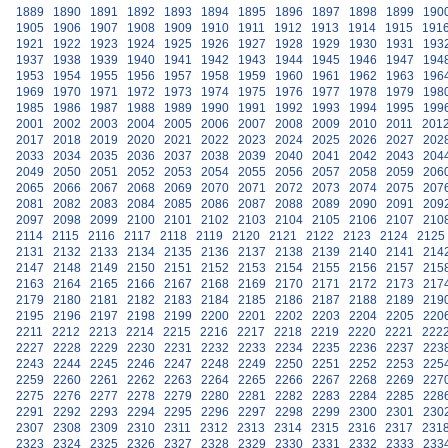
1889
1890
1891
1892
1893
1894
1895
1896
1897
1898
1899
190
1905
1906
1907
1908
1909
1910
1911
1912
1913
1914
1915
191
1921
1922
1923
1924
1925
1926
1927
1928
1929
1930
1931
193
1937
1938
1939
1940
1941
1942
1943
1944
1945
1946
1947
194
1953
1954
1955
1956
1957
1958
1959
1960
1961
1962
1963
196
1969
1970
1971
1972
1973
1974
1975
1976
1977
1978
1979
198
1985
1986
1987
1988
1989
1990
1991
1992
1993
1994
1995
199
2001
2002
2003
2004
2005
2006
2007
2008
2009
2010
2011
201
2017
2018
2019
2020
2021
2022
2023
2024
2025
2026
2027
202
2033
2034
2035
2036
2037
2038
2039
2040
2041
2042
2043
204
2049
2050
2051
2052
2053
2054
2055
2056
2057
2058
2059
206
2065
2066
2067
2068
2069
2070
2071
2072
2073
2074
2075
207
2081
2082
2083
2084
2085
2086
2087
2088
2089
2090
2091
209
2097
2098
2099
2100
2101
2102
2103
2104
2105
2106
2107
210
2114
2115
2116
2117
2118
2119
2120
2121
2122
2123
2124
2125
2131
2132
2133
2134
2135
2136
2137
2138
2139
2140
2141
214
2147
2148
2149
2150
2151
2152
2153
2154
2155
2156
2157
215
2163
2164
2165
2166
2167
2168
2169
2170
2171
2172
2173
217
2179
2180
2181
2182
2183
2184
2185
2186
2187
2188
2189
219
2195
2196
2197
2198
2199
2200
2201
2202
2203
2204
2205
220
2211
2212
2213
2214
2215
2216
2217
2218
2219
2220
2221
222
2227
2228
2229
2230
2231
2232
2233
2234
2235
2236
2237
223
2243
2244
2245
2246
2247
2248
2249
2250
2251
2252
2253
225
2259
2260
2261
2262
2263
2264
2265
2266
2267
2268
2269
227
2275
2276
2277
2278
2279
2280
2281
2282
2283
2284
2285
228
2291
2292
2293
2294
2295
2296
2297
2298
2299
2300
2301
230
2307
2308
2309
2310
2311
2312
2313
2314
2315
2316
2317
231
2323
2324
2325
2326
2327
2328
2329
2330
2331
2332
2333
233