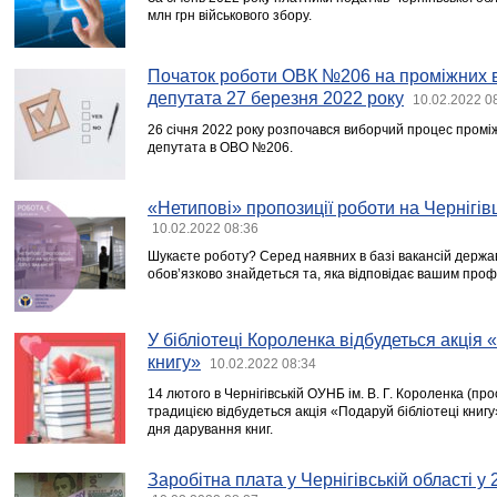
млн грн військового збору.
Початок роботи ОВК №206 на проміжних 
депутата 27 березня 2022 року
10.02.2022 0
26 січня 2022 року розпочався виборчий процес промі
депутата в ОВО №206.
«Нетипові» пропозиції роботи на Чернігів
10.02.2022 08:36
Шукаєте роботу? Серед наявних в базі вакансій держа
обов’язково знайдеться та, яка відповідає вашим про
У бібліотеці Короленка відбудеться акція 
книгу»
10.02.2022 08:34
14 лютого в Чернігівській ОУНБ ім. В. Г. Короленка (пр
традицією відбудеться акція «Подаруй бібліотеці книг
дня дарування книг.
Заробітна плата у Чернігівській області у