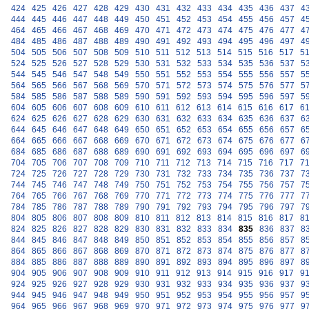
424
425
426
427
428
429
430
431
432
433
434
435
436
437
4
444
445
446
447
448
449
450
451
452
453
454
455
456
457
4
464
465
466
467
468
469
470
471
472
473
474
475
476
477
4
484
485
486
487
488
489
490
491
492
493
494
495
496
497
4
504
505
506
507
508
509
510
511
512
513
514
515
516
517
5
524
525
526
527
528
529
530
531
532
533
534
535
536
537
5
544
545
546
547
548
549
550
551
552
553
554
555
556
557
5
564
565
566
567
568
569
570
571
572
573
574
575
576
577
5
584
585
586
587
588
589
590
591
592
593
594
595
596
597
5
604
605
606
607
608
609
610
611
612
613
614
615
616
617
6
624
625
626
627
628
629
630
631
632
633
634
635
636
637
6
644
645
646
647
648
649
650
651
652
653
654
655
656
657
6
664
665
666
667
668
669
670
671
672
673
674
675
676
677
6
684
685
686
687
688
689
690
691
692
693
694
695
696
697
6
704
705
706
707
708
709
710
711
712
713
714
715
716
717
7
724
725
726
727
728
729
730
731
732
733
734
735
736
737
7
744
745
746
747
748
749
750
751
752
753
754
755
756
757
7
764
765
766
767
768
769
770
771
772
773
774
775
776
777
7
784
785
786
787
788
789
790
791
792
793
794
795
796
797
7
804
805
806
807
808
809
810
811
812
813
814
815
816
817
8
824
825
826
827
828
829
830
831
832
833
834
835
836
837
8
844
845
846
847
848
849
850
851
852
853
854
855
856
857
8
864
865
866
867
868
869
870
871
872
873
874
875
876
877
8
884
885
886
887
888
889
890
891
892
893
894
895
896
897
8
904
905
906
907
908
909
910
911
912
913
914
915
916
917
9
924
925
926
927
928
929
930
931
932
933
934
935
936
937
9
944
945
946
947
948
949
950
951
952
953
954
955
956
957
9
964
965
966
967
968
969
970
971
972
973
974
975
976
977
9