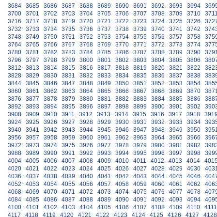
3684
3685
3686
3687
3688
3689
3690
3691
3692
3693
3694
369
3700
3701
3702
3703
3704
3705
3706
3707
3708
3709
3710
371
3716
3717
3718
3719
3720
3721
3722
3723
3724
3725
3726
372
3732
3733
3734
3735
3736
3737
3738
3739
3740
3741
3742
374
3748
3749
3750
3751
3752
3753
3754
3755
3756
3757
3758
375
3764
3765
3766
3767
3768
3769
3770
3771
3772
3773
3774
377
3780
3781
3782
3783
3784
3785
3786
3787
3788
3789
3790
379
3796
3797
3798
3799
3800
3801
3802
3803
3804
3805
3806
380
3812
3813
3814
3815
3816
3817
3818
3819
3820
3821
3822
382
3828
3829
3830
3831
3832
3833
3834
3835
3836
3837
3838
383
3844
3845
3846
3847
3848
3849
3850
3851
3852
3853
3854
385
3860
3861
3862
3863
3864
3865
3866
3867
3868
3869
3870
387
3876
3877
3878
3879
3880
3881
3882
3883
3884
3885
3886
388
3892
3893
3894
3895
3896
3897
3898
3899
3900
3901
3902
390
3908
3909
3910
3911
3912
3913
3914
3915
3916
3917
3918
391
3924
3925
3926
3927
3928
3929
3930
3931
3932
3933
3934
393
3940
3941
3942
3943
3944
3945
3946
3947
3948
3949
3950
395
3956
3957
3958
3959
3960
3961
3962
3963
3964
3965
3966
396
3972
3973
3974
3975
3976
3977
3978
3979
3980
3981
3982
398
3988
3989
3990
3991
3992
3993
3994
3995
3996
3997
3998
399
4004
4005
4006
4007
4008
4009
4010
4011
4012
4013
4014
401
4020
4021
4022
4023
4024
4025
4026
4027
4028
4029
4030
403
4036
4037
4038
4039
4040
4041
4042
4043
4044
4045
4046
404
4052
4053
4054
4055
4056
4057
4058
4059
4060
4061
4062
406
4068
4069
4070
4071
4072
4073
4074
4075
4076
4077
4078
407
4084
4085
4086
4087
4088
4089
4090
4091
4092
4093
4094
409
4100
4101
4102
4103
4104
4105
4106
4107
4108
4109
4110
4111
4117
4118
4119
4120
4121
4122
4123
4124
4125
4126
4127
4128