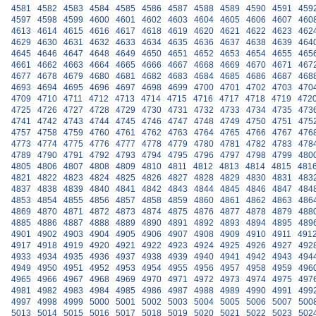
4581
4582
4583
4584
4585
4586
4587
4588
4589
4590
4591
459
4597
4598
4599
4600
4601
4602
4603
4604
4605
4606
4607
460
4613
4614
4615
4616
4617
4618
4619
4620
4621
4622
4623
462
4629
4630
4631
4632
4633
4634
4635
4636
4637
4638
4639
464
4645
4646
4647
4648
4649
4650
4651
4652
4653
4654
4655
465
4661
4662
4663
4664
4665
4666
4667
4668
4669
4670
4671
467
4677
4678
4679
4680
4681
4682
4683
4684
4685
4686
4687
468
4693
4694
4695
4696
4697
4698
4699
4700
4701
4702
4703
470
4709
4710
4711
4712
4713
4714
4715
4716
4717
4718
4719
472
4725
4726
4727
4728
4729
4730
4731
4732
4733
4734
4735
473
4741
4742
4743
4744
4745
4746
4747
4748
4749
4750
4751
475
4757
4758
4759
4760
4761
4762
4763
4764
4765
4766
4767
476
4773
4774
4775
4776
4777
4778
4779
4780
4781
4782
4783
478
4789
4790
4791
4792
4793
4794
4795
4796
4797
4798
4799
480
4805
4806
4807
4808
4809
4810
4811
4812
4813
4814
4815
481
4821
4822
4823
4824
4825
4826
4827
4828
4829
4830
4831
483
4837
4838
4839
4840
4841
4842
4843
4844
4845
4846
4847
484
4853
4854
4855
4856
4857
4858
4859
4860
4861
4862
4863
486
4869
4870
4871
4872
4873
4874
4875
4876
4877
4878
4879
488
4885
4886
4887
4888
4889
4890
4891
4892
4893
4894
4895
489
4901
4902
4903
4904
4905
4906
4907
4908
4909
4910
4911
491
4917
4918
4919
4920
4921
4922
4923
4924
4925
4926
4927
492
4933
4934
4935
4936
4937
4938
4939
4940
4941
4942
4943
494
4949
4950
4951
4952
4953
4954
4955
4956
4957
4958
4959
496
4965
4966
4967
4968
4969
4970
4971
4972
4973
4974
4975
497
4981
4982
4983
4984
4985
4986
4987
4988
4989
4990
4991
499
4997
4998
4999
5000
5001
5002
5003
5004
5005
5006
5007
500
5013
5014
5015
5016
5017
5018
5019
5020
5021
5022
5023
502