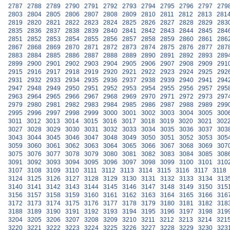
2787
2788
2789
2790
2791
2792
2793
2794
2795
2796
2797
279
2803
2804
2805
2806
2807
2808
2809
2810
2811
2812
2813
281
2819
2820
2821
2822
2823
2824
2825
2826
2827
2828
2829
283
2835
2836
2837
2838
2839
2840
2841
2842
2843
2844
2845
284
2851
2852
2853
2854
2855
2856
2857
2858
2859
2860
2861
286
2867
2868
2869
2870
2871
2872
2873
2874
2875
2876
2877
287
2883
2884
2885
2886
2887
2888
2889
2890
2891
2892
2893
289
2899
2900
2901
2902
2903
2904
2905
2906
2907
2908
2909
291
2915
2916
2917
2918
2919
2920
2921
2922
2923
2924
2925
292
2931
2932
2933
2934
2935
2936
2937
2938
2939
2940
2941
294
2947
2948
2949
2950
2951
2952
2953
2954
2955
2956
2957
295
2963
2964
2965
2966
2967
2968
2969
2970
2971
2972
2973
297
2979
2980
2981
2982
2983
2984
2985
2986
2987
2988
2989
299
2995
2996
2997
2998
2999
3000
3001
3002
3003
3004
3005
300
3011
3012
3013
3014
3015
3016
3017
3018
3019
3020
3021
302
3027
3028
3029
3030
3031
3032
3033
3034
3035
3036
3037
303
3043
3044
3045
3046
3047
3048
3049
3050
3051
3052
3053
305
3059
3060
3061
3062
3063
3064
3065
3066
3067
3068
3069
307
3075
3076
3077
3078
3079
3080
3081
3082
3083
3084
3085
308
3091
3092
3093
3094
3095
3096
3097
3098
3099
3100
3101
310
3107
3108
3109
3110
3111
3112
3113
3114
3115
3116
3117
3118
3124
3125
3126
3127
3128
3129
3130
3131
3132
3133
3134
313
3140
3141
3142
3143
3144
3145
3146
3147
3148
3149
3150
315
3156
3157
3158
3159
3160
3161
3162
3163
3164
3165
3166
316
3172
3173
3174
3175
3176
3177
3178
3179
3180
3181
3182
318
3188
3189
3190
3191
3192
3193
3194
3195
3196
3197
3198
319
3204
3205
3206
3207
3208
3209
3210
3211
3212
3213
3214
321
3220
3221
3222
3223
3224
3225
3226
3227
3228
3229
3230
323