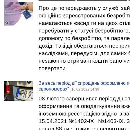
Про це попереджають у службі зай
офіційно зареєстрованих безробітни
намагаються «всидіти на двох стіл
перебувати у статусі безробітного
допомогу по безробіттю, та парал
дохід. Такі дії обертаються неспр
наслідками, передусім, для самих 
незаконно отримані кошти рано чи
повертати.
За весь період дії спрощень оформлено по
єврономерах"
10.02.2022 14:39
08 лютого завершився період дії 
оформлення та оподаткування вжи
іноземною реєстрацією згідно із за
15.04.2021 №1402-IX і №1403-IX.
понад 88 тис. таких транспортних 