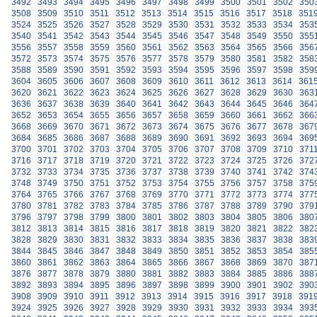
3492
3493
3494
3495
3496
3497
3498
3499
3500
3501
3502
350
3508
3509
3510
3511
3512
3513
3514
3515
3516
3517
3518
351
3524
3525
3526
3527
3528
3529
3530
3531
3532
3533
3534
353
3540
3541
3542
3543
3544
3545
3546
3547
3548
3549
3550
355
3556
3557
3558
3559
3560
3561
3562
3563
3564
3565
3566
356
3572
3573
3574
3575
3576
3577
3578
3579
3580
3581
3582
358
3588
3589
3590
3591
3592
3593
3594
3595
3596
3597
3598
359
3604
3605
3606
3607
3608
3609
3610
3611
3612
3613
3614
361
3620
3621
3622
3623
3624
3625
3626
3627
3628
3629
3630
363
3636
3637
3638
3639
3640
3641
3642
3643
3644
3645
3646
364
3652
3653
3654
3655
3656
3657
3658
3659
3660
3661
3662
366
3668
3669
3670
3671
3672
3673
3674
3675
3676
3677
3678
367
3684
3685
3686
3687
3688
3689
3690
3691
3692
3693
3694
369
3700
3701
3702
3703
3704
3705
3706
3707
3708
3709
3710
371
3716
3717
3718
3719
3720
3721
3722
3723
3724
3725
3726
372
3732
3733
3734
3735
3736
3737
3738
3739
3740
3741
3742
374
3748
3749
3750
3751
3752
3753
3754
3755
3756
3757
3758
375
3764
3765
3766
3767
3768
3769
3770
3771
3772
3773
3774
377
3780
3781
3782
3783
3784
3785
3786
3787
3788
3789
3790
379
3796
3797
3798
3799
3800
3801
3802
3803
3804
3805
3806
380
3812
3813
3814
3815
3816
3817
3818
3819
3820
3821
3822
382
3828
3829
3830
3831
3832
3833
3834
3835
3836
3837
3838
383
3844
3845
3846
3847
3848
3849
3850
3851
3852
3853
3854
385
3860
3861
3862
3863
3864
3865
3866
3867
3868
3869
3870
387
3876
3877
3878
3879
3880
3881
3882
3883
3884
3885
3886
388
3892
3893
3894
3895
3896
3897
3898
3899
3900
3901
3902
390
3908
3909
3910
3911
3912
3913
3914
3915
3916
3917
3918
391
3924
3925
3926
3927
3928
3929
3930
3931
3932
3933
3934
393