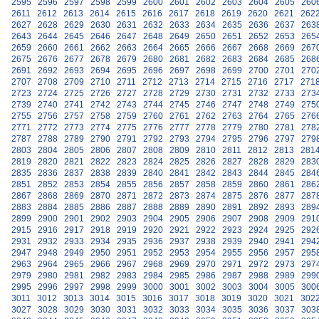
2595
2596
2597
2598
2599
2600
2601
2602
2603
2604
2605
260
2611
2612
2613
2614
2615
2616
2617
2618
2619
2620
2621
262
2627
2628
2629
2630
2631
2632
2633
2634
2635
2636
2637
263
2643
2644
2645
2646
2647
2648
2649
2650
2651
2652
2653
265
2659
2660
2661
2662
2663
2664
2665
2666
2667
2668
2669
267
2675
2676
2677
2678
2679
2680
2681
2682
2683
2684
2685
268
2691
2692
2693
2694
2695
2696
2697
2698
2699
2700
2701
270
2707
2708
2709
2710
2711
2712
2713
2714
2715
2716
2717
271
2723
2724
2725
2726
2727
2728
2729
2730
2731
2732
2733
273
2739
2740
2741
2742
2743
2744
2745
2746
2747
2748
2749
275
2755
2756
2757
2758
2759
2760
2761
2762
2763
2764
2765
276
2771
2772
2773
2774
2775
2776
2777
2778
2779
2780
2781
278
2787
2788
2789
2790
2791
2792
2793
2794
2795
2796
2797
279
2803
2804
2805
2806
2807
2808
2809
2810
2811
2812
2813
281
2819
2820
2821
2822
2823
2824
2825
2826
2827
2828
2829
283
2835
2836
2837
2838
2839
2840
2841
2842
2843
2844
2845
284
2851
2852
2853
2854
2855
2856
2857
2858
2859
2860
2861
286
2867
2868
2869
2870
2871
2872
2873
2874
2875
2876
2877
287
2883
2884
2885
2886
2887
2888
2889
2890
2891
2892
2893
289
2899
2900
2901
2902
2903
2904
2905
2906
2907
2908
2909
291
2915
2916
2917
2918
2919
2920
2921
2922
2923
2924
2925
292
2931
2932
2933
2934
2935
2936
2937
2938
2939
2940
2941
294
2947
2948
2949
2950
2951
2952
2953
2954
2955
2956
2957
295
2963
2964
2965
2966
2967
2968
2969
2970
2971
2972
2973
297
2979
2980
2981
2982
2983
2984
2985
2986
2987
2988
2989
299
2995
2996
2997
2998
2999
3000
3001
3002
3003
3004
3005
300
3011
3012
3013
3014
3015
3016
3017
3018
3019
3020
3021
302
3027
3028
3029
3030
3031
3032
3033
3034
3035
3036
3037
303