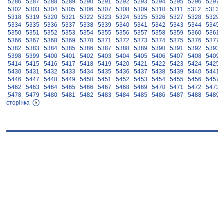
5286
5287
5288
5289
5290
5291
5292
5293
5294
5295
5296
529
5302
5303
5304
5305
5306
5307
5308
5309
5310
5311
5312
531
5318
5319
5320
5321
5322
5323
5324
5325
5326
5327
5328
532
5334
5335
5336
5337
5338
5339
5340
5341
5342
5343
5344
534
5350
5351
5352
5353
5354
5355
5356
5357
5358
5359
5360
536
5366
5367
5368
5369
5370
5371
5372
5373
5374
5375
5376
537
5382
5383
5384
5385
5386
5387
5388
5389
5390
5391
5392
539
5398
5399
5400
5401
5402
5403
5404
5405
5406
5407
5408
540
5414
5415
5416
5417
5418
5419
5420
5421
5422
5423
5424
542
5430
5431
5432
5433
5434
5435
5436
5437
5438
5439
5440
544
5446
5447
5448
5449
5450
5451
5452
5453
5454
5455
5456
545
5462
5463
5464
5465
5466
5467
5468
5469
5470
5471
5472
547
5478
5479
5480
5481
5482
5483
5484
5485
5486
5487
5488
548
сторінка