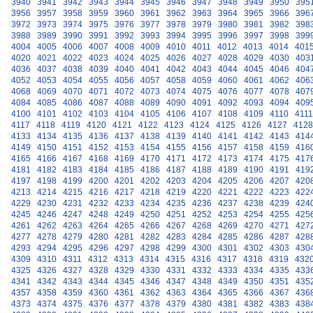
3940
3941
3942
3943
3944
3945
3946
3947
3948
3949
3950
395
3956
3957
3958
3959
3960
3961
3962
3963
3964
3965
3966
396
3972
3973
3974
3975
3976
3977
3978
3979
3980
3981
3982
398
3988
3989
3990
3991
3992
3993
3994
3995
3996
3997
3998
399
4004
4005
4006
4007
4008
4009
4010
4011
4012
4013
4014
401
4020
4021
4022
4023
4024
4025
4026
4027
4028
4029
4030
403
4036
4037
4038
4039
4040
4041
4042
4043
4044
4045
4046
404
4052
4053
4054
4055
4056
4057
4058
4059
4060
4061
4062
406
4068
4069
4070
4071
4072
4073
4074
4075
4076
4077
4078
407
4084
4085
4086
4087
4088
4089
4090
4091
4092
4093
4094
409
4100
4101
4102
4103
4104
4105
4106
4107
4108
4109
4110
4111
4117
4118
4119
4120
4121
4122
4123
4124
4125
4126
4127
4128
4133
4134
4135
4136
4137
4138
4139
4140
4141
4142
4143
414
4149
4150
4151
4152
4153
4154
4155
4156
4157
4158
4159
416
4165
4166
4167
4168
4169
4170
4171
4172
4173
4174
4175
417
4181
4182
4183
4184
4185
4186
4187
4188
4189
4190
4191
419
4197
4198
4199
4200
4201
4202
4203
4204
4205
4206
4207
420
4213
4214
4215
4216
4217
4218
4219
4220
4221
4222
4223
422
4229
4230
4231
4232
4233
4234
4235
4236
4237
4238
4239
424
4245
4246
4247
4248
4249
4250
4251
4252
4253
4254
4255
425
4261
4262
4263
4264
4265
4266
4267
4268
4269
4270
4271
427
4277
4278
4279
4280
4281
4282
4283
4284
4285
4286
4287
428
4293
4294
4295
4296
4297
4298
4299
4300
4301
4302
4303
430
4309
4310
4311
4312
4313
4314
4315
4316
4317
4318
4319
432
4325
4326
4327
4328
4329
4330
4331
4332
4333
4334
4335
433
4341
4342
4343
4344
4345
4346
4347
4348
4349
4350
4351
435
4357
4358
4359
4360
4361
4362
4363
4364
4365
4366
4367
436
4373
4374
4375
4376
4377
4378
4379
4380
4381
4382
4383
438