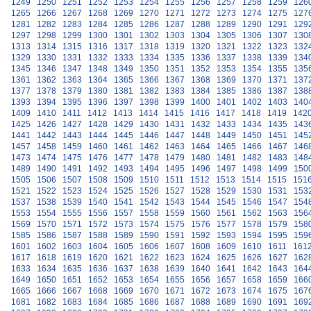
1249
1250
1251
1252
1253
1254
1255
1256
1257
1258
1259
126
1265
1266
1267
1268
1269
1270
1271
1272
1273
1274
1275
127
1281
1282
1283
1284
1285
1286
1287
1288
1289
1290
1291
129
1297
1298
1299
1300
1301
1302
1303
1304
1305
1306
1307
130
1313
1314
1315
1316
1317
1318
1319
1320
1321
1322
1323
132
1329
1330
1331
1332
1333
1334
1335
1336
1337
1338
1339
134
1345
1346
1347
1348
1349
1350
1351
1352
1353
1354
1355
135
1361
1362
1363
1364
1365
1366
1367
1368
1369
1370
1371
137
1377
1378
1379
1380
1381
1382
1383
1384
1385
1386
1387
138
1393
1394
1395
1396
1397
1398
1399
1400
1401
1402
1403
140
1409
1410
1411
1412
1413
1414
1415
1416
1417
1418
1419
142
1425
1426
1427
1428
1429
1430
1431
1432
1433
1434
1435
143
1441
1442
1443
1444
1445
1446
1447
1448
1449
1450
1451
145
1457
1458
1459
1460
1461
1462
1463
1464
1465
1466
1467
146
1473
1474
1475
1476
1477
1478
1479
1480
1481
1482
1483
148
1489
1490
1491
1492
1493
1494
1495
1496
1497
1498
1499
150
1505
1506
1507
1508
1509
1510
1511
1512
1513
1514
1515
151
1521
1522
1523
1524
1525
1526
1527
1528
1529
1530
1531
153
1537
1538
1539
1540
1541
1542
1543
1544
1545
1546
1547
154
1553
1554
1555
1556
1557
1558
1559
1560
1561
1562
1563
156
1569
1570
1571
1572
1573
1574
1575
1576
1577
1578
1579
158
1585
1586
1587
1588
1589
1590
1591
1592
1593
1594
1595
159
1601
1602
1603
1604
1605
1606
1607
1608
1609
1610
1611
161
1617
1618
1619
1620
1621
1622
1623
1624
1625
1626
1627
162
1633
1634
1635
1636
1637
1638
1639
1640
1641
1642
1643
164
1649
1650
1651
1652
1653
1654
1655
1656
1657
1658
1659
166
1665
1666
1667
1668
1669
1670
1671
1672
1673
1674
1675
167
1681
1682
1683
1684
1685
1686
1687
1688
1689
1690
1691
169