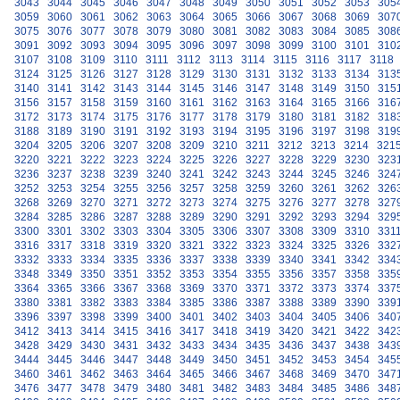
3043
3044
3045
3046
3047
3048
3049
3050
3051
3052
3053
305
3059
3060
3061
3062
3063
3064
3065
3066
3067
3068
3069
307
3075
3076
3077
3078
3079
3080
3081
3082
3083
3084
3085
308
3091
3092
3093
3094
3095
3096
3097
3098
3099
3100
3101
310
3107
3108
3109
3110
3111
3112
3113
3114
3115
3116
3117
3118
3124
3125
3126
3127
3128
3129
3130
3131
3132
3133
3134
313
3140
3141
3142
3143
3144
3145
3146
3147
3148
3149
3150
315
3156
3157
3158
3159
3160
3161
3162
3163
3164
3165
3166
316
3172
3173
3174
3175
3176
3177
3178
3179
3180
3181
3182
318
3188
3189
3190
3191
3192
3193
3194
3195
3196
3197
3198
319
3204
3205
3206
3207
3208
3209
3210
3211
3212
3213
3214
321
3220
3221
3222
3223
3224
3225
3226
3227
3228
3229
3230
323
3236
3237
3238
3239
3240
3241
3242
3243
3244
3245
3246
324
3252
3253
3254
3255
3256
3257
3258
3259
3260
3261
3262
326
3268
3269
3270
3271
3272
3273
3274
3275
3276
3277
3278
327
3284
3285
3286
3287
3288
3289
3290
3291
3292
3293
3294
329
3300
3301
3302
3303
3304
3305
3306
3307
3308
3309
3310
331
3316
3317
3318
3319
3320
3321
3322
3323
3324
3325
3326
332
3332
3333
3334
3335
3336
3337
3338
3339
3340
3341
3342
334
3348
3349
3350
3351
3352
3353
3354
3355
3356
3357
3358
335
3364
3365
3366
3367
3368
3369
3370
3371
3372
3373
3374
337
3380
3381
3382
3383
3384
3385
3386
3387
3388
3389
3390
339
3396
3397
3398
3399
3400
3401
3402
3403
3404
3405
3406
340
3412
3413
3414
3415
3416
3417
3418
3419
3420
3421
3422
342
3428
3429
3430
3431
3432
3433
3434
3435
3436
3437
3438
343
3444
3445
3446
3447
3448
3449
3450
3451
3452
3453
3454
345
3460
3461
3462
3463
3464
3465
3466
3467
3468
3469
3470
347
3476
3477
3478
3479
3480
3481
3482
3483
3484
3485
3486
348