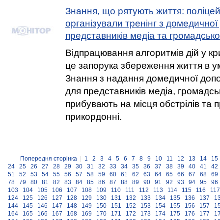
Знання, що рятують життя: поліцей
організували тренінг з домедичної
представників медіа та громадсько
Відпрацювання алгоритмів дій у кр
це запорука збереження життя в у
Знання з надання домедичної допо
для представників медіа, громадськ
прибувають на місця обстрілів та 
прикордонні.
Попередня сторінка
|
1
2
3
4
5
6
7
8
9
10
11
12
13
14
15
24
25
26
27
28
29
30
31
32
33
34
35
36
37
38
39
40
41
42
51
52
53
54
55
56
57
58
59
60
61
62
63
64
65
66
67
68
69
78
79
80
81
82
83
84
85
86
87
88
89
90
91
92
93
94
95
96
103
104
105
106
107
108
109
110
111
112
113
114
115
116
117
124
125
126
127
128
129
130
131
132
133
134
135
136
137
1
144
145
146
147
148
149
150
151
152
153
154
155
156
157
1
164
165
166
167
168
169
170
171
172
173
174
175
176
177
1