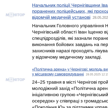
Начальник поліції Чернігівщини Іва
поранених поліцейських, які прохо
відомчій медичній установі
28.05.202
Начальник Головного управління На
Чернігівській області Іван Іщенко ві
спецпідрозділів, які зазнали поране
виконання бойових завдань на пере
захисників наразі проходять лікува
у відомчому медичному закладі.
«Політична арена» у Чернігові: молодь ви
у місцевому самоврядуванні
28.05.2025 12:1
24–25 травня в місті Чернігові пр
молодіжний захід «Політична арен
ініціативною групою «Чернігівськи
осередок» у співпраці з громадськ
«Покоління Ю» за підтримки управлі