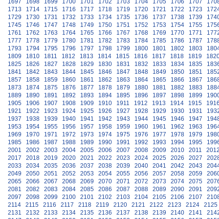
1697
1698
1699
1700
1701
1702
1703
1704
1705
1706
1707
170
1713
1714
1715
1716
1717
1718
1719
1720
1721
1722
1723
172
1729
1730
1731
1732
1733
1734
1735
1736
1737
1738
1739
174
1745
1746
1747
1748
1749
1750
1751
1752
1753
1754
1755
175
1761
1762
1763
1764
1765
1766
1767
1768
1769
1770
1771
177
1777
1778
1779
1780
1781
1782
1783
1784
1785
1786
1787
178
1793
1794
1795
1796
1797
1798
1799
1800
1801
1802
1803
180
1809
1810
1811
1812
1813
1814
1815
1816
1817
1818
1819
182
1825
1826
1827
1828
1829
1830
1831
1832
1833
1834
1835
183
1841
1842
1843
1844
1845
1846
1847
1848
1849
1850
1851
185
1857
1858
1859
1860
1861
1862
1863
1864
1865
1866
1867
186
1873
1874
1875
1876
1877
1878
1879
1880
1881
1882
1883
188
1889
1890
1891
1892
1893
1894
1895
1896
1897
1898
1899
190
1905
1906
1907
1908
1909
1910
1911
1912
1913
1914
1915
191
1921
1922
1923
1924
1925
1926
1927
1928
1929
1930
1931
193
1937
1938
1939
1940
1941
1942
1943
1944
1945
1946
1947
194
1953
1954
1955
1956
1957
1958
1959
1960
1961
1962
1963
196
1969
1970
1971
1972
1973
1974
1975
1976
1977
1978
1979
198
1985
1986
1987
1988
1989
1990
1991
1992
1993
1994
1995
199
2001
2002
2003
2004
2005
2006
2007
2008
2009
2010
2011
201
2017
2018
2019
2020
2021
2022
2023
2024
2025
2026
2027
202
2033
2034
2035
2036
2037
2038
2039
2040
2041
2042
2043
204
2049
2050
2051
2052
2053
2054
2055
2056
2057
2058
2059
206
2065
2066
2067
2068
2069
2070
2071
2072
2073
2074
2075
207
2081
2082
2083
2084
2085
2086
2087
2088
2089
2090
2091
209
2097
2098
2099
2100
2101
2102
2103
2104
2105
2106
2107
210
2114
2115
2116
2117
2118
2119
2120
2121
2122
2123
2124
2125
2131
2132
2133
2134
2135
2136
2137
2138
2139
2140
2141
214