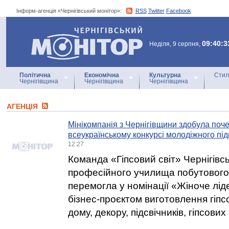
Інформ-агенція «Чернігівський монітор»:
RSS
Twitter
Facebook
Інформ-агенція
«Чернігівський монітор»
09:40:3
Неділя, 9 серпня,
Політична
Економічна
Культурна
Стил
Чернігівщина
Чернігівщина
Чернігівщина
АГЕНЦIЯ
Мінікомпанія з Чернігівщини здобула поч
всеукраїнському конкурсі молодіжного пі
12:27
Команда «Гіпсовий світ» Чернігівс
професійного училища побутового
перемогла у номінації «Жіноче ліде
бізнес-проєктом виготовлення гіпс
дому, декору, підсвічників, гіпсови