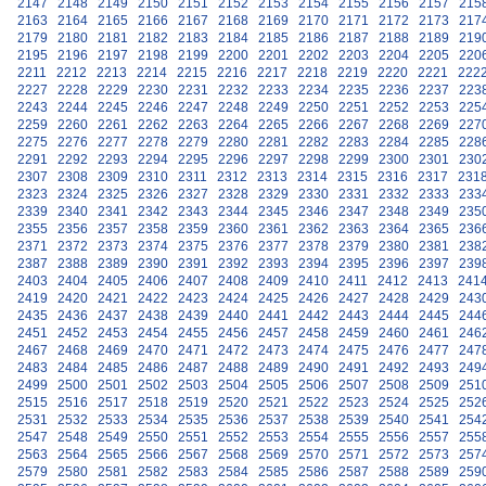
2147
2148
2149
2150
2151
2152
2153
2154
2155
2156
2157
215
2163
2164
2165
2166
2167
2168
2169
2170
2171
2172
2173
217
2179
2180
2181
2182
2183
2184
2185
2186
2187
2188
2189
219
2195
2196
2197
2198
2199
2200
2201
2202
2203
2204
2205
220
2211
2212
2213
2214
2215
2216
2217
2218
2219
2220
2221
222
2227
2228
2229
2230
2231
2232
2233
2234
2235
2236
2237
223
2243
2244
2245
2246
2247
2248
2249
2250
2251
2252
2253
225
2259
2260
2261
2262
2263
2264
2265
2266
2267
2268
2269
227
2275
2276
2277
2278
2279
2280
2281
2282
2283
2284
2285
228
2291
2292
2293
2294
2295
2296
2297
2298
2299
2300
2301
230
2307
2308
2309
2310
2311
2312
2313
2314
2315
2316
2317
231
2323
2324
2325
2326
2327
2328
2329
2330
2331
2332
2333
233
2339
2340
2341
2342
2343
2344
2345
2346
2347
2348
2349
235
2355
2356
2357
2358
2359
2360
2361
2362
2363
2364
2365
236
2371
2372
2373
2374
2375
2376
2377
2378
2379
2380
2381
238
2387
2388
2389
2390
2391
2392
2393
2394
2395
2396
2397
239
2403
2404
2405
2406
2407
2408
2409
2410
2411
2412
2413
241
2419
2420
2421
2422
2423
2424
2425
2426
2427
2428
2429
243
2435
2436
2437
2438
2439
2440
2441
2442
2443
2444
2445
244
2451
2452
2453
2454
2455
2456
2457
2458
2459
2460
2461
246
2467
2468
2469
2470
2471
2472
2473
2474
2475
2476
2477
247
2483
2484
2485
2486
2487
2488
2489
2490
2491
2492
2493
249
2499
2500
2501
2502
2503
2504
2505
2506
2507
2508
2509
251
2515
2516
2517
2518
2519
2520
2521
2522
2523
2524
2525
252
2531
2532
2533
2534
2535
2536
2537
2538
2539
2540
2541
254
2547
2548
2549
2550
2551
2552
2553
2554
2555
2556
2557
255
2563
2564
2565
2566
2567
2568
2569
2570
2571
2572
2573
257
2579
2580
2581
2582
2583
2584
2585
2586
2587
2588
2589
259