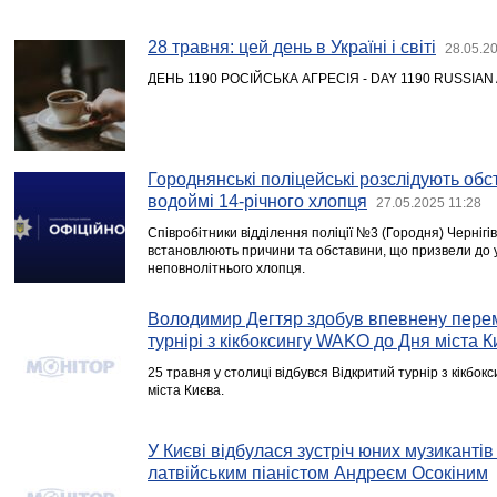
28 травня: цей день в Україні і світі
28.05.2
ДЕНЬ 1190 РОСІЙСЬКА АГРЕСІЯ - DAY 1190 RUSSIA
Городнянські поліцейські розслідують обс
водоймі 14-річного хлопця
27.05.2025 11:28
Співробітники відділення поліції №3 (Городня) Чернігів
встановлюють причини та обставини, що призвели до 
неповнолітнього хлопця.
Володимир Дегтяр здобув впевнену перем
турнірі з кікбоксингу WAKO до Дня міста 
25 травня у столиці відбувся Відкритий турнір з кікб
міста Києва.
У Києві відбулася зустріч юних музикантів
латвійським піаністом Андреєм Осокіним