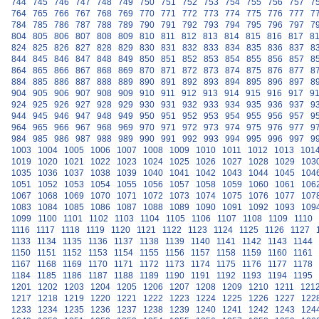
744
745
746
747
748
749
750
751
752
753
754
755
756
757
7
764
765
766
767
768
769
770
771
772
773
774
775
776
777
7
784
785
786
787
788
789
790
791
792
793
794
795
796
797
7
804
805
806
807
808
809
810
811
812
813
814
815
816
817
8
824
825
826
827
828
829
830
831
832
833
834
835
836
837
8
844
845
846
847
848
849
850
851
852
853
854
855
856
857
8
864
865
866
867
868
869
870
871
872
873
874
875
876
877
8
884
885
886
887
888
889
890
891
892
893
894
895
896
897
8
904
905
906
907
908
909
910
911
912
913
914
915
916
917
9
924
925
926
927
928
929
930
931
932
933
934
935
936
937
9
944
945
946
947
948
949
950
951
952
953
954
955
956
957
9
964
965
966
967
968
969
970
971
972
973
974
975
976
977
9
984
985
986
987
988
989
990
991
992
993
994
995
996
997
9
1003
1004
1005
1006
1007
1008
1009
1010
1011
1012
1013
101
1019
1020
1021
1022
1023
1024
1025
1026
1027
1028
1029
103
1035
1036
1037
1038
1039
1040
1041
1042
1043
1044
1045
104
1051
1052
1053
1054
1055
1056
1057
1058
1059
1060
1061
106
1067
1068
1069
1070
1071
1072
1073
1074
1075
1076
1077
107
1083
1084
1085
1086
1087
1088
1089
1090
1091
1092
1093
109
1099
1100
1101
1102
1103
1104
1105
1106
1107
1108
1109
1110
1116
1117
1118
1119
1120
1121
1122
1123
1124
1125
1126
1127
1133
1134
1135
1136
1137
1138
1139
1140
1141
1142
1143
1144
1150
1151
1152
1153
1154
1155
1156
1157
1158
1159
1160
1161
1167
1168
1169
1170
1171
1172
1173
1174
1175
1176
1177
1178
1184
1185
1186
1187
1188
1189
1190
1191
1192
1193
1194
1195
1201
1202
1203
1204
1205
1206
1207
1208
1209
1210
1211
121
1217
1218
1219
1220
1221
1222
1223
1224
1225
1226
1227
122
1233
1234
1235
1236
1237
1238
1239
1240
1241
1242
1243
124