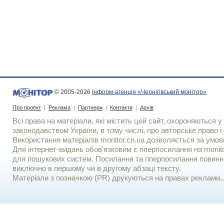
© 2005-2026
Інформ-агенція «Чернігівський монітор»
Про проект
|
Реклама
|
Партнери
|
Контакти
|
Архів
Всі права на матеріали, які містить цей сайт, охороняються у 
законодавством України, в тому числі, про авторське право і 
Використання матерiалiв monitor.cn.ua дозволяється за умов
Для iнтернет-видань обов'язковим є гiперпосилання на monito
для пошукових систем. Посилання та гіперпосилання повинні
виключно в першому чи в другому абзаці тексту.
Матеріали з позначкою (PR) друкуються на правах реклами..