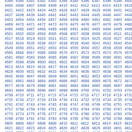
4389
4390
4391
4392
4393
4394
4395
4396
4397
4398
4399
440
4405
4406
4407
4408
4409
4410
4411
4412
4413
4414
4415
441
4421
4422
4423
4424
4425
4426
4427
4428
4429
4430
4431
443
4437
4438
4439
4440
4441
4442
4443
4444
4445
4446
4447
444
4453
4454
4455
4456
4457
4458
4459
4460
4461
4462
4463
446
4469
4470
4471
4472
4473
4474
4475
4476
4477
4478
4479
448
4485
4486
4487
4488
4489
4490
4491
4492
4493
4494
4495
449
4501
4502
4503
4504
4505
4506
4507
4508
4509
4510
4511
451
4517
4518
4519
4520
4521
4522
4523
4524
4525
4526
4527
452
4533
4534
4535
4536
4537
4538
4539
4540
4541
4542
4543
454
4549
4550
4551
4552
4553
4554
4555
4556
4557
4558
4559
456
4565
4566
4567
4568
4569
4570
4571
4572
4573
4574
4575
457
4581
4582
4583
4584
4585
4586
4587
4588
4589
4590
4591
459
4597
4598
4599
4600
4601
4602
4603
4604
4605
4606
4607
460
4613
4614
4615
4616
4617
4618
4619
4620
4621
4622
4623
462
4629
4630
4631
4632
4633
4634
4635
4636
4637
4638
4639
464
4645
4646
4647
4648
4649
4650
4651
4652
4653
4654
4655
465
4661
4662
4663
4664
4665
4666
4667
4668
4669
4670
4671
467
4677
4678
4679
4680
4681
4682
4683
4684
4685
4686
4687
468
4693
4694
4695
4696
4697
4698
4699
4700
4701
4702
4703
470
4709
4710
4711
4712
4713
4714
4715
4716
4717
4718
4719
472
4725
4726
4727
4728
4729
4730
4731
4732
4733
4734
4735
473
4741
4742
4743
4744
4745
4746
4747
4748
4749
4750
4751
475
4757
4758
4759
4760
4761
4762
4763
4764
4765
4766
4767
476
4773
4774
4775
4776
4777
4778
4779
4780
4781
4782
4783
478
4789
4790
4791
4792
4793
4794
4795
4796
4797
4798
4799
480
4805
4806
4807
4808
4809
4810
4811
4812
4813
4814
4815
481
4821
4822
4823
4824
4825
4826
4827
4828
4829
4830
4831
483