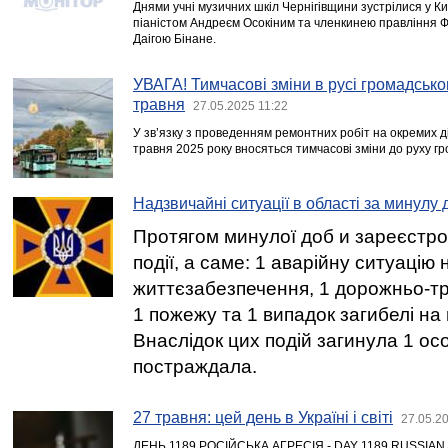
Днями учні музичних шкіл Чернігівщини зустрілися у Ки
піаністом Андреєм Осокіним та членкинею правління Ф
Даігою Бінане.
УВАГА! Тимчасові зміни в русі громадсько
травня
27.05.2025 11:22
У зв’язку з проведенням ремонтних робіт на окремих д
травня 2025 року вносяться тимчасові зміни до руху г
Надзвичайні ситуації в області за минулу 
Протягом минулої доб и зареєстро
події, а саме: 1 аварійну ситуацію
життєзабезпечення, 1 дорожньо-тр
1 пожежу та 1 випадок загибелі на 
Внаслідок цих подій загинула 1 ос
постраждала.
27 травня: цей день в Україні і світі
27.05.2
ДЕНЬ 1189 РОСІЙСЬКА АГРЕСІЯ - DAY 1189 RUSSIA