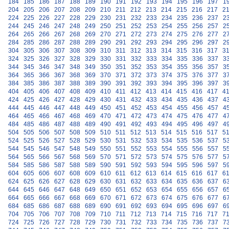
184
185
186
187
188
189
190
191
192
193
194
195
196
197
1
204
205
206
207
208
209
210
211
212
213
214
215
216
217
2
224
225
226
227
228
229
230
231
232
233
234
235
236
237
2
244
245
246
247
248
249
250
251
252
253
254
255
256
257
2
264
265
266
267
268
269
270
271
272
273
274
275
276
277
2
284
285
286
287
288
289
290
291
292
293
294
295
296
297
2
304
305
306
307
308
309
310
311
312
313
314
315
316
317
3
324
325
326
327
328
329
330
331
332
333
334
335
336
337
3
344
345
346
347
348
349
350
351
352
353
354
355
356
357
3
364
365
366
367
368
369
370
371
372
373
374
375
376
377
3
384
385
386
387
388
389
390
391
392
393
394
395
396
397
3
404
405
406
407
408
409
410
411
412
413
414
415
416
417
4
424
425
426
427
428
429
430
431
432
433
434
435
436
437
4
444
445
446
447
448
449
450
451
452
453
454
455
456
457
4
464
465
466
467
468
469
470
471
472
473
474
475
476
477
4
484
485
486
487
488
489
490
491
492
493
494
495
496
497
4
504
505
506
507
508
509
510
511
512
513
514
515
516
517
5
524
525
526
527
528
529
530
531
532
533
534
535
536
537
5
544
545
546
547
548
549
550
551
552
553
554
555
556
557
5
564
565
566
567
568
569
570
571
572
573
574
575
576
577
5
584
585
586
587
588
589
590
591
592
593
594
595
596
597
5
604
605
606
607
608
609
610
611
612
613
614
615
616
617
6
624
625
626
627
628
629
630
631
632
633
634
635
636
637
6
644
645
646
647
648
649
650
651
652
653
654
655
656
657
6
664
665
666
667
668
669
670
671
672
673
674
675
676
677
6
684
685
686
687
688
689
690
691
692
693
694
695
696
697
6
704
705
706
707
708
709
710
711
712
713
714
715
716
717
7
724
725
726
727
728
729
730
731
732
733
734
735
736
737
7