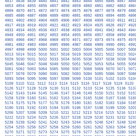
4837
4838
4839
4840
4841
4842
4843
4844
4845
4846
4847
484
4853
4854
4855
4856
4857
4858
4859
4860
4861
4862
4863
486
4869
4870
4871
4872
4873
4874
4875
4876
4877
4878
4879
488
4885
4886
4887
4888
4889
4890
4891
4892
4893
4894
4895
489
4901
4902
4903
4904
4905
4906
4907
4908
4909
4910
4911
491
4917
4918
4919
4920
4921
4922
4923
4924
4925
4926
4927
492
4933
4934
4935
4936
4937
4938
4939
4940
4941
4942
4943
494
4949
4950
4951
4952
4953
4954
4955
4956
4957
4958
4959
496
4965
4966
4967
4968
4969
4970
4971
4972
4973
4974
4975
497
4981
4982
4983
4984
4985
4986
4987
4988
4989
4990
4991
499
4997
4998
4999
5000
5001
5002
5003
5004
5005
5006
5007
500
5013
5014
5015
5016
5017
5018
5019
5020
5021
5022
5023
502
5029
5030
5031
5032
5033
5034
5035
5036
5037
5038
5039
504
5045
5046
5047
5048
5049
5050
5051
5052
5053
5054
5055
505
5061
5062
5063
5064
5065
5066
5067
5068
5069
5070
5071
507
5077
5078
5079
5080
5081
5082
5083
5084
5085
5086
5087
508
5093
5094
5095
5096
5097
5098
5099
5100
5101
5102
5103
510
5109
5110
5111
5112
5113
5114
5115
5116
5117
5118
5119
5120
5126
5127
5128
5129
5130
5131
5132
5133
5134
5135
5136
513
5142
5143
5144
5145
5146
5147
5148
5149
5150
5151
5152
515
5158
5159
5160
5161
5162
5163
5164
5165
5166
5167
5168
516
5174
5175
5176
5177
5178
5179
5180
5181
5182
5183
5184
518
5190
5191
5192
5193
5194
5195
5196
5197
5198
5199
5200
520
5206
5207
5208
5209
5210
5211
5212
5213
5214
5215
5216
521
5222
5223
5224
5225
5226
5227
5228
5229
5230
5231
5232
523
5238
5239
5240
5241
5242
5243
5244
5245
5246
5247
5248
524
5254
5255
5256
5257
5258
5259
5260
5261
5262
5263
5264
526
5270
5271
5272
5273
5274
5275
5276
5277
5278
5279
5280
528