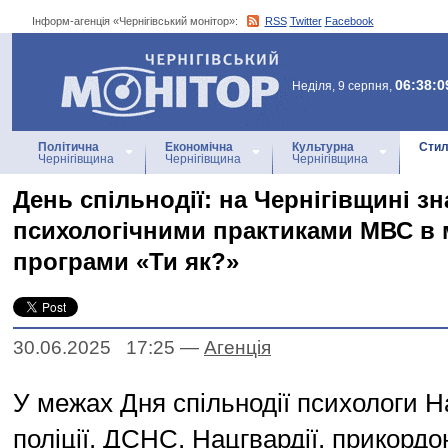
Інформ-агенція «Чернігівський монітор»:
RSS
Twitter
Facebook
Інформ-агенція
«Чернігівський монітор»
06:38:0
Неділя, 9 серпня,
Політична
Економічна
Культурна
Стил
Чернігівщина
Чернігівщина
Чернігівщина
День спільнодії: на Чернігівщині з
психологічними практиками МВС в
програми «Ти як?»
30.06.2025 17:25
—
Агенцiя
У межах Дня спільнодії психологи Н
поліції, ДСНС, Нацгвардії, прикордо