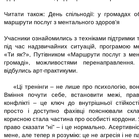
Читати також: День спільнодії: у громадах о
маршрути послуг з ментального здоров’я
Учасники ознайомились з техніками підтримки 
під час надзвичайних ситуацій, програмою м
«Ти як?», Путівником «Маршрути послуг з мен
громаді», можливостями перенаправлення.
відбулись арт-практикуми.
«Ці тренінги – не лише про психологію, вони
Вміння почути себе, встановити межі, пра
конфлікті – це ключ до внутрішньої стійкост
просто і доступно фахівці пояснювали скла
корисною стала частина про особисті кордони.
право сказати “ні” – і це нормально. Асертивні
мене, але тепер я розумію: це не агресія і не п