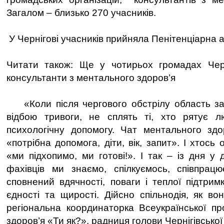
Загалом – близько 270 учасників.
У Чернігові учасників прийняла Пенітенціарна а
Читати також: Ще у чотирьох громадах Черн
консультанти з ментального здоров’я
«Коли після чергового обстрілу область за
відбою тривоги, не сплять ті, хто рятує 
психологічну допомогу. Чат ментального здо
«потрібна допомога, діти, вік, запит». І хтось 
«ми підхопимо, ми готові!». І так – із дня у
фахівців ми знаємо, спілкуємось, співпрацю
сповнений вдячності, поваги і теплої підтри
єдності та щирості. Дійсно спільнодія, як во
регіональна координаторка Всеукраїнської п
здоров’я «Ти як?», радниця голови Чернігівсько