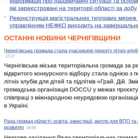
Інформація про надзвичайні ситуації та основн
які зареєстровані на території області за добу
Реконструкція магістральних теплових мереж у
управлінням НЕФКО виходить на завершальн
ОСТАННІ НОВИНИ ЧЕРНІГІВЩИНИ
Чернігівська громада стала учасницею проєкту літніх клуб
17:17
Чернігівська міська територіальна громада за 
відкритого конкурсного відбору стала однією з
літніх клубів для дітей та підлітків «Грай. Дій. З
громадська організація DOCCU у межах проєкту 
співпраці з міжнародною неурядовою організаціє
в Україні.
Рада громад області: освіта, інвестиції, житло для ВПО та
розвитку
16:55
Чергове засідання Ради територіальних громад 