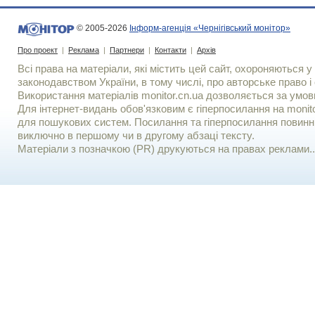
© 2005-2026
Інформ-агенція «Чернігівський монітор»
Про проект
|
Реклама
|
Партнери
|
Контакти
|
Архів
Всі права на матеріали, які містить цей сайт, охороняються у 
законодавством України, в тому числі, про авторське право і 
Використання матерiалiв monitor.cn.ua дозволяється за умов
Для iнтернет-видань обов'язковим є гiперпосилання на monito
для пошукових систем. Посилання та гіперпосилання повинні
виключно в першому чи в другому абзаці тексту.
Матеріали з позначкою (PR) друкуються на правах реклами..