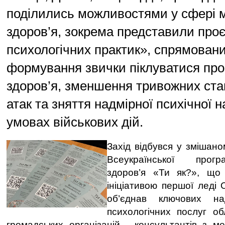
поділились можливостями у сфері 
здоров’я, зокрема представили проє
психологічних практик», спрямован
формування звички піклуватися про
здоров’я, зменшення тривожних стан
атак та зняття надмірної психічної н
умовах військових дій.
Захід відбувся у змішан
Всеукраїнської прог
здоров’я «Ти як?», що
ініціативою першої леді 
об’єднав ключових над
психологічних послуг обл
громадських організацій, консультантів з ме