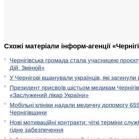
Схожі матеріали інформ-агенції «Черніг
Чернігівська громада стала учасницею проєкту 
Дій. Змінюй»
У Чернігові вшанували українців, які загинули 
Президент присвоїв шістьом медикам Чернігі
«Заслужений лікар України»
Мобільні клініки надали медичну допомогу 65
Чернігівщини
Нові мотиваційні контракти: чіткі терміни служ
гідне забезпечення