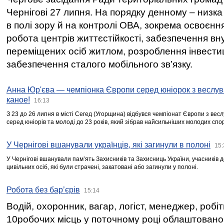
Чернігові 27 липня. На порядку денному – низка
в полі зору й на контролі ОВА, зокрема освоєння
робота центрів життєстійкості, забезпечення вн
переміщених осіб житлом, розроблення інвестиц
забезпечення сталого мобільного зв’язку.
Анна Юр'єва — чемпіонка Європи серед юніорок з веслув
каное!
16:13
З 23 до 26 липня в місті Сегед (Угорщина) відбувся чемпіонат Європи з вес
серед юніорів та молоді до 23 років, який зібрав найсильніших молодих спо
У Чернігові вшанували українців, які загинули в полоні
15:
У Чернігові вшанували пам’ять Захисників та Захисниць України, учасників
цивільних осіб, які були страчені, закатовані або загинули у полоні.
Робота без бар’єрів
15:14
Водій, охоронник, вагар, логіст, менеджер, робі
10робочих місць у поточному році облаштован