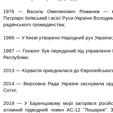
1976 — Василь Омелянович Романюк — ма
Патріарх Київський і всієї Руси-України Володи
радянського громадянства;
1989 — У Києві утворено Народний рух України;
1997 — Гонконг був переданий під управління 
Республіки;
2013 — Хорватія приєдналася до Європейськог
2014 — Верховна Рада України заснувала орд
Сотні;
2019 — У Баренцовому морі загорівся російс
атомний підводний човен АС-12 "Лошарик". З