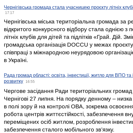
Чернігівська громада стала учасницею проєкту літніх клуб
17:17
Чернігівська міська територіальна громада за 
відкритого конкурсного відбору стала однією з
літніх клубів для дітей та підлітків «Грай. Дій. З
громадська організація DOCCU у межах проєкту 
співпраці з міжнародною неурядовою організаціє
в Україні.
Рада громад області: освіта, інвестиції, житло для ВПО та
розвитку
16:55
Чергове засідання Ради територіальних громад 
Чернігові 27 липня. На порядку денному – низка
в полі зору й на контролі ОВА, зокрема освоєння
робота центрів життєстійкості, забезпечення вн
переміщених осіб житлом, розроблення інвестиц
забезпечення сталого мобільного зв’язку.