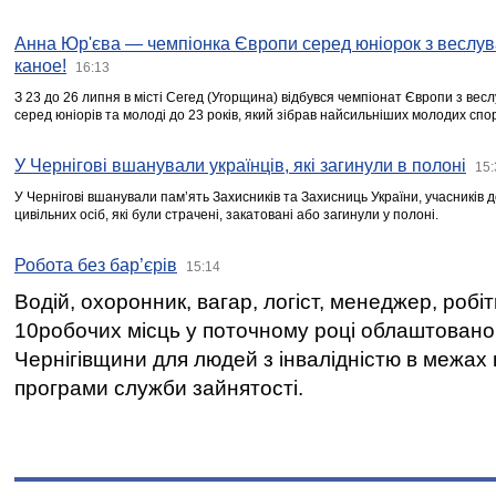
Анна Юр'єва — чемпіонка Європи серед юніорок з веслув
каное!
16:13
З 23 до 26 липня в місті Сегед (Угорщина) відбувся чемпіонат Європи з вес
серед юніорів та молоді до 23 років, який зібрав найсильніших молодих спо
У Чернігові вшанували українців, які загинули в полоні
15:
У Чернігові вшанували пам’ять Захисників та Захисниць України, учасників
цивільних осіб, які були страчені, закатовані або загинули у полоні.
Робота без бар’єрів
15:14
Водій, охоронник, вагар, логіст, менеджер, робі
10робочих місць у поточному році облаштован
Чернігівщини для людей з інвалідністю в межах
програми служби зайнятості.