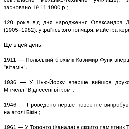
засновано 19.11.1900 р.;
120 років від дня народження Олександра 
(1905–1982), українського гончаря, майстра кер
Ще в цей день:
1911 — Польський біохімік Казимир Функ впер
"вітамін".
1936 — У Нью-Йорку вперше вийшов друк
Мітчелл "Віднесені вітром";
1946 — Проведено перше повоєнне випробув
на атолі Бікіні;
1961 — У Торонто (Канада) відкрито пам'ятник 