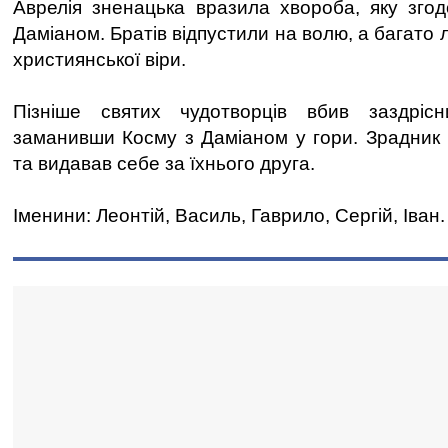
Аврелія зненацька вразила хвороба, яку зго
Даміаном. Братів відпустили на волю, а багато
християнської віри.
Пізніше святих чудотворців вбив заздрісн
заманивши Косму з Даміаном у гори. Зрадник 
та видавав себе за їхнього друга.
Іменини: Леонтій, Василь, Гаврило, Сергій, Іван.