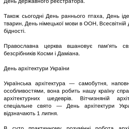
День державного реєстратора.
Також сьогодні День раннього птаха, День іде
тварин, День німецької мови в ООН, Всесвітній
бідності.
Православна церква вшановує пам'ять свя
безсрібників Косми і Даміана.
День архітектури України
Українська архітектура — самобутня, напов
особливостями, вона робить нашу країну спр
архітектурних шедеврів. Вітчизняній архі
спеціальне свято — День архітектури Укр
відзначають 1 липня.
В суто практичному розумінні робота архі