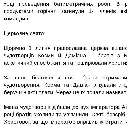
ході проведення батиметричних робіт. В р
продуктами горіння загинули 14 членів ек
командир.
Церковне свято:
Щорічно 1 липня православна церква вшано
чудотворців Косми й Даміана – братів з Ма
аскетичний спосіб життя та поширювали христия
За своє благочестя святі брати отримал
чудотворення. Косма та Даміан лікували лю
беручи ніякої плати. Через це їх почали назива
Імена чудотворців дійшли до вух імператора А
році братів схопили та ув’язнили. Святі безсрі
Христової, за що імператор вирішив їх стратити