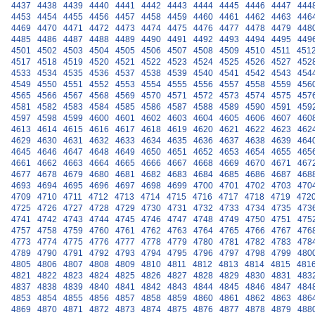
4437
4438
4439
4440
4441
4442
4443
4444
4445
4446
4447
444
4453
4454
4455
4456
4457
4458
4459
4460
4461
4462
4463
446
4469
4470
4471
4472
4473
4474
4475
4476
4477
4478
4479
448
4485
4486
4487
4488
4489
4490
4491
4492
4493
4494
4495
449
4501
4502
4503
4504
4505
4506
4507
4508
4509
4510
4511
451
4517
4518
4519
4520
4521
4522
4523
4524
4525
4526
4527
452
4533
4534
4535
4536
4537
4538
4539
4540
4541
4542
4543
454
4549
4550
4551
4552
4553
4554
4555
4556
4557
4558
4559
456
4565
4566
4567
4568
4569
4570
4571
4572
4573
4574
4575
457
4581
4582
4583
4584
4585
4586
4587
4588
4589
4590
4591
459
4597
4598
4599
4600
4601
4602
4603
4604
4605
4606
4607
460
4613
4614
4615
4616
4617
4618
4619
4620
4621
4622
4623
462
4629
4630
4631
4632
4633
4634
4635
4636
4637
4638
4639
464
4645
4646
4647
4648
4649
4650
4651
4652
4653
4654
4655
465
4661
4662
4663
4664
4665
4666
4667
4668
4669
4670
4671
467
4677
4678
4679
4680
4681
4682
4683
4684
4685
4686
4687
468
4693
4694
4695
4696
4697
4698
4699
4700
4701
4702
4703
470
4709
4710
4711
4712
4713
4714
4715
4716
4717
4718
4719
472
4725
4726
4727
4728
4729
4730
4731
4732
4733
4734
4735
473
4741
4742
4743
4744
4745
4746
4747
4748
4749
4750
4751
475
4757
4758
4759
4760
4761
4762
4763
4764
4765
4766
4767
476
4773
4774
4775
4776
4777
4778
4779
4780
4781
4782
4783
478
4789
4790
4791
4792
4793
4794
4795
4796
4797
4798
4799
480
4805
4806
4807
4808
4809
4810
4811
4812
4813
4814
4815
481
4821
4822
4823
4824
4825
4826
4827
4828
4829
4830
4831
483
4837
4838
4839
4840
4841
4842
4843
4844
4845
4846
4847
484
4853
4854
4855
4856
4857
4858
4859
4860
4861
4862
4863
486
4869
4870
4871
4872
4873
4874
4875
4876
4877
4878
4879
488