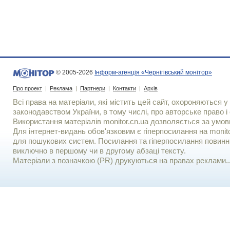
© 2005-2026
Інформ-агенція «Чернігівський монітор»
Про проект
|
Реклама
|
Партнери
|
Контакти
|
Архів
Всі права на матеріали, які містить цей сайт, охороняються у 
законодавством України, в тому числі, про авторське право і 
Використання матерiалiв monitor.cn.ua дозволяється за умов
Для iнтернет-видань обов'язковим є гiперпосилання на monito
для пошукових систем. Посилання та гіперпосилання повинні
виключно в першому чи в другому абзаці тексту.
Матеріали з позначкою (PR) друкуються на правах реклами..