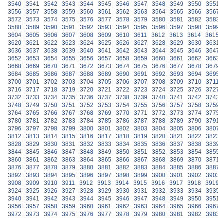
3540
3541
3542
3543
3544
3545
3546
3547
3548
3549
3550
355
3556
3557
3558
3559
3560
3561
3562
3563
3564
3565
3566
356
3572
3573
3574
3575
3576
3577
3578
3579
3580
3581
3582
358
3588
3589
3590
3591
3592
3593
3594
3595
3596
3597
3598
359
3604
3605
3606
3607
3608
3609
3610
3611
3612
3613
3614
361
3620
3621
3622
3623
3624
3625
3626
3627
3628
3629
3630
363
3636
3637
3638
3639
3640
3641
3642
3643
3644
3645
3646
364
3652
3653
3654
3655
3656
3657
3658
3659
3660
3661
3662
366
3668
3669
3670
3671
3672
3673
3674
3675
3676
3677
3678
367
3684
3685
3686
3687
3688
3689
3690
3691
3692
3693
3694
369
3700
3701
3702
3703
3704
3705
3706
3707
3708
3709
3710
371
3716
3717
3718
3719
3720
3721
3722
3723
3724
3725
3726
372
3732
3733
3734
3735
3736
3737
3738
3739
3740
3741
3742
374
3748
3749
3750
3751
3752
3753
3754
3755
3756
3757
3758
375
3764
3765
3766
3767
3768
3769
3770
3771
3772
3773
3774
377
3780
3781
3782
3783
3784
3785
3786
3787
3788
3789
3790
379
3796
3797
3798
3799
3800
3801
3802
3803
3804
3805
3806
380
3812
3813
3814
3815
3816
3817
3818
3819
3820
3821
3822
382
3828
3829
3830
3831
3832
3833
3834
3835
3836
3837
3838
383
3844
3845
3846
3847
3848
3849
3850
3851
3852
3853
3854
385
3860
3861
3862
3863
3864
3865
3866
3867
3868
3869
3870
387
3876
3877
3878
3879
3880
3881
3882
3883
3884
3885
3886
388
3892
3893
3894
3895
3896
3897
3898
3899
3900
3901
3902
390
3908
3909
3910
3911
3912
3913
3914
3915
3916
3917
3918
391
3924
3925
3926
3927
3928
3929
3930
3931
3932
3933
3934
393
3940
3941
3942
3943
3944
3945
3946
3947
3948
3949
3950
395
3956
3957
3958
3959
3960
3961
3962
3963
3964
3965
3966
396
3972
3973
3974
3975
3976
3977
3978
3979
3980
3981
3982
398