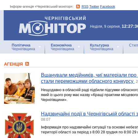
Інформ-агенція «Чернігівський монітор»:
RSS
Twitter
Facebook
Інформ-агенція
«Чернігівський монітор»
12:27:3
Неділя, 9 серпня,
Політична
Економічна
Культурна
Стил
Чернігівщина
Чернігівщина
Чернігівщина
АГЕНЦIЯ
Вшанували медійників, чиї матеріали про
стали переможцями обласного конкурсу
2
Нещодавно в обласній раді підбили підсумки обласного
який із цього року має назву «Кращі практики місцево
Чернігівщини».
Надзвичайні події в Чернігівській області
08:07
Інформація про надзвичайні ситуації та основні небезпе
території області за період з 8:00 28 грудня по 8:00 29