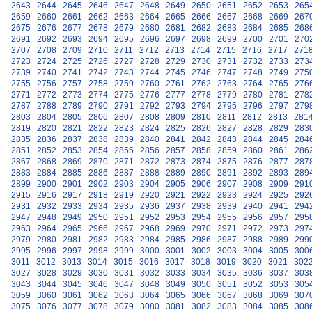
2643
2644
2645
2646
2647
2648
2649
2650
2651
2652
2653
265
2659
2660
2661
2662
2663
2664
2665
2666
2667
2668
2669
267
2675
2676
2677
2678
2679
2680
2681
2682
2683
2684
2685
268
2691
2692
2693
2694
2695
2696
2697
2698
2699
2700
2701
270
2707
2708
2709
2710
2711
2712
2713
2714
2715
2716
2717
271
2723
2724
2725
2726
2727
2728
2729
2730
2731
2732
2733
273
2739
2740
2741
2742
2743
2744
2745
2746
2747
2748
2749
275
2755
2756
2757
2758
2759
2760
2761
2762
2763
2764
2765
276
2771
2772
2773
2774
2775
2776
2777
2778
2779
2780
2781
278
2787
2788
2789
2790
2791
2792
2793
2794
2795
2796
2797
279
2803
2804
2805
2806
2807
2808
2809
2810
2811
2812
2813
281
2819
2820
2821
2822
2823
2824
2825
2826
2827
2828
2829
283
2835
2836
2837
2838
2839
2840
2841
2842
2843
2844
2845
284
2851
2852
2853
2854
2855
2856
2857
2858
2859
2860
2861
286
2867
2868
2869
2870
2871
2872
2873
2874
2875
2876
2877
287
2883
2884
2885
2886
2887
2888
2889
2890
2891
2892
2893
289
2899
2900
2901
2902
2903
2904
2905
2906
2907
2908
2909
291
2915
2916
2917
2918
2919
2920
2921
2922
2923
2924
2925
292
2931
2932
2933
2934
2935
2936
2937
2938
2939
2940
2941
294
2947
2948
2949
2950
2951
2952
2953
2954
2955
2956
2957
295
2963
2964
2965
2966
2967
2968
2969
2970
2971
2972
2973
297
2979
2980
2981
2982
2983
2984
2985
2986
2987
2988
2989
299
2995
2996
2997
2998
2999
3000
3001
3002
3003
3004
3005
300
3011
3012
3013
3014
3015
3016
3017
3018
3019
3020
3021
302
3027
3028
3029
3030
3031
3032
3033
3034
3035
3036
3037
303
3043
3044
3045
3046
3047
3048
3049
3050
3051
3052
3053
305
3059
3060
3061
3062
3063
3064
3065
3066
3067
3068
3069
307
3075
3076
3077
3078
3079
3080
3081
3082
3083
3084
3085
308