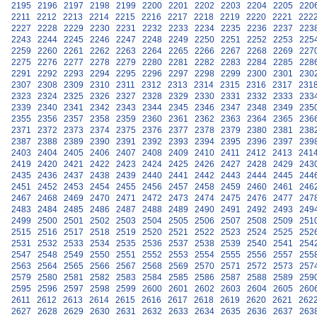
2195
2196
2197
2198
2199
2200
2201
2202
2203
2204
2205
220
2211
2212
2213
2214
2215
2216
2217
2218
2219
2220
2221
222
2227
2228
2229
2230
2231
2232
2233
2234
2235
2236
2237
223
2243
2244
2245
2246
2247
2248
2249
2250
2251
2252
2253
225
2259
2260
2261
2262
2263
2264
2265
2266
2267
2268
2269
227
2275
2276
2277
2278
2279
2280
2281
2282
2283
2284
2285
228
2291
2292
2293
2294
2295
2296
2297
2298
2299
2300
2301
230
2307
2308
2309
2310
2311
2312
2313
2314
2315
2316
2317
231
2323
2324
2325
2326
2327
2328
2329
2330
2331
2332
2333
233
2339
2340
2341
2342
2343
2344
2345
2346
2347
2348
2349
235
2355
2356
2357
2358
2359
2360
2361
2362
2363
2364
2365
236
2371
2372
2373
2374
2375
2376
2377
2378
2379
2380
2381
238
2387
2388
2389
2390
2391
2392
2393
2394
2395
2396
2397
239
2403
2404
2405
2406
2407
2408
2409
2410
2411
2412
2413
241
2419
2420
2421
2422
2423
2424
2425
2426
2427
2428
2429
243
2435
2436
2437
2438
2439
2440
2441
2442
2443
2444
2445
244
2451
2452
2453
2454
2455
2456
2457
2458
2459
2460
2461
246
2467
2468
2469
2470
2471
2472
2473
2474
2475
2476
2477
247
2483
2484
2485
2486
2487
2488
2489
2490
2491
2492
2493
249
2499
2500
2501
2502
2503
2504
2505
2506
2507
2508
2509
251
2515
2516
2517
2518
2519
2520
2521
2522
2523
2524
2525
252
2531
2532
2533
2534
2535
2536
2537
2538
2539
2540
2541
254
2547
2548
2549
2550
2551
2552
2553
2554
2555
2556
2557
255
2563
2564
2565
2566
2567
2568
2569
2570
2571
2572
2573
257
2579
2580
2581
2582
2583
2584
2585
2586
2587
2588
2589
259
2595
2596
2597
2598
2599
2600
2601
2602
2603
2604
2605
260
2611
2612
2613
2614
2615
2616
2617
2618
2619
2620
2621
262
2627
2628
2629
2630
2631
2632
2633
2634
2635
2636
2637
263