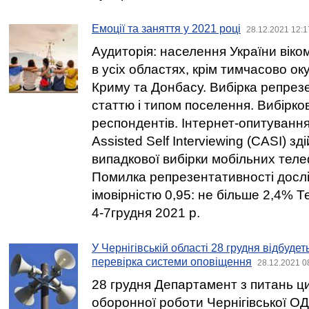
Емоції та заняття у 2021 році
28.12.2021 12:1
Аудиторія: населення України віком 
в усіх областях, крім тимчасово о
Криму та Донбасу. Вибірка репрезе
статтю і типом поселення. Вибірков
респондентів. Інтернет-опитуванн
Assisted Self Interviewing (CASI) з
випадкової вибірки мобільних тел
Помилка репрезентативності досл
імовірністю 0,95: не більше 2,4% 
4-7грудня 2021 р.
У Чернігівській області 28 грудня відбуде
перевірка системи оповіщення
28.12.2021 0
28 грудня Департамент з питань ци
оборонної роботи Чернігівської О