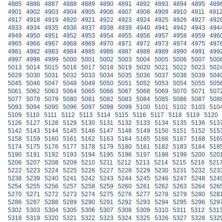
4885
4886
4887
4888
4889
4890
4891
4892
4893
4894
4895
489
4901
4902
4903
4904
4905
4906
4907
4908
4909
4910
4911
491
4917
4918
4919
4920
4921
4922
4923
4924
4925
4926
4927
492
4933
4934
4935
4936
4937
4938
4939
4940
4941
4942
4943
494
4949
4950
4951
4952
4953
4954
4955
4956
4957
4958
4959
496
4965
4966
4967
4968
4969
4970
4971
4972
4973
4974
4975
497
4981
4982
4983
4984
4985
4986
4987
4988
4989
4990
4991
499
4997
4998
4999
5000
5001
5002
5003
5004
5005
5006
5007
500
5013
5014
5015
5016
5017
5018
5019
5020
5021
5022
5023
502
5029
5030
5031
5032
5033
5034
5035
5036
5037
5038
5039
504
5045
5046
5047
5048
5049
5050
5051
5052
5053
5054
5055
505
5061
5062
5063
5064
5065
5066
5067
5068
5069
5070
5071
507
5077
5078
5079
5080
5081
5082
5083
5084
5085
5086
5087
508
5093
5094
5095
5096
5097
5098
5099
5100
5101
5102
5103
510
5109
5110
5111
5112
5113
5114
5115
5116
5117
5118
5119
5120
5126
5127
5128
5129
5130
5131
5132
5133
5134
5135
5136
513
5142
5143
5144
5145
5146
5147
5148
5149
5150
5151
5152
515
5158
5159
5160
5161
5162
5163
5164
5165
5166
5167
5168
516
5174
5175
5176
5177
5178
5179
5180
5181
5182
5183
5184
518
5190
5191
5192
5193
5194
5195
5196
5197
5198
5199
5200
520
5206
5207
5208
5209
5210
5211
5212
5213
5214
5215
5216
521
5222
5223
5224
5225
5226
5227
5228
5229
5230
5231
5232
523
5238
5239
5240
5241
5242
5243
5244
5245
5246
5247
5248
524
5254
5255
5256
5257
5258
5259
5260
5261
5262
5263
5264
526
5270
5271
5272
5273
5274
5275
5276
5277
5278
5279
5280
528
5286
5287
5288
5289
5290
5291
5292
5293
5294
5295
5296
529
5302
5303
5304
5305
5306
5307
5308
5309
5310
5311
5312
531
5318
5319
5320
5321
5322
5323
5324
5325
5326
5327
5328
532