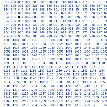
804
805
806
807
808
809
810
811
812
813
814
815
816
817
8
824
825
826
827
828
829
830
831
832
833
834
835
836
837
8
844
845
846
847
848
849
850
851
852
853
854
855
856
857
8
864
865
866
867
868
869
870
871
872
873
874
875
876
877
8
884
885
886
887
888
889
890
891
892
893
894
895
896
897
8
904
905
906
907
908
909
910
911
912
913
914
915
916
917
9
924
925
926
927
928
929
930
931
932
933
934
935
936
937
9
944
945
946
947
948
949
950
951
952
953
954
955
956
957
9
964
965
966
967
968
969
970
971
972
973
974
975
976
977
9
984
985
986
987
988
989
990
991
992
993
994
995
996
997
9
1003
1004
1005
1006
1007
1008
1009
1010
1011
1012
1013
101
1019
1020
1021
1022
1023
1024
1025
1026
1027
1028
1029
103
1035
1036
1037
1038
1039
1040
1041
1042
1043
1044
1045
104
1051
1052
1053
1054
1055
1056
1057
1058
1059
1060
1061
106
1067
1068
1069
1070
1071
1072
1073
1074
1075
1076
1077
107
1083
1084
1085
1086
1087
1088
1089
1090
1091
1092
1093
109
1099
1100
1101
1102
1103
1104
1105
1106
1107
1108
1109
1110
1116
1117
1118
1119
1120
1121
1122
1123
1124
1125
1126
1127
1133
1134
1135
1136
1137
1138
1139
1140
1141
1142
1143
1144
1150
1151
1152
1153
1154
1155
1156
1157
1158
1159
1160
1161
1167
1168
1169
1170
1171
1172
1173
1174
1175
1176
1177
1178
1184
1185
1186
1187
1188
1189
1190
1191
1192
1193
1194
1195
1201
1202
1203
1204
1205
1206
1207
1208
1209
1210
1211
121
1217
1218
1219
1220
1221
1222
1223
1224
1225
1226
1227
122
1233
1234
1235
1236
1237
1238
1239
1240
1241
1242
1243
124
1249
1250
1251
1252
1253
1254
1255
1256
1257
1258
1259
126
1265
1266
1267
1268
1269
1270
1271
1272
1273
1274
1275
127
1281
1282
1283
1284
1285
1286
1287
1288
1289
1290
1291
129