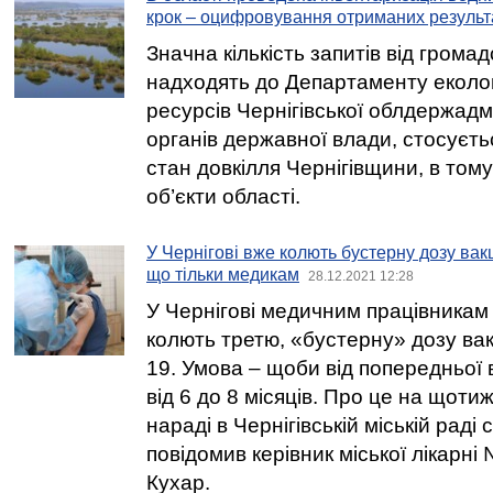
крок – оцифровування отриманих результ
Значна кількість запитів від громадс
надходять до Департаменту еколог
ресурсів Чернігівської облдержадмі
органів державної влади, стосуєть
стан довкілля Чернігівщини, в тому
об’єкти області.
У Чернігові вже колють бустерну дозу вак
що тільки медикам
28.12.2021 12:28
У Чернігові медичним працівникам
колють третю, «бустерну» дозу ва
19. Умова – щоби від попередньої
від 6 до 8 місяців. Про це на щот
нараді в Чернігівській міській раді 
повідомив керівник міської лікарн
Кухар.