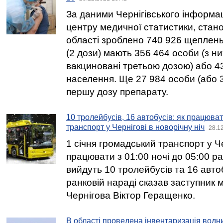
За даними Чернігівського інформа
центру медичної статистики, стано
області зроблено 740 926 щеплень
(2 дози) мають 356 464 особи (з ни
вакциновані третьою дозою) або 4
населення. Ще 27 984 особи (або 
першу дозу препарату.
10 тролейбусів, 16 автобусів: як працюв
транспорт у Чернігові в новорічну ніч
28.1
1 січня громадський транспорт у Ч
працювати з 01:00 ночі до 05:00 р
вийдуть 10 тролейбусів та 16 авто
ранковій нараді сказав заступник м
Чернігова Віктор Геращенко.
В області проведена інвентаризація водни