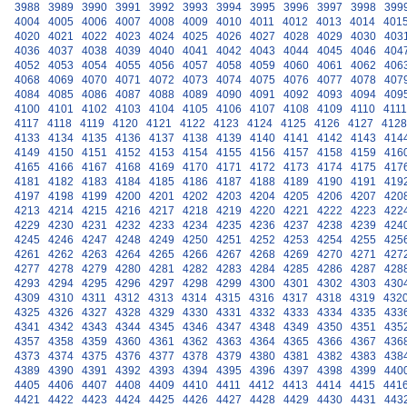
3988
3989
3990
3991
3992
3993
3994
3995
3996
3997
3998
399
4004
4005
4006
4007
4008
4009
4010
4011
4012
4013
4014
401
4020
4021
4022
4023
4024
4025
4026
4027
4028
4029
4030
403
4036
4037
4038
4039
4040
4041
4042
4043
4044
4045
4046
404
4052
4053
4054
4055
4056
4057
4058
4059
4060
4061
4062
406
4068
4069
4070
4071
4072
4073
4074
4075
4076
4077
4078
407
4084
4085
4086
4087
4088
4089
4090
4091
4092
4093
4094
409
4100
4101
4102
4103
4104
4105
4106
4107
4108
4109
4110
4111
4117
4118
4119
4120
4121
4122
4123
4124
4125
4126
4127
4128
4133
4134
4135
4136
4137
4138
4139
4140
4141
4142
4143
414
4149
4150
4151
4152
4153
4154
4155
4156
4157
4158
4159
416
4165
4166
4167
4168
4169
4170
4171
4172
4173
4174
4175
417
4181
4182
4183
4184
4185
4186
4187
4188
4189
4190
4191
419
4197
4198
4199
4200
4201
4202
4203
4204
4205
4206
4207
420
4213
4214
4215
4216
4217
4218
4219
4220
4221
4222
4223
422
4229
4230
4231
4232
4233
4234
4235
4236
4237
4238
4239
424
4245
4246
4247
4248
4249
4250
4251
4252
4253
4254
4255
425
4261
4262
4263
4264
4265
4266
4267
4268
4269
4270
4271
427
4277
4278
4279
4280
4281
4282
4283
4284
4285
4286
4287
428
4293
4294
4295
4296
4297
4298
4299
4300
4301
4302
4303
430
4309
4310
4311
4312
4313
4314
4315
4316
4317
4318
4319
432
4325
4326
4327
4328
4329
4330
4331
4332
4333
4334
4335
433
4341
4342
4343
4344
4345
4346
4347
4348
4349
4350
4351
435
4357
4358
4359
4360
4361
4362
4363
4364
4365
4366
4367
436
4373
4374
4375
4376
4377
4378
4379
4380
4381
4382
4383
438
4389
4390
4391
4392
4393
4394
4395
4396
4397
4398
4399
440
4405
4406
4407
4408
4409
4410
4411
4412
4413
4414
4415
441
4421
4422
4423
4424
4425
4426
4427
4428
4429
4430
4431
443