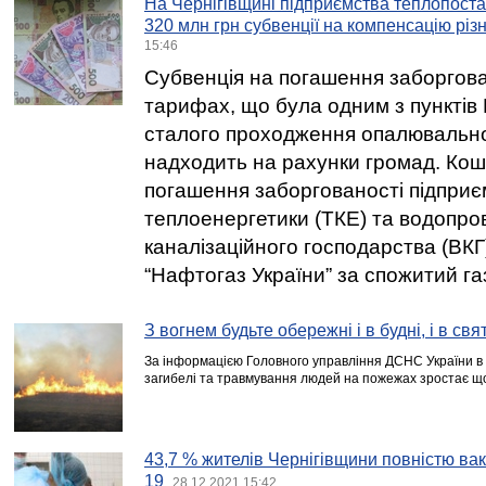
На Чернігівщині підприємства теплопост
320 млн грн субвенції на компенсацію різ
15:46
Субвенція на погашення заборгован
тарифах, що була одним з пункті
сталого проходження опалювально
надходить на рахунки громад. Кош
погашення заборгованості підприє
теплоенергетики (ТКЕ) та водопро
каналізаційного господарства (ВК
“Нафтогаз України” за спожитий га
З вогнем будьте обережні і в будні, і в свя
За інформацією Головного управління ДСНС України в 
загибелі та травмування людей на пожежах зростає щ
43,7 % жителів Чернігівщини повністю ва
19
28.12.2021 15:42