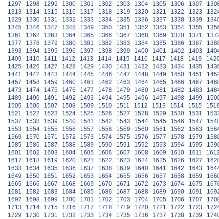
1297
1298
1299
1300
1301
1302
1303
1304
1305
1306
1307
130
1313
1314
1315
1316
1317
1318
1319
1320
1321
1322
1323
132
1329
1330
1331
1332
1333
1334
1335
1336
1337
1338
1339
134
1345
1346
1347
1348
1349
1350
1351
1352
1353
1354
1355
135
1361
1362
1363
1364
1365
1366
1367
1368
1369
1370
1371
137
1377
1378
1379
1380
1381
1382
1383
1384
1385
1386
1387
138
1393
1394
1395
1396
1397
1398
1399
1400
1401
1402
1403
140
1409
1410
1411
1412
1413
1414
1415
1416
1417
1418
1419
142
1425
1426
1427
1428
1429
1430
1431
1432
1433
1434
1435
143
1441
1442
1443
1444
1445
1446
1447
1448
1449
1450
1451
145
1457
1458
1459
1460
1461
1462
1463
1464
1465
1466
1467
146
1473
1474
1475
1476
1477
1478
1479
1480
1481
1482
1483
148
1489
1490
1491
1492
1493
1494
1495
1496
1497
1498
1499
150
1505
1506
1507
1508
1509
1510
1511
1512
1513
1514
1515
151
1521
1522
1523
1524
1525
1526
1527
1528
1529
1530
1531
153
1537
1538
1539
1540
1541
1542
1543
1544
1545
1546
1547
154
1553
1554
1555
1556
1557
1558
1559
1560
1561
1562
1563
156
1569
1570
1571
1572
1573
1574
1575
1576
1577
1578
1579
158
1585
1586
1587
1588
1589
1590
1591
1592
1593
1594
1595
159
1601
1602
1603
1604
1605
1606
1607
1608
1609
1610
1611
161
1617
1618
1619
1620
1621
1622
1623
1624
1625
1626
1627
162
1633
1634
1635
1636
1637
1638
1639
1640
1641
1642
1643
164
1649
1650
1651
1652
1653
1654
1655
1656
1657
1658
1659
166
1665
1666
1667
1668
1669
1670
1671
1672
1673
1674
1675
167
1681
1682
1683
1684
1685
1686
1687
1688
1689
1690
1691
169
1697
1698
1699
1700
1701
1702
1703
1704
1705
1706
1707
170
1713
1714
1715
1716
1717
1718
1719
1720
1721
1722
1723
172
1729
1730
1731
1732
1733
1734
1735
1736
1737
1738
1739
174