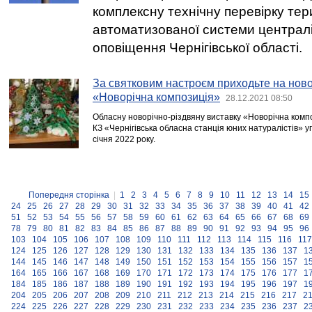
комплексну технічну перевірку тер
автоматизованої системи централ
оповіщення Чернігівської області.
За святковим настроєм приходьте на ново
«Новорічна композиція»
28.12.2021 08:50
Обласну новорічно-різдвяну виставку «Новорічна компо
КЗ «Чернігівська обласна станція юних натуралістів» 
січня 2022 року.
Попередня сторінка
|
1
2
3
4
5
6
7
8
9
10
11
12
13
14
15
24
25
26
27
28
29
30
31
32
33
34
35
36
37
38
39
40
41
42
51
52
53
54
55
56
57
58
59
60
61
62
63
64
65
66
67
68
69
78
79
80
81
82
83
84
85
86
87
88
89
90
91
92
93
94
95
96
103
104
105
106
107
108
109
110
111
112
113
114
115
116
117
124
125
126
127
128
129
130
131
132
133
134
135
136
137
1
144
145
146
147
148
149
150
151
152
153
154
155
156
157
1
164
165
166
167
168
169
170
171
172
173
174
175
176
177
1
184
185
186
187
188
189
190
191
192
193
194
195
196
197
1
204
205
206
207
208
209
210
211
212
213
214
215
216
217
2
224
225
226
227
228
229
230
231
232
233
234
235
236
237
2