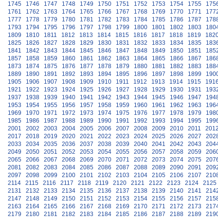
1745
1746
1747
1748
1749
1750
1751
1752
1753
1754
1755
175
1761
1762
1763
1764
1765
1766
1767
1768
1769
1770
1771
177
1777
1778
1779
1780
1781
1782
1783
1784
1785
1786
1787
178
1793
1794
1795
1796
1797
1798
1799
1800
1801
1802
1803
180
1809
1810
1811
1812
1813
1814
1815
1816
1817
1818
1819
182
1825
1826
1827
1828
1829
1830
1831
1832
1833
1834
1835
183
1841
1842
1843
1844
1845
1846
1847
1848
1849
1850
1851
185
1857
1858
1859
1860
1861
1862
1863
1864
1865
1866
1867
186
1873
1874
1875
1876
1877
1878
1879
1880
1881
1882
1883
188
1889
1890
1891
1892
1893
1894
1895
1896
1897
1898
1899
190
1905
1906
1907
1908
1909
1910
1911
1912
1913
1914
1915
191
1921
1922
1923
1924
1925
1926
1927
1928
1929
1930
1931
193
1937
1938
1939
1940
1941
1942
1943
1944
1945
1946
1947
194
1953
1954
1955
1956
1957
1958
1959
1960
1961
1962
1963
196
1969
1970
1971
1972
1973
1974
1975
1976
1977
1978
1979
198
1985
1986
1987
1988
1989
1990
1991
1992
1993
1994
1995
199
2001
2002
2003
2004
2005
2006
2007
2008
2009
2010
2011
201
2017
2018
2019
2020
2021
2022
2023
2024
2025
2026
2027
202
2033
2034
2035
2036
2037
2038
2039
2040
2041
2042
2043
204
2049
2050
2051
2052
2053
2054
2055
2056
2057
2058
2059
206
2065
2066
2067
2068
2069
2070
2071
2072
2073
2074
2075
207
2081
2082
2083
2084
2085
2086
2087
2088
2089
2090
2091
209
2097
2098
2099
2100
2101
2102
2103
2104
2105
2106
2107
210
2114
2115
2116
2117
2118
2119
2120
2121
2122
2123
2124
2125
2131
2132
2133
2134
2135
2136
2137
2138
2139
2140
2141
214
2147
2148
2149
2150
2151
2152
2153
2154
2155
2156
2157
215
2163
2164
2165
2166
2167
2168
2169
2170
2171
2172
2173
217
2179
2180
2181
2182
2183
2184
2185
2186
2187
2188
2189
219