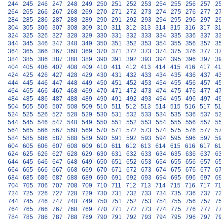
244
245
246
247
248
249
250
251
252
253
254
255
256
257
2
264
265
266
267
268
269
270
271
272
273
274
275
276
277
2
284
285
286
287
288
289
290
291
292
293
294
295
296
297
2
304
305
306
307
308
309
310
311
312
313
314
315
316
317
3
324
325
326
327
328
329
330
331
332
333
334
335
336
337
3
344
345
346
347
348
349
350
351
352
353
354
355
356
357
3
364
365
366
367
368
369
370
371
372
373
374
375
376
377
3
384
385
386
387
388
389
390
391
392
393
394
395
396
397
3
404
405
406
407
408
409
410
411
412
413
414
415
416
417
4
424
425
426
427
428
429
430
431
432
433
434
435
436
437
4
444
445
446
447
448
449
450
451
452
453
454
455
456
457
4
464
465
466
467
468
469
470
471
472
473
474
475
476
477
4
484
485
486
487
488
489
490
491
492
493
494
495
496
497
4
504
505
506
507
508
509
510
511
512
513
514
515
516
517
5
524
525
526
527
528
529
530
531
532
533
534
535
536
537
5
544
545
546
547
548
549
550
551
552
553
554
555
556
557
5
564
565
566
567
568
569
570
571
572
573
574
575
576
577
5
584
585
586
587
588
589
590
591
592
593
594
595
596
597
5
604
605
606
607
608
609
610
611
612
613
614
615
616
617
6
624
625
626
627
628
629
630
631
632
633
634
635
636
637
6
644
645
646
647
648
649
650
651
652
653
654
655
656
657
6
664
665
666
667
668
669
670
671
672
673
674
675
676
677
6
684
685
686
687
688
689
690
691
692
693
694
695
696
697
6
704
705
706
707
708
709
710
711
712
713
714
715
716
717
7
724
725
726
727
728
729
730
731
732
733
734
735
736
737
7
744
745
746
747
748
749
750
751
752
753
754
755
756
757
7
764
765
766
767
768
769
770
771
772
773
774
775
776
777
7
784
785
786
787
788
789
790
791
792
793
794
795
796
797
7