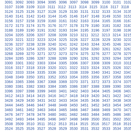
3091
3092
3093
3094
3095
3096
3097
3098
3099
3100
3101
310
3107
3108
3109
3110
3111
3112
3113
3114
3115
3116
3117
3118
3124
3125
3126
3127
3128
3129
3130
3131
3132
3133
3134
313
3140
3141
3142
3143
3144
3145
3146
3147
3148
3149
3150
315
3156
3157
3158
3159
3160
3161
3162
3163
3164
3165
3166
316
3172
3173
3174
3175
3176
3177
3178
3179
3180
3181
3182
318
3188
3189
3190
3191
3192
3193
3194
3195
3196
3197
3198
319
3204
3205
3206
3207
3208
3209
3210
3211
3212
3213
3214
321
3220
3221
3222
3223
3224
3225
3226
3227
3228
3229
3230
323
3236
3237
3238
3239
3240
3241
3242
3243
3244
3245
3246
324
3252
3253
3254
3255
3256
3257
3258
3259
3260
3261
3262
326
3268
3269
3270
3271
3272
3273
3274
3275
3276
3277
3278
327
3284
3285
3286
3287
3288
3289
3290
3291
3292
3293
3294
329
3300
3301
3302
3303
3304
3305
3306
3307
3308
3309
3310
331
3316
3317
3318
3319
3320
3321
3322
3323
3324
3325
3326
332
3332
3333
3334
3335
3336
3337
3338
3339
3340
3341
3342
334
3348
3349
3350
3351
3352
3353
3354
3355
3356
3357
3358
335
3364
3365
3366
3367
3368
3369
3370
3371
3372
3373
3374
337
3380
3381
3382
3383
3384
3385
3386
3387
3388
3389
3390
339
3396
3397
3398
3399
3400
3401
3402
3403
3404
3405
3406
340
3412
3413
3414
3415
3416
3417
3418
3419
3420
3421
3422
342
3428
3429
3430
3431
3432
3433
3434
3435
3436
3437
3438
343
3444
3445
3446
3447
3448
3449
3450
3451
3452
3453
3454
345
3460
3461
3462
3463
3464
3465
3466
3467
3468
3469
3470
347
3476
3477
3478
3479
3480
3481
3482
3483
3484
3485
3486
348
3492
3493
3494
3495
3496
3497
3498
3499
3500
3501
3502
350
3508
3509
3510
3511
3512
3513
3514
3515
3516
3517
3518
351
3524
3525
3526
3527
3528
3529
3530
3531
3532
3533
3534
353