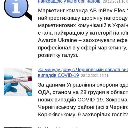
найкращою у категорії напоїв
28.12.2021 16:
Маркетинг команда AB InBev Efes 
найпрестижнішу щорічну нагороду
маркетингових комунікацій в Україні
стала найкращою у категорії напої
Awards Ukraine – заохочувати ефек
професіоналів у сфері маркетингу,
розвитку галузі.
За минулу добу в Чернігівській області в
випадків COVID-19
28.12.2021 15:51
За даними Управління охорони здор
ОДА, станом на 28 грудня в област
нових випадків COVID-19. Зокрема
Чернігівському районі (всі з Черніг
Корюківському. 9 захворілих госпіта