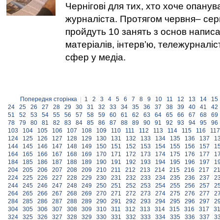
Чернігові для тих, хто хоче опану
журналіста. Протягом червня– сер
пройдуть 10 занять з основ напис
матеріалів, інтерв’ю, тележурналі
сфер у медіа.
Попередня сторінка
|
1
2
3
4
5
6
7
8
9
10
11
12
13
14
15
24
25
26
27
28
29
30
31
32
33
34
35
36
37
38
39
40
41
42
51
52
53
54
55
56
57
58
59
60
61
62
63
64
65
66
67
68
69
78
79
80
81
82
83
84
85
86
87
88
89
90
91
92
93
94
95
96
103
104
105
106
107
108
109
110
111
112
113
114
115
116
117
124
125
126
127
128
129
130
131
132
133
134
135
136
137
1
144
145
146
147
148
149
150
151
152
153
154
155
156
157
1
164
165
166
167
168
169
170
171
172
173
174
175
176
177
1
184
185
186
187
188
189
190
191
192
193
194
195
196
197
1
204
205
206
207
208
209
210
211
212
213
214
215
216
217
2
224
225
226
227
228
229
230
231
232
233
234
235
236
237
2
244
245
246
247
248
249
250
251
252
253
254
255
256
257
2
264
265
266
267
268
269
270
271
272
273
274
275
276
277
2
284
285
286
287
288
289
290
291
292
293
294
295
296
297
2
304
305
306
307
308
309
310
311
312
313
314
315
316
317
3
324
325
326
327
328
329
330
331
332
333
334
335
336
337
3