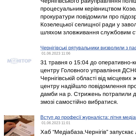
Чернігівського райуправління поліці
процесуальним керівництвом Козе
прокуратури повідомили про підоз
Козелецької селищної ради у заво
шляхом зловживання службовим 
Чернігівські рятувальники визволили з па
01.06.2023 11:06
31 травня о 15:04 до оперативно-
центру Головного управління ДСНС
Чернігівській області від місцевих
центру надійшло повідомлення про
дамби на р. Стрижень потрапили дик
змозі самостійно вибратися.
Вступ до професії журналіста: літня меді
01.06.2023 11:01
Хаб “Медіабаза.Чернігів” запускає