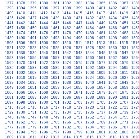
1377
1378
1379
1380
1381
1382
1383
1384
1385
1386
1387
138
1393
1394
1395
1396
1397
1398
1399
1400
1401
1402
1403
140
1409
1410
1411
1412
1413
1414
1415
1416
1417
1418
1419
142
1425
1426
1427
1428
1429
1430
1431
1432
1433
1434
1435
143
1441
1442
1443
1444
1445
1446
1447
1448
1449
1450
1451
145
1457
1458
1459
1460
1461
1462
1463
1464
1465
1466
1467
146
1473
1474
1475
1476
1477
1478
1479
1480
1481
1482
1483
148
1489
1490
1491
1492
1493
1494
1495
1496
1497
1498
1499
150
1505
1506
1507
1508
1509
1510
1511
1512
1513
1514
1515
151
1521
1522
1523
1524
1525
1526
1527
1528
1529
1530
1531
153
1537
1538
1539
1540
1541
1542
1543
1544
1545
1546
1547
154
1553
1554
1555
1556
1557
1558
1559
1560
1561
1562
1563
156
1569
1570
1571
1572
1573
1574
1575
1576
1577
1578
1579
158
1585
1586
1587
1588
1589
1590
1591
1592
1593
1594
1595
159
1601
1602
1603
1604
1605
1606
1607
1608
1609
1610
1611
161
1617
1618
1619
1620
1621
1622
1623
1624
1625
1626
1627
162
1633
1634
1635
1636
1637
1638
1639
1640
1641
1642
1643
164
1649
1650
1651
1652
1653
1654
1655
1656
1657
1658
1659
166
1665
1666
1667
1668
1669
1670
1671
1672
1673
1674
1675
167
1681
1682
1683
1684
1685
1686
1687
1688
1689
1690
1691
169
1697
1698
1699
1700
1701
1702
1703
1704
1705
1706
1707
170
1713
1714
1715
1716
1717
1718
1719
1720
1721
1722
1723
172
1729
1730
1731
1732
1733
1734
1735
1736
1737
1738
1739
174
1745
1746
1747
1748
1749
1750
1751
1752
1753
1754
1755
175
1761
1762
1763
1764
1765
1766
1767
1768
1769
1770
1771
177
1777
1778
1779
1780
1781
1782
1783
1784
1785
1786
1787
178
1793
1794
1795
1796
1797
1798
1799
1800
1801
1802
1803
180
1809
1810
1811
1812
1813
1814
1815
1816
1817
1818
1819
182