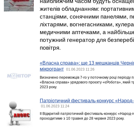
найближчим часом будуть оснащен
жителів обладнанням: портативни
станціями, сонячними панелями, 
ліхтарями, вогнегасниками, кулера
медичними аптечками, а найбільш
потужний генератор для безперебі
повітря.
«Власна справа»: ще 13 мешканців Черн
мікрогрант
01.06.2023 11:26
Визначено переможців 7-го у поточному році періоду 
«Власна справа» урядового проєкту «єРобота», який тр
2023 року.
Патріотичний фестиваль-конкурс «Народ-
01.06.2023 11:24
ІІ Відкритий патріотичний фестиваль-конкурс «Народ-г
проходитиме з 10 травня до 28 червня 2023 року.