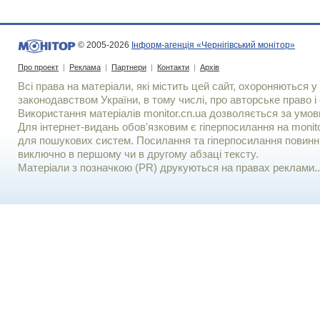
© 2005-2026
Інформ-агенція «Чернігівський монітор»
Про проект
|
Реклама
|
Партнери
|
Контакти
|
Архів
Всі права на матеріали, які містить цей сайт, охороняються у 
законодавством України, в тому числі, про авторське право і 
Використання матерiалiв monitor.cn.ua дозволяється за умов
Для iнтернет-видань обов'язковим є гiперпосилання на monito
для пошукових систем. Посилання та гіперпосилання повинні
виключно в першому чи в другому абзаці тексту.
Матеріали з позначкою (PR) друкуються на правах реклами..