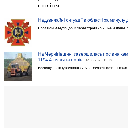
століття.
Надзвичайні ситуації в області за минулу 
Протягом минулої доби зареєстровано 23 небезпечні по
На Чернігівщині завершилась посівна кам
1194,4 тисяч га полів
02.06.2023 13:19
Весняну посівну кампанію-2023 в області можна вваж