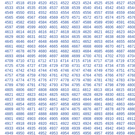
4517
4518
4519
4520
4521
4522
4523
4524
4525
4526
4527
452
4533
4534
4535
4536
4537
4538
4539
4540
4541
4542
4543
454
4549
4550
4551
4552
4553
4554
4555
4556
4557
4558
4559
456
4565
4566
4567
4568
4569
4570
4571
4572
4573
4574
4575
457
4581
4582
4583
4584
4585
4586
4587
4588
4589
4590
4591
459
4597
4598
4599
4600
4601
4602
4603
4604
4605
4606
4607
460
4613
4614
4615
4616
4617
4618
4619
4620
4621
4622
4623
462
4629
4630
4631
4632
4633
4634
4635
4636
4637
4638
4639
464
4645
4646
4647
4648
4649
4650
4651
4652
4653
4654
4655
465
4661
4662
4663
4664
4665
4666
4667
4668
4669
4670
4671
467
4677
4678
4679
4680
4681
4682
4683
4684
4685
4686
4687
468
4693
4694
4695
4696
4697
4698
4699
4700
4701
4702
4703
470
4709
4710
4711
4712
4713
4714
4715
4716
4717
4718
4719
472
4725
4726
4727
4728
4729
4730
4731
4732
4733
4734
4735
473
4741
4742
4743
4744
4745
4746
4747
4748
4749
4750
4751
475
4757
4758
4759
4760
4761
4762
4763
4764
4765
4766
4767
476
4773
4774
4775
4776
4777
4778
4779
4780
4781
4782
4783
478
4789
4790
4791
4792
4793
4794
4795
4796
4797
4798
4799
480
4805
4806
4807
4808
4809
4810
4811
4812
4813
4814
4815
481
4821
4822
4823
4824
4825
4826
4827
4828
4829
4830
4831
483
4837
4838
4839
4840
4841
4842
4843
4844
4845
4846
4847
484
4853
4854
4855
4856
4857
4858
4859
4860
4861
4862
4863
486
4869
4870
4871
4872
4873
4874
4875
4876
4877
4878
4879
488
4885
4886
4887
4888
4889
4890
4891
4892
4893
4894
4895
489
4901
4902
4903
4904
4905
4906
4907
4908
4909
4910
4911
491
4917
4918
4919
4920
4921
4922
4923
4924
4925
4926
4927
492
4933
4934
4935
4936
4937
4938
4939
4940
4941
4942
4943
494
4949
4950
4951
4952
4953
4954
4955
4956
4957
4958
4959
496