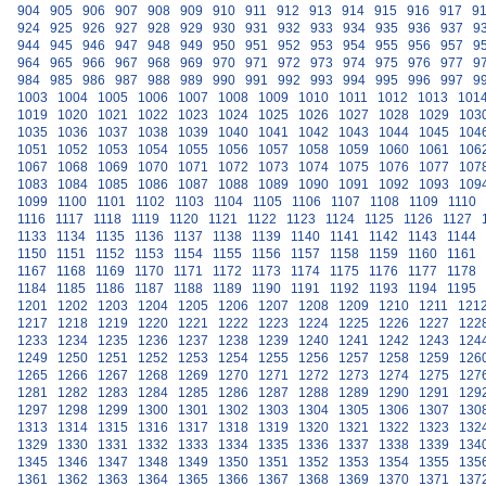
904
905
906
907
908
909
910
911
912
913
914
915
916
917
9
924
925
926
927
928
929
930
931
932
933
934
935
936
937
9
944
945
946
947
948
949
950
951
952
953
954
955
956
957
9
964
965
966
967
968
969
970
971
972
973
974
975
976
977
9
984
985
986
987
988
989
990
991
992
993
994
995
996
997
9
1003
1004
1005
1006
1007
1008
1009
1010
1011
1012
1013
101
1019
1020
1021
1022
1023
1024
1025
1026
1027
1028
1029
103
1035
1036
1037
1038
1039
1040
1041
1042
1043
1044
1045
104
1051
1052
1053
1054
1055
1056
1057
1058
1059
1060
1061
106
1067
1068
1069
1070
1071
1072
1073
1074
1075
1076
1077
107
1083
1084
1085
1086
1087
1088
1089
1090
1091
1092
1093
109
1099
1100
1101
1102
1103
1104
1105
1106
1107
1108
1109
1110
1116
1117
1118
1119
1120
1121
1122
1123
1124
1125
1126
1127
1133
1134
1135
1136
1137
1138
1139
1140
1141
1142
1143
1144
1150
1151
1152
1153
1154
1155
1156
1157
1158
1159
1160
1161
1167
1168
1169
1170
1171
1172
1173
1174
1175
1176
1177
1178
1184
1185
1186
1187
1188
1189
1190
1191
1192
1193
1194
1195
1201
1202
1203
1204
1205
1206
1207
1208
1209
1210
1211
121
1217
1218
1219
1220
1221
1222
1223
1224
1225
1226
1227
122
1233
1234
1235
1236
1237
1238
1239
1240
1241
1242
1243
124
1249
1250
1251
1252
1253
1254
1255
1256
1257
1258
1259
126
1265
1266
1267
1268
1269
1270
1271
1272
1273
1274
1275
127
1281
1282
1283
1284
1285
1286
1287
1288
1289
1290
1291
129
1297
1298
1299
1300
1301
1302
1303
1304
1305
1306
1307
130
1313
1314
1315
1316
1317
1318
1319
1320
1321
1322
1323
132
1329
1330
1331
1332
1333
1334
1335
1336
1337
1338
1339
134
1345
1346
1347
1348
1349
1350
1351
1352
1353
1354
1355
135
1361
1362
1363
1364
1365
1366
1367
1368
1369
1370
1371
137