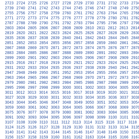
2723
2724
2725
2726
2727
2728
2729
2730
2731
2732
2733
273
2739
2740
2741
2742
2743
2744
2745
2746
2747
2748
2749
275
2755
2756
2757
2758
2759
2760
2761
2762
2763
2764
2765
276
2771
2772
2773
2774
2775
2776
2777
2778
2779
2780
2781
278
2787
2788
2789
2790
2791
2792
2793
2794
2795
2796
2797
279
2803
2804
2805
2806
2807
2808
2809
2810
2811
2812
2813
281
2819
2820
2821
2822
2823
2824
2825
2826
2827
2828
2829
283
2835
2836
2837
2838
2839
2840
2841
2842
2843
2844
2845
284
2851
2852
2853
2854
2855
2856
2857
2858
2859
2860
2861
286
2867
2868
2869
2870
2871
2872
2873
2874
2875
2876
2877
287
2883
2884
2885
2886
2887
2888
2889
2890
2891
2892
2893
289
2899
2900
2901
2902
2903
2904
2905
2906
2907
2908
2909
291
2915
2916
2917
2918
2919
2920
2921
2922
2923
2924
2925
292
2931
2932
2933
2934
2935
2936
2937
2938
2939
2940
2941
294
2947
2948
2949
2950
2951
2952
2953
2954
2955
2956
2957
295
2963
2964
2965
2966
2967
2968
2969
2970
2971
2972
2973
297
2979
2980
2981
2982
2983
2984
2985
2986
2987
2988
2989
299
2995
2996
2997
2998
2999
3000
3001
3002
3003
3004
3005
300
3011
3012
3013
3014
3015
3016
3017
3018
3019
3020
3021
302
3027
3028
3029
3030
3031
3032
3033
3034
3035
3036
3037
303
3043
3044
3045
3046
3047
3048
3049
3050
3051
3052
3053
305
3059
3060
3061
3062
3063
3064
3065
3066
3067
3068
3069
307
3075
3076
3077
3078
3079
3080
3081
3082
3083
3084
3085
308
3091
3092
3093
3094
3095
3096
3097
3098
3099
3100
3101
310
3107
3108
3109
3110
3111
3112
3113
3114
3115
3116
3117
3118
3124
3125
3126
3127
3128
3129
3130
3131
3132
3133
3134
313
3140
3141
3142
3143
3144
3145
3146
3147
3148
3149
3150
315
3156
3157
3158
3159
3160
3161
3162
3163
3164
3165
3166
316