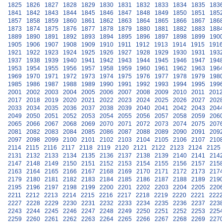
1825
1826
1827
1828
1829
1830
1831
1832
1833
1834
1835
183
1841
1842
1843
1844
1845
1846
1847
1848
1849
1850
1851
185
1857
1858
1859
1860
1861
1862
1863
1864
1865
1866
1867
186
1873
1874
1875
1876
1877
1878
1879
1880
1881
1882
1883
188
1889
1890
1891
1892
1893
1894
1895
1896
1897
1898
1899
190
1905
1906
1907
1908
1909
1910
1911
1912
1913
1914
1915
191
1921
1922
1923
1924
1925
1926
1927
1928
1929
1930
1931
193
1937
1938
1939
1940
1941
1942
1943
1944
1945
1946
1947
194
1953
1954
1955
1956
1957
1958
1959
1960
1961
1962
1963
196
1969
1970
1971
1972
1973
1974
1975
1976
1977
1978
1979
198
1985
1986
1987
1988
1989
1990
1991
1992
1993
1994
1995
199
2001
2002
2003
2004
2005
2006
2007
2008
2009
2010
2011
201
2017
2018
2019
2020
2021
2022
2023
2024
2025
2026
2027
202
2033
2034
2035
2036
2037
2038
2039
2040
2041
2042
2043
204
2049
2050
2051
2052
2053
2054
2055
2056
2057
2058
2059
206
2065
2066
2067
2068
2069
2070
2071
2072
2073
2074
2075
207
2081
2082
2083
2084
2085
2086
2087
2088
2089
2090
2091
209
2097
2098
2099
2100
2101
2102
2103
2104
2105
2106
2107
210
2114
2115
2116
2117
2118
2119
2120
2121
2122
2123
2124
2125
2131
2132
2133
2134
2135
2136
2137
2138
2139
2140
2141
214
2147
2148
2149
2150
2151
2152
2153
2154
2155
2156
2157
215
2163
2164
2165
2166
2167
2168
2169
2170
2171
2172
2173
217
2179
2180
2181
2182
2183
2184
2185
2186
2187
2188
2189
219
2195
2196
2197
2198
2199
2200
2201
2202
2203
2204
2205
220
2211
2212
2213
2214
2215
2216
2217
2218
2219
2220
2221
222
2227
2228
2229
2230
2231
2232
2233
2234
2235
2236
2237
223
2243
2244
2245
2246
2247
2248
2249
2250
2251
2252
2253
225
2259
2260
2261
2262
2263
2264
2265
2266
2267
2268
2269
227