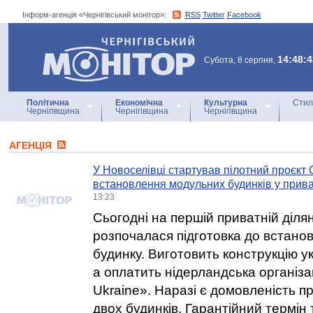
Інформ-агенція «Чернігівський монітор»:
RSS
Twitter
Facebook
Інформ-агенція
«Чернігівський монітор»
14:48:4
Субота, 8 серпня,
Політична
Економічна
Культурна
Стил
Чернігівщина
Чернігівщина
Чернігівщина
АГЕНЦIЯ
У Новоселівці стартував пілотний проєкт 
встановлення модульних будинків у прива
13:23
Сьогодні на першій приватній ділян
розпочалася підготовка до встано
будинку. Виготовить конструкцію у
а оплатить нідерландська організ
Ukraine». Наразі є домовленість п
двох будинків. Гарантійний термін 