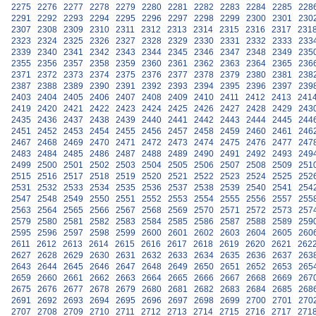
2275
2276
2277
2278
2279
2280
2281
2282
2283
2284
2285
228
2291
2292
2293
2294
2295
2296
2297
2298
2299
2300
2301
230
2307
2308
2309
2310
2311
2312
2313
2314
2315
2316
2317
231
2323
2324
2325
2326
2327
2328
2329
2330
2331
2332
2333
233
2339
2340
2341
2342
2343
2344
2345
2346
2347
2348
2349
235
2355
2356
2357
2358
2359
2360
2361
2362
2363
2364
2365
236
2371
2372
2373
2374
2375
2376
2377
2378
2379
2380
2381
238
2387
2388
2389
2390
2391
2392
2393
2394
2395
2396
2397
239
2403
2404
2405
2406
2407
2408
2409
2410
2411
2412
2413
241
2419
2420
2421
2422
2423
2424
2425
2426
2427
2428
2429
243
2435
2436
2437
2438
2439
2440
2441
2442
2443
2444
2445
244
2451
2452
2453
2454
2455
2456
2457
2458
2459
2460
2461
246
2467
2468
2469
2470
2471
2472
2473
2474
2475
2476
2477
247
2483
2484
2485
2486
2487
2488
2489
2490
2491
2492
2493
249
2499
2500
2501
2502
2503
2504
2505
2506
2507
2508
2509
251
2515
2516
2517
2518
2519
2520
2521
2522
2523
2524
2525
252
2531
2532
2533
2534
2535
2536
2537
2538
2539
2540
2541
254
2547
2548
2549
2550
2551
2552
2553
2554
2555
2556
2557
255
2563
2564
2565
2566
2567
2568
2569
2570
2571
2572
2573
257
2579
2580
2581
2582
2583
2584
2585
2586
2587
2588
2589
259
2595
2596
2597
2598
2599
2600
2601
2602
2603
2604
2605
260
2611
2612
2613
2614
2615
2616
2617
2618
2619
2620
2621
262
2627
2628
2629
2630
2631
2632
2633
2634
2635
2636
2637
263
2643
2644
2645
2646
2647
2648
2649
2650
2651
2652
2653
265
2659
2660
2661
2662
2663
2664
2665
2666
2667
2668
2669
267
2675
2676
2677
2678
2679
2680
2681
2682
2683
2684
2685
268
2691
2692
2693
2694
2695
2696
2697
2698
2699
2700
2701
270
2707
2708
2709
2710
2711
2712
2713
2714
2715
2716
2717
271