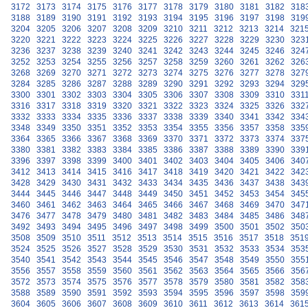
3172
3173
3174
3175
3176
3177
3178
3179
3180
3181
3182
318
3188
3189
3190
3191
3192
3193
3194
3195
3196
3197
3198
319
3204
3205
3206
3207
3208
3209
3210
3211
3212
3213
3214
321
3220
3221
3222
3223
3224
3225
3226
3227
3228
3229
3230
323
3236
3237
3238
3239
3240
3241
3242
3243
3244
3245
3246
324
3252
3253
3254
3255
3256
3257
3258
3259
3260
3261
3262
326
3268
3269
3270
3271
3272
3273
3274
3275
3276
3277
3278
327
3284
3285
3286
3287
3288
3289
3290
3291
3292
3293
3294
329
3300
3301
3302
3303
3304
3305
3306
3307
3308
3309
3310
331
3316
3317
3318
3319
3320
3321
3322
3323
3324
3325
3326
332
3332
3333
3334
3335
3336
3337
3338
3339
3340
3341
3342
334
3348
3349
3350
3351
3352
3353
3354
3355
3356
3357
3358
335
3364
3365
3366
3367
3368
3369
3370
3371
3372
3373
3374
337
3380
3381
3382
3383
3384
3385
3386
3387
3388
3389
3390
339
3396
3397
3398
3399
3400
3401
3402
3403
3404
3405
3406
340
3412
3413
3414
3415
3416
3417
3418
3419
3420
3421
3422
342
3428
3429
3430
3431
3432
3433
3434
3435
3436
3437
3438
343
3444
3445
3446
3447
3448
3449
3450
3451
3452
3453
3454
345
3460
3461
3462
3463
3464
3465
3466
3467
3468
3469
3470
347
3476
3477
3478
3479
3480
3481
3482
3483
3484
3485
3486
348
3492
3493
3494
3495
3496
3497
3498
3499
3500
3501
3502
350
3508
3509
3510
3511
3512
3513
3514
3515
3516
3517
3518
351
3524
3525
3526
3527
3528
3529
3530
3531
3532
3533
3534
353
3540
3541
3542
3543
3544
3545
3546
3547
3548
3549
3550
355
3556
3557
3558
3559
3560
3561
3562
3563
3564
3565
3566
356
3572
3573
3574
3575
3576
3577
3578
3579
3580
3581
3582
358
3588
3589
3590
3591
3592
3593
3594
3595
3596
3597
3598
359
3604
3605
3606
3607
3608
3609
3610
3611
3612
3613
3614
361