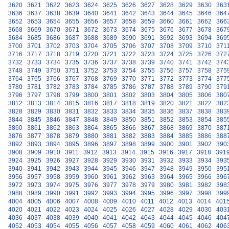
3620
3621
3622
3623
3624
3625
3626
3627
3628
3629
3630
363
3636
3637
3638
3639
3640
3641
3642
3643
3644
3645
3646
364
3652
3653
3654
3655
3656
3657
3658
3659
3660
3661
3662
366
3668
3669
3670
3671
3672
3673
3674
3675
3676
3677
3678
367
3684
3685
3686
3687
3688
3689
3690
3691
3692
3693
3694
369
3700
3701
3702
3703
3704
3705
3706
3707
3708
3709
3710
371
3716
3717
3718
3719
3720
3721
3722
3723
3724
3725
3726
372
3732
3733
3734
3735
3736
3737
3738
3739
3740
3741
3742
374
3748
3749
3750
3751
3752
3753
3754
3755
3756
3757
3758
375
3764
3765
3766
3767
3768
3769
3770
3771
3772
3773
3774
377
3780
3781
3782
3783
3784
3785
3786
3787
3788
3789
3790
379
3796
3797
3798
3799
3800
3801
3802
3803
3804
3805
3806
380
3812
3813
3814
3815
3816
3817
3818
3819
3820
3821
3822
382
3828
3829
3830
3831
3832
3833
3834
3835
3836
3837
3838
383
3844
3845
3846
3847
3848
3849
3850
3851
3852
3853
3854
385
3860
3861
3862
3863
3864
3865
3866
3867
3868
3869
3870
387
3876
3877
3878
3879
3880
3881
3882
3883
3884
3885
3886
388
3892
3893
3894
3895
3896
3897
3898
3899
3900
3901
3902
390
3908
3909
3910
3911
3912
3913
3914
3915
3916
3917
3918
391
3924
3925
3926
3927
3928
3929
3930
3931
3932
3933
3934
393
3940
3941
3942
3943
3944
3945
3946
3947
3948
3949
3950
395
3956
3957
3958
3959
3960
3961
3962
3963
3964
3965
3966
396
3972
3973
3974
3975
3976
3977
3978
3979
3980
3981
3982
398
3988
3989
3990
3991
3992
3993
3994
3995
3996
3997
3998
399
4004
4005
4006
4007
4008
4009
4010
4011
4012
4013
4014
401
4020
4021
4022
4023
4024
4025
4026
4027
4028
4029
4030
403
4036
4037
4038
4039
4040
4041
4042
4043
4044
4045
4046
404
4052
4053
4054
4055
4056
4057
4058
4059
4060
4061
4062
406