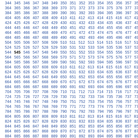
344
345
346
347
348
349
350
351
352
353
354
355
356
357
3
364
365
366
367
368
369
370
371
372
373
374
375
376
377
3
384
385
386
387
388
389
390
391
392
393
394
395
396
397
3
404
405
406
407
408
409
410
411
412
413
414
415
416
417
4
424
425
426
427
428
429
430
431
432
433
434
435
436
437
4
444
445
446
447
448
449
450
451
452
453
454
455
456
457
4
464
465
466
467
468
469
470
471
472
473
474
475
476
477
4
484
485
486
487
488
489
490
491
492
493
494
495
496
497
4
504
505
506
507
508
509
510
511
512
513
514
515
516
517
5
524
525
526
527
528
529
530
531
532
533
534
535
536
537
5
544
545
546
547
548
549
550
551
552
553
554
555
556
557
5
564
565
566
567
568
569
570
571
572
573
574
575
576
577
5
584
585
586
587
588
589
590
591
592
593
594
595
596
597
5
604
605
606
607
608
609
610
611
612
613
614
615
616
617
6
624
625
626
627
628
629
630
631
632
633
634
635
636
637
6
644
645
646
647
648
649
650
651
652
653
654
655
656
657
6
664
665
666
667
668
669
670
671
672
673
674
675
676
677
6
684
685
686
687
688
689
690
691
692
693
694
695
696
697
6
704
705
706
707
708
709
710
711
712
713
714
715
716
717
7
724
725
726
727
728
729
730
731
732
733
734
735
736
737
7
744
745
746
747
748
749
750
751
752
753
754
755
756
757
7
764
765
766
767
768
769
770
771
772
773
774
775
776
777
7
784
785
786
787
788
789
790
791
792
793
794
795
796
797
7
804
805
806
807
808
809
810
811
812
813
814
815
816
817
8
824
825
826
827
828
829
830
831
832
833
834
835
836
837
8
844
845
846
847
848
849
850
851
852
853
854
855
856
857
8
864
865
866
867
868
869
870
871
872
873
874
875
876
877
8
884
885
886
887
888
889
890
891
892
893
894
895
896
897
8