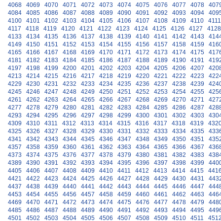
4068
4069
4070
4071
4072
4073
4074
4075
4076
4077
4078
407
4084
4085
4086
4087
4088
4089
4090
4091
4092
4093
4094
409
4100
4101
4102
4103
4104
4105
4106
4107
4108
4109
4110
4111
4117
4118
4119
4120
4121
4122
4123
4124
4125
4126
4127
4128
4133
4134
4135
4136
4137
4138
4139
4140
4141
4142
4143
414
4149
4150
4151
4152
4153
4154
4155
4156
4157
4158
4159
416
4165
4166
4167
4168
4169
4170
4171
4172
4173
4174
4175
417
4181
4182
4183
4184
4185
4186
4187
4188
4189
4190
4191
419
4197
4198
4199
4200
4201
4202
4203
4204
4205
4206
4207
420
4213
4214
4215
4216
4217
4218
4219
4220
4221
4222
4223
422
4229
4230
4231
4232
4233
4234
4235
4236
4237
4238
4239
424
4245
4246
4247
4248
4249
4250
4251
4252
4253
4254
4255
425
4261
4262
4263
4264
4265
4266
4267
4268
4269
4270
4271
427
4277
4278
4279
4280
4281
4282
4283
4284
4285
4286
4287
428
4293
4294
4295
4296
4297
4298
4299
4300
4301
4302
4303
430
4309
4310
4311
4312
4313
4314
4315
4316
4317
4318
4319
432
4325
4326
4327
4328
4329
4330
4331
4332
4333
4334
4335
433
4341
4342
4343
4344
4345
4346
4347
4348
4349
4350
4351
435
4357
4358
4359
4360
4361
4362
4363
4364
4365
4366
4367
436
4373
4374
4375
4376
4377
4378
4379
4380
4381
4382
4383
438
4389
4390
4391
4392
4393
4394
4395
4396
4397
4398
4399
440
4405
4406
4407
4408
4409
4410
4411
4412
4413
4414
4415
441
4421
4422
4423
4424
4425
4426
4427
4428
4429
4430
4431
443
4437
4438
4439
4440
4441
4442
4443
4444
4445
4446
4447
444
4453
4454
4455
4456
4457
4458
4459
4460
4461
4462
4463
446
4469
4470
4471
4472
4473
4474
4475
4476
4477
4478
4479
448
4485
4486
4487
4488
4489
4490
4491
4492
4493
4494
4495
449
4501
4502
4503
4504
4505
4506
4507
4508
4509
4510
4511
451