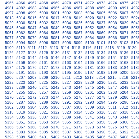
4965
4966
4967
4968
4969
4970
4971
4972
4973
4974
4975
497
4981
4982
4983
4984
4985
4986
4987
4988
4989
4990
4991
499
4997
4998
4999
5000
5001
5002
5003
5004
5005
5006
5007
500
5013
5014
5015
5016
5017
5018
5019
5020
5021
5022
5023
502
5029
5030
5031
5032
5033
5034
5035
5036
5037
5038
5039
504
5045
5046
5047
5048
5049
5050
5051
5052
5053
5054
5055
505
5061
5062
5063
5064
5065
5066
5067
5068
5069
5070
5071
507
5077
5078
5079
5080
5081
5082
5083
5084
5085
5086
5087
508
5093
5094
5095
5096
5097
5098
5099
5100
5101
5102
5103
510
5109
5110
5111
5112
5113
5114
5115
5116
5117
5118
5119
5120
5126
5127
5128
5129
5130
5131
5132
5133
5134
5135
5136
513
5142
5143
5144
5145
5146
5147
5148
5149
5150
5151
5152
515
5158
5159
5160
5161
5162
5163
5164
5165
5166
5167
5168
516
5174
5175
5176
5177
5178
5179
5180
5181
5182
5183
5184
518
5190
5191
5192
5193
5194
5195
5196
5197
5198
5199
5200
520
5206
5207
5208
5209
5210
5211
5212
5213
5214
5215
5216
521
5222
5223
5224
5225
5226
5227
5228
5229
5230
5231
5232
523
5238
5239
5240
5241
5242
5243
5244
5245
5246
5247
5248
524
5254
5255
5256
5257
5258
5259
5260
5261
5262
5263
5264
526
5270
5271
5272
5273
5274
5275
5276
5277
5278
5279
5280
528
5286
5287
5288
5289
5290
5291
5292
5293
5294
5295
5296
529
5302
5303
5304
5305
5306
5307
5308
5309
5310
5311
5312
531
5318
5319
5320
5321
5322
5323
5324
5325
5326
5327
5328
532
5334
5335
5336
5337
5338
5339
5340
5341
5342
5343
5344
534
5350
5351
5352
5353
5354
5355
5356
5357
5358
5359
5360
536
5366
5367
5368
5369
5370
5371
5372
5373
5374
5375
5376
537
5382
5383
5384
5385
5386
5387
5388
5389
5390
5391
5392
539
5398
5399
5400
5401
5402
5403
5404
5405
5406
5407
5408
540