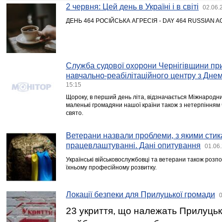
2 червня: Цей день в Україні і в світі
02.06.
ДЕНЬ 464 РОСІЙСЬКА АГРЕСІЯ - DAY 464 RUSSIAN 
Служба судової охорони Чернігівщини пр
навчально-реабілітаційного центру з Днем
15:15
Щороку, в перший день літа, відзначається Міжнародни
маленькі громадяни нашої країни також з нетерпінням 
свято.
Ветерани назвали проблеми, з якими сти
працевлаштуванні. Дані опитування
01.06
Українські військовослужбовці та ветерани також розп
їхньому професійному розвитку.
Локації безпеки для Прилуцької громади
0
23 укриття, що належать Прилуцькій