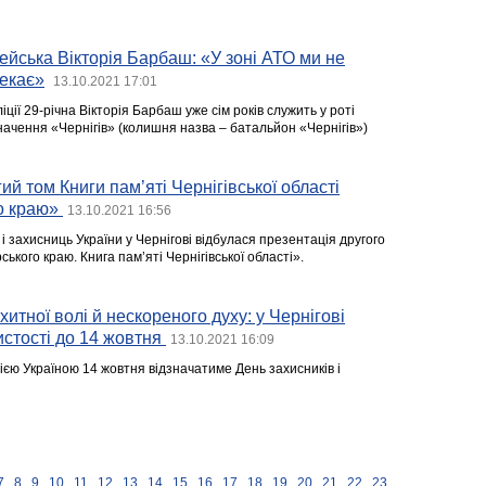
цейська Вікторія Барбаш: «У зоні АТО ми не
чекає»
13.10.2021 17:01
ії 29-річна Вікторія Барбаш уже сім років служить у роті
начення «Чернігів» (колишня назва – батальйон «Чернігів»)
ий том Книги пам’яті Чернігівської області
го краю»
13.10.2021 16:56
 і захисниць України у Чернігові відбулася презентація другого
ського краю. Книга пам’яті Чернігівської області».
итної волі й нескореного духу: у Чернігові
стості до 14 жовтня
13.10.2021 16:09
ією Україною 14 жовтня відзначатиме День захисників і
7
8
9
10
11
12
13
14
15
16
17
18
19
20
21
22
23