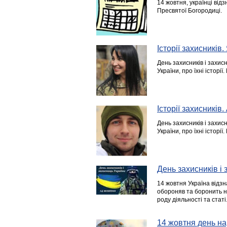
14 жовтня, українці від
Пресвятої Богородиці.
Історії захисникі
День захисників і захисн
України, про їхні істор
Історії захисників
День захисників і захисн
України, про їхні історі
День захисників і 
14 жовтня Україна відзна
обороняв та боронить ни
роду діяльності та статі
14 жовтня день на