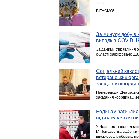
11:13
ВІТАЄМО!
За минулу добу в 
випадків COVID-1
За даними Управління о
області зафіксовано 116
Соціальний захист
ветеранських орга
засідання координ
Напередодні Дня захисни
засідання координаційн
Родинам загиблих 
відзнаку «Захисни
У Чернігові напередодні 
М.Попудренка відбулися 
військовослужбовців, пр