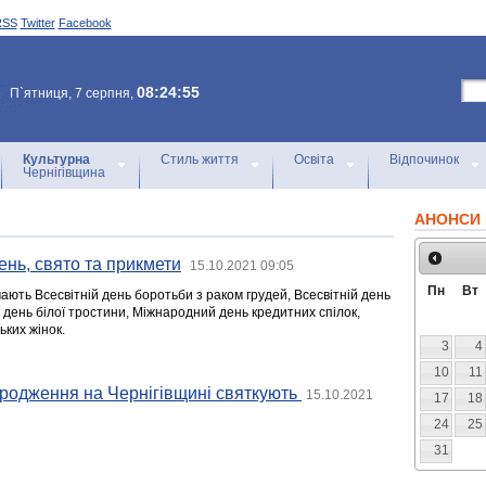
RSS
Twitter
Facebook
08:24:55
П`ятниця, 7 серпня,
Культурна
Стиль життя
Освіта
Відпочинок
Чернігівщина
АНОНСИ 
ень, свято та прикмети
15.10.2021 09:05
Пн
Вт
ачають Всесвітній день боротьби з раком грудей, Всесвітній день
 день білої тростини, Міжнародний день кредитних спілок,
ких жінок.
3
4
10
11
ародження на Чернігівщині святкують
15.10.2021
17
18
24
25
31