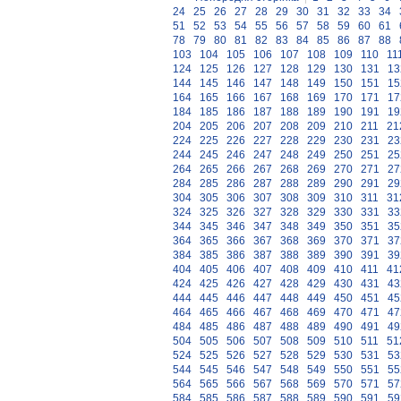
24
25
26
27
28
29
30
31
32
33
34
51
52
53
54
55
56
57
58
59
60
61
78
79
80
81
82
83
84
85
86
87
88
103
104
105
106
107
108
109
110
11
124
125
126
127
128
129
130
131
13
144
145
146
147
148
149
150
151
15
164
165
166
167
168
169
170
171
17
184
185
186
187
188
189
190
191
19
204
205
206
207
208
209
210
211
21
224
225
226
227
228
229
230
231
23
244
245
246
247
248
249
250
251
25
264
265
266
267
268
269
270
271
27
284
285
286
287
288
289
290
291
29
304
305
306
307
308
309
310
311
31
324
325
326
327
328
329
330
331
33
344
345
346
347
348
349
350
351
35
364
365
366
367
368
369
370
371
37
384
385
386
387
388
389
390
391
39
404
405
406
407
408
409
410
411
41
424
425
426
427
428
429
430
431
43
444
445
446
447
448
449
450
451
45
464
465
466
467
468
469
470
471
47
484
485
486
487
488
489
490
491
49
504
505
506
507
508
509
510
511
51
524
525
526
527
528
529
530
531
53
544
545
546
547
548
549
550
551
55
564
565
566
567
568
569
570
571
57
584
585
586
587
588
589
590
591
59