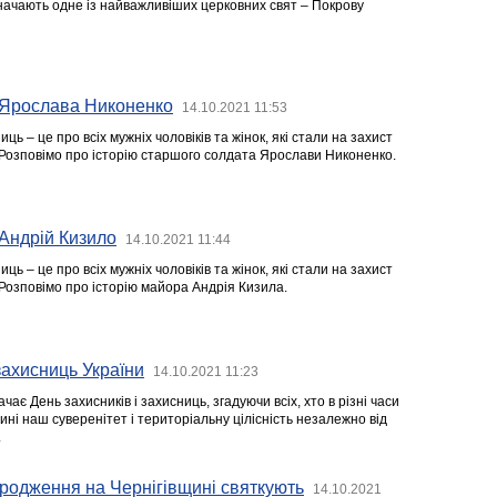
значають одне із найважливіших церковних свят – Покрову
в. Ярослава Никоненко
14.10.2021 11:53
иць – це про всіх мужніх чоловіків та жінок, які стали на захист
ії. Розповімо про історію старшого солдата Ярослави Никоненко.
. Андрій Кизило
14.10.2021 11:44
иць – це про всіх мужніх чоловіків та жінок, які стали на захист
ї. Розповімо про історію майора Андрія Кизила.
захисниць України
14.10.2021 11:23
чає День захисників і захисниць, згадуючи всіх, хто в різні часи
ні наш суверенітет і територіальну цілісність незалежно від
.
родження на Чернігівщині святкують
14.10.2021