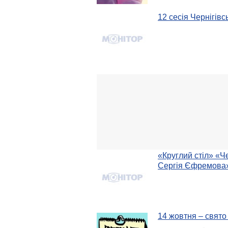
12 сесія Чернігівс
«Круглий стіл» «Че
Сергія Єфремова
14 жовтня – свят