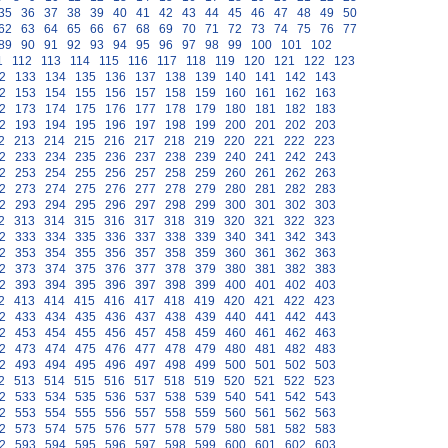
35
36
37
38
39
40
41
42
43
44
45
46
47
48
49
50
62
63
64
65
66
67
68
69
70
71
72
73
74
75
76
77
89
90
91
92
93
94
95
96
97
98
99
100
101
102
1
112
113
114
115
116
117
118
119
120
121
122
123
2
133
134
135
136
137
138
139
140
141
142
143
2
153
154
155
156
157
158
159
160
161
162
163
2
173
174
175
176
177
178
179
180
181
182
183
2
193
194
195
196
197
198
199
200
201
202
203
2
213
214
215
216
217
218
219
220
221
222
223
2
233
234
235
236
237
238
239
240
241
242
243
2
253
254
255
256
257
258
259
260
261
262
263
2
273
274
275
276
277
278
279
280
281
282
283
2
293
294
295
296
297
298
299
300
301
302
303
2
313
314
315
316
317
318
319
320
321
322
323
2
333
334
335
336
337
338
339
340
341
342
343
2
353
354
355
356
357
358
359
360
361
362
363
2
373
374
375
376
377
378
379
380
381
382
383
2
393
394
395
396
397
398
399
400
401
402
403
2
413
414
415
416
417
418
419
420
421
422
423
2
433
434
435
436
437
438
439
440
441
442
443
2
453
454
455
456
457
458
459
460
461
462
463
2
473
474
475
476
477
478
479
480
481
482
483
2
493
494
495
496
497
498
499
500
501
502
503
2
513
514
515
516
517
518
519
520
521
522
523
2
533
534
535
536
537
538
539
540
541
542
543
2
553
554
555
556
557
558
559
560
561
562
563
2
573
574
575
576
577
578
579
580
581
582
583
2
593
594
595
596
597
598
599
600
601
602
603