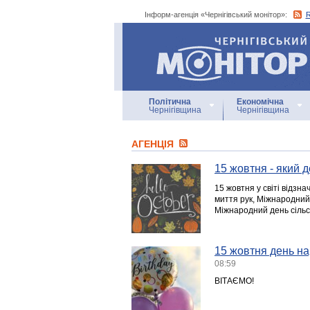
Інформ-агенція «Чернігівський монітор»:
Інформ-агенція
«Чернігівський монітор»
Політична
Економічна
Чернігівщина
Чернігівщина
АГЕНЦIЯ
15 жовтня - який д
15 жовтня у світі відзн
миття рук, Міжнародний
Міжнародний день сільсь
15 жовтня день н
08:59
ВІТАЄМО!