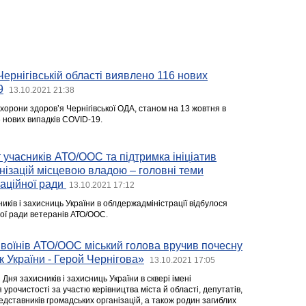
Чернігівській області виявлено 116 нових
9
13.10.2021 21:38
хорони здоров’я Чернігівської ОДА, станом на 13 жовтня в
 нових випадків COVID-19.
 учасників АТО/ООС та підтримка ініціатив
нізацій місцевою владою – головні теми
аційної ради
13.10.2021 17:12
ків і захисниць України в облдержадміністрації відбулося
ої ради ветеранів АТО/ООС.
воїнів АТО/ООС міський голова вручив почесну
к України - Герой Чернігова»
13.10.2021 17:05
Дня захисників і захисниць України в сквері імені
урочистості за участю керівництва міста й області, депутатів,
едставників громадських організацій, а також родин загиблих