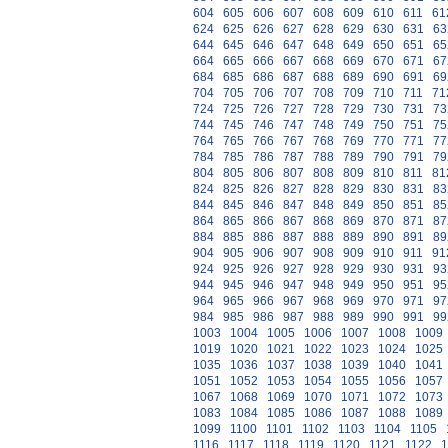
604
605
606
607
608
609
610
611
61
624
625
626
627
628
629
630
631
63
644
645
646
647
648
649
650
651
65
664
665
666
667
668
669
670
671
67
684
685
686
687
688
689
690
691
69
704
705
706
707
708
709
710
711
71
724
725
726
727
728
729
730
731
73
744
745
746
747
748
749
750
751
75
764
765
766
767
768
769
770
771
77
784
785
786
787
788
789
790
791
79
804
805
806
807
808
809
810
811
81
824
825
826
827
828
829
830
831
83
844
845
846
847
848
849
850
851
85
864
865
866
867
868
869
870
871
87
884
885
886
887
888
889
890
891
89
904
905
906
907
908
909
910
911
91
924
925
926
927
928
929
930
931
93
944
945
946
947
948
949
950
951
95
964
965
966
967
968
969
970
971
97
984
985
986
987
988
989
990
991
99
1003
1004
1005
1006
1007
1008
1009
1019
1020
1021
1022
1023
1024
1025
1035
1036
1037
1038
1039
1040
1041
1051
1052
1053
1054
1055
1056
1057
1067
1068
1069
1070
1071
1072
1073
1083
1084
1085
1086
1087
1088
1089
1099
1100
1101
1102
1103
1104
1105
1116
1117
1118
1119
1120
1121
1122
1