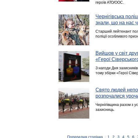
героїв АТО/ООС.
Чернігівська полі
знали, що на нас 
Старший лейтенант поліц
поліції особливого приз
Вийшов у світ друг
«Герої Сіверсько
З нагоди Дня захисників
тому збірки «Герої Сівер
Свято людей непох
розпочалися урочи
Чернігівщина разом з ус
захисниць.
Попередня сторінка
|
1
2
3
4
5
6