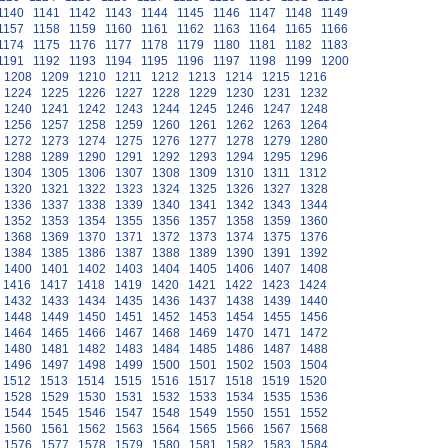
1140
1141
1142
1143
1144
1145
1146
1147
1148
1149
1157
1158
1159
1160
1161
1162
1163
1164
1165
1166
1174
1175
1176
1177
1178
1179
1180
1181
1182
1183
1191
1192
1193
1194
1195
1196
1197
1198
1199
1200
1208
1209
1210
1211
1212
1213
1214
1215
1216
1224
1225
1226
1227
1228
1229
1230
1231
1232
1240
1241
1242
1243
1244
1245
1246
1247
1248
1256
1257
1258
1259
1260
1261
1262
1263
1264
1272
1273
1274
1275
1276
1277
1278
1279
1280
1288
1289
1290
1291
1292
1293
1294
1295
1296
1304
1305
1306
1307
1308
1309
1310
1311
1312
1320
1321
1322
1323
1324
1325
1326
1327
1328
1336
1337
1338
1339
1340
1341
1342
1343
1344
1352
1353
1354
1355
1356
1357
1358
1359
1360
1368
1369
1370
1371
1372
1373
1374
1375
1376
1384
1385
1386
1387
1388
1389
1390
1391
1392
1400
1401
1402
1403
1404
1405
1406
1407
1408
1416
1417
1418
1419
1420
1421
1422
1423
1424
1432
1433
1434
1435
1436
1437
1438
1439
1440
1448
1449
1450
1451
1452
1453
1454
1455
1456
1464
1465
1466
1467
1468
1469
1470
1471
1472
1480
1481
1482
1483
1484
1485
1486
1487
1488
1496
1497
1498
1499
1500
1501
1502
1503
1504
1512
1513
1514
1515
1516
1517
1518
1519
1520
1528
1529
1530
1531
1532
1533
1534
1535
1536
1544
1545
1546
1547
1548
1549
1550
1551
1552
1560
1561
1562
1563
1564
1565
1566
1567
1568
1576
1577
1578
1579
1580
1581
1582
1583
1584