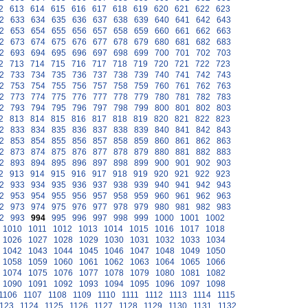
2
613
614
615
616
617
618
619
620
621
622
623
2
633
634
635
636
637
638
639
640
641
642
643
2
653
654
655
656
657
658
659
660
661
662
663
2
673
674
675
676
677
678
679
680
681
682
683
2
693
694
695
696
697
698
699
700
701
702
703
2
713
714
715
716
717
718
719
720
721
722
723
2
733
734
735
736
737
738
739
740
741
742
743
2
753
754
755
756
757
758
759
760
761
762
763
2
773
774
775
776
777
778
779
780
781
782
783
2
793
794
795
796
797
798
799
800
801
802
803
2
813
814
815
816
817
818
819
820
821
822
823
2
833
834
835
836
837
838
839
840
841
842
843
2
853
854
855
856
857
858
859
860
861
862
863
2
873
874
875
876
877
878
879
880
881
882
883
2
893
894
895
896
897
898
899
900
901
902
903
2
913
914
915
916
917
918
919
920
921
922
923
2
933
934
935
936
937
938
939
940
941
942
943
2
953
954
955
956
957
958
959
960
961
962
963
2
973
974
975
976
977
978
979
980
981
982
983
2
993
994
995
996
997
998
999
1000
1001
1002
1010
1011
1012
1013
1014
1015
1016
1017
1018
1026
1027
1028
1029
1030
1031
1032
1033
1034
1042
1043
1044
1045
1046
1047
1048
1049
1050
1058
1059
1060
1061
1062
1063
1064
1065
1066
1074
1075
1076
1077
1078
1079
1080
1081
1082
1090
1091
1092
1093
1094
1095
1096
1097
1098
1106
1107
1108
1109
1110
1111
1112
1113
1114
1115
123
1124
1125
1126
1127
1128
1129
1130
1131
1132