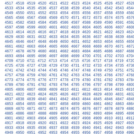
4517
4518
4519
4520
4521
4522
4523
4524
4525
4526
4527
452
4533
4534
4535
4536
4537
4538
4539
4540
4541
4542
4543
454
4549
4550
4551
4552
4553
4554
4555
4556
4557
4558
4559
456
4565
4566
4567
4568
4569
4570
4571
4572
4573
4574
4575
457
4581
4582
4583
4584
4585
4586
4587
4588
4589
4590
4591
459
4597
4598
4599
4600
4601
4602
4603
4604
4605
4606
4607
460
4613
4614
4615
4616
4617
4618
4619
4620
4621
4622
4623
462
4629
4630
4631
4632
4633
4634
4635
4636
4637
4638
4639
464
4645
4646
4647
4648
4649
4650
4651
4652
4653
4654
4655
465
4661
4662
4663
4664
4665
4666
4667
4668
4669
4670
4671
467
4677
4678
4679
4680
4681
4682
4683
4684
4685
4686
4687
468
4693
4694
4695
4696
4697
4698
4699
4700
4701
4702
4703
470
4709
4710
4711
4712
4713
4714
4715
4716
4717
4718
4719
472
4725
4726
4727
4728
4729
4730
4731
4732
4733
4734
4735
473
4741
4742
4743
4744
4745
4746
4747
4748
4749
4750
4751
475
4757
4758
4759
4760
4761
4762
4763
4764
4765
4766
4767
476
4773
4774
4775
4776
4777
4778
4779
4780
4781
4782
4783
478
4789
4790
4791
4792
4793
4794
4795
4796
4797
4798
4799
480
4805
4806
4807
4808
4809
4810
4811
4812
4813
4814
4815
481
4821
4822
4823
4824
4825
4826
4827
4828
4829
4830
4831
483
4837
4838
4839
4840
4841
4842
4843
4844
4845
4846
4847
484
4853
4854
4855
4856
4857
4858
4859
4860
4861
4862
4863
486
4869
4870
4871
4872
4873
4874
4875
4876
4877
4878
4879
488
4885
4886
4887
4888
4889
4890
4891
4892
4893
4894
4895
489
4901
4902
4903
4904
4905
4906
4907
4908
4909
4910
4911
491
4917
4918
4919
4920
4921
4922
4923
4924
4925
4926
4927
492
4933
4934
4935
4936
4937
4938
4939
4940
4941
4942
4943
494
4949
4950
4951
4952
4953
4954
4955
4956
4957
4958
4959
496