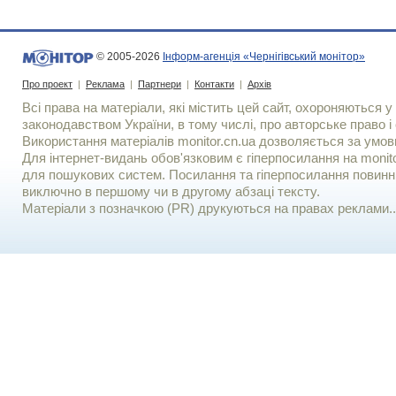
© 2005-2026
Інформ-агенція «Чернігівський монітор»
Про проект
|
Реклама
|
Партнери
|
Контакти
|
Архів
Всі права на матеріали, які містить цей сайт, охороняються у 
законодавством України, в тому числі, про авторське право і 
Використання матерiалiв monitor.cn.ua дозволяється за умов
Для iнтернет-видань обов'язковим є гiперпосилання на monito
для пошукових систем. Посилання та гіперпосилання повинні
виключно в першому чи в другому абзаці тексту.
Матеріали з позначкою (PR) друкуються на правах реклами..