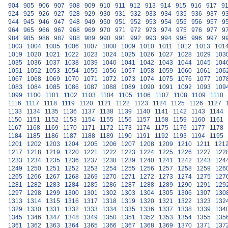
904
905
906
907
908
909
910
911
912
913
914
915
916
917
9
924
925
926
927
928
929
930
931
932
933
934
935
936
937
9
944
945
946
947
948
949
950
951
952
953
954
955
956
957
9
964
965
966
967
968
969
970
971
972
973
974
975
976
977
9
984
985
986
987
988
989
990
991
992
993
994
995
996
997
9
1003
1004
1005
1006
1007
1008
1009
1010
1011
1012
1013
101
1019
1020
1021
1022
1023
1024
1025
1026
1027
1028
1029
103
1035
1036
1037
1038
1039
1040
1041
1042
1043
1044
1045
104
1051
1052
1053
1054
1055
1056
1057
1058
1059
1060
1061
106
1067
1068
1069
1070
1071
1072
1073
1074
1075
1076
1077
107
1083
1084
1085
1086
1087
1088
1089
1090
1091
1092
1093
109
1099
1100
1101
1102
1103
1104
1105
1106
1107
1108
1109
1110
1116
1117
1118
1119
1120
1121
1122
1123
1124
1125
1126
1127
1133
1134
1135
1136
1137
1138
1139
1140
1141
1142
1143
1144
1150
1151
1152
1153
1154
1155
1156
1157
1158
1159
1160
1161
1167
1168
1169
1170
1171
1172
1173
1174
1175
1176
1177
1178
1184
1185
1186
1187
1188
1189
1190
1191
1192
1193
1194
1195
1201
1202
1203
1204
1205
1206
1207
1208
1209
1210
1211
121
1217
1218
1219
1220
1221
1222
1223
1224
1225
1226
1227
122
1233
1234
1235
1236
1237
1238
1239
1240
1241
1242
1243
124
1249
1250
1251
1252
1253
1254
1255
1256
1257
1258
1259
126
1265
1266
1267
1268
1269
1270
1271
1272
1273
1274
1275
127
1281
1282
1283
1284
1285
1286
1287
1288
1289
1290
1291
129
1297
1298
1299
1300
1301
1302
1303
1304
1305
1306
1307
130
1313
1314
1315
1316
1317
1318
1319
1320
1321
1322
1323
132
1329
1330
1331
1332
1333
1334
1335
1336
1337
1338
1339
134
1345
1346
1347
1348
1349
1350
1351
1352
1353
1354
1355
135
1361
1362
1363
1364
1365
1366
1367
1368
1369
1370
1371
137