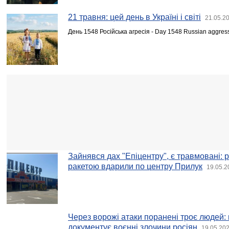
21 травня: цей день в Україні і світі
21.05.2
День 1548 Російська агресія - Day 1548 Russian aggres
Зайнявся дах "Епіцентру", є травмовані: 
ракетою вдарили по центру Прилук
19.05.2
Через ворожі атаки поранені троє людей: 
документує воєнні злочини росіян
19.05.202