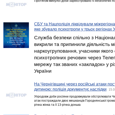
Протягом минулої доби зареєстровано 4 небезпечні поді
СБУ та Нацполіція ліквідували міжрегіон
яке збувало психотропи у трьох регіонах 
Служба безпеки спільно з Націона
викрили та припинили діяльність м
наркоугруповання, учасники якого 
психотропних речовин через Теле
мережу так званих «закладок» у рі
України
На Чернігівщині через російські атаки по
дитиною: поліція документує наслідки
15.0
Упродовж доби росіяни продовжували обстрілювати Чер
атак постраждали двоє мешканців Городнянської громад
річна жінка та її 13-річна донька