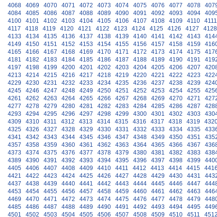
4068
4069
4070
4071
4072
4073
4074
4075
4076
4077
4078
407
4084
4085
4086
4087
4088
4089
4090
4091
4092
4093
4094
409
4100
4101
4102
4103
4104
4105
4106
4107
4108
4109
4110
4111
4117
4118
4119
4120
4121
4122
4123
4124
4125
4126
4127
4128
4133
4134
4135
4136
4137
4138
4139
4140
4141
4142
4143
414
4149
4150
4151
4152
4153
4154
4155
4156
4157
4158
4159
416
4165
4166
4167
4168
4169
4170
4171
4172
4173
4174
4175
417
4181
4182
4183
4184
4185
4186
4187
4188
4189
4190
4191
419
4197
4198
4199
4200
4201
4202
4203
4204
4205
4206
4207
420
4213
4214
4215
4216
4217
4218
4219
4220
4221
4222
4223
422
4229
4230
4231
4232
4233
4234
4235
4236
4237
4238
4239
424
4245
4246
4247
4248
4249
4250
4251
4252
4253
4254
4255
425
4261
4262
4263
4264
4265
4266
4267
4268
4269
4270
4271
427
4277
4278
4279
4280
4281
4282
4283
4284
4285
4286
4287
428
4293
4294
4295
4296
4297
4298
4299
4300
4301
4302
4303
430
4309
4310
4311
4312
4313
4314
4315
4316
4317
4318
4319
432
4325
4326
4327
4328
4329
4330
4331
4332
4333
4334
4335
433
4341
4342
4343
4344
4345
4346
4347
4348
4349
4350
4351
435
4357
4358
4359
4360
4361
4362
4363
4364
4365
4366
4367
436
4373
4374
4375
4376
4377
4378
4379
4380
4381
4382
4383
438
4389
4390
4391
4392
4393
4394
4395
4396
4397
4398
4399
440
4405
4406
4407
4408
4409
4410
4411
4412
4413
4414
4415
441
4421
4422
4423
4424
4425
4426
4427
4428
4429
4430
4431
443
4437
4438
4439
4440
4441
4442
4443
4444
4445
4446
4447
444
4453
4454
4455
4456
4457
4458
4459
4460
4461
4462
4463
446
4469
4470
4471
4472
4473
4474
4475
4476
4477
4478
4479
448
4485
4486
4487
4488
4489
4490
4491
4492
4493
4494
4495
449
4501
4502
4503
4504
4505
4506
4507
4508
4509
4510
4511
451