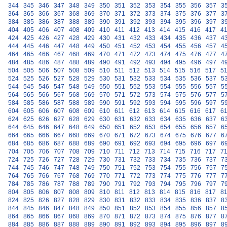
344
345
346
347
348
349
350
351
352
353
354
355
356
357
3
364
365
366
367
368
369
370
371
372
373
374
375
376
377
3
384
385
386
387
388
389
390
391
392
393
394
395
396
397
3
404
405
406
407
408
409
410
411
412
413
414
415
416
417
4
424
425
426
427
428
429
430
431
432
433
434
435
436
437
4
444
445
446
447
448
449
450
451
452
453
454
455
456
457
4
464
465
466
467
468
469
470
471
472
473
474
475
476
477
4
484
485
486
487
488
489
490
491
492
493
494
495
496
497
4
504
505
506
507
508
509
510
511
512
513
514
515
516
517
5
524
525
526
527
528
529
530
531
532
533
534
535
536
537
5
544
545
546
547
548
549
550
551
552
553
554
555
556
557
5
564
565
566
567
568
569
570
571
572
573
574
575
576
577
5
584
585
586
587
588
589
590
591
592
593
594
595
596
597
5
604
605
606
607
608
609
610
611
612
613
614
615
616
617
6
624
625
626
627
628
629
630
631
632
633
634
635
636
637
6
644
645
646
647
648
649
650
651
652
653
654
655
656
657
6
664
665
666
667
668
669
670
671
672
673
674
675
676
677
6
684
685
686
687
688
689
690
691
692
693
694
695
696
697
6
704
705
706
707
708
709
710
711
712
713
714
715
716
717
7
724
725
726
727
728
729
730
731
732
733
734
735
736
737
7
744
745
746
747
748
749
750
751
752
753
754
755
756
757
7
764
765
766
767
768
769
770
771
772
773
774
775
776
777
7
784
785
786
787
788
789
790
791
792
793
794
795
796
797
7
804
805
806
807
808
809
810
811
812
813
814
815
816
817
8
824
825
826
827
828
829
830
831
832
833
834
835
836
837
8
844
845
846
847
848
849
850
851
852
853
854
855
856
857
8
864
865
866
867
868
869
870
871
872
873
874
875
876
877
8
884
885
886
887
888
889
890
891
892
893
894
895
896
897
8