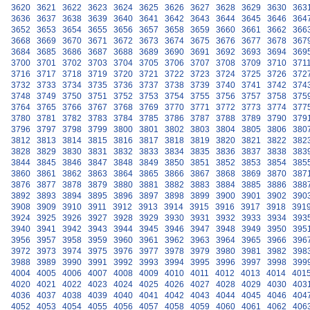
3620
3621
3622
3623
3624
3625
3626
3627
3628
3629
3630
363
3636
3637
3638
3639
3640
3641
3642
3643
3644
3645
3646
364
3652
3653
3654
3655
3656
3657
3658
3659
3660
3661
3662
366
3668
3669
3670
3671
3672
3673
3674
3675
3676
3677
3678
367
3684
3685
3686
3687
3688
3689
3690
3691
3692
3693
3694
369
3700
3701
3702
3703
3704
3705
3706
3707
3708
3709
3710
371
3716
3717
3718
3719
3720
3721
3722
3723
3724
3725
3726
372
3732
3733
3734
3735
3736
3737
3738
3739
3740
3741
3742
374
3748
3749
3750
3751
3752
3753
3754
3755
3756
3757
3758
375
3764
3765
3766
3767
3768
3769
3770
3771
3772
3773
3774
377
3780
3781
3782
3783
3784
3785
3786
3787
3788
3789
3790
379
3796
3797
3798
3799
3800
3801
3802
3803
3804
3805
3806
380
3812
3813
3814
3815
3816
3817
3818
3819
3820
3821
3822
382
3828
3829
3830
3831
3832
3833
3834
3835
3836
3837
3838
383
3844
3845
3846
3847
3848
3849
3850
3851
3852
3853
3854
385
3860
3861
3862
3863
3864
3865
3866
3867
3868
3869
3870
387
3876
3877
3878
3879
3880
3881
3882
3883
3884
3885
3886
388
3892
3893
3894
3895
3896
3897
3898
3899
3900
3901
3902
390
3908
3909
3910
3911
3912
3913
3914
3915
3916
3917
3918
391
3924
3925
3926
3927
3928
3929
3930
3931
3932
3933
3934
393
3940
3941
3942
3943
3944
3945
3946
3947
3948
3949
3950
395
3956
3957
3958
3959
3960
3961
3962
3963
3964
3965
3966
396
3972
3973
3974
3975
3976
3977
3978
3979
3980
3981
3982
398
3988
3989
3990
3991
3992
3993
3994
3995
3996
3997
3998
399
4004
4005
4006
4007
4008
4009
4010
4011
4012
4013
4014
401
4020
4021
4022
4023
4024
4025
4026
4027
4028
4029
4030
403
4036
4037
4038
4039
4040
4041
4042
4043
4044
4045
4046
404
4052
4053
4054
4055
4056
4057
4058
4059
4060
4061
4062
406