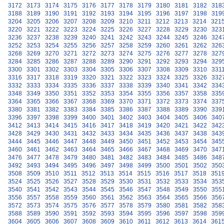
3172
3173
3174
3175
3176
3177
3178
3179
3180
3181
3182
318
3188
3189
3190
3191
3192
3193
3194
3195
3196
3197
3198
319
3204
3205
3206
3207
3208
3209
3210
3211
3212
3213
3214
321
3220
3221
3222
3223
3224
3225
3226
3227
3228
3229
3230
323
3236
3237
3238
3239
3240
3241
3242
3243
3244
3245
3246
324
3252
3253
3254
3255
3256
3257
3258
3259
3260
3261
3262
326
3268
3269
3270
3271
3272
3273
3274
3275
3276
3277
3278
327
3284
3285
3286
3287
3288
3289
3290
3291
3292
3293
3294
329
3300
3301
3302
3303
3304
3305
3306
3307
3308
3309
3310
331
3316
3317
3318
3319
3320
3321
3322
3323
3324
3325
3326
332
3332
3333
3334
3335
3336
3337
3338
3339
3340
3341
3342
334
3348
3349
3350
3351
3352
3353
3354
3355
3356
3357
3358
335
3364
3365
3366
3367
3368
3369
3370
3371
3372
3373
3374
337
3380
3381
3382
3383
3384
3385
3386
3387
3388
3389
3390
339
3396
3397
3398
3399
3400
3401
3402
3403
3404
3405
3406
340
3412
3413
3414
3415
3416
3417
3418
3419
3420
3421
3422
342
3428
3429
3430
3431
3432
3433
3434
3435
3436
3437
3438
343
3444
3445
3446
3447
3448
3449
3450
3451
3452
3453
3454
345
3460
3461
3462
3463
3464
3465
3466
3467
3468
3469
3470
347
3476
3477
3478
3479
3480
3481
3482
3483
3484
3485
3486
348
3492
3493
3494
3495
3496
3497
3498
3499
3500
3501
3502
350
3508
3509
3510
3511
3512
3513
3514
3515
3516
3517
3518
351
3524
3525
3526
3527
3528
3529
3530
3531
3532
3533
3534
353
3540
3541
3542
3543
3544
3545
3546
3547
3548
3549
3550
355
3556
3557
3558
3559
3560
3561
3562
3563
3564
3565
3566
356
3572
3573
3574
3575
3576
3577
3578
3579
3580
3581
3582
358
3588
3589
3590
3591
3592
3593
3594
3595
3596
3597
3598
359
3604
3605
3606
3607
3608
3609
3610
3611
3612
3613
3614
361