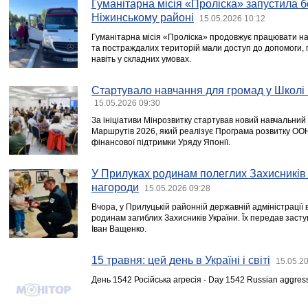
Гуманітарна місія «Проліска» запустила 
Ніжинському районі
15.05.2026 10:12
Гуманітарна місія «Проліска» продовжує працювати н
та постраждалих територій мали доступ до допомоги, п
навіть у складних умовах.
Стартувало навчання для громад у Школі
15.05.2026 09:30
За ініціативи Мінрозвитку стартував новий навчальни
Маршрутів 2026, який реалізує Програма розвитку ООН
фінансової підтримки Уряду Японії.
У Прилуках родинам полеглих Захисників
нагороди
15.05.2026 09:28
Вчора, у Прилуцькій районній державній адміністрації
родинам загиблих Захисників України. Їх передав засту
Іван Ващенко.
15 травня: цей день в Україні і світі
15.05.2
День 1542 Російська агресія - Day 1542 Russian aggres