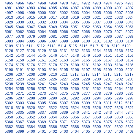
4965
4966
4967
4968
4969
4970
4971
4972
4973
4974
4975
497
4981
4982
4983
4984
4985
4986
4987
4988
4989
4990
4991
499
4997
4998
4999
5000
5001
5002
5003
5004
5005
5006
5007
500
5013
5014
5015
5016
5017
5018
5019
5020
5021
5022
5023
502
5029
5030
5031
5032
5033
5034
5035
5036
5037
5038
5039
504
5045
5046
5047
5048
5049
5050
5051
5052
5053
5054
5055
505
5061
5062
5063
5064
5065
5066
5067
5068
5069
5070
5071
507
5077
5078
5079
5080
5081
5082
5083
5084
5085
5086
5087
508
5093
5094
5095
5096
5097
5098
5099
5100
5101
5102
5103
510
5109
5110
5111
5112
5113
5114
5115
5116
5117
5118
5119
5120
5126
5127
5128
5129
5130
5131
5132
5133
5134
5135
5136
513
5142
5143
5144
5145
5146
5147
5148
5149
5150
5151
5152
515
5158
5159
5160
5161
5162
5163
5164
5165
5166
5167
5168
516
5174
5175
5176
5177
5178
5179
5180
5181
5182
5183
5184
518
5190
5191
5192
5193
5194
5195
5196
5197
5198
5199
5200
520
5206
5207
5208
5209
5210
5211
5212
5213
5214
5215
5216
521
5222
5223
5224
5225
5226
5227
5228
5229
5230
5231
5232
523
5238
5239
5240
5241
5242
5243
5244
5245
5246
5247
5248
524
5254
5255
5256
5257
5258
5259
5260
5261
5262
5263
5264
526
5270
5271
5272
5273
5274
5275
5276
5277
5278
5279
5280
528
5286
5287
5288
5289
5290
5291
5292
5293
5294
5295
5296
529
5302
5303
5304
5305
5306
5307
5308
5309
5310
5311
5312
531
5318
5319
5320
5321
5322
5323
5324
5325
5326
5327
5328
532
5334
5335
5336
5337
5338
5339
5340
5341
5342
5343
5344
534
5350
5351
5352
5353
5354
5355
5356
5357
5358
5359
5360
536
5366
5367
5368
5369
5370
5371
5372
5373
5374
5375
5376
537
5382
5383
5384
5385
5386
5387
5388
5389
5390
5391
5392
539
5398
5399
5400
5401
5402
5403
5404
5405
5406
5407
5408
540