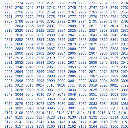
2723
2724
2725
2726
2727
2728
2729
2730
2731
2732
2733
273
2739
2740
2741
2742
2743
2744
2745
2746
2747
2748
2749
275
2755
2756
2757
2758
2759
2760
2761
2762
2763
2764
2765
276
2771
2772
2773
2774
2775
2776
2777
2778
2779
2780
2781
278
2787
2788
2789
2790
2791
2792
2793
2794
2795
2796
2797
279
2803
2804
2805
2806
2807
2808
2809
2810
2811
2812
2813
281
2819
2820
2821
2822
2823
2824
2825
2826
2827
2828
2829
283
2835
2836
2837
2838
2839
2840
2841
2842
2843
2844
2845
284
2851
2852
2853
2854
2855
2856
2857
2858
2859
2860
2861
286
2867
2868
2869
2870
2871
2872
2873
2874
2875
2876
2877
287
2883
2884
2885
2886
2887
2888
2889
2890
2891
2892
2893
289
2899
2900
2901
2902
2903
2904
2905
2906
2907
2908
2909
291
2915
2916
2917
2918
2919
2920
2921
2922
2923
2924
2925
292
2931
2932
2933
2934
2935
2936
2937
2938
2939
2940
2941
294
2947
2948
2949
2950
2951
2952
2953
2954
2955
2956
2957
295
2963
2964
2965
2966
2967
2968
2969
2970
2971
2972
2973
297
2979
2980
2981
2982
2983
2984
2985
2986
2987
2988
2989
299
2995
2996
2997
2998
2999
3000
3001
3002
3003
3004
3005
300
3011
3012
3013
3014
3015
3016
3017
3018
3019
3020
3021
302
3027
3028
3029
3030
3031
3032
3033
3034
3035
3036
3037
303
3043
3044
3045
3046
3047
3048
3049
3050
3051
3052
3053
305
3059
3060
3061
3062
3063
3064
3065
3066
3067
3068
3069
307
3075
3076
3077
3078
3079
3080
3081
3082
3083
3084
3085
308
3091
3092
3093
3094
3095
3096
3097
3098
3099
3100
3101
310
3107
3108
3109
3110
3111
3112
3113
3114
3115
3116
3117
3118
3124
3125
3126
3127
3128
3129
3130
3131
3132
3133
3134
313
3140
3141
3142
3143
3144
3145
3146
3147
3148
3149
3150
315
3156
3157
3158
3159
3160
3161
3162
3163
3164
3165
3166
316