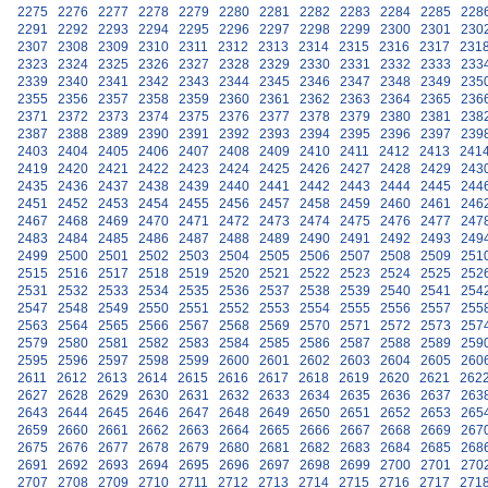
2275
2276
2277
2278
2279
2280
2281
2282
2283
2284
2285
228
2291
2292
2293
2294
2295
2296
2297
2298
2299
2300
2301
230
2307
2308
2309
2310
2311
2312
2313
2314
2315
2316
2317
231
2323
2324
2325
2326
2327
2328
2329
2330
2331
2332
2333
233
2339
2340
2341
2342
2343
2344
2345
2346
2347
2348
2349
235
2355
2356
2357
2358
2359
2360
2361
2362
2363
2364
2365
236
2371
2372
2373
2374
2375
2376
2377
2378
2379
2380
2381
238
2387
2388
2389
2390
2391
2392
2393
2394
2395
2396
2397
239
2403
2404
2405
2406
2407
2408
2409
2410
2411
2412
2413
241
2419
2420
2421
2422
2423
2424
2425
2426
2427
2428
2429
243
2435
2436
2437
2438
2439
2440
2441
2442
2443
2444
2445
244
2451
2452
2453
2454
2455
2456
2457
2458
2459
2460
2461
246
2467
2468
2469
2470
2471
2472
2473
2474
2475
2476
2477
247
2483
2484
2485
2486
2487
2488
2489
2490
2491
2492
2493
249
2499
2500
2501
2502
2503
2504
2505
2506
2507
2508
2509
251
2515
2516
2517
2518
2519
2520
2521
2522
2523
2524
2525
252
2531
2532
2533
2534
2535
2536
2537
2538
2539
2540
2541
254
2547
2548
2549
2550
2551
2552
2553
2554
2555
2556
2557
255
2563
2564
2565
2566
2567
2568
2569
2570
2571
2572
2573
257
2579
2580
2581
2582
2583
2584
2585
2586
2587
2588
2589
259
2595
2596
2597
2598
2599
2600
2601
2602
2603
2604
2605
260
2611
2612
2613
2614
2615
2616
2617
2618
2619
2620
2621
262
2627
2628
2629
2630
2631
2632
2633
2634
2635
2636
2637
263
2643
2644
2645
2646
2647
2648
2649
2650
2651
2652
2653
265
2659
2660
2661
2662
2663
2664
2665
2666
2667
2668
2669
267
2675
2676
2677
2678
2679
2680
2681
2682
2683
2684
2685
268
2691
2692
2693
2694
2695
2696
2697
2698
2699
2700
2701
270
2707
2708
2709
2710
2711
2712
2713
2714
2715
2716
2717
271