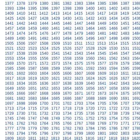
1377
1378
1379
1380
1381
1382
1383
1384
1385
1386
1387
138
1393
1394
1395
1396
1397
1398
1399
1400
1401
1402
1403
140
1409
1410
1411
1412
1413
1414
1415
1416
1417
1418
1419
142
1425
1426
1427
1428
1429
1430
1431
1432
1433
1434
1435
143
1441
1442
1443
1444
1445
1446
1447
1448
1449
1450
1451
145
1457
1458
1459
1460
1461
1462
1463
1464
1465
1466
1467
146
1473
1474
1475
1476
1477
1478
1479
1480
1481
1482
1483
148
1489
1490
1491
1492
1493
1494
1495
1496
1497
1498
1499
150
1505
1506
1507
1508
1509
1510
1511
1512
1513
1514
1515
151
1521
1522
1523
1524
1525
1526
1527
1528
1529
1530
1531
153
1537
1538
1539
1540
1541
1542
1543
1544
1545
1546
1547
154
1553
1554
1555
1556
1557
1558
1559
1560
1561
1562
1563
156
1569
1570
1571
1572
1573
1574
1575
1576
1577
1578
1579
158
1585
1586
1587
1588
1589
1590
1591
1592
1593
1594
1595
159
1601
1602
1603
1604
1605
1606
1607
1608
1609
1610
1611
161
1617
1618
1619
1620
1621
1622
1623
1624
1625
1626
1627
162
1633
1634
1635
1636
1637
1638
1639
1640
1641
1642
1643
164
1649
1650
1651
1652
1653
1654
1655
1656
1657
1658
1659
166
1665
1666
1667
1668
1669
1670
1671
1672
1673
1674
1675
167
1681
1682
1683
1684
1685
1686
1687
1688
1689
1690
1691
169
1697
1698
1699
1700
1701
1702
1703
1704
1705
1706
1707
170
1713
1714
1715
1716
1717
1718
1719
1720
1721
1722
1723
172
1729
1730
1731
1732
1733
1734
1735
1736
1737
1738
1739
174
1745
1746
1747
1748
1749
1750
1751
1752
1753
1754
1755
175
1761
1762
1763
1764
1765
1766
1767
1768
1769
1770
1771
177
1777
1778
1779
1780
1781
1782
1783
1784
1785
1786
1787
178
1793
1794
1795
1796
1797
1798
1799
1800
1801
1802
1803
180
1809
1810
1811
1812
1813
1814
1815
1816
1817
1818
1819
182