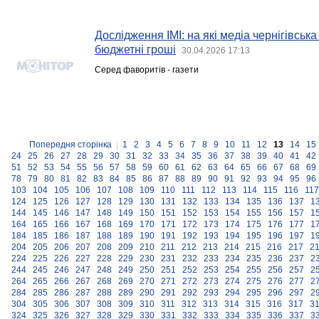
Дослідження ІМІ: на які медіа чернігівськ
бюджетні гроші
30.04.2026 17:13
Серед фаворитів - газети
Попередня сторінка
|
1
2
3
4
5
6
7
8
9
10
11
12
13
14
15
24
25
26
27
28
29
30
31
32
33
34
35
36
37
38
39
40
41
42
51
52
53
54
55
56
57
58
59
60
61
62
63
64
65
66
67
68
69
78
79
80
81
82
83
84
85
86
87
88
89
90
91
92
93
94
95
96
103
104
105
106
107
108
109
110
111
112
113
114
115
116
117
124
125
126
127
128
129
130
131
132
133
134
135
136
137
1
144
145
146
147
148
149
150
151
152
153
154
155
156
157
1
164
165
166
167
168
169
170
171
172
173
174
175
176
177
1
184
185
186
187
188
189
190
191
192
193
194
195
196
197
1
204
205
206
207
208
209
210
211
212
213
214
215
216
217
2
224
225
226
227
228
229
230
231
232
233
234
235
236
237
2
244
245
246
247
248
249
250
251
252
253
254
255
256
257
2
264
265
266
267
268
269
270
271
272
273
274
275
276
277
2
284
285
286
287
288
289
290
291
292
293
294
295
296
297
2
304
305
306
307
308
309
310
311
312
313
314
315
316
317
3
324
325
326
327
328
329
330
331
332
333
334
335
336
337
3