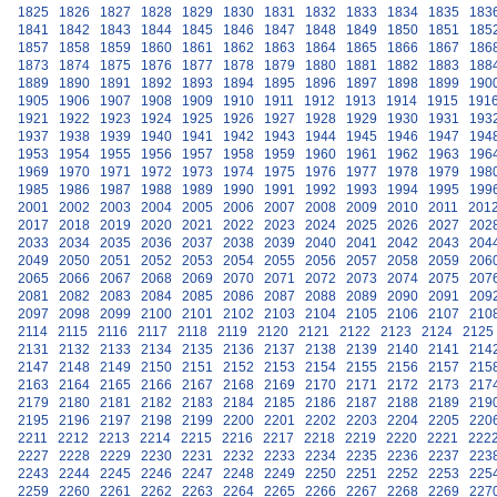
1825
1826
1827
1828
1829
1830
1831
1832
1833
1834
1835
183
1841
1842
1843
1844
1845
1846
1847
1848
1849
1850
1851
185
1857
1858
1859
1860
1861
1862
1863
1864
1865
1866
1867
186
1873
1874
1875
1876
1877
1878
1879
1880
1881
1882
1883
188
1889
1890
1891
1892
1893
1894
1895
1896
1897
1898
1899
190
1905
1906
1907
1908
1909
1910
1911
1912
1913
1914
1915
191
1921
1922
1923
1924
1925
1926
1927
1928
1929
1930
1931
193
1937
1938
1939
1940
1941
1942
1943
1944
1945
1946
1947
194
1953
1954
1955
1956
1957
1958
1959
1960
1961
1962
1963
196
1969
1970
1971
1972
1973
1974
1975
1976
1977
1978
1979
198
1985
1986
1987
1988
1989
1990
1991
1992
1993
1994
1995
199
2001
2002
2003
2004
2005
2006
2007
2008
2009
2010
2011
201
2017
2018
2019
2020
2021
2022
2023
2024
2025
2026
2027
202
2033
2034
2035
2036
2037
2038
2039
2040
2041
2042
2043
204
2049
2050
2051
2052
2053
2054
2055
2056
2057
2058
2059
206
2065
2066
2067
2068
2069
2070
2071
2072
2073
2074
2075
207
2081
2082
2083
2084
2085
2086
2087
2088
2089
2090
2091
209
2097
2098
2099
2100
2101
2102
2103
2104
2105
2106
2107
210
2114
2115
2116
2117
2118
2119
2120
2121
2122
2123
2124
2125
2131
2132
2133
2134
2135
2136
2137
2138
2139
2140
2141
214
2147
2148
2149
2150
2151
2152
2153
2154
2155
2156
2157
215
2163
2164
2165
2166
2167
2168
2169
2170
2171
2172
2173
217
2179
2180
2181
2182
2183
2184
2185
2186
2187
2188
2189
219
2195
2196
2197
2198
2199
2200
2201
2202
2203
2204
2205
220
2211
2212
2213
2214
2215
2216
2217
2218
2219
2220
2221
222
2227
2228
2229
2230
2231
2232
2233
2234
2235
2236
2237
223
2243
2244
2245
2246
2247
2248
2249
2250
2251
2252
2253
225
2259
2260
2261
2262
2263
2264
2265
2266
2267
2268
2269
227