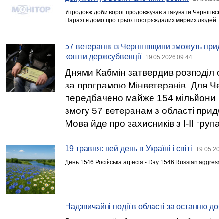
Упродовж доби ворог продовжував атакувати Чернігівс
Наразі відомо про трьох постраждалих мирних людей.
57 ветеранів із Чернігівщини зможуть при
кошти держсубвенції
19.05.2026 09:44
Днями Кабмін затвердив розподіл 
за програмою Мінветеранів. Для Че
передбачено майже 154 мільйони 
змогу 57 ветеранам з області придб
Мова йде про захисників з І-ІІ груп
19 травня: цей день в Україні і світі
19.05.2
День 1546 Російська агресія - Day 1546 Russian aggres
Надзвичайні події в області за останню до