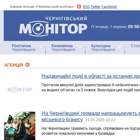
Інформ-агенція «Чернігівський монітор»:
RSS
Twitter
Facebook
Інформ-агенція
«Чернігівський монітор»
09:56
П`ятниця, 7 серпня,
Політична
Економічна
Культурна
Стил
Чернігівщина
Чернігівщина
Чернігівщина
АГЕНЦIЯ
Надзвичайні події в області за останню до
Протягом минулої доби зареєстровано 6 небезпечних п
на водних об’єктах та 5 пожеж. Внаслідок цих подій за
На Чернігівщині громади напрацьовують 
місцевого бізнесу
21.05.2026 10:22
На Чернігівщині тривають заходи, спрямовані на підт
розвиток локальної економіки у громадах.