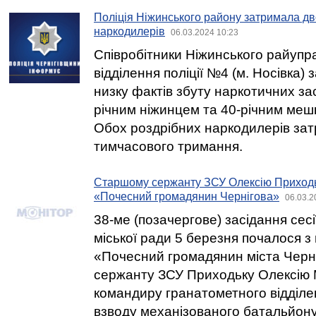
Поліція Ніжинського району затримала дв
наркодилерів
06.03.2024 10:23
Співробітники Ніжинського райуправ
відділення поліції №4 (м. Носівка)
низку фактів збуту наркотичних за
річним ніжинцем та 40-річним меш
Обох роздрібних наркодилерів зат
тимчасового тримання.
Старшому сержанту ЗСУ Олексію Приходь
«Почесний громадянин Чернігова»
06.03.2
38-ме (позачергове) засідання сесії
міської ради 5 березня почалося з
«Почесний громадянин міста Черн
сержанту ЗСУ Приходьку Олексію
командиру гранатометного відділе
взводу механізованого батальйону