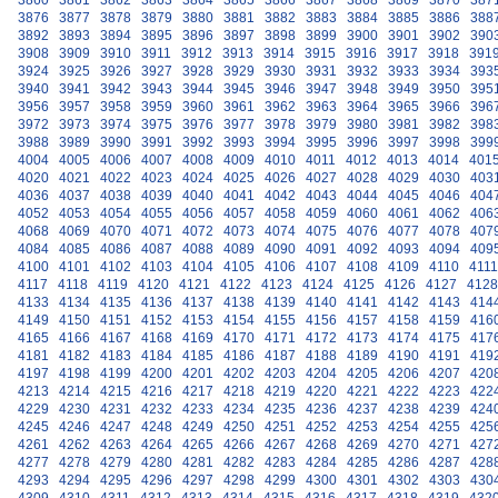
3860
3861
3862
3863
3864
3865
3866
3867
3868
3869
3870
387
3876
3877
3878
3879
3880
3881
3882
3883
3884
3885
3886
388
3892
3893
3894
3895
3896
3897
3898
3899
3900
3901
3902
390
3908
3909
3910
3911
3912
3913
3914
3915
3916
3917
3918
391
3924
3925
3926
3927
3928
3929
3930
3931
3932
3933
3934
393
3940
3941
3942
3943
3944
3945
3946
3947
3948
3949
3950
395
3956
3957
3958
3959
3960
3961
3962
3963
3964
3965
3966
396
3972
3973
3974
3975
3976
3977
3978
3979
3980
3981
3982
398
3988
3989
3990
3991
3992
3993
3994
3995
3996
3997
3998
399
4004
4005
4006
4007
4008
4009
4010
4011
4012
4013
4014
401
4020
4021
4022
4023
4024
4025
4026
4027
4028
4029
4030
403
4036
4037
4038
4039
4040
4041
4042
4043
4044
4045
4046
404
4052
4053
4054
4055
4056
4057
4058
4059
4060
4061
4062
406
4068
4069
4070
4071
4072
4073
4074
4075
4076
4077
4078
407
4084
4085
4086
4087
4088
4089
4090
4091
4092
4093
4094
409
4100
4101
4102
4103
4104
4105
4106
4107
4108
4109
4110
4111
4117
4118
4119
4120
4121
4122
4123
4124
4125
4126
4127
4128
4133
4134
4135
4136
4137
4138
4139
4140
4141
4142
4143
414
4149
4150
4151
4152
4153
4154
4155
4156
4157
4158
4159
416
4165
4166
4167
4168
4169
4170
4171
4172
4173
4174
4175
417
4181
4182
4183
4184
4185
4186
4187
4188
4189
4190
4191
419
4197
4198
4199
4200
4201
4202
4203
4204
4205
4206
4207
420
4213
4214
4215
4216
4217
4218
4219
4220
4221
4222
4223
422
4229
4230
4231
4232
4233
4234
4235
4236
4237
4238
4239
424
4245
4246
4247
4248
4249
4250
4251
4252
4253
4254
4255
425
4261
4262
4263
4264
4265
4266
4267
4268
4269
4270
4271
427
4277
4278
4279
4280
4281
4282
4283
4284
4285
4286
4287
428
4293
4294
4295
4296
4297
4298
4299
4300
4301
4302
4303
430