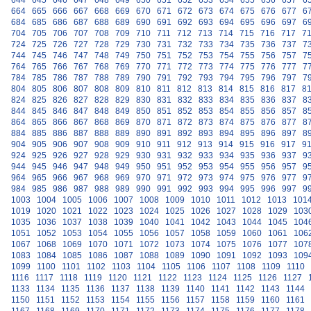
644
645
646
647
648
649
650
651
652
653
654
655
656
657
6
664
665
666
667
668
669
670
671
672
673
674
675
676
677
6
684
685
686
687
688
689
690
691
692
693
694
695
696
697
6
704
705
706
707
708
709
710
711
712
713
714
715
716
717
7
724
725
726
727
728
729
730
731
732
733
734
735
736
737
7
744
745
746
747
748
749
750
751
752
753
754
755
756
757
7
764
765
766
767
768
769
770
771
772
773
774
775
776
777
7
784
785
786
787
788
789
790
791
792
793
794
795
796
797
7
804
805
806
807
808
809
810
811
812
813
814
815
816
817
8
824
825
826
827
828
829
830
831
832
833
834
835
836
837
8
844
845
846
847
848
849
850
851
852
853
854
855
856
857
8
864
865
866
867
868
869
870
871
872
873
874
875
876
877
8
884
885
886
887
888
889
890
891
892
893
894
895
896
897
8
904
905
906
907
908
909
910
911
912
913
914
915
916
917
9
924
925
926
927
928
929
930
931
932
933
934
935
936
937
9
944
945
946
947
948
949
950
951
952
953
954
955
956
957
9
964
965
966
967
968
969
970
971
972
973
974
975
976
977
9
984
985
986
987
988
989
990
991
992
993
994
995
996
997
9
1003
1004
1005
1006
1007
1008
1009
1010
1011
1012
1013
101
1019
1020
1021
1022
1023
1024
1025
1026
1027
1028
1029
103
1035
1036
1037
1038
1039
1040
1041
1042
1043
1044
1045
104
1051
1052
1053
1054
1055
1056
1057
1058
1059
1060
1061
106
1067
1068
1069
1070
1071
1072
1073
1074
1075
1076
1077
107
1083
1084
1085
1086
1087
1088
1089
1090
1091
1092
1093
109
1099
1100
1101
1102
1103
1104
1105
1106
1107
1108
1109
1110
1116
1117
1118
1119
1120
1121
1122
1123
1124
1125
1126
1127
1133
1134
1135
1136
1137
1138
1139
1140
1141
1142
1143
1144
1150
1151
1152
1153
1154
1155
1156
1157
1158
1159
1160
1161