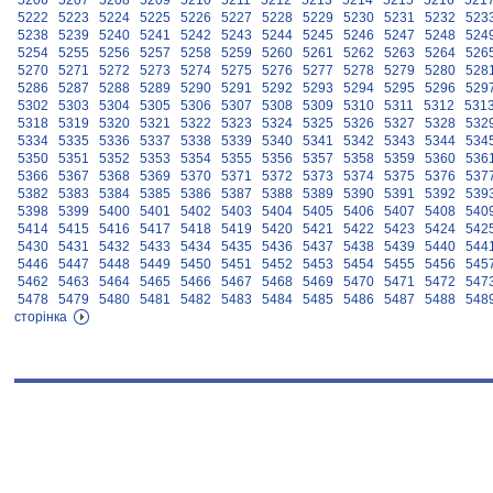
5206
5207
5208
5209
5210
5211
5212
5213
5214
5215
5216
521
5222
5223
5224
5225
5226
5227
5228
5229
5230
5231
5232
523
5238
5239
5240
5241
5242
5243
5244
5245
5246
5247
5248
524
5254
5255
5256
5257
5258
5259
5260
5261
5262
5263
5264
526
5270
5271
5272
5273
5274
5275
5276
5277
5278
5279
5280
528
5286
5287
5288
5289
5290
5291
5292
5293
5294
5295
5296
529
5302
5303
5304
5305
5306
5307
5308
5309
5310
5311
5312
531
5318
5319
5320
5321
5322
5323
5324
5325
5326
5327
5328
532
5334
5335
5336
5337
5338
5339
5340
5341
5342
5343
5344
534
5350
5351
5352
5353
5354
5355
5356
5357
5358
5359
5360
536
5366
5367
5368
5369
5370
5371
5372
5373
5374
5375
5376
537
5382
5383
5384
5385
5386
5387
5388
5389
5390
5391
5392
539
5398
5399
5400
5401
5402
5403
5404
5405
5406
5407
5408
540
5414
5415
5416
5417
5418
5419
5420
5421
5422
5423
5424
542
5430
5431
5432
5433
5434
5435
5436
5437
5438
5439
5440
544
5446
5447
5448
5449
5450
5451
5452
5453
5454
5455
5456
545
5462
5463
5464
5465
5466
5467
5468
5469
5470
5471
5472
547
5478
5479
5480
5481
5482
5483
5484
5485
5486
5487
5488
548
сторінка