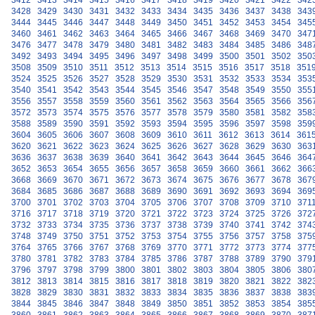
3412
3413
3414
3415
3416
3417
3418
3419
3420
3421
3422
342
3428
3429
3430
3431
3432
3433
3434
3435
3436
3437
3438
343
3444
3445
3446
3447
3448
3449
3450
3451
3452
3453
3454
345
3460
3461
3462
3463
3464
3465
3466
3467
3468
3469
3470
347
3476
3477
3478
3479
3480
3481
3482
3483
3484
3485
3486
348
3492
3493
3494
3495
3496
3497
3498
3499
3500
3501
3502
350
3508
3509
3510
3511
3512
3513
3514
3515
3516
3517
3518
351
3524
3525
3526
3527
3528
3529
3530
3531
3532
3533
3534
353
3540
3541
3542
3543
3544
3545
3546
3547
3548
3549
3550
355
3556
3557
3558
3559
3560
3561
3562
3563
3564
3565
3566
356
3572
3573
3574
3575
3576
3577
3578
3579
3580
3581
3582
358
3588
3589
3590
3591
3592
3593
3594
3595
3596
3597
3598
359
3604
3605
3606
3607
3608
3609
3610
3611
3612
3613
3614
361
3620
3621
3622
3623
3624
3625
3626
3627
3628
3629
3630
363
3636
3637
3638
3639
3640
3641
3642
3643
3644
3645
3646
364
3652
3653
3654
3655
3656
3657
3658
3659
3660
3661
3662
366
3668
3669
3670
3671
3672
3673
3674
3675
3676
3677
3678
367
3684
3685
3686
3687
3688
3689
3690
3691
3692
3693
3694
369
3700
3701
3702
3703
3704
3705
3706
3707
3708
3709
3710
371
3716
3717
3718
3719
3720
3721
3722
3723
3724
3725
3726
372
3732
3733
3734
3735
3736
3737
3738
3739
3740
3741
3742
374
3748
3749
3750
3751
3752
3753
3754
3755
3756
3757
3758
375
3764
3765
3766
3767
3768
3769
3770
3771
3772
3773
3774
377
3780
3781
3782
3783
3784
3785
3786
3787
3788
3789
3790
379
3796
3797
3798
3799
3800
3801
3802
3803
3804
3805
3806
380
3812
3813
3814
3815
3816
3817
3818
3819
3820
3821
3822
382
3828
3829
3830
3831
3832
3833
3834
3835
3836
3837
3838
383
3844
3845
3846
3847
3848
3849
3850
3851
3852
3853
3854
385