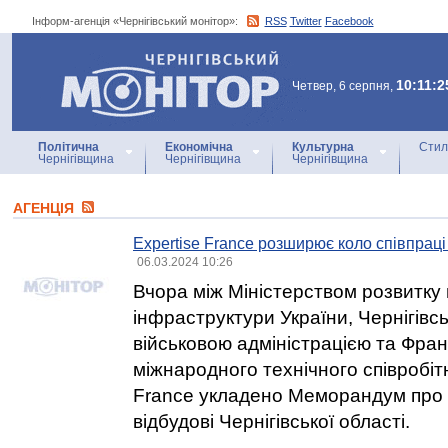
Інформ-агенція «Чернігівський монітор»:
RSS
Twitter
Facebook
Інформ-агенція
«Чернігівський монітор»
10:11:2
Четвер, 6 серпня,
Політична
Економічна
Культурна
Стил
Чернігівщина
Чернігівщина
Чернігівщина
АГЕНЦIЯ
Expertise France розширює коло співпраці
06.03.2024 10:26
Вчора між Міністерством розвитку 
інфраструктури України, Чернігів
військовою адміністрацією та Фра
міжнародного технічного співробіт
France укладено Меморандум про 
відбудові Чернігівської області.