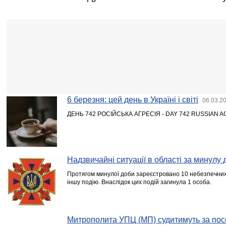
6 березня: цей день в Україні і світі
06.03.2
ДЕНЬ 742 РОСІЙСЬКА АГРЕСІЯ - DAY 742 RUSSIAN 
Надзвичайні ситуації в області за минулу 
Протягом минулої доби зареєстровано 10 небезпечних 
іншу подію. Внаслідок цих подій загинула 1 особа.
Митрополита УПЦ (МП) судитимуть за пос