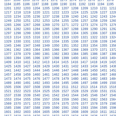
1167
1168
1169
1170
1171
1172
1173
1174
1175
1176
1177
1178
1184
1185
1186
1187
1188
1189
1190
1191
1192
1193
1194
1195
1201
1202
1203
1204
1205
1206
1207
1208
1209
1210
1211
121
1217
1218
1219
1220
1221
1222
1223
1224
1225
1226
1227
122
1233
1234
1235
1236
1237
1238
1239
1240
1241
1242
1243
124
1249
1250
1251
1252
1253
1254
1255
1256
1257
1258
1259
126
1265
1266
1267
1268
1269
1270
1271
1272
1273
1274
1275
127
1281
1282
1283
1284
1285
1286
1287
1288
1289
1290
1291
129
1297
1298
1299
1300
1301
1302
1303
1304
1305
1306
1307
130
1313
1314
1315
1316
1317
1318
1319
1320
1321
1322
1323
132
1329
1330
1331
1332
1333
1334
1335
1336
1337
1338
1339
134
1345
1346
1347
1348
1349
1350
1351
1352
1353
1354
1355
135
1361
1362
1363
1364
1365
1366
1367
1368
1369
1370
1371
137
1377
1378
1379
1380
1381
1382
1383
1384
1385
1386
1387
138
1393
1394
1395
1396
1397
1398
1399
1400
1401
1402
1403
140
1409
1410
1411
1412
1413
1414
1415
1416
1417
1418
1419
142
1425
1426
1427
1428
1429
1430
1431
1432
1433
1434
1435
143
1441
1442
1443
1444
1445
1446
1447
1448
1449
1450
1451
145
1457
1458
1459
1460
1461
1462
1463
1464
1465
1466
1467
146
1473
1474
1475
1476
1477
1478
1479
1480
1481
1482
1483
148
1489
1490
1491
1492
1493
1494
1495
1496
1497
1498
1499
150
1505
1506
1507
1508
1509
1510
1511
1512
1513
1514
1515
151
1521
1522
1523
1524
1525
1526
1527
1528
1529
1530
1531
153
1537
1538
1539
1540
1541
1542
1543
1544
1545
1546
1547
154
1553
1554
1555
1556
1557
1558
1559
1560
1561
1562
1563
156
1569
1570
1571
1572
1573
1574
1575
1576
1577
1578
1579
158
1585
1586
1587
1588
1589
1590
1591
1592
1593
1594
1595
159
1601
1602
1603
1604
1605
1606
1607
1608
1609
1610
1611
161