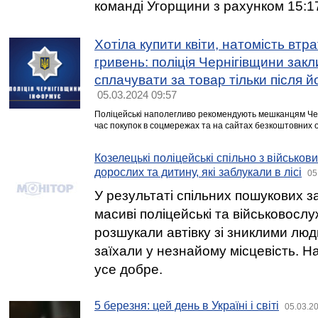
команді Угорщини з рахунком 15:1
Хотіла купити квіти, натомість втр
гривень: поліція Чернігівщини зак
сплачувати за товар тільки після 
05.03.2024 09:57
Поліцейські наполегливо рекомендують мешканцям Чер
час покупок в соцмережах та на сайтах безкоштовних 
Козелецькі поліцейські спільно з військо
дорослих та дитину, які заблукали в лісі
05
У результаті спільних пошукових з
масиві поліцейські та військовосл
розшукали автівку зі зниклими люд
заїхали у незнайому місцевість. Н
усе добре.
5 березня: цей день в Україні і світі
05.03.2