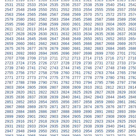
2515
2516
2517
2518
2519
2520
2521
2522
2523
2524
2525
252
2531
2532
2533
2534
2535
2536
2537
2538
2539
2540
2541
254
2547
2548
2549
2550
2551
2552
2553
2554
2555
2556
2557
255
2563
2564
2565
2566
2567
2568
2569
2570
2571
2572
2573
257
2579
2580
2581
2582
2583
2584
2585
2586
2587
2588
2589
259
2595
2596
2597
2598
2599
2600
2601
2602
2603
2604
2605
260
2611
2612
2613
2614
2615
2616
2617
2618
2619
2620
2621
262
2627
2628
2629
2630
2631
2632
2633
2634
2635
2636
2637
263
2643
2644
2645
2646
2647
2648
2649
2650
2651
2652
2653
265
2659
2660
2661
2662
2663
2664
2665
2666
2667
2668
2669
267
2675
2676
2677
2678
2679
2680
2681
2682
2683
2684
2685
268
2691
2692
2693
2694
2695
2696
2697
2698
2699
2700
2701
270
2707
2708
2709
2710
2711
2712
2713
2714
2715
2716
2717
271
2723
2724
2725
2726
2727
2728
2729
2730
2731
2732
2733
273
2739
2740
2741
2742
2743
2744
2745
2746
2747
2748
2749
275
2755
2756
2757
2758
2759
2760
2761
2762
2763
2764
2765
276
2771
2772
2773
2774
2775
2776
2777
2778
2779
2780
2781
278
2787
2788
2789
2790
2791
2792
2793
2794
2795
2796
2797
279
2803
2804
2805
2806
2807
2808
2809
2810
2811
2812
2813
281
2819
2820
2821
2822
2823
2824
2825
2826
2827
2828
2829
283
2835
2836
2837
2838
2839
2840
2841
2842
2843
2844
2845
284
2851
2852
2853
2854
2855
2856
2857
2858
2859
2860
2861
286
2867
2868
2869
2870
2871
2872
2873
2874
2875
2876
2877
287
2883
2884
2885
2886
2887
2888
2889
2890
2891
2892
2893
289
2899
2900
2901
2902
2903
2904
2905
2906
2907
2908
2909
291
2915
2916
2917
2918
2919
2920
2921
2922
2923
2924
2925
292
2931
2932
2933
2934
2935
2936
2937
2938
2939
2940
2941
294
2947
2948
2949
2950
2951
2952
2953
2954
2955
2956
2957
295