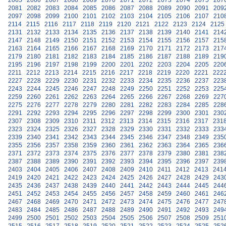
2065
2066
2067
2068
2069
2070
2071
2072
2073
2074
2075
207
2081
2082
2083
2084
2085
2086
2087
2088
2089
2090
2091
209
2097
2098
2099
2100
2101
2102
2103
2104
2105
2106
2107
210
2114
2115
2116
2117
2118
2119
2120
2121
2122
2123
2124
2125
2131
2132
2133
2134
2135
2136
2137
2138
2139
2140
2141
214
2147
2148
2149
2150
2151
2152
2153
2154
2155
2156
2157
215
2163
2164
2165
2166
2167
2168
2169
2170
2171
2172
2173
217
2179
2180
2181
2182
2183
2184
2185
2186
2187
2188
2189
219
2195
2196
2197
2198
2199
2200
2201
2202
2203
2204
2205
220
2211
2212
2213
2214
2215
2216
2217
2218
2219
2220
2221
222
2227
2228
2229
2230
2231
2232
2233
2234
2235
2236
2237
223
2243
2244
2245
2246
2247
2248
2249
2250
2251
2252
2253
225
2259
2260
2261
2262
2263
2264
2265
2266
2267
2268
2269
227
2275
2276
2277
2278
2279
2280
2281
2282
2283
2284
2285
228
2291
2292
2293
2294
2295
2296
2297
2298
2299
2300
2301
230
2307
2308
2309
2310
2311
2312
2313
2314
2315
2316
2317
231
2323
2324
2325
2326
2327
2328
2329
2330
2331
2332
2333
233
2339
2340
2341
2342
2343
2344
2345
2346
2347
2348
2349
235
2355
2356
2357
2358
2359
2360
2361
2362
2363
2364
2365
236
2371
2372
2373
2374
2375
2376
2377
2378
2379
2380
2381
238
2387
2388
2389
2390
2391
2392
2393
2394
2395
2396
2397
239
2403
2404
2405
2406
2407
2408
2409
2410
2411
2412
2413
241
2419
2420
2421
2422
2423
2424
2425
2426
2427
2428
2429
243
2435
2436
2437
2438
2439
2440
2441
2442
2443
2444
2445
244
2451
2452
2453
2454
2455
2456
2457
2458
2459
2460
2461
246
2467
2468
2469
2470
2471
2472
2473
2474
2475
2476
2477
247
2483
2484
2485
2486
2487
2488
2489
2490
2491
2492
2493
249
2499
2500
2501
2502
2503
2504
2505
2506
2507
2508
2509
251