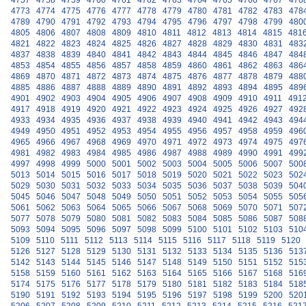
4757
4758
4759
4760
4761
4762
4763
4764
4765
4766
4767
476
4773
4774
4775
4776
4777
4778
4779
4780
4781
4782
4783
478
4789
4790
4791
4792
4793
4794
4795
4796
4797
4798
4799
480
4805
4806
4807
4808
4809
4810
4811
4812
4813
4814
4815
481
4821
4822
4823
4824
4825
4826
4827
4828
4829
4830
4831
483
4837
4838
4839
4840
4841
4842
4843
4844
4845
4846
4847
484
4853
4854
4855
4856
4857
4858
4859
4860
4861
4862
4863
486
4869
4870
4871
4872
4873
4874
4875
4876
4877
4878
4879
488
4885
4886
4887
4888
4889
4890
4891
4892
4893
4894
4895
489
4901
4902
4903
4904
4905
4906
4907
4908
4909
4910
4911
491
4917
4918
4919
4920
4921
4922
4923
4924
4925
4926
4927
492
4933
4934
4935
4936
4937
4938
4939
4940
4941
4942
4943
494
4949
4950
4951
4952
4953
4954
4955
4956
4957
4958
4959
496
4965
4966
4967
4968
4969
4970
4971
4972
4973
4974
4975
497
4981
4982
4983
4984
4985
4986
4987
4988
4989
4990
4991
499
4997
4998
4999
5000
5001
5002
5003
5004
5005
5006
5007
500
5013
5014
5015
5016
5017
5018
5019
5020
5021
5022
5023
502
5029
5030
5031
5032
5033
5034
5035
5036
5037
5038
5039
504
5045
5046
5047
5048
5049
5050
5051
5052
5053
5054
5055
505
5061
5062
5063
5064
5065
5066
5067
5068
5069
5070
5071
507
5077
5078
5079
5080
5081
5082
5083
5084
5085
5086
5087
508
5093
5094
5095
5096
5097
5098
5099
5100
5101
5102
5103
510
5109
5110
5111
5112
5113
5114
5115
5116
5117
5118
5119
5120
5126
5127
5128
5129
5130
5131
5132
5133
5134
5135
5136
513
5142
5143
5144
5145
5146
5147
5148
5149
5150
5151
5152
515
5158
5159
5160
5161
5162
5163
5164
5165
5166
5167
5168
516
5174
5175
5176
5177
5178
5179
5180
5181
5182
5183
5184
518
5190
5191
5192
5193
5194
5195
5196
5197
5198
5199
5200
520