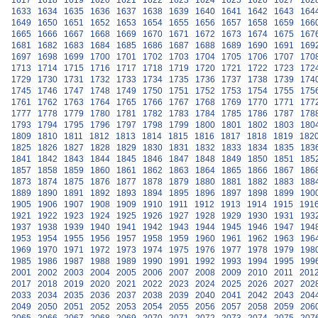
1617
1618
1619
1620
1621
1622
1623
1624
1625
1626
1627
162
1633
1634
1635
1636
1637
1638
1639
1640
1641
1642
1643
164
1649
1650
1651
1652
1653
1654
1655
1656
1657
1658
1659
166
1665
1666
1667
1668
1669
1670
1671
1672
1673
1674
1675
167
1681
1682
1683
1684
1685
1686
1687
1688
1689
1690
1691
169
1697
1698
1699
1700
1701
1702
1703
1704
1705
1706
1707
170
1713
1714
1715
1716
1717
1718
1719
1720
1721
1722
1723
172
1729
1730
1731
1732
1733
1734
1735
1736
1737
1738
1739
174
1745
1746
1747
1748
1749
1750
1751
1752
1753
1754
1755
175
1761
1762
1763
1764
1765
1766
1767
1768
1769
1770
1771
177
1777
1778
1779
1780
1781
1782
1783
1784
1785
1786
1787
178
1793
1794
1795
1796
1797
1798
1799
1800
1801
1802
1803
180
1809
1810
1811
1812
1813
1814
1815
1816
1817
1818
1819
182
1825
1826
1827
1828
1829
1830
1831
1832
1833
1834
1835
183
1841
1842
1843
1844
1845
1846
1847
1848
1849
1850
1851
185
1857
1858
1859
1860
1861
1862
1863
1864
1865
1866
1867
186
1873
1874
1875
1876
1877
1878
1879
1880
1881
1882
1883
188
1889
1890
1891
1892
1893
1894
1895
1896
1897
1898
1899
190
1905
1906
1907
1908
1909
1910
1911
1912
1913
1914
1915
191
1921
1922
1923
1924
1925
1926
1927
1928
1929
1930
1931
193
1937
1938
1939
1940
1941
1942
1943
1944
1945
1946
1947
194
1953
1954
1955
1956
1957
1958
1959
1960
1961
1962
1963
196
1969
1970
1971
1972
1973
1974
1975
1976
1977
1978
1979
198
1985
1986
1987
1988
1989
1990
1991
1992
1993
1994
1995
199
2001
2002
2003
2004
2005
2006
2007
2008
2009
2010
2011
201
2017
2018
2019
2020
2021
2022
2023
2024
2025
2026
2027
202
2033
2034
2035
2036
2037
2038
2039
2040
2041
2042
2043
204
2049
2050
2051
2052
2053
2054
2055
2056
2057
2058
2059
206