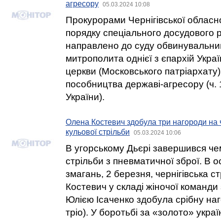
агресору
05.03.2024 10:08
Прокурорами Чернігівської обласн
порядку спеціального досудового 
направлено до суду обвинувальни
митрополита однієї з єпархій Укра
церкви (Московського патріархату
пособництва державі-агресору (ч. 1
України).
Олена Костевич здобула три нагороди на 
кульової стрільби
05.03.2024 10:06
В угорському Дьєрі завершився че
стрільби з пневматичної зброї. В о
змагань, 2 березня, чернігівська 
Костевич у складі жіночої команди
Юлією Ісаченко здобула срібну на
тріо). У боротьбі за «золото» укра