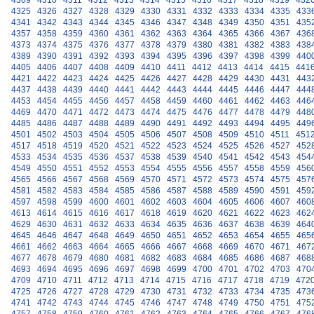
4309
4310
4311
4312
4313
4314
4315
4316
4317
4318
4319
432
4325
4326
4327
4328
4329
4330
4331
4332
4333
4334
4335
433
4341
4342
4343
4344
4345
4346
4347
4348
4349
4350
4351
435
4357
4358
4359
4360
4361
4362
4363
4364
4365
4366
4367
436
4373
4374
4375
4376
4377
4378
4379
4380
4381
4382
4383
438
4389
4390
4391
4392
4393
4394
4395
4396
4397
4398
4399
440
4405
4406
4407
4408
4409
4410
4411
4412
4413
4414
4415
441
4421
4422
4423
4424
4425
4426
4427
4428
4429
4430
4431
443
4437
4438
4439
4440
4441
4442
4443
4444
4445
4446
4447
444
4453
4454
4455
4456
4457
4458
4459
4460
4461
4462
4463
446
4469
4470
4471
4472
4473
4474
4475
4476
4477
4478
4479
448
4485
4486
4487
4488
4489
4490
4491
4492
4493
4494
4495
449
4501
4502
4503
4504
4505
4506
4507
4508
4509
4510
4511
451
4517
4518
4519
4520
4521
4522
4523
4524
4525
4526
4527
452
4533
4534
4535
4536
4537
4538
4539
4540
4541
4542
4543
454
4549
4550
4551
4552
4553
4554
4555
4556
4557
4558
4559
456
4565
4566
4567
4568
4569
4570
4571
4572
4573
4574
4575
457
4581
4582
4583
4584
4585
4586
4587
4588
4589
4590
4591
459
4597
4598
4599
4600
4601
4602
4603
4604
4605
4606
4607
460
4613
4614
4615
4616
4617
4618
4619
4620
4621
4622
4623
462
4629
4630
4631
4632
4633
4634
4635
4636
4637
4638
4639
464
4645
4646
4647
4648
4649
4650
4651
4652
4653
4654
4655
465
4661
4662
4663
4664
4665
4666
4667
4668
4669
4670
4671
467
4677
4678
4679
4680
4681
4682
4683
4684
4685
4686
4687
468
4693
4694
4695
4696
4697
4698
4699
4700
4701
4702
4703
470
4709
4710
4711
4712
4713
4714
4715
4716
4717
4718
4719
472
4725
4726
4727
4728
4729
4730
4731
4732
4733
4734
4735
473
4741
4742
4743
4744
4745
4746
4747
4748
4749
4750
4751
475