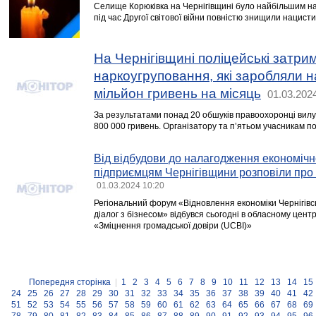
Селище Корюківка на Чернігівщині було найбільшим на
під час Другої світової війни повністю знищили нацисти
На Чернігівщині поліцейські затри
наркоугруповання, які заробляли н
мільйон гривень на місяць
01.03.202
За результатами понад 20 обшуків правоохоронці вилу
800 000 гривень. Організатору та п’ятьом учасникам п
Від відбудови до налагодження економічн
підприємцям Чернігівщини розповіли про 
01.03.2024 10:20
Регіональний форум «Відновлення економіки Чернігівськ
діалог з бізнесом» відбувся сьогодні в обласному цент
«Зміцнення громадської довіри (UCBI)»
Попередня сторінка
|
1
2
3
4
5
6
7
8
9
10
11
12
13
14
15
24
25
26
27
28
29
30
31
32
33
34
35
36
37
38
39
40
41
42
51
52
53
54
55
56
57
58
59
60
61
62
63
64
65
66
67
68
69