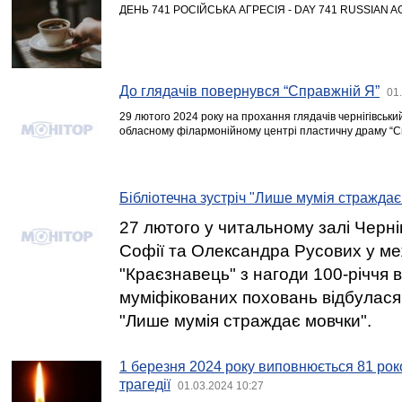
ДЕНЬ 741 РОСІЙСЬКА АГРЕСІЯ - DAY 741 RUSSIAN 
До глядачів повернувся “Справжній Я”
01
29 лютого 2024 року на прохання глядачів чернігівськи
обласному філармонійному центрі пластичну драму “С
Бібліотечна зустріч "Лише мумія страждає
27 лютого у читальному залі Черні
Софії та Олександра Русових у ме
"Краєзнавець" з нагоди 100-річчя в
муміфікованих поховань відбулася 
"Лише мумія страждає мовчки".
1 березня 2024 року виповнюється 81 рок
трагедії
01.03.2024 10:27