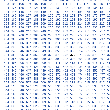
78
79
80
81
82
83
84
85
86
87
88
89
90
91
92
93
94
95
96
103
104
105
106
107
108
109
110
111
112
113
114
115
116
117
124
125
126
127
128
129
130
131
132
133
134
135
136
137
1
144
145
146
147
148
149
150
151
152
153
154
155
156
157
1
164
165
166
167
168
169
170
171
172
173
174
175
176
177
1
184
185
186
187
188
189
190
191
192
193
194
195
196
197
1
204
205
206
207
208
209
210
211
212
213
214
215
216
217
2
224
225
226
227
228
229
230
231
232
233
234
235
236
237
2
244
245
246
247
248
249
250
251
252
253
254
255
256
257
2
264
265
266
267
268
269
270
271
272
273
274
275
276
277
2
284
285
286
287
288
289
290
291
292
293
294
295
296
297
2
304
305
306
307
308
309
310
311
312
313
314
315
316
317
3
324
325
326
327
328
329
330
331
332
333
334
335
336
337
3
344
345
346
347
348
349
350
351
352
353
354
355
356
357
3
364
365
366
367
368
369
370
371
372
373
374
375
376
377
3
384
385
386
387
388
389
390
391
392
393
394
395
396
397
3
404
405
406
407
408
409
410
411
412
413
414
415
416
417
4
424
425
426
427
428
429
430
431
432
433
434
435
436
437
4
444
445
446
447
448
449
450
451
452
453
454
455
456
457
4
464
465
466
467
468
469
470
471
472
473
474
475
476
477
4
484
485
486
487
488
489
490
491
492
493
494
495
496
497
4
504
505
506
507
508
509
510
511
512
513
514
515
516
517
5
524
525
526
527
528
529
530
531
532
533
534
535
536
537
5
544
545
546
547
548
549
550
551
552
553
554
555
556
557
5
564
565
566
567
568
569
570
571
572
573
574
575
576
577
5
584
585
586
587
588
589
590
591
592
593
594
595
596
597
5
604
605
606
607
608
609
610
611
612
613
614
615
616
617
6
624
625
626
627
628
629
630
631
632
633
634
635
636
637
6