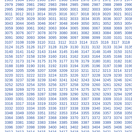
2963
2964
2965
2966
2967
2968
2969
2970
2971
2972
2973
297
2979
2980
2981
2982
2983
2984
2985
2986
2987
2988
2989
299
2995
2996
2997
2998
2999
3000
3001
3002
3003
3004
3005
300
3011
3012
3013
3014
3015
3016
3017
3018
3019
3020
3021
302
3027
3028
3029
3030
3031
3032
3033
3034
3035
3036
3037
303
3043
3044
3045
3046
3047
3048
3049
3050
3051
3052
3053
305
3059
3060
3061
3062
3063
3064
3065
3066
3067
3068
3069
307
3075
3076
3077
3078
3079
3080
3081
3082
3083
3084
3085
308
3091
3092
3093
3094
3095
3096
3097
3098
3099
3100
3101
310
3107
3108
3109
3110
3111
3112
3113
3114
3115
3116
3117
3118
3124
3125
3126
3127
3128
3129
3130
3131
3132
3133
3134
313
3140
3141
3142
3143
3144
3145
3146
3147
3148
3149
3150
315
3156
3157
3158
3159
3160
3161
3162
3163
3164
3165
3166
316
3172
3173
3174
3175
3176
3177
3178
3179
3180
3181
3182
318
3188
3189
3190
3191
3192
3193
3194
3195
3196
3197
3198
319
3204
3205
3206
3207
3208
3209
3210
3211
3212
3213
3214
321
3220
3221
3222
3223
3224
3225
3226
3227
3228
3229
3230
323
3236
3237
3238
3239
3240
3241
3242
3243
3244
3245
3246
324
3252
3253
3254
3255
3256
3257
3258
3259
3260
3261
3262
326
3268
3269
3270
3271
3272
3273
3274
3275
3276
3277
3278
327
3284
3285
3286
3287
3288
3289
3290
3291
3292
3293
3294
329
3300
3301
3302
3303
3304
3305
3306
3307
3308
3309
3310
331
3316
3317
3318
3319
3320
3321
3322
3323
3324
3325
3326
332
3332
3333
3334
3335
3336
3337
3338
3339
3340
3341
3342
334
3348
3349
3350
3351
3352
3353
3354
3355
3356
3357
3358
335
3364
3365
3366
3367
3368
3369
3370
3371
3372
3373
3374
337
3380
3381
3382
3383
3384
3385
3386
3387
3388
3389
3390
339
3396
3397
3398
3399
3400
3401
3402
3403
3404
3405
3406
340