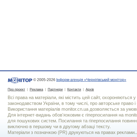
© 2005-2026
Інформ-агенція «Чернігівський монітор»
Про проект
|
Реклама
|
Партнери
|
Контакти
|
Архів
Всі права на матеріали, які містить цей сайт, охороняються у 
законодавством України, в тому числі, про авторське право і 
Використання матерiалiв monitor.cn.ua дозволяється за умов
Для iнтернет-видань обов'язковим є гiперпосилання на monito
для пошукових систем. Посилання та гіперпосилання повинні
виключно в першому чи в другому абзаці тексту.
Матеріали з позначкою (PR) друкуються на правах реклами..