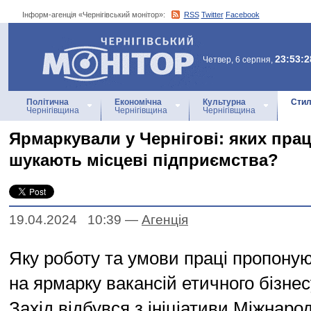
Інформ-агенція «Чернігівський монітор»:
RSS
Twitter
Facebook
Інформ-агенція
«Чернігівський монітор»
23:53:2
Четвер, 6 серпня,
Політична
Економічна
Культурна
Стил
Чернігівщина
Чернігівщина
Чернігівщина
Ярмаркували у Чернігові: яких прац
шукають місцеві підприємства?
19.04.2024 10:39
—
Агенцiя
Яку роботу та умови праці пропоную
на ярмарку вакансій етичного бізнесу
Захід відбувся з ініціативи Міжнарод