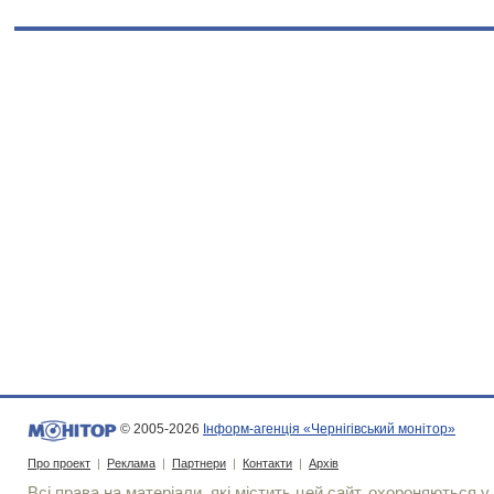
© 2005-2026
Інформ-агенція «Чернігівський монітор»
Про проект
|
Реклама
|
Партнери
|
Контакти
|
Архів
Всі права на матеріали, які містить цей сайт, охороняються у 