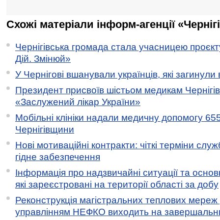
Схожі матеріали інформ-агенції «Черніг
Чернігівська громада стала учасницею проєкту 
Дій. Змінюй»
У Чернігові вшанували українців, які загинули 
Президент присвоїв шістьом медикам Чернігі
«Заслужений лікар України»
Мобільні клініки надали медичну допомогу 65
Чернігівщини
Нові мотиваційні контракти: чіткі терміни служ
гідне забезпечення
Інформація про надзвичайні ситуації та основн
які зареєстровані на території області за добу
Реконструкція магістральних теплових мереж у
управлінням НЕФКО виходить на завершальн