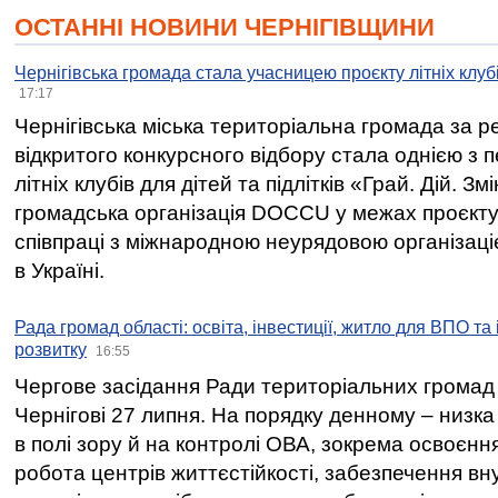
ОСТАННІ НОВИНИ ЧЕРНІГІВЩИНИ
Чернігівська громада стала учасницею проєкту літніх клуб
17:17
Чернігівська міська територіальна громада за 
відкритого конкурсного відбору стала однією з
літніх клубів для дітей та підлітків «Грай. Дій. З
громадська організація DOCCU у межах проєкту 
співпраці з міжнародною неурядовою організаціє
в Україні.
Рада громад області: освіта, інвестиції, житло для ВПО та
розвитку
16:55
Чергове засідання Ради територіальних громад 
Чернігові 27 липня. На порядку денному – низка
в полі зору й на контролі ОВА, зокрема освоєння
робота центрів життєстійкості, забезпечення вн