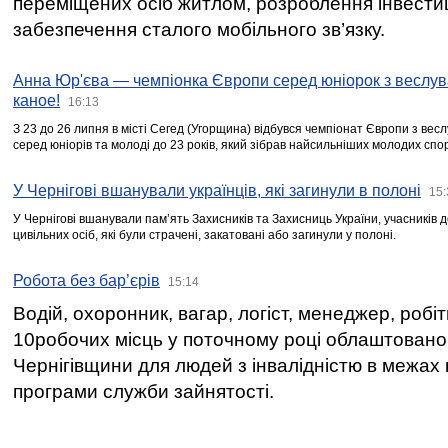
переміщених осіб житлом, розроблення інвестиц
забезпечення сталого мобільного зв’язку.
Анна Юр'єва — чемпіонка Європи серед юніорок з веслув
каное!
16:13
З 23 до 26 липня в місті Сегед (Угорщина) відбувся чемпіонат Європи з вес
серед юніорів та молоді до 23 років, який зібрав найсильніших молодих спо
У Чернігові вшанували українців, які загинули в полоні
15:
У Чернігові вшанували пам’ять Захисників та Захисниць України, учасників
цивільних осіб, які були страчені, закатовані або загинули у полоні.
Робота без бар’єрів
15:14
Водій, охоронник, вагар, логіст, менеджер, робі
10робочих місць у поточному році облаштован
Чернігівщини для людей з інвалідністю в межах
програми служби зайнятості.