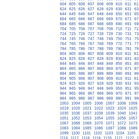
604
605
606
607
608
609
610
611
61
624
625
626
627
628
629
630
631
63
644
645
646
647
648
649
650
651
65
664
665
666
667
668
669
670
671
67
684
685
686
687
688
689
690
691
69
704
705
706
707
708
709
710
711
71
724
725
726
727
728
729
730
731
73
744
745
746
747
748
749
750
751
75
764
765
766
767
768
769
770
771
77
784
785
786
787
788
789
790
791
79
804
805
806
807
808
809
810
811
81
824
825
826
827
828
829
830
831
83
844
845
846
847
848
849
850
851
85
864
865
866
867
868
869
870
871
87
884
885
886
887
888
889
890
891
89
904
905
906
907
908
909
910
911
91
924
925
926
927
928
929
930
931
93
944
945
946
947
948
949
950
951
95
964
965
966
967
968
969
970
971
97
984
985
986
987
988
989
990
991
99
1003
1004
1005
1006
1007
1008
1009
1019
1020
1021
1022
1023
1024
1025
1035
1036
1037
1038
1039
1040
1041
1051
1052
1053
1054
1055
1056
1057
1067
1068
1069
1070
1071
1072
1073
1083
1084
1085
1086
1087
1088
1089
1099
1100
1101
1102
1103
1104
1105
1116
1117
1118
1119
1120
1121
1122
1