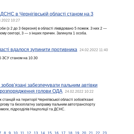
 ДСНС в Чернігівській області станом на 3
3.2022 10:27
би (з 2 до 3 березня) в області ліквідовано 5 пожеж. З них 2 —
ому секторі, 3 — з інших причин. Загинула 1 особа.
бласті вдалося зупинити противника
24.02.2022 11:40
б ЗСУ станом на 10.30
зобов'язані забезпечувати пальним автівки
- розпорядження голови ОДА
24.02.2022 10:22
станцій на території Чернігівської області зобов'язані
ргову та безоплатну заправку пальним автотранспорту
моги, підрозділів Нацполіції та ДСНС.
7
8
9
10
11
12
13
14
15
16
17
18
19
20
21
22
23