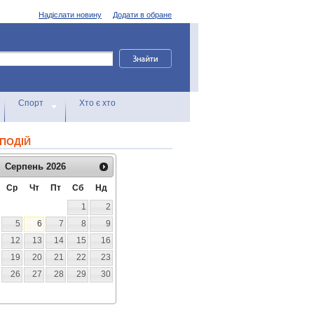
Надіслати новину
Додати в обране
Спорт
Хто є хто
ПОДІЙ
Серпень
2026
Ср
Чт
Пт
Сб
Нд
1
2
5
6
7
8
9
12
13
14
15
16
19
20
21
22
23
26
27
28
29
30