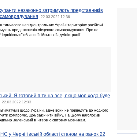
купанти незаконно затримують представників
о самоврядування
22.03.2022 12:36
 на тимчасово непідконтрольних Україні територіях російські
имують представників місцевого самоврядування. Про це
ернігівської обласної військової адміністрації.
кий: Я готовий піти на все, якщо моя хода буде
22.03.2022 12:33
 ультиматумів щодо України, адже вони не приведуть до жодного
кати компроміс, щоб закінчити війну. На цьому наголосив
димир Зеленський в інтерв’ю світовим мовникам.
НС у Чернігівській області станом на ранок 22