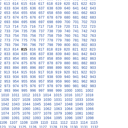
2
613
614
615
616
617
618
619
620
621
622
623
2
633
634
635
636
637
638
639
640
641
642
643
2
653
654
655
656
657
658
659
660
661
662
663
2
673
674
675
676
677
678
679
680
681
682
683
2
693
694
695
696
697
698
699
700
701
702
703
2
713
714
715
716
717
718
719
720
721
722
723
2
733
734
735
736
737
738
739
740
741
742
743
2
753
754
755
756
757
758
759
760
761
762
763
2
773
774
775
776
777
778
779
780
781
782
783
2
793
794
795
796
797
798
799
800
801
802
803
2
813
814
815
816
817
818
819
820
821
822
823
2
833
834
835
836
837
838
839
840
841
842
843
2
853
854
855
856
857
858
859
860
861
862
863
2
873
874
875
876
877
878
879
880
881
882
883
2
893
894
895
896
897
898
899
900
901
902
903
2
913
914
915
916
917
918
919
920
921
922
923
2
933
934
935
936
937
938
939
940
941
942
943
2
953
954
955
956
957
958
959
960
961
962
963
2
973
974
975
976
977
978
979
980
981
982
983
2
993
994
995
996
997
998
999
1000
1001
1002
1010
1011
1012
1013
1014
1015
1016
1017
1018
1026
1027
1028
1029
1030
1031
1032
1033
1034
1042
1043
1044
1045
1046
1047
1048
1049
1050
1058
1059
1060
1061
1062
1063
1064
1065
1066
1074
1075
1076
1077
1078
1079
1080
1081
1082
1090
1091
1092
1093
1094
1095
1096
1097
1098
1106
1107
1108
1109
1110
1111
1112
1113
1114
1115
123
1124
1125
1126
1127
1128
1129
1130
1131
1132