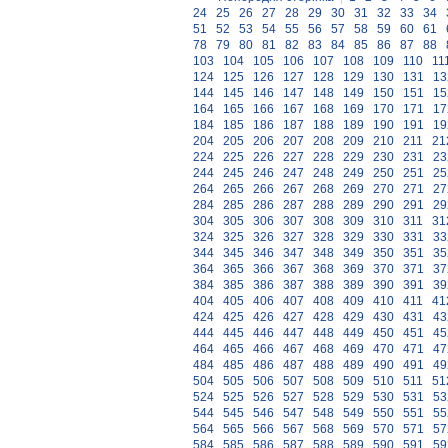
24
25
26
27
28
29
30
31
32
33
34
51
52
53
54
55
56
57
58
59
60
61
78
79
80
81
82
83
84
85
86
87
88
103
104
105
106
107
108
109
110
11
124
125
126
127
128
129
130
131
13
144
145
146
147
148
149
150
151
15
164
165
166
167
168
169
170
171
17
184
185
186
187
188
189
190
191
19
204
205
206
207
208
209
210
211
21
224
225
226
227
228
229
230
231
23
244
245
246
247
248
249
250
251
25
264
265
266
267
268
269
270
271
27
284
285
286
287
288
289
290
291
29
304
305
306
307
308
309
310
311
31
324
325
326
327
328
329
330
331
33
344
345
346
347
348
349
350
351
35
364
365
366
367
368
369
370
371
37
384
385
386
387
388
389
390
391
39
404
405
406
407
408
409
410
411
41
424
425
426
427
428
429
430
431
43
444
445
446
447
448
449
450
451
45
464
465
466
467
468
469
470
471
47
484
485
486
487
488
489
490
491
49
504
505
506
507
508
509
510
511
51
524
525
526
527
528
529
530
531
53
544
545
546
547
548
549
550
551
55
564
565
566
567
568
569
570
571
57
584
585
586
587
588
589
590
591
59