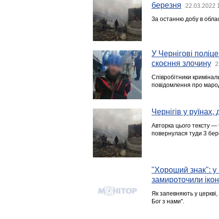
березня
22.03.2022 
За останню добу в обла
У Чернігові поліце
скоєння злочину
2
Співробітники криміналь
повідомлення про марод
Чернігів у руїнах,
Авторка цього тексту — ч
повернулася туди 3 бер
"Хороший знак": у 
замироточили іко
Як запевняють у церкві, 
Бог з нами".