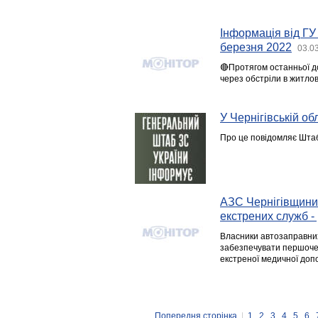
Інформація від ГУ
березня 2022
03.0
🔴Протягом останньої до
через обстріли в житлов
У Чернігівській о
Про це повідомляє Шта
АЗС Чернігівщини 
екстрених служб 
Власники автозаправних 
забезпечувати першоче
екстреної медичної допо
Попередня сторінка
|
1
2
3
4
5
6