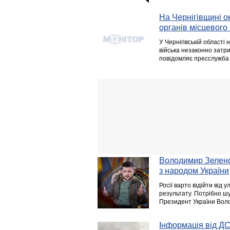
На Чернігівщині о
органів місцевог
У Чернігівській області
війська незаконно затр
повідомляє пресслужба Ч
Володимир Зеленсь
з народом України
Росії варто відійти від
результату. Потрібно шу
Президент України Воло
Інформація від ДС