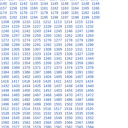
1140
1141
1142
1143
1144
1145
1146
1147
1148
1149
1157
1158
1159
1160
1161
1162
1163
1164
1165
1166
1174
1175
1176
1177
1178
1179
1180
1181
1182
1183
1191
1192
1193
1194
1195
1196
1197
1198
1199
1200
1208
1209
1210
1211
1212
1213
1214
1215
1216
1224
1225
1226
1227
1228
1229
1230
1231
1232
1240
1241
1242
1243
1244
1245
1246
1247
1248
1256
1257
1258
1259
1260
1261
1262
1263
1264
1272
1273
1274
1275
1276
1277
1278
1279
1280
1288
1289
1290
1291
1292
1293
1294
1295
1296
1304
1305
1306
1307
1308
1309
1310
1311
1312
1320
1321
1322
1323
1324
1325
1326
1327
1328
1336
1337
1338
1339
1340
1341
1342
1343
1344
1352
1353
1354
1355
1356
1357
1358
1359
1360
1368
1369
1370
1371
1372
1373
1374
1375
1376
1384
1385
1386
1387
1388
1389
1390
1391
1392
1400
1401
1402
1403
1404
1405
1406
1407
1408
1416
1417
1418
1419
1420
1421
1422
1423
1424
1432
1433
1434
1435
1436
1437
1438
1439
1440
1448
1449
1450
1451
1452
1453
1454
1455
1456
1464
1465
1466
1467
1468
1469
1470
1471
1472
1480
1481
1482
1483
1484
1485
1486
1487
1488
1496
1497
1498
1499
1500
1501
1502
1503
1504
1512
1513
1514
1515
1516
1517
1518
1519
1520
1528
1529
1530
1531
1532
1533
1534
1535
1536
1544
1545
1546
1547
1548
1549
1550
1551
1552
1560
1561
1562
1563
1564
1565
1566
1567
1568
1576
1577
1578
1579
1580
1581
1582
1583
1584