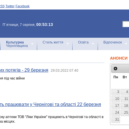
RSS
Twitter
Facebook
00:53:13
П`ятниця, 7 серпня,
Культурна
Стиль життя
Освіта
Відпочинок
Чернігівщина
АНОНСИ 
х потягів - 29 березня
29.03.2022 07:40
Пн
Вт
я під час війни
3
4
10
11
ть працювати у Чернігові та області 22 березня
17
18
24
25
ку аптеки ТОВ "Ліки України" працюють в Чернігові та області в
31
на місцях.