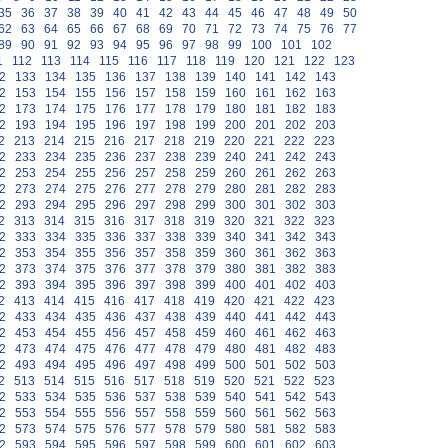
35
36
37
38
39
40
41
42
43
44
45
46
47
48
49
50
62
63
64
65
66
67
68
69
70
71
72
73
74
75
76
77
89
90
91
92
93
94
95
96
97
98
99
100
101
102
1
112
113
114
115
116
117
118
119
120
121
122
123
2
133
134
135
136
137
138
139
140
141
142
143
2
153
154
155
156
157
158
159
160
161
162
163
2
173
174
175
176
177
178
179
180
181
182
183
2
193
194
195
196
197
198
199
200
201
202
203
2
213
214
215
216
217
218
219
220
221
222
223
2
233
234
235
236
237
238
239
240
241
242
243
2
253
254
255
256
257
258
259
260
261
262
263
2
273
274
275
276
277
278
279
280
281
282
283
2
293
294
295
296
297
298
299
300
301
302
303
2
313
314
315
316
317
318
319
320
321
322
323
2
333
334
335
336
337
338
339
340
341
342
343
2
353
354
355
356
357
358
359
360
361
362
363
2
373
374
375
376
377
378
379
380
381
382
383
2
393
394
395
396
397
398
399
400
401
402
403
2
413
414
415
416
417
418
419
420
421
422
423
2
433
434
435
436
437
438
439
440
441
442
443
2
453
454
455
456
457
458
459
460
461
462
463
2
473
474
475
476
477
478
479
480
481
482
483
2
493
494
495
496
497
498
499
500
501
502
503
2
513
514
515
516
517
518
519
520
521
522
523
2
533
534
535
536
537
538
539
540
541
542
543
2
553
554
555
556
557
558
559
560
561
562
563
2
573
574
575
576
577
578
579
580
581
582
583
2
593
594
595
596
597
598
599
600
601
602
603