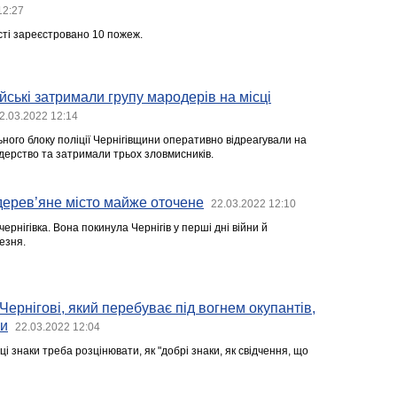
12:27
сті зареєстровано 10 пожеж.
йські затримали групу мародерів на місці
2.03.2022 12:14
ного блоку поліції Чернігівщини оперативно відреагували на
ерство та затримали трьох зловмисників.
 дерев’яне місто майже оточене
22.03.2022 12:10
ернігівка. Вона покинула Чернігів у перші дні війни й
езня.
Чернігові, який перебуває під вогнем окупантів,
ни
22.03.2022 12:04
ці знаки треба розцінювати, як "добрі знаки, як свідчення, що