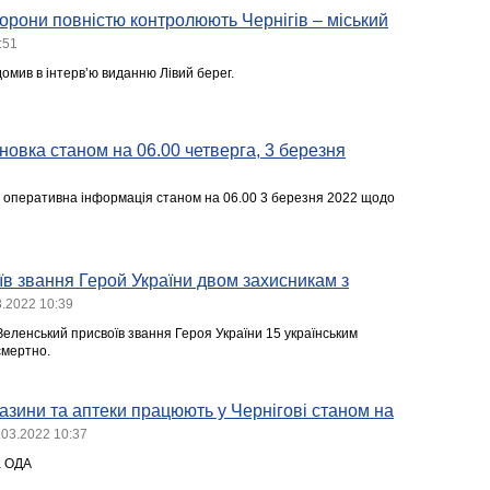
орони повністю контролюють Чернігів – міський
:51
омив в інтерв’ю виданню Лівий берег.
овка станом на 06.00 четверга, 3 березня
 оперативна інформація станом на 06.00 3 березня 2022 щодо
в звання Герой України двом захисникам з
3.2022 10:39
ленський присвоїв звання Героя України 15 українським
смертно.
газини та аптеки працюють у Чернігові станом на
.03.2022 10:37
а ОДА