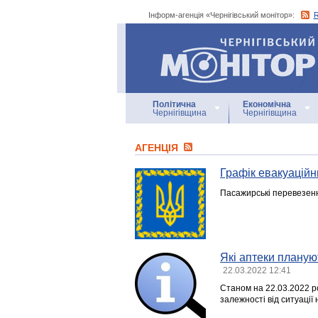
Інформ-агенція «Чернігівський монітор»:
Інформ-агенція
«Чернігівський монітор»
Політична
Економічна
Чернігівщина
Чернігівщина
АГЕНЦIЯ
Графік евакуаційни
Пасажирські перевезенн
Які аптеки планую
22.03.2022 12:41
Станом на 22.03.2022 ро
залежності від ситуації 