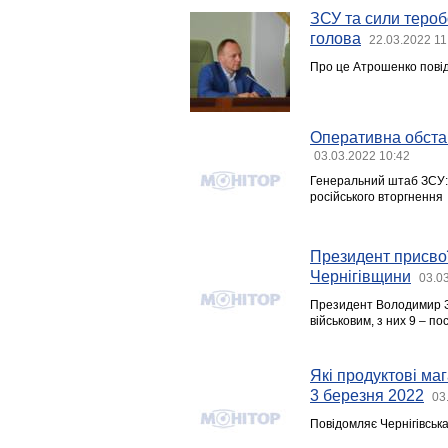
ЗСУ та сили тероб
голова
22.03.2022 11
Про це Атрошенко повід
Оперативна обстан
03.03.2022 10:42
Генеральний штаб ЗСУ:
російського вторгнення
Президент присвої
Чернігівщини
03.0
Президент Володимир Зе
військовим, з них 9 – по
Які продуктові ма
3 березня 2022
03
Повідомляє Чернігівськ