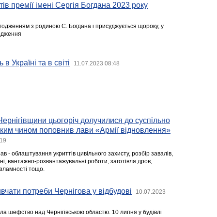
ів премії імені Сергія Богдана 2023 року
годженням з родиною С. Богдана і присуджується щороку, у
родження
 в Україні та в світі
11.07.2023 08:48
Чернігівщини цьогоріч долучилися до суспільно
таким чином поповнив лави «Армії відновлення»
:19
рав - облаштування укриттів цивільного захисту, розбір завалів,
і, вантажно-розвантажувальні роботи, заготівля дров,
езламності тощо.
вчати потреби Чернігова у відбудові
10.07.2023
ла шефство над Чернігівською областю. 10 липня у будівлі