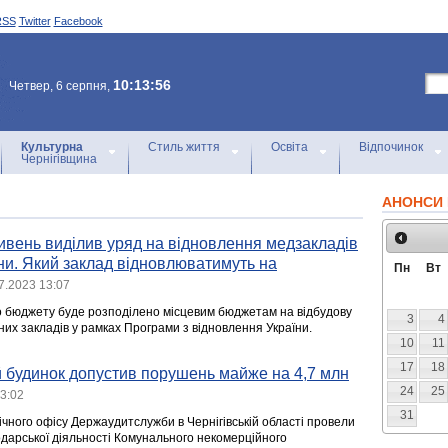
RSS
Twitter
Facebook
10:13:56
Четвер, 6 серпня,
Культурна
Стиль життя
Освіта
Відпочинок
Чернігівщина
АНОНСИ 
ивень виділив уряд на відновлення медзакладів
їни. Який заклад відновлюватимуть на
Пн
Вт
7.2023 13:07
о бюджету буде розподілено місцевим бюджетам на відбудову
3
4
их закладів у рамках Програми з відновлення України.
10
11
17
18
 будинок допустив порушень майже на 4,7 млн
24
25
13:02
31
ічного офісу Держаудитслужби в Чернігівській області провели
одарської діяльності Комунального некомерційного