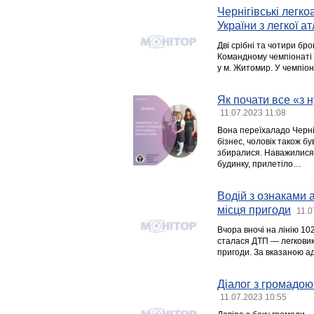
Чернігівські легк
України з легкої а
Дві срібні та чотири бр
Командному чемпіонаті 
у м. Житомир. У чемпіон
Як почати все «з 
11.07.2023 11:08
Вона переїхаладо Черніг
бізнес, чоловік також бу
збиралися. Наважилися л
будинку, прилетіло…
Водій з ознаками а
місця пригоди
11.0
Вчора вночі на лінію 10
сталася ДТП — легковик 
пригоди. За вказаною а
Діалог з громадою
11.07.2023 10:55