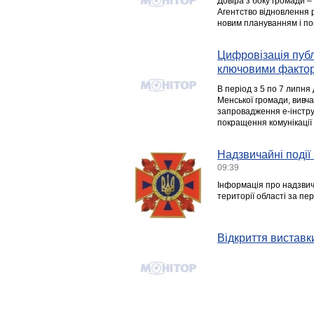
Довіра з боку громади –
Агентство відновлення р
новим плануванням і п
Цифровізація публ
ключовими фактора
В період з 5 по 7 липня
Менської громади, вивча
запровадження е-інструм
покращення комунікації 
Надзвичайні події 
09:39
Інформація про надзвича
території області за пе
Відкриття виставки