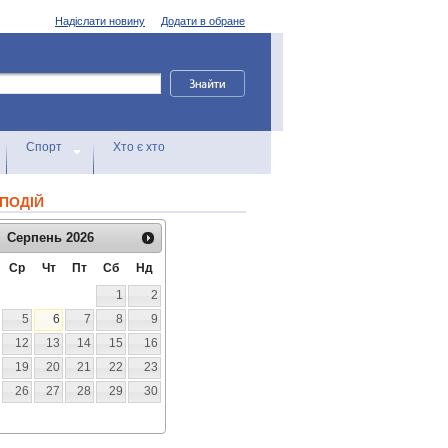
Надіслати новину
Додати в обране
Спорт
Хто є хто
ПОДІЙ
Серпень
2026
Ср
Чт
Пт
Сб
Нд
1
2
5
6
7
8
9
12
13
14
15
16
19
20
21
22
23
26
27
28
29
30