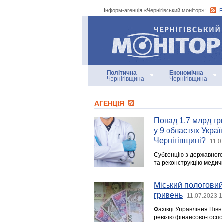
Інформ-агенція «Чернігівський монітор»:
Інформ-агенція
«Чернігівський монітор»
Політична
Економічна
Чернігівщина
Чернігівщина
АГЕНЦIЯ
Понад 1,7 млрд гр
у 9 областях Укра
Чернігівщині?
11.0
Субвенцію з державног
та реконструкцію медичн
Міський пологовий
гривень
11.07.2023 
Фахівці Управління Півн
ревізію фінансово-госп