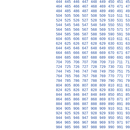
444
445
446
447
448
449
450
451
45
464
465
466
467
468
469
470
471
47
484
485
486
487
488
489
490
491
49
504
505
506
507
508
509
510
511
51
524
525
526
527
528
529
530
531
53
544
545
546
547
548
549
550
551
55
564
565
566
567
568
569
570
571
57
584
585
586
587
588
589
590
591
59
604
605
606
607
608
609
610
611
61
624
625
626
627
628
629
630
631
63
644
645
646
647
648
649
650
651
65
664
665
666
667
668
669
670
671
67
684
685
686
687
688
689
690
691
69
704
705
706
707
708
709
710
711
71
724
725
726
727
728
729
730
731
73
744
745
746
747
748
749
750
751
75
764
765
766
767
768
769
770
771
77
784
785
786
787
788
789
790
791
79
804
805
806
807
808
809
810
811
81
824
825
826
827
828
829
830
831
83
844
845
846
847
848
849
850
851
85
864
865
866
867
868
869
870
871
87
884
885
886
887
888
889
890
891
89
904
905
906
907
908
909
910
911
91
924
925
926
927
928
929
930
931
93
944
945
946
947
948
949
950
951
95
964
965
966
967
968
969
970
971
97
984
985
986
987
988
989
990
991
99