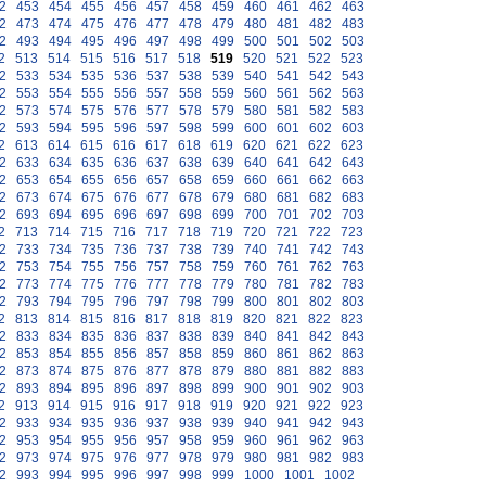
2
453
454
455
456
457
458
459
460
461
462
463
2
473
474
475
476
477
478
479
480
481
482
483
2
493
494
495
496
497
498
499
500
501
502
503
2
513
514
515
516
517
518
519
520
521
522
523
2
533
534
535
536
537
538
539
540
541
542
543
2
553
554
555
556
557
558
559
560
561
562
563
2
573
574
575
576
577
578
579
580
581
582
583
2
593
594
595
596
597
598
599
600
601
602
603
2
613
614
615
616
617
618
619
620
621
622
623
2
633
634
635
636
637
638
639
640
641
642
643
2
653
654
655
656
657
658
659
660
661
662
663
2
673
674
675
676
677
678
679
680
681
682
683
2
693
694
695
696
697
698
699
700
701
702
703
2
713
714
715
716
717
718
719
720
721
722
723
2
733
734
735
736
737
738
739
740
741
742
743
2
753
754
755
756
757
758
759
760
761
762
763
2
773
774
775
776
777
778
779
780
781
782
783
2
793
794
795
796
797
798
799
800
801
802
803
2
813
814
815
816
817
818
819
820
821
822
823
2
833
834
835
836
837
838
839
840
841
842
843
2
853
854
855
856
857
858
859
860
861
862
863
2
873
874
875
876
877
878
879
880
881
882
883
2
893
894
895
896
897
898
899
900
901
902
903
2
913
914
915
916
917
918
919
920
921
922
923
2
933
934
935
936
937
938
939
940
941
942
943
2
953
954
955
956
957
958
959
960
961
962
963
2
973
974
975
976
977
978
979
980
981
982
983
2
993
994
995
996
997
998
999
1000
1001
1002