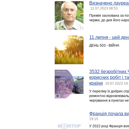
Визначено лауреат
11.07.2023 08:53
Премія заснована за по
червні, до дня його на
11 липня - цей день
ДЕНЬ 503 - ВІЙНА
3532 безробітних 
корисних робіт і 
країни
10.07.2023 19
У переліку їх добрих сп
ремонтно-відновлювальн
чергування в пунктах н
Франція почала ви
19:15
У 2022 році Франція взя