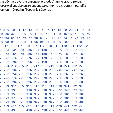
ди відбулась зустріч виконуючого обов'язки міського голови
омако зі спеціальним уповноваженим президента Франції з
новлення України П'єром Ельброном.
7
8
9
10
11
12
13
14
15
16
17
18
19
20
21
22
23
35
36
37
38
39
40
41
42
43
44
45
46
47
48
49
50
62
63
64
65
66
67
68
69
70
71
72
73
74
75
76
77
89
90
91
92
93
94
95
96
97
98
99
100
101
102
1
112
113
114
115
116
117
118
119
120
121
122
123
2
133
134
135
136
137
138
139
140
141
142
143
2
153
154
155
156
157
158
159
160
161
162
163
2
173
174
175
176
177
178
179
180
181
182
183
2
193
194
195
196
197
198
199
200
201
202
203
2
213
214
215
216
217
218
219
220
221
222
223
2
233
234
235
236
237
238
239
240
241
242
243
2
253
254
255
256
257
258
259
260
261
262
263
2
273
274
275
276
277
278
279
280
281
282
283
2
293
294
295
296
297
298
299
300
301
302
303
2
313
314
315
316
317
318
319
320
321
322
323
2
333
334
335
336
337
338
339
340
341
342
343
2
353
354
355
356
357
358
359
360
361
362
363
2
373
374
375
376
377
378
379
380
381
382
383
2
393
394
395
396
397
398
399
400
401
402
403
2
413
414
415
416
417
418
419
420
421
422
423
2
433
434
435
436
437
438
439
440
441
442
443