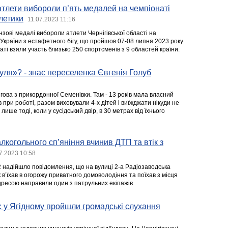
оатлети вибороли п’ять медалей на чемпіонаті
тлетики
11.07.2023 11:16
онзові медалі вибороли атлети Чернігівської області на
України з естафетного бігу, що пройшов 07-08 липня 2023 року
аті взяли участь близько 250 спортсменів з 9 областей країни.
нуля»? - знає переселенка Євгенія Голуб
ова з прикордонної Семенівки. Там - 13 років мала власний
в при роботі, разом виховували 4-х дітей і виїжджати нікуди не
ише тоді, коли у сусідський двір, в 30 метрах від їхнього
лкогольного сп’яніння вчинив ДТП та втік з
7.2023 10:58
2 надійшло повідомлення, що на вулиці 2-а Радіозаводська
в’їхав в огорожу приватного домоволодіння та поїхав з місця
дресою направили один з патрульних екіпажів.
: у Ягідному пройшли громадські слухання