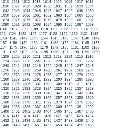
1010
1011
1012
1013
1014
1015
1016
1017
1018
1026
1027
1028
1029
1030
1031
1032
1033
1034
1042
1043
1044
1045
1046
1047
1048
1049
1050
1058
1059
1060
1061
1062
1063
1064
1065
1066
1074
1075
1076
1077
1078
1079
1080
1081
1082
1090
1091
1092
1093
1094
1095
1096
1097
1098
1106
1107
1108
1109
1110
1111
1112
1113
1114
1115
123
1124
1125
1126
1127
1128
1129
1130
1131
1132
1140
1141
1142
1143
1144
1145
1146
1147
1148
1149
1157
1158
1159
1160
1161
1162
1163
1164
1165
1166
1174
1175
1176
1177
1178
1179
1180
1181
1182
1183
1191
1192
1193
1194
1195
1196
1197
1198
1199
1200
1208
1209
1210
1211
1212
1213
1214
1215
1216
1224
1225
1226
1227
1228
1229
1230
1231
1232
1240
1241
1242
1243
1244
1245
1246
1247
1248
1256
1257
1258
1259
1260
1261
1262
1263
1264
1272
1273
1274
1275
1276
1277
1278
1279
1280
1288
1289
1290
1291
1292
1293
1294
1295
1296
1304
1305
1306
1307
1308
1309
1310
1311
1312
1320
1321
1322
1323
1324
1325
1326
1327
1328
1336
1337
1338
1339
1340
1341
1342
1343
1344
1352
1353
1354
1355
1356
1357
1358
1359
1360
1368
1369
1370
1371
1372
1373
1374
1375
1376
1384
1385
1386
1387
1388
1389
1390
1391
1392
1400
1401
1402
1403
1404
1405
1406
1407
1408
1416
1417
1418
1419
1420
1421
1422
1423
1424
1432
1433
1434
1435
1436
1437
1438
1439
1440
1448
1449
1450
1451
1452
1453
1454
1455
1456