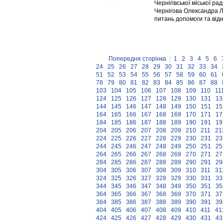
Чернігівської міської ра
Чернігова Олександра Л
питань допомоги та від
Попередня сторінка
|
1
2
3
4
5
6
24
25
26
27
28
29
30
31
32
33
34
51
52
53
54
55
56
57
58
59
60
61
78
79
80
81
82
83
84
85
86
87
88
103
104
105
106
107
108
109
110
11
124
125
126
127
128
129
130
131
13
144
145
146
147
148
149
150
151
15
164
165
166
167
168
169
170
171
17
184
185
186
187
188
189
190
191
19
204
205
206
207
208
209
210
211
21
224
225
226
227
228
229
230
231
23
244
245
246
247
248
249
250
251
25
264
265
266
267
268
269
270
271
27
284
285
286
287
288
289
290
291
29
304
305
306
307
308
309
310
311
31
324
325
326
327
328
329
330
331
33
344
345
346
347
348
349
350
351
35
364
365
366
367
368
369
370
371
37
384
385
386
387
388
389
390
391
39
404
405
406
407
408
409
410
411
41
424
425
426
427
428
429
430
431
43