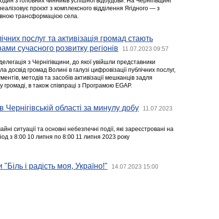
 один з головних чинників успішної відбудови. На Чернігівщині
еалізовує проєкт з комплексного відділення Ягідного — з
овною трансформацією села.
ічних послуг та активізація громад стають
ми сучасного розвитку регіонів
11.07.2023 09:57
 делегація з Чернігівщини, до якої увійшли представники
ла досвід громад Волині в галузі цифровізації публічних послуг,
ентів, методів та засобів активізації мешканців задля
у громаді, в також співпраці з Програмою EGAP.
в Чернігівській області за минулу добу
11.07.2023
йні ситуації та основні небезпечні події, які зареєстровані на
ріод з 8:00 10 липня по 8:00 11 липня 2023 року
 "Біль і радість моя, Україно!"
14.07.2023 15:00