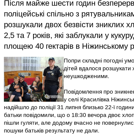
Після майже шести годин безперерв
поліцейські спільно з рятувальника
розшукали двох безвісти зниклих хл
2,5 та 7 років, які заблукали у кукур
площею 40 гектарів в Ніжинському р
Попри складні погодні ум
дітей вдалося розшукати
неушкодженими.
Повідомлення про зникнен
у селі Красилівка Ніжинсь
надійшло до поліції 31 липня близько 22-ї годин
батьки повідомили, що о 18:30 вечора двоє хло
пішли гуляти, але додому вчасно не повернулис
пошуки батьків результату не дали.