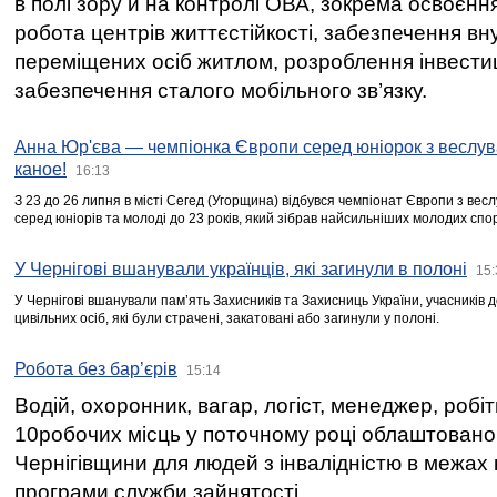
в полі зору й на контролі ОВА, зокрема освоєння
робота центрів життєстійкості, забезпечення вн
переміщених осіб житлом, розроблення інвестиц
забезпечення сталого мобільного зв’язку.
Анна Юр'єва — чемпіонка Європи серед юніорок з веслув
каное!
16:13
З 23 до 26 липня в місті Сегед (Угорщина) відбувся чемпіонат Європи з вес
серед юніорів та молоді до 23 років, який зібрав найсильніших молодих спо
У Чернігові вшанували українців, які загинули в полоні
15:
У Чернігові вшанували пам’ять Захисників та Захисниць України, учасників
цивільних осіб, які були страчені, закатовані або загинули у полоні.
Робота без бар’єрів
15:14
Водій, охоронник, вагар, логіст, менеджер, робі
10робочих місць у поточному році облаштован
Чернігівщини для людей з інвалідністю в межах
програми служби зайнятості.