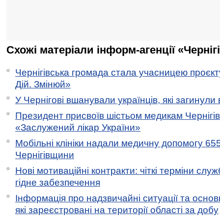
Схожі матеріали інформ-агенції «Черніг
Чернігівська громада стала учасницею проєкту 
Дій. Змінюй»
У Чернігові вшанували українців, які загинули 
Президент присвоїв шістьом медикам Чернігі
«Заслужений лікар України»
Мобільні клініки надали медичну допомогу 65
Чернігівщини
Нові мотиваційні контракти: чіткі терміни служ
гідне забезпечення
Інформація про надзвичайні ситуації та основн
які зареєстровані на території області за добу