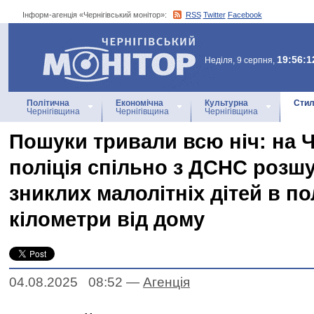
Інформ-агенція «Чернігівський монітор»:
RSS
Twitter
Facebook
Інформ-агенція
«Чернігівський монітор»
19:56:1
Неділя, 9 серпня,
Політична
Економічна
Культурна
Стил
Чернігівщина
Чернігівщина
Чернігівщина
Пошуки тривали всю ніч: на Ч
поліція спільно з ДСНС розш
зниклих малолітніх дітей в пол
кілометри від дому
04.08.2025 08:52
—
Агенцiя