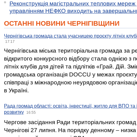
Реконструкція магістральних теплових мереж у
управлінням НЕФКО виходить на завершальн
ОСТАННІ НОВИНИ ЧЕРНІГІВЩИНИ
Чернігівська громада стала учасницею проєкту літніх клуб
17:17
Чернігівська міська територіальна громада за 
відкритого конкурсного відбору стала однією з
літніх клубів для дітей та підлітків «Грай. Дій. З
громадська організація DOCCU у межах проєкту 
співпраці з міжнародною неурядовою організаціє
в Україні.
Рада громад області: освіта, інвестиції, житло для ВПО та
розвитку
16:55
Чергове засідання Ради територіальних громад 
Чернігові 27 липня. На порядку денному – низка