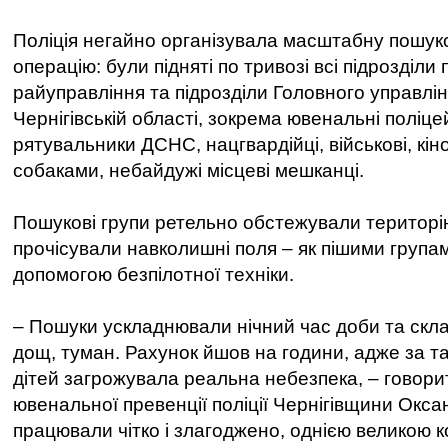
Поліція негайно організувала масштабну пошук
операцію: були підняті по тривозі всі підрозділи 
райуправління та підрозділи Головного управлін
Чернігівській області, зокрема ювенальні поліцей
рятувальники ДСНС, нацгвардійці, військові, кі
собаками, небайдужі місцеві мешканці.
Пошукові групи ретельно обстежували територі
прочісували навколишні поля – як пішими групами,
допомогою безпілотної техніки.
– Пошуки ускладнювали нічний час доби та скла
дощ, туман. Рахунок йшов на години, адже за т
дітей загрожувала реальна небезпека, – говор
ювенальної превенції поліції Чернігівщини Окса
працювали чітко і злагоджено, однією великою 