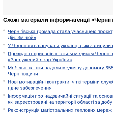
Схожі матеріали інформ-агенції «Черніг
Чернігівська громада стала учасницею проєкту 
Дій. Змінюй»
У Чернігові вшанували українців, які загинули 
Президент присвоїв шістьом медикам Чернігі
«Заслужений лікар України»
Мобільні клініки надали медичну допомогу 65
Чернігівщини
Нові мотиваційні контракти: чіткі терміни служ
гідне забезпечення
Інформація про надзвичайні ситуації та основн
які зареєстровані на території області за добу
Реконструкція магістральних теплових мереж у