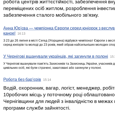
робота центрів життєстійкості, забезпечення вн
переміщених осіб житлом, розроблення інвестиц
забезпечення сталого мобільного зв’язку.
Анна Юр'єва — чемпіонка Європи серед юніорок з веслув
каное!
16:13
З 23 до 26 липня в місті Сегед (Угорщина) відбувся чемпіонат Європи з вес
серед юніорів та молоді до 23 років, який зібрав найсильніших молодих спо
У Чернігові вшанували українців, які загинули в полоні
15:
У Чернігові вшанували пам’ять Захисників та Захисниць України, учасників
цивільних осіб, які були страчені, закатовані або загинули у полоні.
Робота без бар’єрів
15:14
Водій, охоронник, вагар, логіст, менеджер, робі
10робочих місць у поточному році облаштован
Чернігівщини для людей з інвалідністю в межах
програми служби зайнятості.