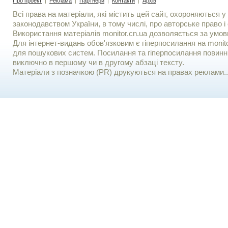
Про проект
|
Реклама
|
Партнери
|
Контакти
|
Архів
Всі права на матеріали, які містить цей сайт, охороняються у 
законодавством України, в тому числі, про авторське право і 
Використання матерiалiв monitor.cn.ua дозволяється за умов
Для iнтернет-видань обов'язковим є гiперпосилання на monito
для пошукових систем. Посилання та гіперпосилання повинні
виключно в першому чи в другому абзаці тексту.
Матеріали з позначкою (PR) друкуються на правах реклами..