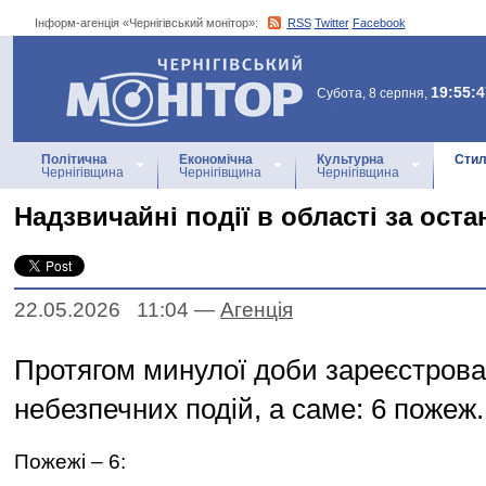
Інформ-агенція «Чернігівський монітор»:
RSS
Twitter
Facebook
Інформ-агенція
«Чернігівський монітор»
19:55:4
Субота, 8 серпня,
Політична
Економічна
Культурна
Стил
Чернігівщина
Чернігівщина
Чернігівщина
Надзвичайні події в області за ост
22.05.2026 11:04
—
Агенцiя
Протягом минулої доби зареєстрова
небезпечних подій, а саме: 6 пожеж.
Пожежі – 6: