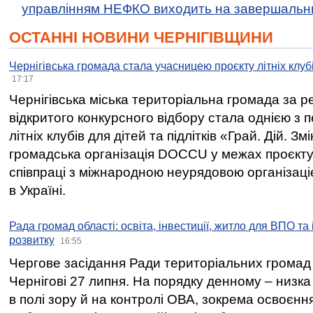
управлінням НЕФКО виходить на завершальн
ОСТАННІ НОВИНИ ЧЕРНІГІВЩИНИ
Чернігівська громада стала учасницею проєкту літніх клуб
17:17
Чернігівська міська територіальна громада за 
відкритого конкурсного відбору стала однією з
літніх клубів для дітей та підлітків «Грай. Дій. З
громадська організація DOCCU у межах проєкту 
співпраці з міжнародною неурядовою організаціє
в Україні.
Рада громад області: освіта, інвестиції, житло для ВПО та
розвитку
16:55
Чергове засідання Ради територіальних громад 
Чернігові 27 липня. На порядку денному – низка
в полі зору й на контролі ОВА, зокрема освоєння