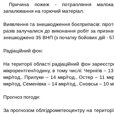
Причина пожеж - потрапляння малокал
запалювання на горючий матеріал.
Виявлення та знешкодження боєприпасів: піроте
разів залучалися до виконання робіт за призн
знешкоджено 35 ВНП (з початку бойових дій - 5
Радіаційний фон:
На території області радіаційний фон зареєст
мікрорентген/годину, в тому числі: Чернігів – 13
мкр/год., Прилуки – 14 мкр/год., Остер – 11 мк
мкр/год, Семенівка – 14 мкр/год., Сновськ – 10 м
Прогноз погоди:
За прогнозом облгідрометеоцентру на території