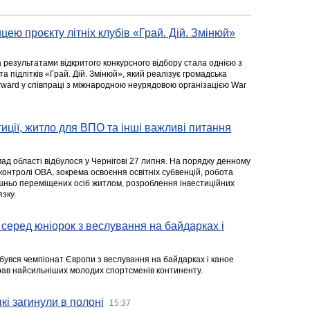
цею проєкту літніх клубів «Грай. Дій. Змінюй»
а результатами відкритого конкурсного відбору стала однією з
та підлітків «Грай. Дій. Змінюй», який реалізує громадська
rward у співпраці з міжнародною неурядовою організацією War
стиції, житло для ВПО та інші важливі питання
ад області відбулося у Чернігові 27 липня. На порядку денному
 контролі ОВА, зокрема освоєння освітніх субвенцій, робота
ішньо переміщених осіб житлом, розроблення інвестиційних
зку.
серед юніорок з веслування на байдарках і
ідбувся чемпіонат Європи з веслування на байдарках і каное
ібрав найсильніших молодих спортсменів континенту.
кі загинули в полоні
15:37