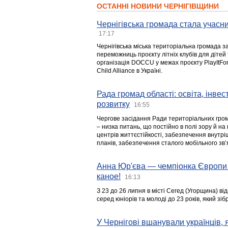
ОСТАННІ НОВИНИ ЧЕРНІГІВЩИНИ
Чернігівська громада стала учасни
17:17
Чернігівська міська територіальна громада з
переможниць проєкту літніх клубів для дітей 
організація DOCCU у межах проєкту PlayItFo
Child Alliance в Україні.
Рада громад області: освіта, інве
розвитку
16:55
Чергове засідання Ради територіальних гром
– низка питань, що постійно в полі зору й на
центрів життєстійкості, забезпечення внутр
планів, забезпечення сталого мобільного зв’я
Анна Юр'єва — чемпіонка Європи 
каное!
16:13
З 23 до 26 липня в місті Сегед (Угорщина) в
серед юніорів та молоді до 23 років, який з
У Чернігові вшанували українців, я