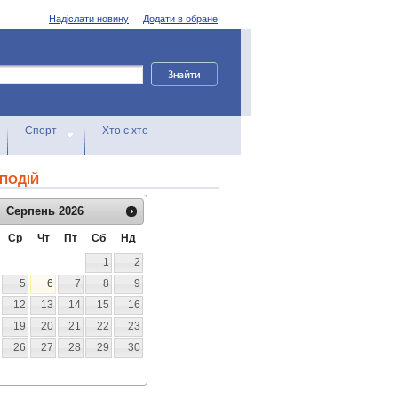
Надіслати новину
Додати в обране
Спорт
Хто є хто
ПОДІЙ
Серпень
2026
Ср
Чт
Пт
Сб
Нд
1
2
5
6
7
8
9
12
13
14
15
16
19
20
21
22
23
26
27
28
29
30