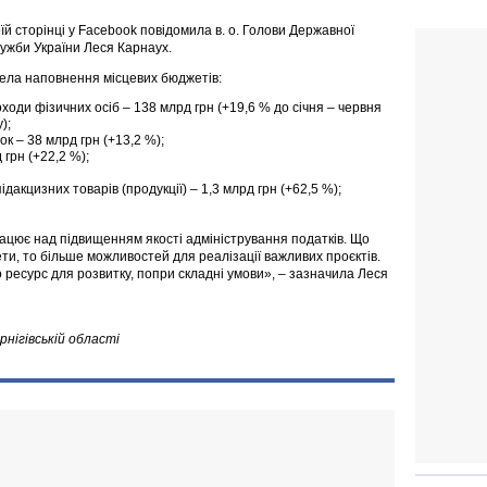
їй сторінці у Facebook повідомила в. о. Голови Державної
лужби України Леся Карнаух.
ела наповнення місцевих бюджетів:
ходи фізичних осіб – 138 млрд грн (+19,6 % до січня – червня
у);
ок – 38 млрд грн (+13,2 %);
 грн (+22,2 %);
акцизних товарiв (продукцiї) – 1,3 млрд грн (+62,5 %);
.
ацює над підвищенням якості адміністрування податків. Що
ти, то більше можливостей для реалізації важливих проєктів.
ресурс для розвитку, попри складні умови», – зазначила Леся
нігівській області