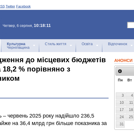
RSS
Twitter
Facebook
10:18:11
Четвер, 6 серпня,
Культурна
Стиль життя
Освіта
Відпочинок
Чернігівщина
дження до місцевих бюджетів
АНОНСИ 
а 18,2 % порівняно з
ником
Пн
Вт
3
4
10
11
17
18
ь – червень 2025 року надійшло 236,5
24
25
айже на 36,4 млрд грн більше показника за
31