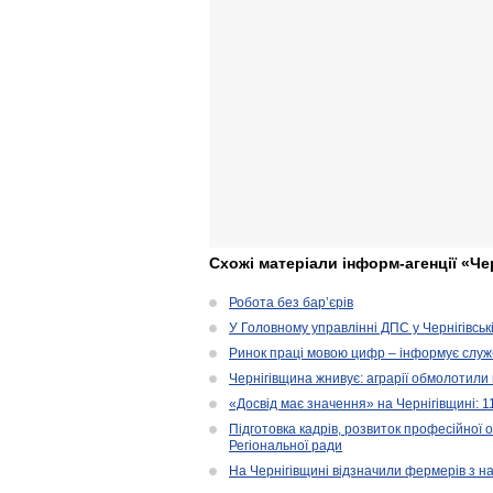
Схожі матеріали інформ-агенції «Че
Робота без бар’єрів
У Головному управлінні ДПС у Чернігівськ
Ринок праці мовою цифр – інформує служ
Чернігівщина жнивує: аграрії обмолотили 
«Досвід має значення» на Чернігівщині: 
Підготовка кадрів, розвиток професійної 
Регіональної ради
На Чернігівщині відзначили фермерів з н