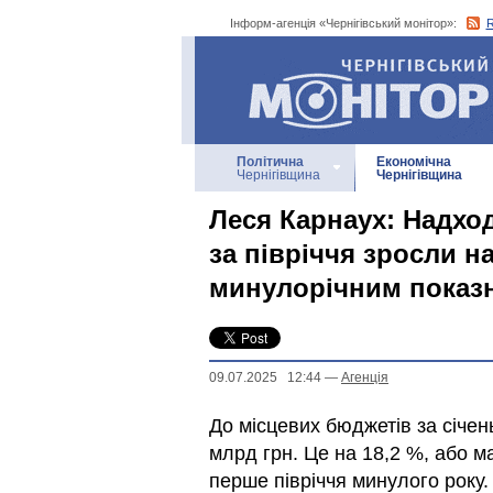
Інформ-агенція «Чернігівський монітор»:
Інформ-агенція
«Чернігівський монітор»
Політична
Економічна
Чернігівщина
Чернігівщина
Леся Карнаух: Надхо
за півріччя зросли н
минулорічним показ
09.07.2025 12:44
—
Агенцiя
До місцевих бюджетів за січен
млрд грн. Це на 18,2 %, або м
перше півріччя минулого року.