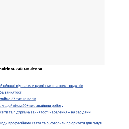
рнігівський монітор»
ій області відзначили сумлінних платників податків
ба зайнятості
майже 27 тис. га полів
11 людей віком 50+ вже знайшли роботу
освіти та підтримка зайнятості населення – на засіданні
агоди професійного свята та обговорили пріоритети для галузі