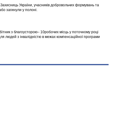
а Захисниць України, учасників добровольчих формувань та
 або загинули у полоні.
робітник з благоусторою– 10робочих місць у поточному році
я людей з інвалідністю в межах компенсаційної програми