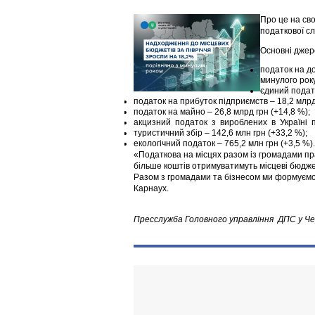
Про це на сво
податкової с
Основні джер
податок на до
минулого рок
єдиний подат
податок на прибуток підприємств – 18,2 млрд
податок на майно – 26,8 млрд грн (+14,8 %);
акцизний податок з вироблених в Українi пiд
туристичний збiр – 142,6 млн грн (+33,2 %);
екологічний податок – 765,2 млн грн (+3,5 %)
«Податкова на місцях разом із громадами пр
більше коштів отримуватимуть місцеві бюдже
Разом з громадами та бізнесом ми формуємо 
Карнаух.
Пресслужба Головного управління ДПС у Чер