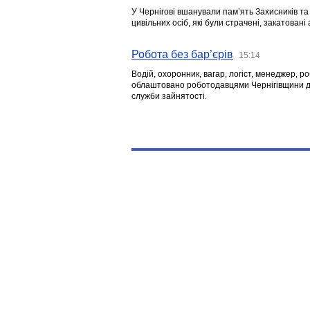
У Чернігові вшанували пам’ять Захисників т
цивільних осіб, які були страчені, закатовані
Робота без бар’єрів
15:14
Водій, охоронник, вагар, логіст, менеджер, 
облаштовано роботодавцями Чернігівщини дл
служби зайнятості.