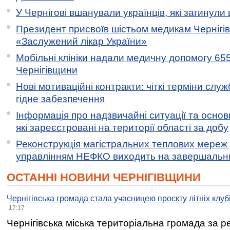
У Чернігові вшанували українців, які загинули 
Президент присвоїв шістьом медикам Чернігі
«Заслужений лікар України»
Мобільні клініки надали медичну допомогу 65
Чернігівщини
Нові мотиваційні контракти: чіткі терміни служ
гідне забезпечення
Інформація про надзвичайні ситуації та основн
які зареєстровані на території області за добу
Реконструкція магістральних теплових мереж у
управлінням НЕФКО виходить на завершальн
ОСТАННІ НОВИНИ ЧЕРНІГІВЩИНИ
Чернігівська громада стала учасницею проєкту літніх клуб
17:17
Чернігівська міська територіальна громада за 