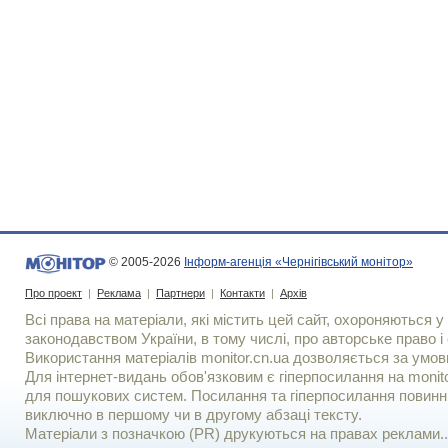
© 2005-2026
Інформ-агенція «Чернігівський монітор»
Про проект
|
Реклама
|
Партнери
|
Контакти
|
Архів
Всі права на матеріали, які містить цей сайт, охороняються у 
законодавством України, в тому числі, про авторське право і 
Використання матерiалiв monitor.cn.ua дозволяється за умов
Для iнтернет-видань обов'язковим є гiперпосилання на monito
для пошукових систем. Посилання та гіперпосилання повинні
виключно в першому чи в другому абзаці тексту.
Матеріали з позначкою (PR) друкуються на правах реклами..