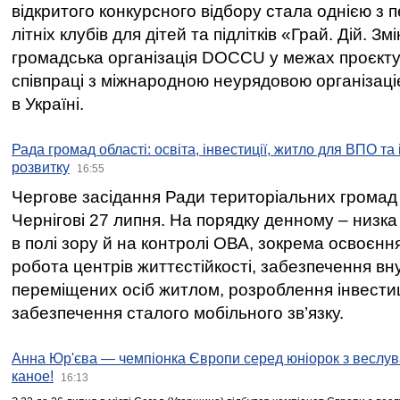
відкритого конкурсного відбору стала однією з
літніх клубів для дітей та підлітків «Грай. Дій. З
громадська організація DOCCU у межах проєкту 
співпраці з міжнародною неурядовою організаціє
в Україні.
Рада громад області: освіта, інвестиції, житло для ВПО та
розвитку
16:55
Чергове засідання Ради територіальних громад 
Чернігові 27 липня. На порядку денному – низка
в полі зору й на контролі ОВА, зокрема освоєння
робота центрів життєстійкості, забезпечення вн
переміщених осіб житлом, розроблення інвестиц
забезпечення сталого мобільного зв’язку.
Анна Юр'єва — чемпіонка Європи серед юніорок з веслув
каное!
16:13