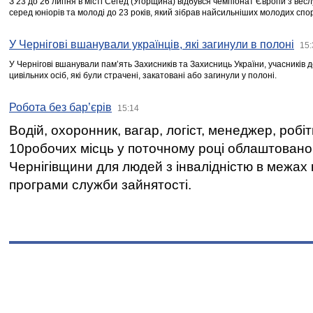
З 23 до 26 липня в місті Сегед (Угорщина) відбувся чемпіонат Європи з вес
серед юніорів та молоді до 23 років, який зібрав найсильніших молодих спо
У Чернігові вшанували українців, які загинули в полоні
15:
У Чернігові вшанували пам’ять Захисників та Захисниць України, учасників
цивільних осіб, які були страчені, закатовані або загинули у полоні.
Робота без бар’єрів
15:14
Водій, охоронник, вагар, логіст, менеджер, робі
10робочих місць у поточному році облаштован
Чернігівщини для людей з інвалідністю в межах
програми служби зайнятості.