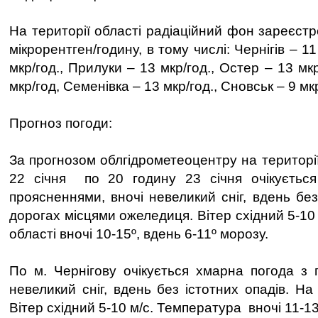
На території області радіаційний фон зареєст
мікрорентген/годину, в тому числі: Чернігів – 11
мкр/год., Прилуки – 13 мкр/год., Остер – 13 мк
мкр/год, Семенівка – 13 мкр/год., Сновськ – 9 мк
Прогноз погоди:
За прогнозом облгідрометеоцентру на території
22 січня по 20 годину 23 січня очікуєть
проясненнями, вночі невеликий сніг, вдень без
дорогах місцями ожеледиця. Вітер східний 5-10
області вночі 10-15º, вдень 6-11º морозу.
По м. Чернігову очікується хмарна погода з 
невеликий сніг, вдень без істотних опадів. Н
Вітер східний 5-10 м/с. Температура вночі 11-13