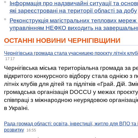
Інформація про надзвичайні ситуації та основн
які зареєстровані на території області за добу
Реконструкція магістральних теплових мереж у
управлінням НЕФКО виходить на завершальн
ОСТАННІ НОВИНИ ЧЕРНІГІВЩИНИ
Чернігівська громада стала учасницею проєкту літніх клуб
17:17
Чернігівська міська територіальна громада за 
відкритого конкурсного відбору стала однією з
літніх клубів для дітей та підлітків «Грай. Дій. З
громадська організація DOCCU у межах проєкту 
співпраці з міжнародною неурядовою організаціє
в Україні.
Рада громад області: освіта, інвестиції, житло для ВПО та
розвитку
16:55