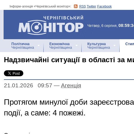
Інформ-агенція «Чернігівський монітор»:
RSS
Twitter
Facebook
Інформ-агенція
«Чернігівський монітор»
08:59:3
Четвер, 6 серпня,
Політична
Економічна
Культурна
Стил
Чернігівщина
Чернігівщина
Чернігівщина
Надзвичайні ситуації в області за 
21.01.2026 09:57
—
Агенцiя
Протягом минулої доби зареєстрова
події, а саме: 4 пожежі.