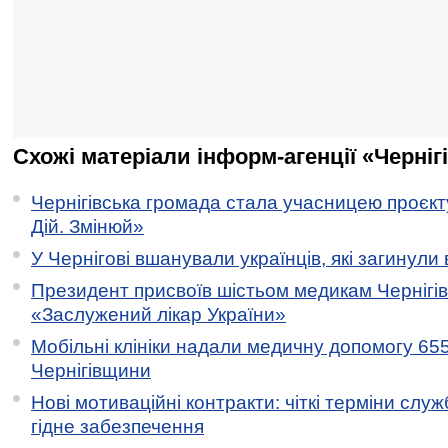
Схожі матеріали інформ-агенції «Черніг
Чернігівська громада стала учасницею проєкту 
Дій. Змінюй»
У Чернігові вшанували українців, які загинули 
Президент присвоїв шістьом медикам Чернігі
«Заслужений лікар України»
Мобільні клініки надали медичну допомогу 65
Чернігівщини
Нові мотиваційні контракти: чіткі терміни служ
гідне забезпечення