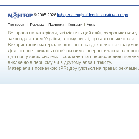
© 2005-2026
Інформ-агенція «Чернігівський монітор»
Про проект
|
Реклама
|
Партнери
|
Контакти
|
Архів
Всі права на матеріали, які містить цей сайт, охороняються у 
законодавством України, в тому числі, про авторське право і 
Використання матерiалiв monitor.cn.ua дозволяється за умов
Для iнтернет-видань обов'язковим є гiперпосилання на monito
для пошукових систем. Посилання та гіперпосилання повинні
виключно в першому чи в другому абзаці тексту.
Матеріали з позначкою (PR) друкуються на правах реклами..