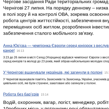
Чергове засідання Ради територіальних громад 
Чернігові 27 липня. На порядку денному – низка
в полі зору й на контролі ОВА, зокрема освоєння
робота центрів життєстійкості, забезпечення вн
переміщених осіб житлом, розроблення інвестиц
забезпечення сталого мобільного зв’язку.
Анна Юр'єва — чемпіонка Європи серед юніорок з веслув
каное!
16:13
З 23 до 26 липня в місті Сегед (Угорщина) відбувся чемпіонат Європи з вес
серед юніорів та молоді до 23 років, який зібрав найсильніших молодих спо
У Чернігові вшанували українців, які загинули в полоні
15:
У Чернігові вшанували пам’ять Захисників та Захисниць України, учасників
цивільних осіб, які були страчені, закатовані або загинули у полоні.
Робота без бар’єрів
15:14
Водій, охоронник, вагар, логіст, менеджер, робі
10робочих місць у поточному році облаштован