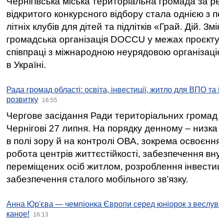
Чернігівська міська територіальна громада за 
відкритого конкурсного відбору стала однією з
літніх клубів для дітей та підлітків «Грай. Дій. З
громадська організація DOCCU у межах проєкту 
співпраці з міжнародною неурядовою організаціє
в Україні.
Рада громад області: освіта, інвестиції, житло для ВПО та
розвитку
16:55
Чергове засідання Ради територіальних громад 
Чернігові 27 липня. На порядку денному – низка
в полі зору й на контролі ОВА, зокрема освоєння
робота центрів життєстійкості, забезпечення вн
переміщених осіб житлом, розроблення інвестиц
забезпечення сталого мобільного зв’язку.
Анна Юр'єва — чемпіонка Європи серед юніорок з веслув
каное!
16:13