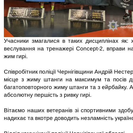
Учасники змагалися в таких дисциплінах як:
веслування на тренажері Concept-2, вправи на
жим гирі.
Співробітник поліції Чернігівщини Андрій Нест
місце з жиму штанги на максимум та посів д
багатоповторного жиму штанги та з ейрбайку. 
абсолютну першість з ривку гирі.
Вітаємо наших ветеранів зі спортивними здоб
надихає та вкотре доводить незламність українс