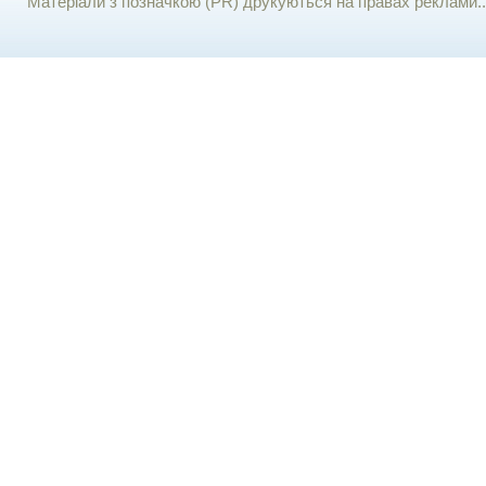
Матеріали з позначкою (PR) друкуються на правах реклами..