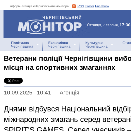
Інформ-агенція «Чернігівський монітор»:
RSS
Twitter
Facebook
Інформ-агенція
«Чернігівський монітор»
17:36
П`ятниця, 7 серпня,
Політична
Економічна
Культурна
Стил
Чернігівщина
Чернігівщина
Чернігівщина
Ветерани поліції Чернігівщини виб
місця на спортивних змаганнях
10.09.2025 10:41
—
Агенцiя
Днями відбувся Національний відбі
міжнародних змагань серед ветера
SPIRIT'S GAMES. Серед учасників –