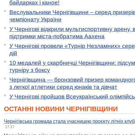
байдарках і каное!
Веслувальники Чернігівщини – серед призері
чемпіонату України
У Чернігові відкрили мультиспортивну арену, 
підтримки міста-побратима Аахена
У Чернігові провели «Турнір Незламних» сере
дій
10 медалей у скарбничці Чернігівщини: підсу
турніру з боксу
Чернігівщина — бронзовий призер командного
з легкої атлетики серед юнаків та дівчат
У Чернігові пройшов Всеукраїнський олімпійс
ОСТАННІ НОВИНИ ЧЕРНІГІВЩИНИ
Чернігівська громада стала учасницею проєкту літніх клуб
17:17