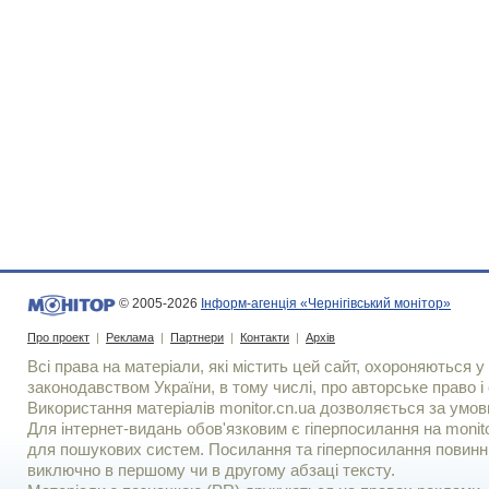
© 2005-2026
Інформ-агенція «Чернігівський монітор»
Про проект
|
Реклама
|
Партнери
|
Контакти
|
Архів
Всі права на матеріали, які містить цей сайт, охороняються у 
законодавством України, в тому числі, про авторське право і 
Використання матерiалiв monitor.cn.ua дозволяється за умов
Для iнтернет-видань обов'язковим є гiперпосилання на monito
для пошукових систем. Посилання та гіперпосилання повинні
виключно в першому чи в другому абзаці тексту.