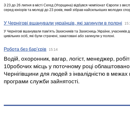
З 23 до 26 липня в місті Сегед (Угорщина) відбувся чемпіонат Європи з вес
серед юніорів та молоді до 23 років, який зібрав найсильніших молодих спо
У Чернігові вшанували українців, які загинули в полоні
15:
У Чернігові вшанували пам’ять Захисників та Захисниць України, учасників
цивільних осіб, які були страчені, закатовані або загинули у полоні.
Робота без бар’єрів
15:14
Водій, охоронник, вагар, логіст, менеджер, робі
10робочих місць у поточному році облаштован
Чернігівщини для людей з інвалідністю в межах
програми служби зайнятості.