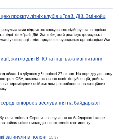
цею проєкту літніх клубів «Грай. Дій. Змінюй»
а результатами відкритого конкурсного відбору стала однією з
та підлітків «Грай. Дій. Змінюй», який реалізує громадська
rward у співпраці з міжнародною неурядовою організацією War
стиції, житло для ВПО та інші важливі питання
ад області відбулося у Чернігові 27 липня. На порядку денному
 контролі ОВА, зокрема освоєння освітніх субвенцій, робота
ішньо переміщених осіб житлом, розроблення інвестиційних
зку.
серед юніорок з веслування на байдарках і
ідбувся чемпіонат Європи з веслування на байдарках і каное
ібрав найсильніших молодих спортсменів континенту.
кі загинули в полоні
15:37