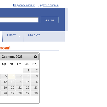
Надіслати новину
Додати в обране
Спорт
Хто є хто
ПОДІЙ
Серпень
2026
Ср
Чт
Пт
Сб
Нд
1
2
5
6
7
8
9
12
13
14
15
16
19
20
21
22
23
26
27
28
29
30