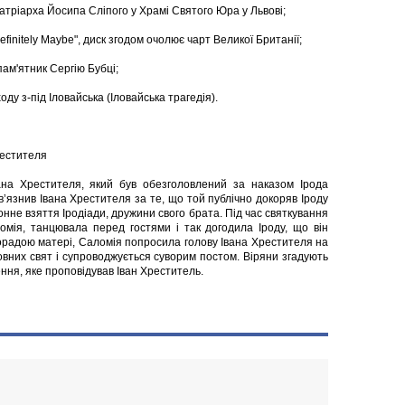
тріарха Йосипа Сліпого у Храмі Святого Юра у Львові;
initely Maybe", диск згодом очолює чарт Великої Британії;
ам'ятник Сергію Бубці;
оду з-під Іловайська (Іловайська трагедія).
рестителя
на Хрестителя, який був обезголовлений за наказом Ірода
в’язнив Івана Хрестителя за те, що той публічно докоряв Іроду
не взяття Іродіади, дружини свого брата. Під час святкування
омія, танцювала перед гостями і так догодила Іроду, що він
порадою матері, Саломія попросила голову Івана Хрестителя на
овних свят і супроводжується суворим постом. Віряни згадують
ння, яке проповідував Іван Хреститель.