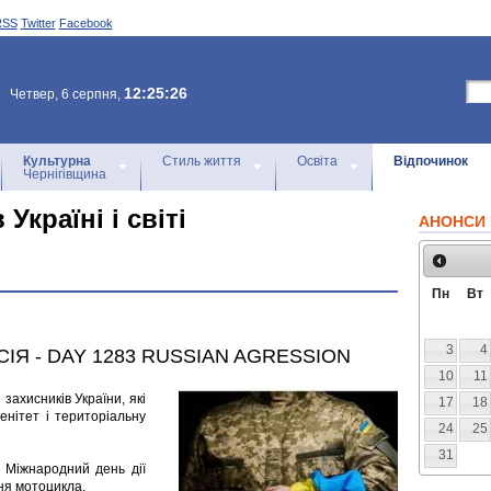
RSS
Twitter
Facebook
12:25:26
Четвер, 6 серпня,
Культурна
Стиль життя
Освіта
Відпочинок
Чернігівщина
Україні і світі
АНОНСИ 
Пн
Вт
3
4
СІЯ - DAY 1283 RUSSIAN AGRESSION
10
11
 захисників України, які
17
18
енітет і територіальну
24
25
31
 Міжнародний день дії
ня мотоцикла.