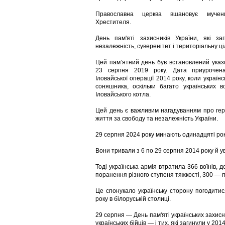
Православна церква вшановує мучен
Хрестителя.
День пам'яті захисників України, які з
незалежність, суверенітет і територіальну ці
Цей пам’ятний день був встановлений указ
23 серпня 2019 року. Дата приурочена
Іловайської операції 2014 року, коли україн
соняшника, оскільки багато українських 
Іловайського котла.
Цей день є важливим нагадуванням про геро
життя за свободу та незалежність України.
29 серпня 2024 року минають одинадцяті рок
Вони тривали з 6 по 29 серпня 2014 року й ув
Тоді українська армія втратила 366 воїнів,
поранення різного ступеня тяжкості, 300 — 
Це спонукало українську сторону погодитис
року в білоруській столиці.
29 серпня — День пам'яті українських захисни
українських бійців — і тих, які загинули у 201