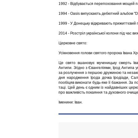
1992 - Відбувається перепоховання мощей па
1994 - Oasis випускають дебютний альбом "Def
1999 - У Донецьку відкривають прижиттєвий п
2014 - Розстріл української колони під час вих
Церковне свято:
Усікновення голови святого пророка Івана Х
Це свято вшановує мученицьку смерть Іва
Антипи. Згідно з Євангеліями, Ірод Антипа у
за розлучення з першою дружиною та незакон
дня народження Ірода дочка Іродіади, Сал
пообіцяв виконати будь-яке її бажання. За 
таці. Цей день є одним із найдавніших церк
про важливість покаяння та духовного очище
Іменини: Іван.