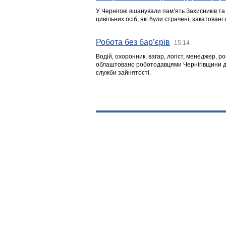
У Чернігові вшанували пам’ять Захисників т
цивільних осіб, які були страчені, закатовані
Робота без бар’єрів
15:14
Водій, охоронник, вагар, логіст, менеджер, 
облаштовано роботодавцями Чернігівщини дл
служби зайнятості.