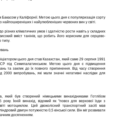
м Бакасом у Каліфорнії. Метою цього дня є популяризація сорту
із найпоширеніших і найулюбленіших червоних вин у світі.
о різних кліматичних умов і здатністю рости навіть у складних
високий вміст танінів, що робить його корисним для серцево-
 типу.
увань
іціатором цього дня став Казахстан, який саме 29 серпня 1991
РСР під Семипалатинськом. Метою цього дня є підвищення
ань та заклик до їх повного припинення. Від часу створення
д 2000 випробувань, які мали значні негативні наслідки для
, який був створений німецькими винахідниками Готлібом
оку. Їхній винахід, відомий як "повоз для верхової їзди з
віті мотоциклом. Цей двоколісний транспортний засіб мав
ндровий двигун потужністю 0,5 кінської сили. Він міг розвивати
значним досягненням.