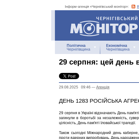
Інформ-агенція «Чернігівський монітор»:
Інформ-агенція
«Чернігівський монітор»
Політична
Економічна
Чернігівщина
Чернігівщина
29 серпня: цей день в 
29.08.2025 09:46
—
Агенцiя
ДЕНЬ 1283 РОСІЙСЬКА АГРЕ
29 серпня в Україні відзначають День пам'яті
загинули в боротьбі за незалежність, сувер
цілісність, День пам'яті Іловайської трагедії.
Також сьогодні Міжнародний день каберне,
проти ядерних випробувань, День народжен