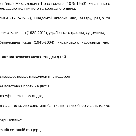
онґина) Михайловича Цегельського (1875-1950), українського
ромадсько-політичного та державного діяча;
ман (1915-1982), шведської акторки кіно, театру, радіо та
ича Катиніна (1925-2011), українського графіка, художника;
меновича Каца (1945-2004), українського художника кіно,
ківської обласної бібліотеки для дітей.
 завершує першу навколосвітню подорож;
не повстання проти нацистів;
о Афганістан і Ісландію;
ків євангельських християн-баптистів, в яких бере участь майже
ері Поппінс";
є свій останній концерт;