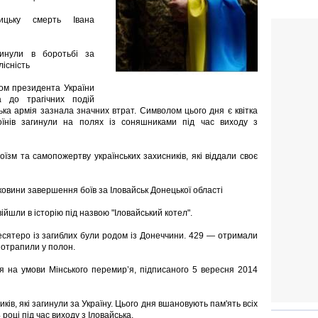
ицьку смерть Івана
агинули в боротьбі за
лісність
ом президента України
 до трагічних подій
ська армія зазнала значних втрат. Символом цього дня є квітка
воїнів загинули на полях із соняшниками під час виходу з
їзм та самопожертву українських захисників, які віддали своє
овини завершення боїв за Іловайськ Донецької області
ійшли в історію під назвою "Іловайський котел".
 десятеро із загиблих були родом із Донеччини. 429 — отримали
потрапили у полон.
я на умови Мінського перемир’я, підписаного 5 вересня 2014
ків, які загинули за Україну. Цього дня вшановують пам'ять всіх
4 році під час виходу з Іловайська.