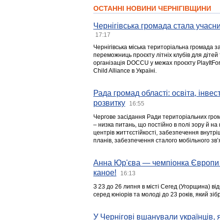
ОСТАННІ НОВИНИ ЧЕРНІГІВЩИНИ
Чернігівська громада стала учасни
17:17
Чернігівська міська територіальна громада з
переможниць проєкту літніх клубів для дітей 
організація DOCCU у межах проєкту PlayItFo
Child Alliance в Україні.
Рада громад області: освіта, інве
розвитку
16:55
Чергове засідання Ради територіальних гром
– низка питань, що постійно в полі зору й на
центрів життєстійкості, забезпечення внутр
планів, забезпечення сталого мобільного зв’я
Анна Юр'єва — чемпіонка Європи 
каное!
16:13
З 23 до 26 липня в місті Сегед (Угорщина) в
серед юніорів та молоді до 23 років, який з
У Чернігові вшанували українців, я