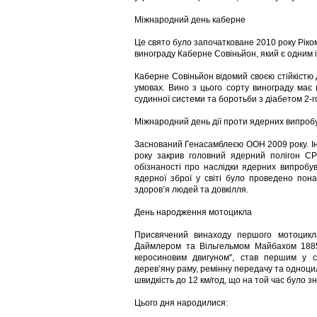
Міжнародний день каберне
Це свято було започатковане 2010 року Ріко
винограду Каберне Совіньйон, який є одним 
Каберне Совіньйон відомий своєю стійкістю д
умовах. Вино з цього сорту винограду має 
судинної системи та боротьби з діабетом 2-го
Міжнародний день дії проти ядерних випроб
Заснований Генасамблеєю ООН 2009 року. Ін
року закрив головний ядерний полігон С
обізнаності про наслідки ядерних випробув
ядерної зброї у світі було проведено пона
здоров’я людей та довкілля.
День народження мотоцикла
Присвячений винаходу першого мотоцикла
Даймлером та Вільгельмом Майбахом 1885 р
керосиновим двигуном", став першим у с
дерев’яну раму, ремінну передачу та одноцилі
швидкість до 12 км/год, що на той час було 
Цього дня народилися: