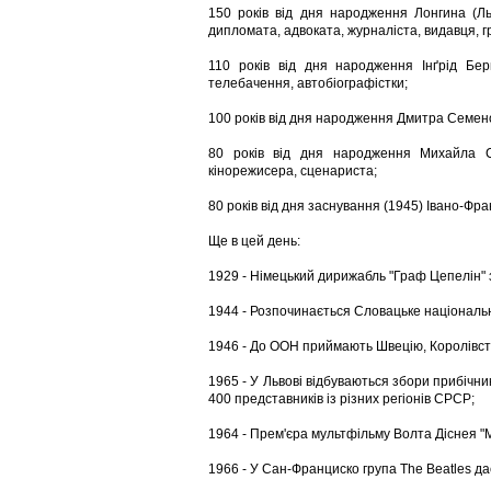
150 років від дня народження Лонгина (Ль
дипломата, адвоката, журналіста, видавця, г
110 років від дня народження Інґрід Берґ
телебачення, автобіографістки;
100 років від дня народження Дмитра Семенов
80 років від дня народження Михайла Се
кінорежисера, сценариста;
80 років від дня заснування (1945) Івано-Фран
Ще в цей день:
1929 - Німецький дирижабль "Граф Цепелін"
1944 - Розпочинається Словацьке національ
1946 - До ООН приймають Швецію, Королівств
1965 - У Львові відбуваються збори прибічни
400 представників із різних регіонів СРСР;
1964 - Прем'єра мультфільму Волта Діснея "М
1966 - У Сан-Франциско група The Beatles да