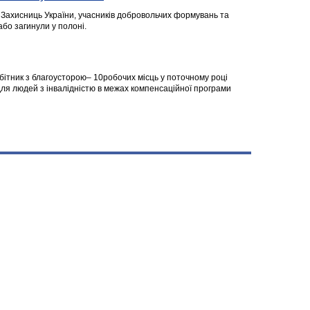
а Захисниць України, учасників добровольчих формувань та
 або загинули у полоні.
робітник з благоусторою– 10робочих місць у поточному році
я людей з інвалідністю в межах компенсаційної програми