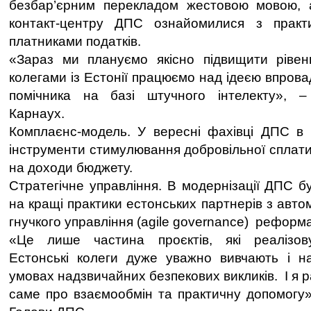
безбар’єрним перекладом жестовою мовою, а
контакт-центру ДПС ознайомилися з практи
платниками податків.
«Зараз ми плануємо якісно підвищити рівень
колегами із Естонії працюємо над ідеєю впров
помічника на базі штучного інтелекту», 
Карнаух.
Комплаєнс-модель. У вересні фахівці ДПС в 
інструменти стимулювання добровільної сплати 
на доходи бюджету.
Стратегічне управління. В модернізації ДПС б
на кращі практики естонських партнерів з автом
гнучкого управління (agile governance) рефор
«Це лише частина проєктів, які реалізов
Естонські колеги дуже уважно вивчають і н
умовах надзвичайних безпекових викликів. І я р
саме про взаємообмін та практичну допомогу»,