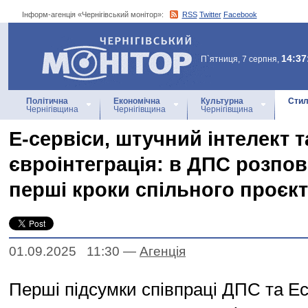
Інформ-агенція «Чернігівський монітор»:
RSS
Twitter
Facebook
Інформ-агенція
«Чернігівський монітор»
14:37
П`ятниця, 7 серпня,
Політична
Економічна
Культурна
Стил
Чернігівщина
Чернігівщина
Чернігівщина
Е-сервіси, штучний інтелект т
євроінтеграція: в ДПС розпов
перші кроки спільного проєкт
01.09.2025 11:30
—
Агенцiя
Перші підсумки співпраці ДПС та Ес