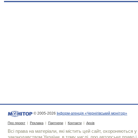
© 2005-2026
Інформ-агенція «Чернігівський монітор»
Про проект
|
Реклама
|
Партнери
|
Контакти
|
Архів
Всі права на матеріали, які містить цей сайт, охороняються у 
законодавством України, в тому числі, про авторське право і 