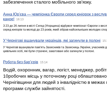
забезпечення сталого мобільного зв’язку.
Анна Юр'єва — чемпіонка Європи серед юніорок з веслув
каное!
16:13
З 23 до 26 липня в місті Сегед (Угорщина) відбувся чемпіонат Європи з вес
серед юніорів та молоді до 23 років, який зібрав найсильніших молодих спо
У Чернігові вшанували українців, які загинули в полоні
15:
У Чернігові вшанували пам’ять Захисників та Захисниць України, учасників
цивільних осіб, які були страчені, закатовані або загинули у полоні.
Робота без бар’єрів
15:14
Водій, охоронник, вагар, логіст, менеджер, робі
10робочих місць у поточному році облаштован
Чернігівщини для людей з інвалідністю в межах
програми служби зайнятості.