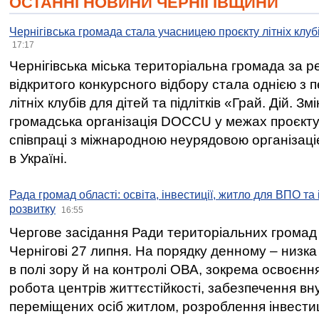
ОСТАННІ НОВИНИ ЧЕРНІГІВЩИНИ
Чернігівська громада стала учасницею проєкту літніх клуб
17:17
Чернігівська міська територіальна громада за 
відкритого конкурсного відбору стала однією з
літніх клубів для дітей та підлітків «Грай. Дій. З
громадська організація DOCCU у межах проєкту 
співпраці з міжнародною неурядовою організаціє
в Україні.
Рада громад області: освіта, інвестиції, житло для ВПО та
розвитку
16:55
Чергове засідання Ради територіальних громад 
Чернігові 27 липня. На порядку денному – низка
в полі зору й на контролі ОВА, зокрема освоєння
робота центрів життєстійкості, забезпечення вн
переміщених осіб житлом, розроблення інвестиц