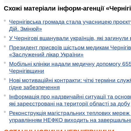
Схожі матеріали інформ-агенції «Черніг
Чернігівська громада стала учасницею проєкту 
Дій. Змінюй»
У Чернігові вшанували українців, які загинули 
Президент присвоїв шістьом медикам Чернігі
«Заслужений лікар України»
Мобільні клініки надали медичну допомогу 65
Чернігівщини
Нові мотиваційні контракти: чіткі терміни служ
гідне забезпечення
Інформація про надзвичайні ситуації та основн
які зареєстровані на території області за добу
Реконструкція магістральних теплових мереж у
управлінням НЕФКО виходить на завершальн