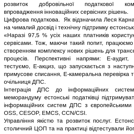
розвиток добровільної податкової ком
впровадження інноваційних сервісних рішень.
Цифрова податкова. Як відзначила Леся Карн
на чималий досвід і технічну підтримку естонськ
«Наразі 97,5 % усіх наших платників корист
сервісами. Тож, маючи такий попит, працюєм
створенням комплексу нових рішень для транс
процесів. Перспективні напрями: Е-аудит
тестуємо, Е-акциз, що запускається з наступн
примусове списання, Е-камеральна перевірка т
очільниця ДПС.
Інтеграція ДПС до інформаційних сис
меморандуму естонські податківці підтримува
інформаційних систем ДПС з європейськими І
OSS, CESOP, EMCS, CCN/CSI.
Управління якістю та розвиток послуг. Естонс
столичний ЦОП та на практиці відтестували йог