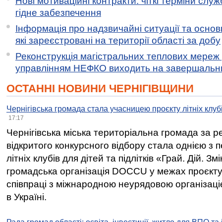
Нові мотиваційні контракти: чіткі терміни служ
гідне забезпечення
Інформація про надзвичайні ситуації та основн
які зареєстровані на території області за добу
Реконструкція магістральних теплових мереж у
управлінням НЕФКО виходить на завершальн
ОСТАННІ НОВИНИ ЧЕРНІГІВЩИНИ
Чернігівська громада стала учасницею проєкту літніх клуб
17:17
Чернігівська міська територіальна громада за 
відкритого конкурсного відбору стала однією з
літніх клубів для дітей та підлітків «Грай. Дій. З
громадська організація DOCCU у межах проєкту 
співпраці з міжнародною неурядовою організаціє
в Україні.