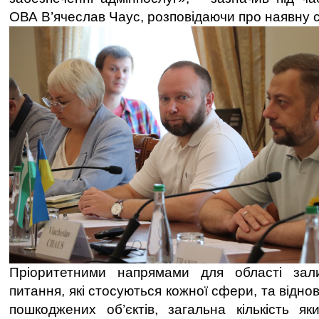
ОВА В’ячеслав Чаус, розповідаючи про наявну с
Пріоритетними напрямами для області зал
питання, які стосуються кожної сфери, та відно
пошкоджених об’єктів, загальна кількість я