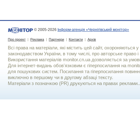
© 2005-2026
Інформ-агенція «Чернігівський монітор»
Про проект
|
Реклама
|
Партнери
|
Контакти
|
Архів
Всі права на матеріали, які містить цей сайт, охороняються у 
законодавством України, в тому числі, про авторське право і 
Використання матерiалiв monitor.cn.ua дозволяється за умов
Для iнтернет-видань обов'язковим є гiперпосилання на monito
для пошукових систем. Посилання та гіперпосилання повинні
виключно в першому чи в другому абзаці тексту.
Матеріали з позначкою (PR) друкуються на правах реклами..