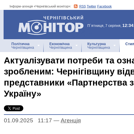
Інформ-агенція «Чернігівський монітор»:
RSS
Twitter
Facebook
Інформ-агенція
«Чернігівський монітор»
12:34
П`ятниця, 7 серпня,
Політична
Економічна
Культурна
Стил
Чернігівщина
Чернігівщина
Чернігівщина
Актуалізувати потреби та озн
зробленим: Чернігівщину від
представники «Партнерства з
Україну»
01.09.2025 11:17
—
Агенцiя