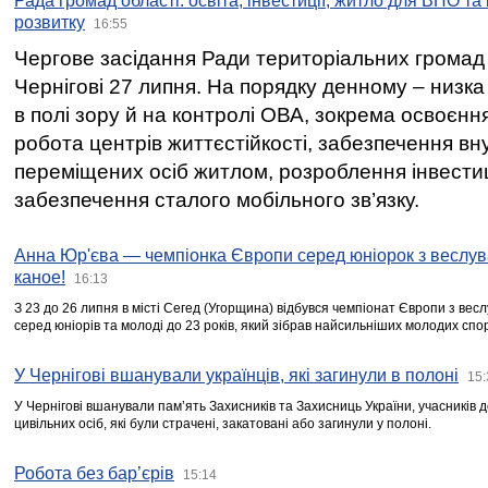
Рада громад області: освіта, інвестиції, житло для ВПО та
розвитку
16:55
Чергове засідання Ради територіальних громад 
Чернігові 27 липня. На порядку денному – низка
в полі зору й на контролі ОВА, зокрема освоєння
робота центрів життєстійкості, забезпечення вн
переміщених осіб житлом, розроблення інвестиц
забезпечення сталого мобільного зв’язку.
Анна Юр'єва — чемпіонка Європи серед юніорок з веслув
каное!
16:13
З 23 до 26 липня в місті Сегед (Угорщина) відбувся чемпіонат Європи з вес
серед юніорів та молоді до 23 років, який зібрав найсильніших молодих спо
У Чернігові вшанували українців, які загинули в полоні
15:
У Чернігові вшанували пам’ять Захисників та Захисниць України, учасників
цивільних осіб, які були страчені, закатовані або загинули у полоні.
Робота без бар’єрів
15:14