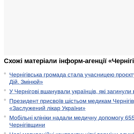
Схожі матеріали інформ-агенції «Черніг
Чернігівська громада стала учасницею проєкту 
Дій. Змінюй»
У Чернігові вшанували українців, які загинули 
Президент присвоїв шістьом медикам Чернігі
«Заслужений лікар України»
Мобільні клініки надали медичну допомогу 65
Чернігівщини